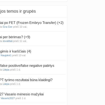
jos temos ir grupės
iai po FET (Frozen Embryo Transfer) (+2)
nta
Gra Ger
prieš 10 val.
ai per bėrimas? (+9)
nta
IevaMati
prieš 11 val.
gimis ir karščiais (4)
a
Naujokė1
prieš 13 val.
false positive/false negative patirtys
nta
Liiepa
prieš 1 d.
PT tyrimo rezultatai būna klaidingi?
nta
Liiepa
prieš 1 d.
27 Vasario mėnesio mažyliai
a
Vasaris2027
prieš 1 d.