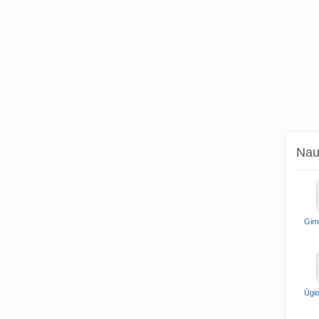
Naud
Gim
Ūgio