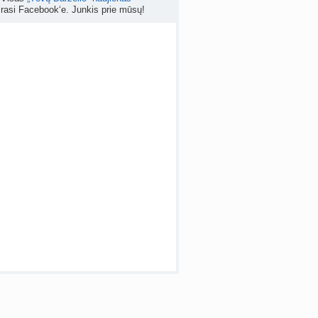
Kas geriau - gyventi senos statybos bute ar imti paskolą kotedžui arba namui?
rasi Facebook‘e. Junkis prie mūsų!
nta
RutaReads
prieš 5 d.
Rašomasis stalas ir kėdė mokiniui: kaip išsirinkti?
a
winterscott999
prieš 6 d.
 temos (8000+)