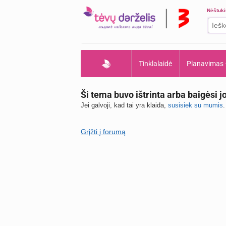
Nėštuk
Tinklalaidė
Planavimas
Ši tema buvo ištrinta arba baigėsi j
Jei galvoji, kad tai yra klaida,
susisiek su mumis
.
Grįžti į forumą