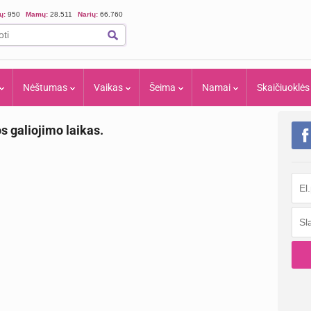
ių:
950
Mamų:
28.511
Narių:
66.760
Nėštumas
Vaikas
Šeima
Namai
Skaičiuoklės
os galiojimo laikas.