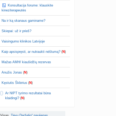
Konsultacija forume: klauskite
is brendimas (3)
kineziterapeutės
a
danguolyte
prieš 4 d.
Na ir ką skanaus gaminame?
D testuotojos! (bendra tema)
nta
Karlitele
prieš 4 d.
Skiepai: už ir prieš?
 drabuziai (2)
Vaisingumo klinikos Latvijoje
a
danguolyte
prieš 4 d.
Kaip apsispręsti, ar nutraukti nėštumą?
(
N
)
tumo ribos (11)
a
danguolyte
prieš 4 d.
Mažas AMH/ kiaušidžių rezervas
Gelis „Anaftin® Baby“ dygstant dantukams (atsiliepimai) (4)
Anužis Jonas
(
N
)
a
Spindulėlė1
prieš 4 d.
Kęstutis Šklėrius
(
N
)
apsispręsti, ar nutraukti nėštumą? (+22)
0
nta
Liudeselis
prieš 5 d.
Ar NIPT tyrimo rezultatai būna
klaidingi?
(
N
)
Dyson Airwrap plaukų formavimo prietaisas (atsiliepimai)
nta
RutaReads
prieš 5 d.
Visas
„Tėvų Darželio“ naujienas