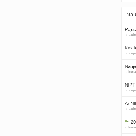
Nau
Pojūč
atnauji
Kas t
atnauji
Nauja
sukurt
NIPT 
atnauji
Ar NI
atnauji
20
sukurt