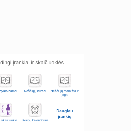
ingi įrankiai ir skaičiuoklės
dymo namai
Nėščiųjų kursai
Nėščiųjų mankšta ir
joga
Daugiau
įrankių
 skaičiuoklė
Skiepų kalendorius