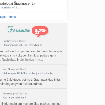
atologai Šiauliuose (2)
a
Ingri2tii
prieš 1 d.
aujos temos
u valymas
a
siksnyteee
prieš 1 d.
tis Šklėrius
nta
gerdinas
prieš 1 d.
Sunlady
prieš 13 min.
Planuojančios 2027 m. mažylius 💛
vo mėnesio dvyniai
a
AgnieskaAdele
prieš 1 d.
au proto industrija, kur kaip tik buvo tema apie
iklotus ir ju kokybe. Tai tikrai padare gera
. Nusipirkau ir dienininius ir m…
is Jonas
nta
linikea223
prieš 1 d.
Noo Noo
prieš 18 min.
Viskas apie IUI, IVF ir ovuliacijos stimuliaciją
rfo mokyklos
a
babarikė
prieš 2 d.
u ne šaldytuve, bet jis tirštas, palaikius šiltai
 švirkštą lengviau susitraukdavo
ausi, rečiausi berniukų vardai :)
nta
Nerea
prieš 2 d.
Amuleda
prieš 31 min.
Kas tai per bėrimas?
ne gelio (progesterono) naudojimas
, linkiu mažajam kuo greičiau pasijusti geriau