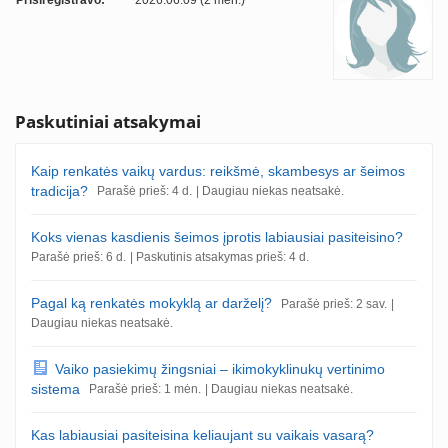
Prisiregistravo:
2026.06.09 (2 mėn.)
Paskutiniai atsakymai
Kaip renkatės vaikų vardus: reikšmė, skambesys ar šeimos
tradicija?
Parašė prieš: 4 d.
| Daugiau niekas neatsakė.
Koks vienas kasdienis šeimos įprotis labiausiai pasiteisino?
Parašė prieš: 6 d.
| Paskutinis atsakymas prieš: 4 d.
Pagal ką renkatės mokyklą ar darželį?
Parašė prieš: 2 sav.
|
Daugiau niekas neatsakė.
Vaiko pasiekimų žingsniai – ikimokyklinukų vertinimo
sistema
Parašė prieš: 1 mėn.
| Daugiau niekas neatsakė.
Kas labiausiai pasiteisina keliaujant su vaikais vasarą?