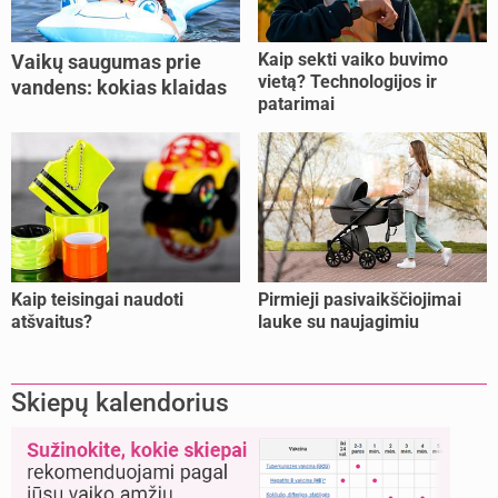
Kaip sekti vaiko buvimo
Vaikų saugumas prie
vietą? Technologijos ir
vandens: kokias klaidas
patarimai
dažniausiai daro tėvai?
Kaip teisingai naudoti
Pirmieji pasivaikščiojimai
atšvaitus?
lauke su naujagimiu
Skiepų kalendorius