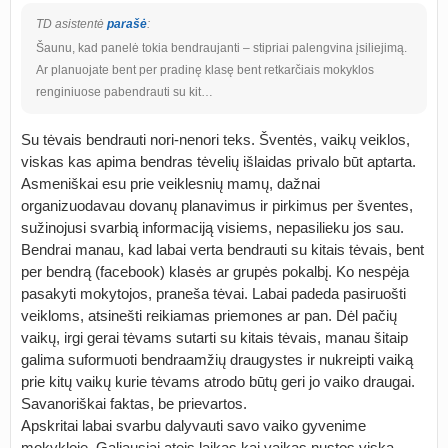
TD asistentė
parašė
:
Šaunu, kad panelė tokia bendraujanti – stipriai palengvina įsiliejimą.
Ar planuojate bent per pradinę klasę bent retkarčiais mokyklos
renginiuose pabendrauti su kit…
Su tėvais bendrauti nori-nenori teks. Šventės, vaikų veiklos,
viskas kas apima bendras tėvelių išlaidas privalo būt aptarta.
Asmeniškai esu prie veiklesnių mamų, dažnai
organizuodavau dovanų planavimus ir pirkimus per šventes,
sužinojusi svarbią informaciją visiems, nepasilieku jos sau.
Bendrai manau, kad labai verta bendrauti su kitais tėvais, bent
per bendrą (facebook) klasės ar grupės pokalbį. Ko nespėja
pasakyti mokytojos, praneša tėvai. Labai padeda pasiruošti
veikloms, atsinešti reikiamas priemones ar pan. Dėl pačių
vaikų, irgi gerai tėvams sutarti su kitais tėvais, manau šitaip
galima suformuoti bendraamžių draugystes ir nukreipti vaiką
prie kitų vaikų kurie tėvams atrodo būtų geri jo vaiko draugai.
Savanoriškai faktas, be prievartos.
Apskritai labai svarbu dalyvauti savo vaiko gyvenime
mokykloje. Galiausiai ateis laikas kai vaikas nustos viską