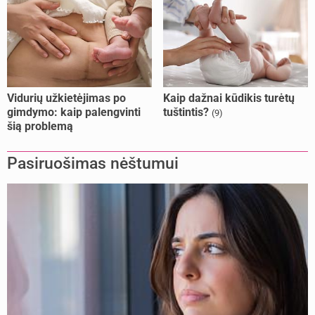
Vidurių užkietėjimas po
Kaip dažnai kūdikis turėtų
gimdymo: kaip palengvinti
tuštintis?
(9)
šią problemą
Pasiruošimas nėštumui