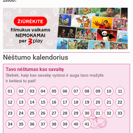
žinoti?
Nėštumo kalendorius
Tavo nėštumas kas savaitę
Stebėk, kaip kas savaitę vystosi ir auga tavo mažylis
ir keitiesi tu pati!
01
02
03
04
05
06
07
08
09
10
11
12
13
14
15
16
17
18
19
20
21
22
23
24
25
26
27
28
29
30
31
32
33
34
35
36
37
38
39
40
41