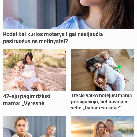
Kodėl kai kurios moterys ilgai nesijaučia
pasiruošusios motinystei?
Trečio vaiko norėjusi mama
42-ejų pagimdžiusi
persigalvojo, bet buvo per
mama: „Vyresnė
vėlu: „Dabar esu šoke“
nėštumą išnešiojau
lengviau“