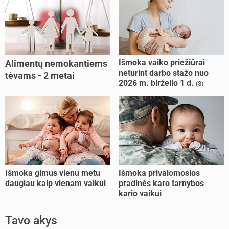
Išmoka vaiko priežiūrai
Alimentų nemokantiems
neturint darbo stažo nuo
tėvams - 2 metai
2026 m. birželio 1 d.
(3)
kalėjimo
Išmoka gimus vienu metu
Išmoka privalomosios
daugiau kaip vienam vaikui
pradinės karo tarnybos
kario vaikui
Tavo akys