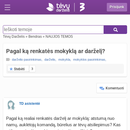
Prisijunk
Tėvų Darželis
»
Bendras
»
NAUJOS TEMOS
Pagal ką renkatės mokyklą ar darželį?
darželio pasirinkimas
,
darželis
,
mokykla
,
mokyklos pasirinkimas
,
Stebėti
3
Komentuoti
TD asistentė
Pagal ką realiai renkatės darželį ar mokyklą: atstumą nuo
namų, auklėtojų komandą, būrelius ar tėvų atsiliepimus? Kas