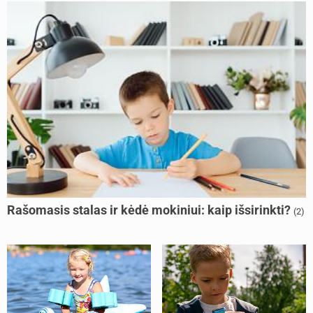
Rašomasis stalas ir kėdė mokiniui: kaip išsirinkti?
(2)