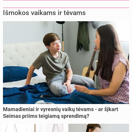
Išmokos vaikams ir tėvams
Mamadieniai ir vyresnių vaikų tėvams - ar šįkart
Seimas priims teigiamą sprendimą?