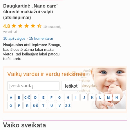
Daugkartinė „Nano care“
šluostė makiažui valyti
(atsiliepimai)
4.8
10 testuotojų
vertinimai
10 apžvalgos
-
15 komentarai
Naujausias atsiliepimas:
Smagu,
kad šluostė užima labai mažai
vietos, tad keliaujant labai patogu
turėti kartu.
Vaikų vardai ir vardų reikšmės
A
B
C-Č
D
E
F
G
H
I
J
K
L
M
N
O
P
R
S-Š
T
U
V
Z-Ž
Vaiko sveikata