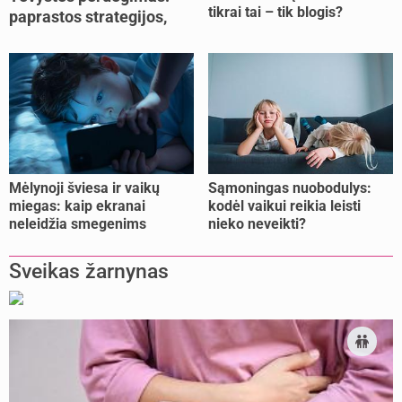
tikrai tai – tik blogis?
paprastos strategijos,
padedančios atgauti
jėgas
Mėlynoji šviesa ir vaikų
Sąmoningas nuobodulys:
miegas: kaip ekranai
kodėl vaikui reikia leisti
neleidžia smegenims
nieko neveikti?
pailsėti?
Sveikas žarnynas