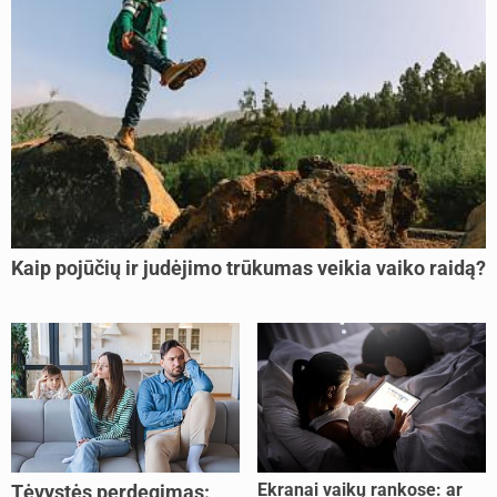
Kaip pojūčių ir judėjimo trūkumas veikia vaiko raidą?
Ekranai vaikų rankose: ar
Tėvystės perdegimas: