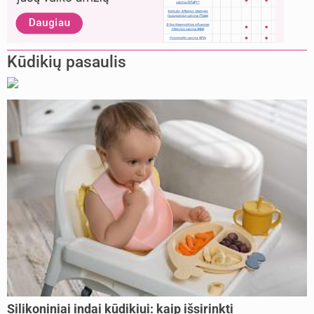
Kūdikių pasaulis
Silikoniniai indai kūdikiui: kaip išsirinkti