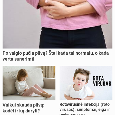
Po valgio pučia pilvą? Štai kada tai normalu, o kada
verta sunerimti
Rotavirusinė infekcija (roto
Vaikui skauda pilvą:
virusas): simptomai, eiga ir
kodėl ir ką daryti?
gydymas
(176)