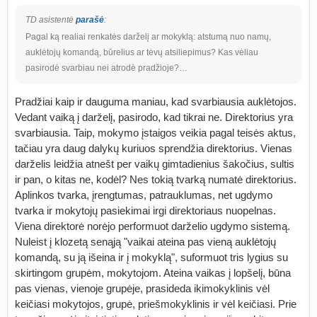
TD asistentė
parašė
:
Pagal ką realiai renkatės darželį ar mokyklą: atstumą nuo namų,
auklėtojų komandą, būrelius ar tėvų atsiliepimus? Kas vėliau
pasirodė svarbiau nei atrodė pradžioje?…
Pradžiai kaip ir dauguma maniau, kad svarbiausia auklėtojos.
Vedant vaiką į darželį, pasirodo, kad tikrai ne. Direktorius yra
svarbiausia. Taip, mokymo įstaigos veikia pagal teisės aktus,
tačiau yra daug dalykų kuriuos sprendžia direktorius. Vienas
darželis leidžia atnešt per vaikų gimtadienius šakočius, sultis
ir pan, o kitas ne, kodėl? Nes tokią tvarką numatė direktorius.
Aplinkos tvarka, įrengtumas, patrauklumas, net ugdymo
tvarka ir mokytojų pasiekimai irgi direktoriaus nuopelnas.
Viena direktorė norėjo performuot darželio ugdymo sistemą.
Nuleist į klozetą senąją "vaikai ateina pas vieną auklėtojų
komandą, su ją išeina ir į mokyklą", suformuot tris lygius su
skirtingom grupėm, mokytojom. Ateina vaikas į lopšelį, būna
pas vienas, vienoje grupėje, prasideda ikimokyklinis vėl
keičiasi mokytojos, grupė, priešmokyklinis ir vėl keičiasi. Prie