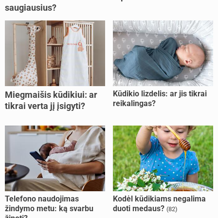
saugiausius?
Kūdikio lizdelis: ar jis tikrai
Miegmaišis kūdikiui: ar
reikalingas?
tikrai verta jį įsigyti?
Telefono naudojimas
Kodėl kūdikiams negalima
žindymo metu: ką svarbu
duoti medaus?
(82)