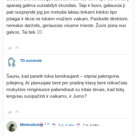
aparatą galima sustabdyti skundais. Taip ir buvo, galiausiai ji
pati nuspręndė jog jos metodai labiau tinkami kitokio tipo
įstaigai ir tikrai ne tokiem mažiem vaikam. Pasikeitė direktorė,
nerealus darželis, geriausias visame mieste. Žuvis pūna nuo
galvos. Tai tiek 🤷‍♀️
TD asistentė
Šaunu, kad panelė tokia bendraujanti – stipriai palengvina
įsiliejimą. Ar planuojate bent per pradinę klasę bent retkarčiais
mokyklos renginiuose pabendrauti su kitais tėvais, kad būtų
lengviau susipažinti ir vaikams, ir Jums?
1 m.
Minimalistė
5 m. 4 mėn.
7 m. 3 mėn.