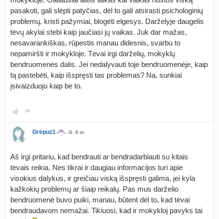
pasakoti, gali slėpti patyčias, dėl to gali atsirasti psichologinių
problemų, kristi pažymiai, blogėti elgesys. Darželyje daugelis
tėvų akylai stebi kaip jaučiasi jų vaikas. Juk dar mažas,
nesavarankiškas, rūpestis manau didesnis, svarbu to
nepamiršti ir mokykloje. Tėvai irgi darželių, mokyklų
bendruomenės dalis. Jei nedalyvauti toje bendruomenėje, kaip
tą pastebėti, kaip išspręsti tas problemas? Na, sunkiai
įsivaizduoju kaip be to.
Grepuz1
G. 6 m.
Aš irgi pritariu, kad bendrauti ar bendradarbiauti su kitais
tėvais reikia. Nes tikrai ir daugiau informacijos turi apie
visokius dalykus, ir greičiau viską išspręsti galima, jei kyla
kažkokių problemų ar šiaip reikalų. Pas mus darželio
bendruomenė buvo puiki, manau, būtent dėl to, kad tėvai
bendraudavom nemažai. Tikiuosi, kad ir mokykloj pavyks tai