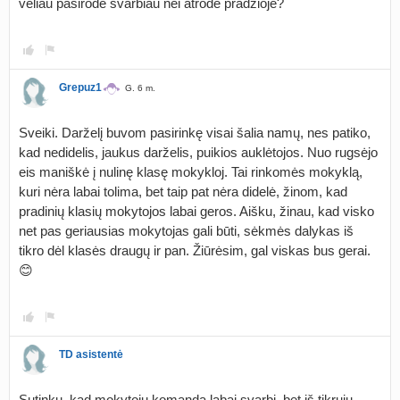
vėliau pasirodė svarbiau nei atrodė pradžioje?
Grepuz1
G. 6 m.
Sveiki. Darželį buvom pasirinkę visai šalia namų, nes patiko,
kad nedidelis, jaukus darželis, puikios auklėtojos. Nuo rugsėjo
eis maniškė į nulinę klasę mokykloj. Tai rinkomės mokyklą,
kuri nėra labai tolima, bet taip pat nėra didelė, žinom, kad
pradinių klasių mokytojos labai geros. Aišku, žinau, kad visko
net pas geriausias mokytojas gali būti, sėkmės dalykas iš
tikro dėl klasės draugų ir pan. Žiūrėsim, gal viskas bus gerai.
😊
TD asistentė
Sutinku, kad mokytojų komanda labai svarbi, bet iš tikrųjų