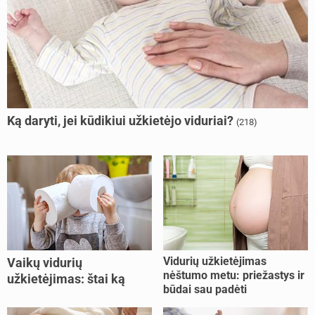
Ką daryti, jei kūdikiui užkietėjo viduriai?
(218)
Vidurių užkietėjimas
Vaikų vidurių
nėštumo metu: priežastys ir
užkietėjimas: štai ką
būdai sau padėti
daryti