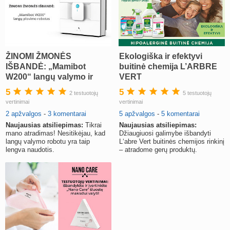
ŽINOMI ŽMONĖS
Ekologiška ir efektyvi
IŠBANDĖ: „Mamibot
buitinė chemija L’ARBRE
W200“ langų valymo ir
VERT
siurbimo robotas
5
5
2 testuotojų
5 testuotojų
vertinimai
vertinimai
2 apžvalgos
-
3 komentarai
5 apžvalgos
-
5 komentarai
Naujausias atsiliepimas:
Tikrai
Naujausias atsiliepimas:
mano atradimas! Nesitikėjau, kad
Džiaugiuosi galimybe išbandyti
langų valymo robotu yra taip
L‘abre Vert buitinės chemijos rinkinį
lengva naudotis.
– atradome gerų produktų.