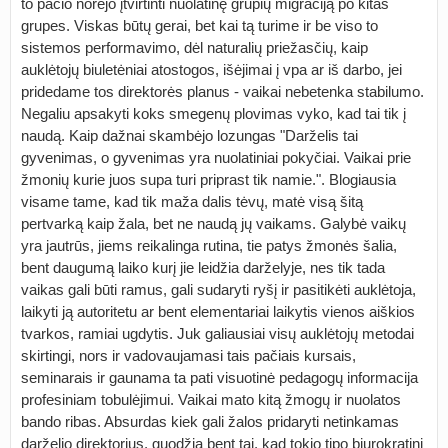
to pačio norėjo įtvirtinti nuolatinę grupių migraciją po kitas
grupes. Viskas būtų gerai, bet kai tą turime ir be viso to
sistemos performavimo, dėl naturalių priežasčių, kaip
auklėtojų biuletėniai atostogos, išėjimai į vpa ar iš darbo, jei
pridedame tos direktorės planus - vaikai nebetenka stabilumo.
Negaliu apsakyti koks smegenų plovimas vyko, kad tai tik į
naudą. Kaip dažnai skambėjo lozungas "Darželis tai
gyvenimas, o gyvenimas yra nuolatiniai pokyčiai. Vaikai prie
žmonių kurie juos supa turi priprast tik namie.". Blogiausia
visame tame, kad tik maža dalis tėvų, matė visą šitą
pertvarką kaip žala, bet ne naudą jų vaikams. Galybė vaikų
yra jautrūs, jiems reikalinga rutina, tie patys žmonės šalia,
bent daugumą laiko kurį jie leidžia darželyje, nes tik tada
vaikas gali būti ramus, gali sudaryti ryšį ir pasitikėti auklėtoja,
laikyti ją autoritetu ar bent elementariai laikytis vienos aiškios
tvarkos, ramiai ugdytis. Juk galiausiai visų auklėtojų metodai
skirtingi, nors ir vadovaujamasi tais pačiais kursais,
seminarais ir gaunama ta pati visuotinė pedagogų informacija
profesiniam tobulėjimui. Vaikai mato kitą žmogų ir nuolatos
bando ribas. Absurdas kiek gali žalos pridaryti netinkamas
darželio direktorius, guodžia bent tai, kad tokio tipo biurokratinį