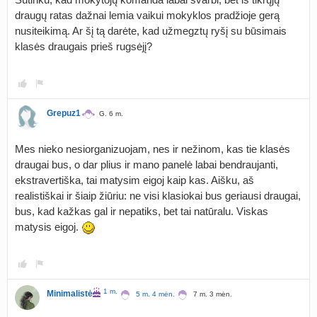
draugų ratas dažnai lemia vaikui mokyklos pradžioje gerą
nusiteikimą. Ar šį tą darėte, kad užmegztų ryšį su būsimais
klasės draugais prieš rugsėjį?
Grepuz1
G. 6 m.
Mes nieko nesiorganizuojam, nes ir nežinom, kas tie klasės
draugai bus, o dar plius ir mano panelė labai bendraujanti,
ekstravertiška, tai matysim eigoj kaip kas. Aišku, aš
realistiškai ir šiaip žiūriu: ne visi klasiokai bus geriausi draugai,
bus, kad kažkas gal ir nepatiks, bet tai natūralu. Viskas
matysis eigoj.
1 m.
Minimalistė
5 m. 4 mėn.
7 m. 3 mėn.