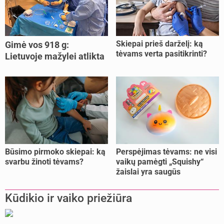
Skiepai prieš darželį: ką
Gimė vos 918 g:
tėvams verta pasitikrinti?
Lietuvoje mažylei atlikta
unikali procedūra
Būsimo pirmoko skiepai: ką
Perspėjimas tėvams: ne visi
svarbu žinoti tėvams?
vaikų pamėgti „Squishy“
žaislai yra saugūs
Kūdikio ir vaiko priežiūra