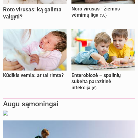
Noro virusas - žiemos
Roto virusas: ką galima
vėmimų liga
(50)
valgyti?
Kūdikis vemia: ar tai rimta?
Enterobiozė – spalinių
sukelta parazitinė
infekcija
(6)
Augu sąmoningai