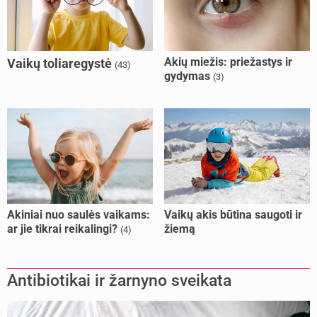
Akių miežis: priežastys ir
Vaikų toliaregystė
(43)
gydymas
(3)
Akiniai nuo saulės vaikams:
Vaikų akis būtina saugoti ir
ar jie tikrai reikalingi?
žiemą
(4)
Antibiotikai ir žarnyno sveikata