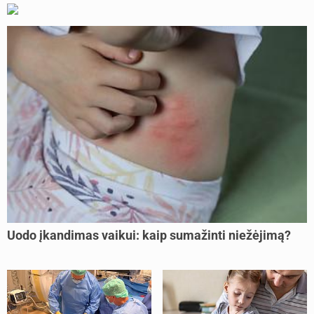
Uodo įkandimas vaikui: kaip sumažinti niežėjimą?