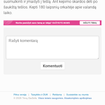
susmulkinti ir įmaišyti į tešlą. Ant kepimo skardos dėti po
šaukštą tešlos. Kepti 180 laipsnių orkaitėje apie valandą
laiko.
Pilna versija
|
Taisyklės ir DUK
|
Reklama
|
Susisiekite su mumis
© 2026 Tėvų Darželis.
Visos teisės saugomos.
Atsakomybės apribojimas