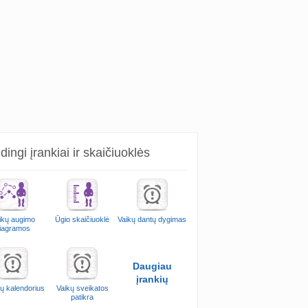
ingi įrankiai ir skaičiuoklės
ikų augimo
Ūgio skaičiuoklė
Vaikų dantų dygimas
iagramos
Daugiau
įrankių
ų kalendorius
Vaikų sveikatos
patikra