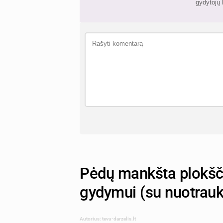
gydytojų 
Pėdų mankšta plokšči
gydymui (su nuotrau
Autorius: tevu-darzelis.lt