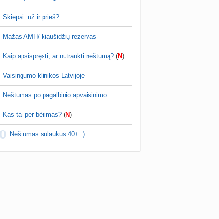
Skiepai: už ir prieš?
Mažas AMH/ kiaušidžių rezervas
Kaip apsispręsti, ar nutraukti nėštumą?
(
N
)
Vaisingumo klinikos Latvijoje
Nėštumas po pagalbinio apvaisinimo
Kas tai per bėrimas?
(
N
)
0
Nėštumas sulaukus 40+ :)