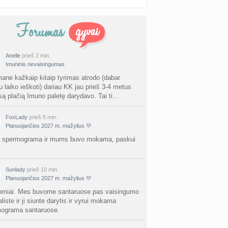
Anelle
prieš 2 min.
Imuninis nevaisingumas
ane kažkaip kitaip tyrimas atrodo (dabar
u laiko ieškoti) dariau KK jau prieš 3-4 metus
isą plačią Imuno paletę darydavo. Tai ti…
FoxLady
prieš 5 min.
Planuojančios 2027 m. mažylius 💛
 spermograma ir mums buvo mokama, paskui
Sunlady
prieš 10 min.
Planuojančios 2027 m. mažylius 💛
omiai. Mes buvome santaruose pas vaisingumo
liste ir ji siunte darytis ir vyrui mokama
ograma santaruose.