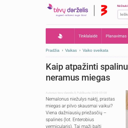
Nėštuk
Tinklalaidė
Planavimas
Pradžia
Vaikas
Vaiko sveikata
Kaip atpažinti spalin
neramus miegas
Autorius:
tevu-darzelis.lt
,
Publikuota: 2026-05-08
Nemalonus niežulys naktį, prastas
miegas ar pilvo skausmai vaikui?
Viena dažniausių priežasčių –
spalinės (lot. Enterobius
vermicularis). Tai maži balti