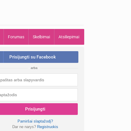
Forumas
Skelbimai
Atsiliepimai
Prisijungti su Facebook
arba
Prisijungti
Pamiršai slaptažodį?
Dar ne narys?
Registruokis