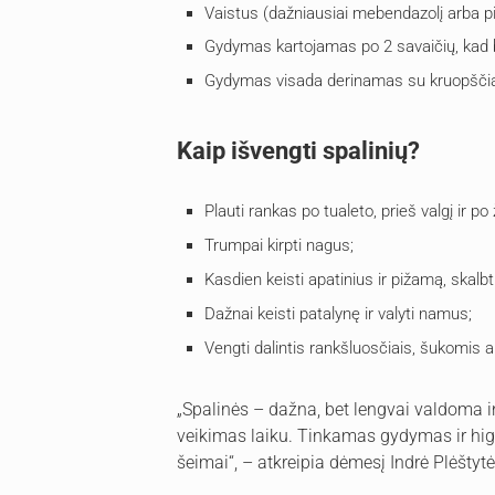
Vaistus (dažniausiai mebendazolį arba pir
Gydymas kartojamas po 2 savaičių, kad būt
Gydymas visada derinamas su kruopščia
Kaip išvengti spalinių?
Plauti rankas po tualeto, prieš valgį ir po
Trumpai kirpti nagus;
Kasdien keisti apatinius ir pižamą, skalb
Dažnai keisti patalynę ir valyti namus;
Vengti dalintis rankšluosčiais, šukomis a
„Spalinės – dažna, bet lengvai valdoma in
veikimas laiku. Tinkamas gydymas ir hig
šeimai“, – atkreipia dėmesį Indrė Plėštytė