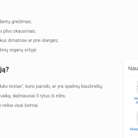
dantų griežimas;
i pilvo skausmais;
ukus išmatose ar prie išangės;
inių organų srityje.
Naud
iją?
ko testas“, kuris parodo, ar yra spalinių kiaušinėlių;
aiką, dažniausiai 3 rytus iš eilės;
Va
d
reikia visai šeimai.
Skiep