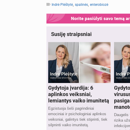
,
,
Indrė Plėštytė
spalinės
enterobiozė
Susiję straipsniai
Gydytoja įvardija: 6
Gydyto
aplinkos veiksniai,
virusu
lemiantys vaiko imunitetą
pasiga
manot
Egzistuoja šeši pagrindiniai
emociniai ir psichologiniai aplinkos
Daugelis 
veiksniai, galintys tiek stiprinti, tiek
rizika už
silpninti vaiko imunitetą.
infekcijo