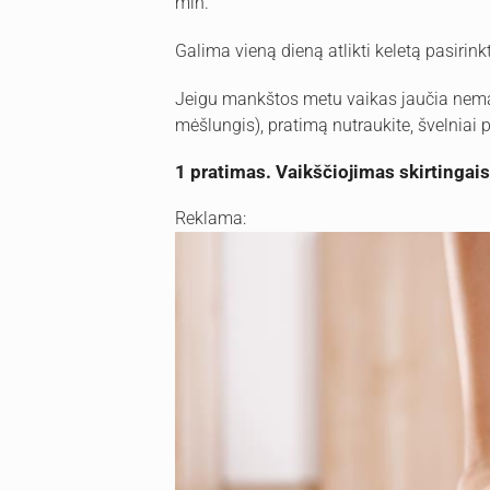
min.
Galima vieną dieną atlikti keletą pasirink
Jeigu mankštos metu vaikas jaučia nem
mėšlungis), pratimą nutraukite, švelniai 
1 pratimas. Vaikščiojimas skirtingai
Reklama: