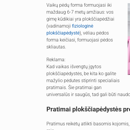
Vaikų pėdų forma formuojasi iki
maždaug 6-7 metų amžiaus: vos
gimę kūdikiai yra plokščiapėdžiai
(vadinamoji
fiziologinė
plokščiapėdystė
), vėliau pėdos
forma keičiasi, formuojasi pėdos
skliautas.
Reklama:
Kad vaikas išvengtų įgytos
plokščiapėdystės, be kita ko galite
mažylio pėdutes stiprinti specialiais
pratimais. Šie pratimai gan
universalūs ir saugūs, tad gali būti naud
Pratimai plokščiapėdystės pr
Pratimus reikėtų atlikti basomis kojomis