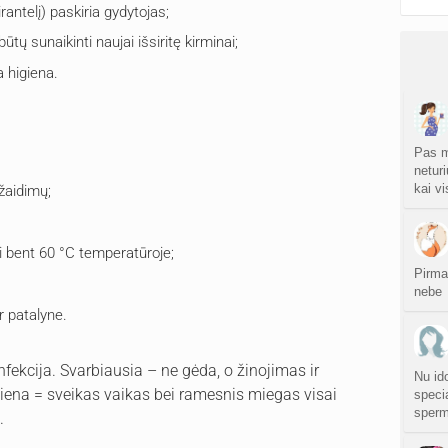
antelį) paskiria gydytojas;
ų sunaikinti naujai išsiritę kirminai;
 higiena.
Pas m
neturi
kai v
 žaidimų;
ti bent 60 °C temperatūroje;
Pirma
nebe
r patalyne.
fekcija. Svarbiausia – ne gėda, o žinojimas ir
Nu id
iena = sveikas vaikas bei ramesnis miegas visai
specia
sperm
.