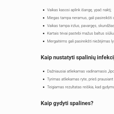
Vaikas kasosi aplink išangę, ypač naktį;
Miegas tampa neramus, gali pasireikšti 
Vaikas tampa irzlus, pavargęs, skundžias
Kartais tėvai pastebi mažus baltus siūli
Mergaitėms gali pasireikšti niežėjimas lyt
Kaip nustatyti spalinių infekc
Dažniausiai atliekamas vadinamasis „lipdu
Tyrimas atliekamas ryte, prieš prausiant v
Teigiamas rezultatas reiškia, kad gydymo 
Kaip gydyti spalines?