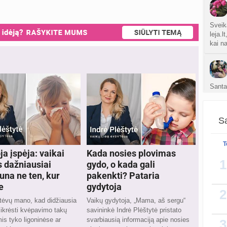
Sveik
leja.l
kai n
Santa
speci
siunt
pate
Sa
T
ja įspėja: vaikai
Kada nosies plovimas
As ir
1
s dažniausiai
gydo, o kada gali
busen
una ne ten, kur
pakenkti? Pataria
jus s
e
gydytoja
2
tėvų mano, kad didžiausia
Vaikų gydytoja, „Mama, aš sergu“
sikrėsti kvėpavimo takų
savininkė Indrė Plėštytė pristato
mis tyko ligoninėse ar
svarbiausią informaciją apie nosies
3