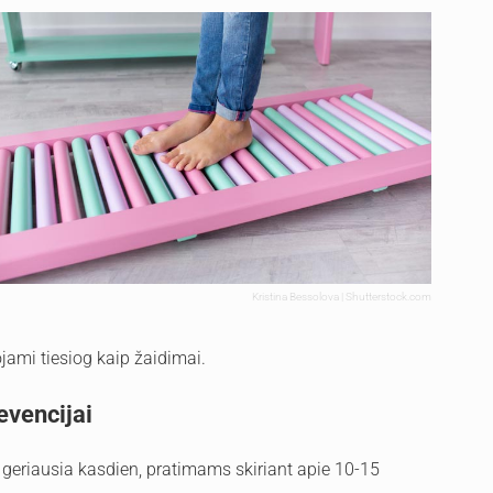
Kristina Bessolova | Shutterstock.com
ojami tiesiog kaip žaidimai.
evencijai
, geriausia kasdien, pratimams skiriant apie 10-15