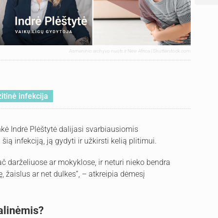
Asmeninio archyvo nuotr. ir New Africa | Shutterstock.com
itinė infekcija
kė Indrė Plėštytė dalijasi svarbiausiomis
 infekciją, ją gydyti ir užkirsti kelią plitimui.
ypač darželiuose ar mokyklose, ir neturi nieko bendra
ę, žaislus ar net dulkes“, – atkreipia dėmesį
palinėmis?