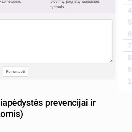
kabinetuose.
plovimą, pagrįstą naujausiais
tyrimais.
4
5
6
7
8
9
1
apėdystės prevencijai ir
komis)