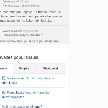
Amuleda
prieš 15 min.
Namų kvapas (rekomendacijos)
a, pas mus yra Logevy “L’Etrusco Antico” iš
t, labai gerai kvepia, buvo padėtas tas kvapas
amus nusipirkome, laiko max ilgai :)…
Lakas_plaukams
prieš 18 min.
Planuojančios 2027 m. mažylius 💛
rose nemokama, jei siunčia jų vaisingumo
alistas, šį mėn. darė vyras, šeimos gyd.
imas tam netinka, jis reikalingas nebent
kt…
vaitės populiariausi
Tikroji3
prieš 23 min.
emos
Mažas AMH/ kiaušidžių rezervas
Grupės
Straipsniai
gi lankiau akupunktura, meditavau
vidine
Viskas apie IUI, IVF ir ovuliacijos
a irgi labai svarbu hormonu balansui. Tikrai pas
stimuliaciją
tebuklas
pasidarete jau nipt?
Konsultacija forume: klauskite
kineziterapeutės
Na ir ką skanaus gaminame?