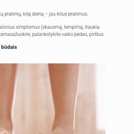
tų pratimų, kitą dieną – jau kitus pratimus.
alonius simptomus (skausmą, tempimą, traukia
pamasažuokite, palankstykite vaiko pėdas, pirštus.
s būdais