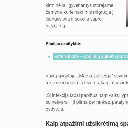
kirminėliai, gyvenantys storajame
žarnyne, kurie naktimis migruoja į
išangės sritį ir sukelia stiprų
niežėjimą.
Plačiau skaitykite:
Enterobiozė – spalinių sukelta paraz
Vaikų gydytoja, „Mama, aš sergu“ savinin
rekomendacijomis tėvams, kaip atpažinti šią
„Ši infekcija labai paplitusi tarp vaikų, 
su nešvara – ji plinta per rankas, patalyn
gydytoja.
Kaip atpažinti užsikrėtimą s