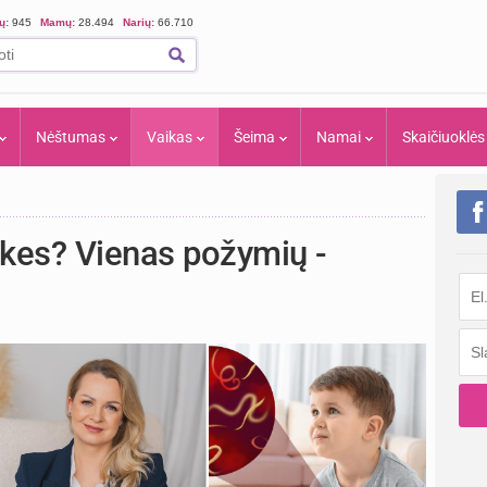
ių:
945
Mamų:
28.494
Narių:
66.710
Nėštumas
Vaikas
Šeima
Namai
Skaičiuoklės
ukes? Vienas požymių -