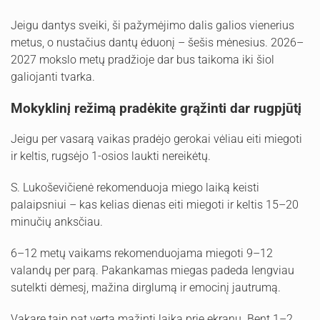
Jeigu dantys sveiki, ši pažymėjimo dalis galios vienerius
metus, o nustačius dantų ėduonį – šešis mėnesius. 2026–
2027 mokslo metų pradžioje dar bus taikoma iki šiol
galiojanti tvarka.
Mokyklinį režimą pradėkite grąžinti dar rugpjūtį
Jeigu per vasarą vaikas pradėjo gerokai vėliau eiti miegoti
ir keltis, rugsėjo 1-osios laukti nereikėtų.
S. Lukoševičienė rekomenduoja miego laiką keisti
palaipsniui – kas kelias dienas eiti miegoti ir keltis 15–20
minučių anksčiau.
6–12 metų vaikams rekomenduojama miegoti 9–12
valandų per parą. Pakankamas miegas padeda lengviau
sutelkti dėmesį, mažina dirglumą ir emocinį jautrumą.
Vakare taip pat verta mažinti laiką prie ekranų. Bent 1–2