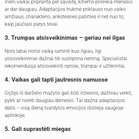
Vieni vaikai pripranta per savaitę, kitiems prireikia mėnesio
ar dar daugiau. Adaptacijos trukmė priklauso nuo vaiko
amžiaus, charakterio, ankstesnės patirties ir net nuo to,
kaip jaučiasi patys tėvai.
3. Trumpas atsisveikinimas – geriau nei ilgas
Nors labai norisi vaiką raminti kuo ilgiau, ilgi
atsisveikinimai dažnai tik sustiprina nerimą. Specialistai
rekomenduoja atsisveikinti ramiai, trumpai ir užtikrintai.
4. Vaikas gali tapti jautresnis namuose
Grįžęs iš darželio mažylis gali būti irzlesnis, dažniau verkti,
pykti ar norėti daugiau dėmesio. Tai dažna adaptacijos
dalis – visą dieną tvardytos emocijos išsilieja saugioje
aplinkoje.
5. Gali suprastėti miegas