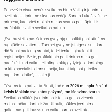
Panevėžio visuomenės sveikatos biuro Vaikų ir jaunimo
sveikatos stiprinimo skyriaus vedėja Sandra Lukoševičienė
primena, kad prieš mokslo metus svarbu pasirūpinti ir
profilaktine vaiko sveikatos patikra.
„Svarbu vizito pas šeimos gydytoją nepalikti paskutinėms
rugpjūčio savaitėms. Tuomet gydymo įstaigose susidaro
didžiausi pacientų srautai, todėl tenka ilgiau laukti
registracijos. Be to, profilaktinio patikrinimo metu gali
paaiškėti, kad vaikui reikalinga akių gydytojo, odontologo
ar kito specialisto konsultacija, kuriai taip pat prireiks
papildomo laiko“, – sako ji.
Tėvams taip pat verta žinoti, kad
nuo 2026 m. lapkričio 1 d.
keisis Mokinio sveikatos pažymėjimo išdavimo tvarka
.
Sveikatos būklės įvertinimas ir toliau galios vienerius
metus, tačiau dantų ir žandikaulių būklės įvertinimo
galiojimas priklausys nuo vaiko burnos sveikatos.