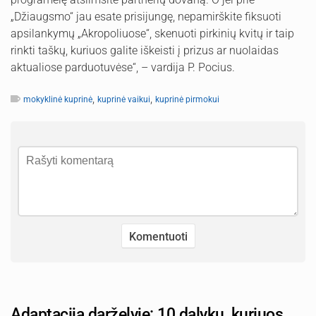
„Džiaugsmo“ jau esate prisijungę, nepamirškite fiksuoti
apsilankymų „Akropoliuose“, skenuoti pirkinių kvitų ir taip
rinkti taškų, kuriuos galite iškeisti į prizus ar nuolaidas
aktualiose parduotuvėse“, – vardija P. Pocius.
,
,
mokyklinė kuprinė
kuprinė vaikui
kuprinė pirmokui
Adaptacija darželyje: 10 dalykų, kuriuos