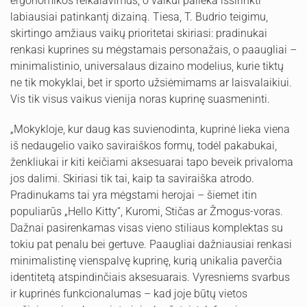
ergonomikos reikalavimus, o vaikui palieka išsirinkti
labiausiai patinkantį dizainą. Tiesa, T. Budrio teigimu,
skirtingo amžiaus vaikų prioritetai skiriasi: pradinukai
renkasi kuprines su mėgstamais personažais, o paaugliai –
minimalistinio, universalaus dizaino modelius, kurie tiktų
ne tik mokyklai, bet ir sporto užsiėmimams ar laisvalaikiui.
Vis tik visus vaikus vienija noras kuprinę suasmeninti.
„Mokykloje, kur daug kas suvienodinta, kuprinė lieka viena
iš nedaugelio vaiko saviraiškos formų, todėl pakabukai,
ženkliukai ir kiti keičiami aksesuarai tapo beveik privaloma
jos dalimi. Skiriasi tik tai, kaip ta saviraiška atrodo.
Pradinukams tai yra mėgstami herojai – šiemet itin
populiarūs „Hello Kitty“, Kuromi, Stičas ar Žmogus-voras.
Dažnai pasirenkamas visas vieno stiliaus komplektas su
tokiu pat penalu bei gertuve. Paaugliai dažniausiai renkasi
minimalistinę vienspalvę kuprinę, kurią unikalia paverčia
identitetą atspindinčiais aksesuarais. Vyresniems svarbus
ir kuprinės funkcionalumas – kad joje būtų vietos