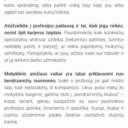
kartu sprendimą: arba palikti viską taip, kaip yra, arba
ugdyti tas savybes, kurių trūksta.
Atsižvelkite į profesijos paklausą ir tai, kiek jėgų reikės,
norint lipti karjeros laiptais
. Pasidomėkite, kiek konkrečių
specialybių atstovai uždirba (neturintys patirties, turintys
nedidelę patirtį ir patyrę), ar reikia papildomų mokymų,
sertifikatų. Pamąstykite, ar jūsų atžala turės kur tobulėti ir
ar ją tenkins darbo užmokestis.
Mokyklinio amžiaus vaikai yra labai priklausomi nuo
bendraamžių nuomonės
, todėl ir profesiją jie gali rinktis
taip, kad neišsiskirtų iš kompanijos. Likus porai metų iki
mokyklos baigimo, galima stoti į „bendraminčių klubus“ –
kitaip tariant, geriau susipažinti su savo pasirinktos
profesijos aplinka, žmonėmis ir specifika. Kursai, klubai ir
įvairūs užsiėmimai padės ženkliai sumažinti stojimų
baimę.