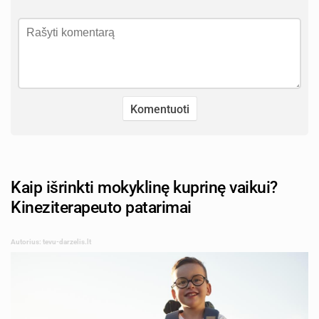
Kaip išrinkti mokyklinę kuprinę vaikui?
Kineziterapeuto patarimai
Autorius: tevu-darzelis.lt