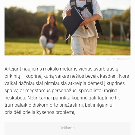
Shutterstock.com
Artėjant naujiems mokslo metams vienas svarbiausių
pirkinių – kuprinė, kurią vaikas nešios beveik kasdien. Nors
vaikai dažniausiai pirmiausia atkreipia dėmesį į kuprinės
spalvą ar mėgstamus personažus, specialistai ragina
neskubėti. Netinkamai parinkta kuprinė gali tapti ne tik
trumpalaikio diskomforto priežastimi, bet ir ilgainiui
prisidėti prie laikysenos problemų.
Reklama: