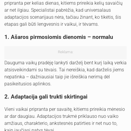
pripranta per kelias dienas, kitiems prireikia kelių savaičių
ar net ilgiau. Specialistai pabrėžia, kad universalaus
adaptacijos scenarijaus nėra, tačiau žinant, ko tikėtis, šis
etapas gali būti lengvesnis ir vaikui, ir tėvams.
1. Ašaros pirmosiomis dienomis – normalu
Reklama:
Dauguma vaikų pradėję lankyti darželį bent kurį laiką verkia
atsisveikindami su tėvais. Tai nereiškia, kad darželis jiems
nepatinka – dažniausiai taip jie išreiškia nerimą dėl
pasikeitusios aplinkos.
2. Adaptacija gali trukti skirtingai
Vieni vaikai pripranta per savaitę, kitiems prireikia mėnesio
ar dar daugiau. Adaptacijos trukmė priklauso nuo vaiko
amžiaus, charakterio, ankstesnės patirties ir net nuo to,
kaip jaučiasi patys tėvai.