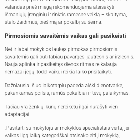
valandas prieš miegą rekomenduojama atsisakyti
išmaniųjų įrenginių ir rinktis ramesnę veiklą – skaitymą,
stalo žaidimus, piešimą ar pokalbį su šeima.
Pirmosiomis savaitėmis vaikas gali pasikeisti
Net ir labai mokyklos laukęs pirmokas pirmosiomis
savaitėmis gali būti labiau pavargęs, jautresnis ar irzlesnis.
Nauja aplinka ir pasikeitęs dienos ritmas reikalauja
nemažai jėgų, todėl vaikui reikia laiko prisitaikyti.
Dažniausiai šiuo laikotarpiu padeda aiški dienotvarkė,
pakankamas poilsis, ramūs pokalbiai ir tėvų palaikymas.
Tačiau yra ženklų, kurių nereikėtų ilgai nurašyti vien
adaptacijai.
„Pasitarti su mokytoju ar mokyklos specialistais verta, jei
vaikas ilgą laiką kategoriškai atsisako eiti į mokyklą,