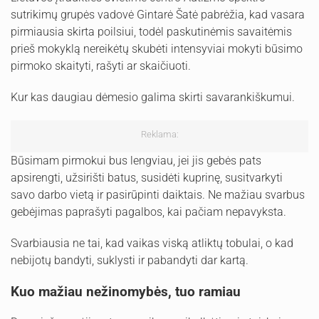
sutrikimų grupės vadovė Gintarė Šatė pabrėžia, kad vasara
pirmiausia skirta poilsiui, todėl paskutinėmis savaitėmis
prieš mokyklą nereikėtų skubėti intensyviai mokyti būsimo
pirmoko skaityti, rašyti ar skaičiuoti.
Kur kas daugiau dėmesio galima skirti savarankiškumui.
Reklama:
Būsimam pirmokui bus lengviau, jei jis gebės pats
apsirengti, užsirišti batus, susidėti kuprinę, susitvarkyti
savo darbo vietą ir pasirūpinti daiktais. Ne mažiau svarbus
gebėjimas paprašyti pagalbos, kai pačiam nepavyksta.
Svarbiausia ne tai, kad vaikas viską atliktų tobulai, o kad
nebijotų bandyti, suklysti ir pabandyti dar kartą.
Kuo mažiau nežinomybės, tuo ramiau