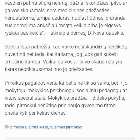
kasdien patiria stiprų nerimą, dažnai skundžiasi pilvo ar
galvos skausmais, nors medicininės priežasties
nenustatoma, tampa uždaras, nuolat liūdnas, praranda
susidomėjimą anksčiau mėgta veikla arba jo elgesys
ryškiai pasikeičia“, – atkreipia dėmesį D. Nevardauskis.
Specialistai pabrėžia, kad vaiko nusiskundimų nereikėtų
nuvertinti net tada, kai įtariama, jog juos gali sukelti
emocinė įtampa. Vaikui galvos ar pilvo skausmas yra
tikras nepriklausomai nuo jo priežasties.
Prireikus pagalbos verta kalbėtis ne tik su vaiku, bet ir jo
mokytoju, mokyklos psichologu, socialiniu pedagogu ar
kitais specialistais. Mokyklos pradžia – didelis pokytis,
todėl pirmokui nebūtina prie naujo gyvenimo ritmo
prisitaikyti per kelias dienas.
,
,
pirmokas
pirma klasė
būsimas pirmokas