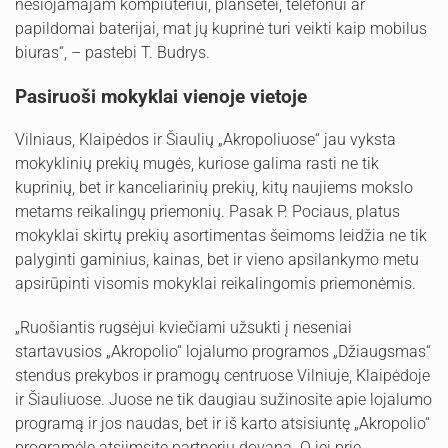
nešiojamajam kompiuteriui, planšetei, telefonui ar
papildomai baterijai, mat jų kuprinė turi veikti kaip mobilus
biuras“, – pastebi T. Budrys.
Pasiruoši mokyklai vienoje vietoje
Vilniaus, Klaipėdos ir Šiaulių „Akropoliuose“ jau vyksta
mokyklinių prekių mugės, kuriose galima rasti ne tik
kuprinių, bet ir kanceliarinių prekių, kitų naujiems mokslo
metams reikalingų priemonių. Pasak P. Pociaus, platus
mokyklai skirtų prekių asortimentas šeimoms leidžia ne tik
palyginti gaminius, kainas, bet ir vieno apsilankymo metu
apsirūpinti visomis mokyklai reikalingomis priemonėmis.
„Ruošiantis rugsėjui kviečiami užsukti į neseniai
startavusios „Akropolio“ lojalumo programos „Džiaugsmas“
stendus prekybos ir pramogų centruose Vilniuje, Klaipėdoje
ir Šiauliuose. Juose ne tik daugiau sužinosite apie lojalumo
programą ir jos naudas, bet ir iš karto atsisiuntę „Akropolio“
programėlę atsiimsite partnerių dovaną. O jei prie