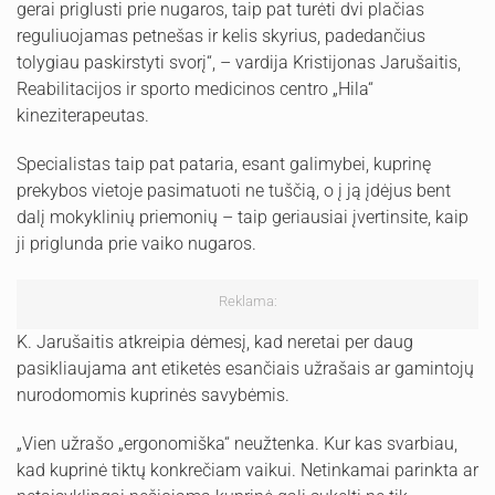
gerai priglusti prie nugaros, taip pat turėti dvi plačias
reguliuojamas petnešas ir kelis skyrius, padedančius
tolygiau paskirstyti svorį“, – vardija Kristijonas Jarušaitis,
Reabilitacijos ir sporto medicinos centro „Hila“
kineziterapeutas.
Specialistas taip pat pataria, esant galimybei, kuprinę
prekybos vietoje pasimatuoti ne tuščią, o į ją įdėjus bent
dalį mokyklinių priemonių – taip geriausiai įvertinsite, kaip
ji priglunda prie vaiko nugaros.
Reklama:
K. Jarušaitis atkreipia dėmesį, kad neretai per daug
pasikliaujama ant etiketės esančiais užrašais ar gamintojų
nurodomomis kuprinės savybėmis.
„Vien užrašo „ergonomiška“ neužtenka. Kur kas svarbiau,
kad kuprinė tiktų konkrečiam vaikui. Netinkamai parinkta ar