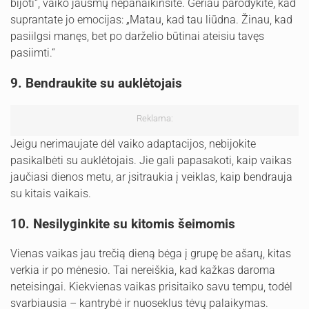
bijoti“, vaiko jausmų nepanaikinsite. Geriau parodykite, kad
suprantate jo emocijas: „Matau, kad tau liūdna. Žinau, kad
pasiilgsi manęs, bet po darželio būtinai ateisiu tavęs
pasiimti.“
9. Bendraukite su auklėtojais
Reklama:
Jeigu nerimaujate dėl vaiko adaptacijos, nebijokite
pasikalbėti su auklėtojais. Jie gali papasakoti, kaip vaikas
jaučiasi dienos metu, ar įsitraukia į veiklas, kaip bendrauja
su kitais vaikais.
10. Nesilyginkite su kitomis šeimomis
Vienas vaikas jau trečią dieną bėga į grupę be ašarų, kitas
verkia ir po mėnesio. Tai nereiškia, kad kažkas daroma
neteisingai. Kiekvienas vaikas prisitaiko savu tempu, todėl
svarbiausia – kantrybė ir nuoseklus tėvų palaikymas.