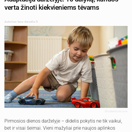
verta žinoti kiekvieniems tėvams
Autorius: tevu-darzelis.lt
Shutterstock.com
Pirmosios dienos darželyje – didelis pokytis ne tik vaikui,
bet ir visai šeimai. Vieni mažyliai prie naujos aplinkos