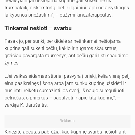
netaisyklingai nešiojama kuprinė gali sukelti ne tik
trumpalaikį diskomfortą, bet ir ilgainiui tapti netaisyklingos
laikysenos priežastimi“, – pažymi kineziterapeutas.
Tinkamai nešioti – svarbu
Pasak jo, per sunki, per didelė ar netinkamai nešiojama
kuprinė gali sukelti pečių, kaklo ir nugaros skausmus,
greičiau pavargsta raumenys, ant pečių gali likti spaudimo
žymės.
„Jei vaikas eidamas stipriai pasvyra į priekį, kelia vieną petį,
eina pasikreipęs į šoną arba jam sunku kuprinę užsidėti ir
nusiimti, reikėtų sumažinti jos svorį, iš naujo sureguliuoti
petnešas, o prireikus – pagalvoti ir apie kitą kuprinę“, –
vardija K. Jarušaitis.
Reklama:
Kineziterapeutas pabrėžia, kad kuprinę svarbu nešioti ant