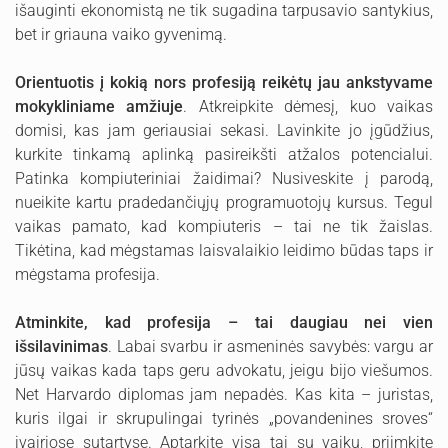
išauginti ekonomistą ne tik sugadina tarpusavio santykius,
bet ir griauna vaiko gyvenimą.
Orientuotis į kokią nors profesiją reikėtų jau ankstyvame
mokykliniame amžiuje
. Atkreipkite dėmesį, kuo vaikas
domisi, kas jam geriausiai sekasi. Lavinkite jo įgūdžius,
kurkite tinkamą aplinką pasireikšti atžalos potencialui.
Patinka kompiuteriniai žaidimai? Nusiveskite į parodą,
nueikite kartu pradedančiųjų programuotojų kursus. Tegul
vaikas pamato, kad kompiuteris – tai ne tik žaislas.
Tikėtina, kad mėgstamas laisvalaikio leidimo būdas taps ir
mėgstama profesija.
Atminkite, kad profesija – tai daugiau nei vien
išsilavinimas
. Labai svarbu ir asmeninės savybės: vargu ar
jūsų vaikas kada taps geru advokatu, jeigu bijo viešumos.
Net Harvardo diplomas jam nepadės. Kas kita – juristas,
kuris ilgai ir skrupulingai tyrinės „povandenines sroves“
įvairiose sutartyse. Aptarkite visa tai su vaiku, priimkite