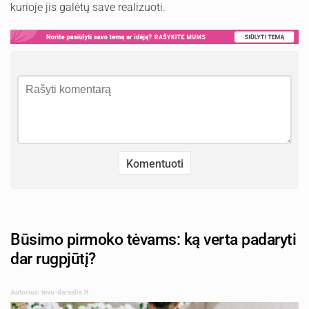
kurioje jis galėtų save realizuoti.
Būsimo pirmoko tėvams: ką verta padaryti
dar rugpjūtį?
Autorius: tevu-darzelis.lt