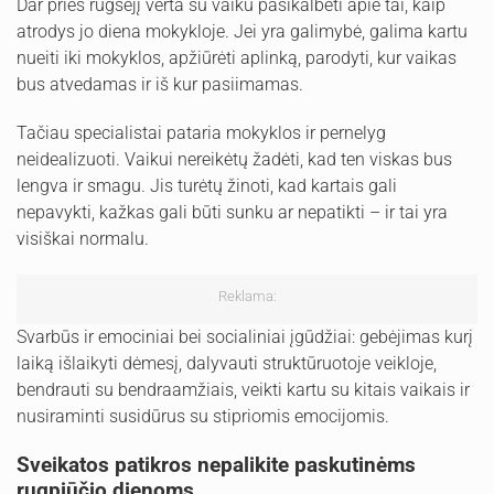
Dar prieš rugsėjį verta su vaiku pasikalbėti apie tai, kaip
atrodys jo diena mokykloje. Jei yra galimybė, galima kartu
nueiti iki mokyklos, apžiūrėti aplinką, parodyti, kur vaikas
bus atvedamas ir iš kur pasiimamas.
Tačiau specialistai pataria mokyklos ir pernelyg
neidealizuoti. Vaikui nereikėtų žadėti, kad ten viskas bus
lengva ir smagu. Jis turėtų žinoti, kad kartais gali
nepavykti, kažkas gali būti sunku ar nepatikti – ir tai yra
visiškai normalu.
Reklama:
Svarbūs ir emociniai bei socialiniai įgūdžiai: gebėjimas kurį
laiką išlaikyti dėmesį, dalyvauti struktūruotoje veikloje,
bendrauti su bendraamžiais, veikti kartu su kitais vaikais ir
nusiraminti susidūrus su stipriomis emocijomis.
Sveikatos patikros nepalikite paskutinėms
rugpjūčio dienoms