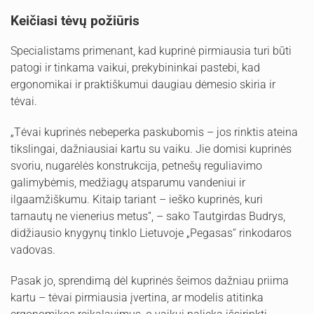
Keičiasi tėvų požiūris
Specialistams primenant, kad kuprinė pirmiausia turi būti
patogi ir tinkama vaikui, prekybininkai pastebi, kad
ergonomikai ir praktiškumui daugiau dėmesio skiria ir
tėvai.
„Tėvai kuprinės nebeperka paskubomis – jos rinktis ateina
tikslingai, dažniausiai kartu su vaiku. Jie domisi kuprinės
svoriu, nugarėlės konstrukcija, petnešų reguliavimo
galimybėmis, medžiagų atsparumu vandeniui ir
ilgaamžiškumu. Kitaip tariant – ieško kuprinės, kuri
tarnautų ne vienerius metus“, – sako Tautgirdas Budrys,
didžiausio knygynų tinklo Lietuvoje „Pegasas“ rinkodaros
vadovas.
Pasak jo, sprendimą dėl kuprinės šeimos dažniau priima
kartu – tėvai pirmiausia įvertina, ar modelis atitinka