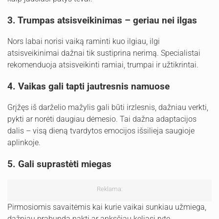
3. Trumpas atsisveikinimas – geriau nei ilgas
Nors labai norisi vaiką raminti kuo ilgiau, ilgi
atsisveikinimai dažnai tik sustiprina nerimą. Specialistai
rekomenduoja atsisveikinti ramiai, trumpai ir užtikrintai.
4. Vaikas gali tapti jautresnis namuose
Grįžęs iš darželio mažylis gali būti irzlesnis, dažniau verkti,
pykti ar norėti daugiau dėmesio. Tai dažna adaptacijos
dalis – visą dieną tvardytos emocijos išsilieja saugioje
aplinkoje.
5. Gali suprastėti miegas
Reklama:
Pirmosiomis savaitėmis kai kurie vaikai sunkiau užmiega,
dažniau prabunda naktį ar anksčiau keliasi ryte.