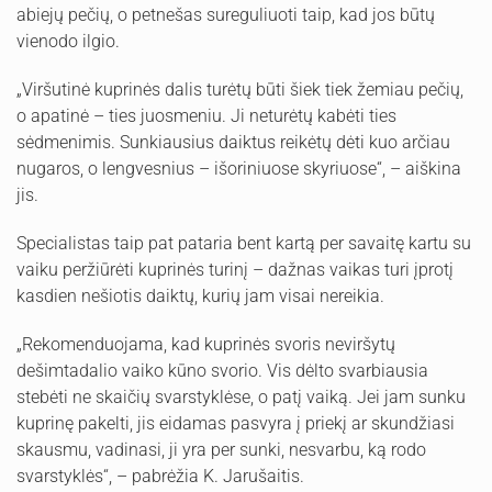
abiejų pečių, o petnešas sureguliuoti taip, kad jos būtų
vienodo ilgio.
„Viršutinė kuprinės dalis turėtų būti šiek tiek žemiau pečių,
o apatinė – ties juosmeniu. Ji neturėtų kabėti ties
sėdmenimis. Sunkiausius daiktus reikėtų dėti kuo arčiau
nugaros, o lengvesnius – išoriniuose skyriuose“, – aiškina
jis.
Specialistas taip pat pataria bent kartą per savaitę kartu su
vaiku peržiūrėti kuprinės turinį – dažnas vaikas turi įprotį
kasdien nešiotis daiktų, kurių jam visai nereikia.
„Rekomenduojama, kad kuprinės svoris neviršytų
dešimtadalio vaiko kūno svorio. Vis dėlto svarbiausia
stebėti ne skaičių svarstyklėse, o patį vaiką. Jei jam sunku
kuprinę pakelti, jis eidamas pasvyra į priekį ar skundžiasi
skausmu, vadinasi, ji yra per sunki, nesvarbu, ką rodo
svarstyklės“, – pabrėžia K. Jarušaitis.