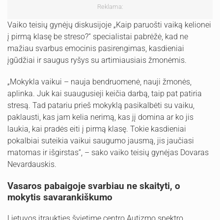
Reklama:
Vaiko teisių gynėjų diskusijoje „Kaip paruošti vaiką kelionei
į pirmą klasę be streso?“ specialistai pabrėžė, kad ne
mažiau svarbus emocinis pasirengimas, kasdieniai
įgūdžiai ir saugus ryšys su artimiausiais žmonėmis.
„Mokykla vaikui – nauja bendruomenė, nauji žmonės,
aplinka. Juk kai suaugusieji keičia darbą, taip pat patiria
stresą. Tad patariu prieš mokyklą pasikalbėti su vaiku,
paklausti, kas jam kelia nerimą, kas jį domina ar ko jis
laukia, kai pradės eiti į pirmą klasę. Tokie kasdieniai
pokalbiai suteikia vaikui saugumo jausmą, jis jaučiasi
matomas ir išgirstas“, – sako vaiko teisių gynėjas Dovaras
Nevardauskis.
Vasaros pabaigoje svarbiau ne skaityti, o
mokytis savarankiškumo
Lietuvos įtraukties švietime centro Autizmo spektro