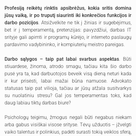
Profesiją reikėtų rinktis apsibrėžus, kokia sritis domina
jūsų vaiką, ir po truputį siaurinti iki konkrečios funkcijos ir
darbo pozicijos
. Atsižvelkite ne tik į žinias ir sugebėjimus,
bet ir į temperamentą, pretenzijas: pavyzdžiui, darbas IT
srityje gali apimti ir programų kūrėjo, ir interneto paslaugų
pardavimo vadybininko, ir kompiuterių meistro pareigas.
Darbo sąlygos – taip pat labai svarbus aspektas
. Būti
stiuardese, žinoma, atrodo smagu, tačiau kita šio darbo
pusė yra ta, kad darbuotojos beveik visą dieną neturi kada
ir kur prisėsti, labai mažai būna namuose. Advokato
statusas taip pat vilioja, tačiau ar jūsų atžala susitvarkys
su nuolatiniu stresu? Gal jos temperamentas toks, kad
daug labiau tiktų darbas biure?
Psichologų teigimu, žmogus negali būti negabus niekam
arba gabus visiškai visose srityse. Tėvų užduotis – įžvelgti
vaiko talentus ir polinkius, padėti surasti tokią veiklos sferą,