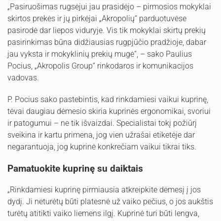
„Pasiruošimas rugsėjui jau prasidėjo – pirmosios mokyklai
skirtos prekės ir jų pirkėjai „Akropolių“ parduotuvėse
pasirodė dar liepos viduryje. Vis tik mokyklai skirtų prekių
pasirinkimas būna didžiausias rugpjūčio pradžioje, dabar
jau vyksta ir mokyklinių prekių mugė“, – sako Paulius
Pocius, „Akropolis Group“ rinkodaros ir komunikacijos
vadovas.
P. Pocius sako pastebintis, kad rinkdamiesi vaikui kuprinę,
tėvai daugiau dėmesio skiria kuprinės ergonomikai, svoriui
ir patogumui – ne tik išvaizdai. Specialistai tokį požiūrį
sveikina ir kartu primena, jog vien užrašai etiketėje dar
negarantuoja, jog kuprinė konkrečiam vaikui tikrai tiks.
Pamatuokite kuprinę su daiktais
„Rinkdamiesi kuprinę pirmiausia atkreipkite dėmesį į jos
dydį. Ji neturėtų būti platesnė už vaiko pečius, o jos aukštis
turėtų atitikti vaiko liemens ilgį. Kuprinė turi būti lengva,