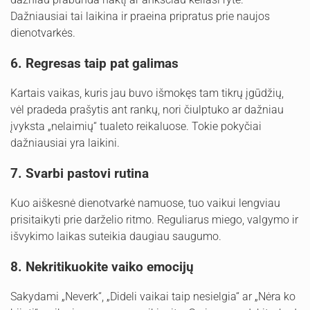
Dažniausiai tai laikina ir praeina pripratus prie naujos
dienotvarkės.
6. Regresas taip pat galimas
Kartais vaikas, kuris jau buvo išmokęs tam tikrų įgūdžių,
vėl pradeda prašytis ant rankų, nori čiulptuko ar dažniau
įvyksta „nelaimių“ tualeto reikaluose. Tokie pokyčiai
dažniausiai yra laikini.
7. Svarbi pastovi rutina
Kuo aiškesnė dienotvarkė namuose, tuo vaikui lengviau
prisitaikyti prie darželio ritmo. Reguliarus miego, valgymo ir
išvykimo laikas suteikia daugiau saugumo.
8. Nekritikuokite vaiko emocijų
Sakydami „Neverk“, „Dideli vaikai taip nesielgia“ ar „Nėra ko