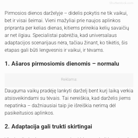
Shutterstock.com
Pirmosios dienos darželyje – didelis pokytis ne tik vaikui,
bet ir visai šeimai. Vieni mažyliai prie naujos aplinkos
pripranta per kelias dienas, kitiems prireikia kelių savaičių
ar net ilgiau. Specialistai pabrėžia, kad universalaus
adaptacijos scenarijaus nėra, tačiau žinant, ko tikėtis, šis
etapas gali būti lengvesnis ir vaikui, ir tėvams.
1. Ašaros pirmosiomis dienomis – normalu
Reklama:
Dauguma vaikų pradėję lankyti darželį bent kurį laiką verkia
atsisveikindami su tėvais. Tai nereiškia, kad darželis jiems
nepatinka – dažniausiai taip jie išreiškia nerimą dėl
pasikeitusios aplinkos.
2. Adaptacija gali trukti skirtingai