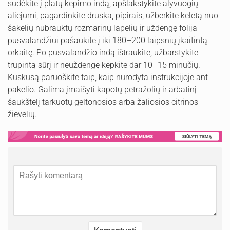
sudėkite į platų kepimo indą, apšlakstykite alyvuogių
aliejumi, pagardinkite druska, pipirais, užberkite keletą nuo
šakelių nubrauktų rozmarinų lapelių ir uždengę folija
pusvalandžiui pašaukite į iki 180–200 laipsnių įkaitintą
orkaitę. Po pusvalandžio indą ištraukite, užbarstykite
trupintą sūrį ir neuždengę kepkite dar 10–15 minučių.
Kuskusą paruoškite taip, kaip nurodyta instrukcijoje ant
pakelio. Galima įmaišyti kapotų petražolių ir arbatinį
šaukštelį tarkuotų geltonosios arba žaliosios citrinos
žievelių.