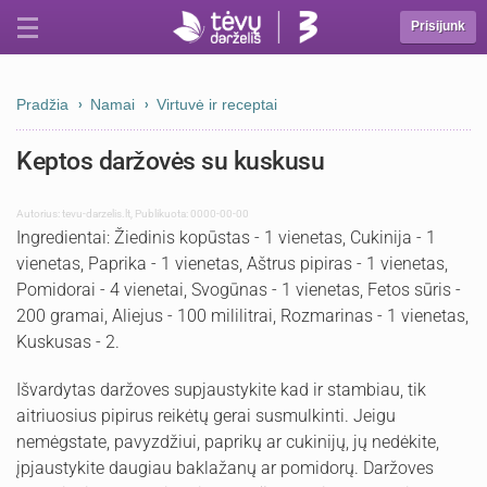
Prisijunk
Pradžia
Namai
Virtuvė ir receptai
Keptos daržovės su kuskusu
Autorius:
tevu-darzelis.lt
,
Publikuota: 0000-00-00
Ingredientai: Žiedinis kopūstas - 1 vienetas, Cukinija - 1
vienetas, Paprika - 1 vienetas, Aštrus pipiras - 1 vienetas,
Pomidorai - 4 vienetai, Svogūnas - 1 vienetas, Fetos sūris -
200 gramai, Aliejus - 100 mililitrai, Rozmarinas - 1 vienetas,
Kuskusas - 2.
Išvardytas daržoves supjaustykite kad ir stambiau, tik
aitriuosius pipirus reikėtų gerai susmulkinti. Jeigu
nemėgstate, pavyzdžiui, paprikų ar cukinijų, jų nedėkite,
įpjaustykite daugiau baklažanų ar pomidorų. Daržoves