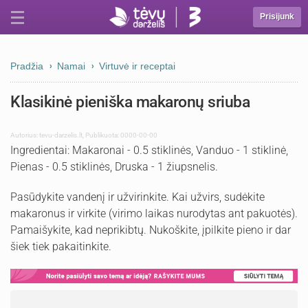
Prisijunk
Pradžia
Namai
Virtuvė ir receptai
Klasikinė pieniška makaronų sriuba
Autorius:
tevu-darzelis.lt
,
Publikuota: 0000-00-00
Ingredientai: Makaronai - 0.5 stiklinės, Vanduo - 1 stiklinė,
Pienas - 0.5 stiklinės, Druska - 1 žiupsnelis.
Pasūdykite vandenį ir užvirinkite. Kai užvirs, sudėkite
makaronus ir virkite (virimo laikas nurodytas ant pakuotės).
Pamaišykite, kad neprikibtų. Nukoškite, įpilkite pieno ir dar
šiek tiek pakaitinkite.