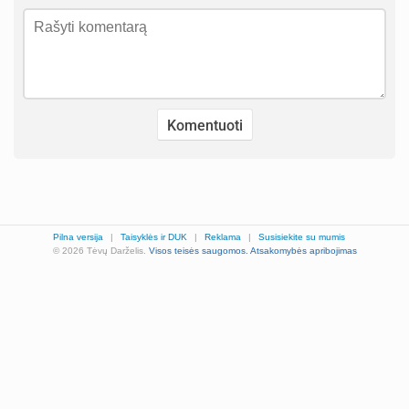
Pilna versija
|
Taisyklės ir DUK
|
Reklama
|
Susisiekite su mumis
© 2026 Tėvų Darželis.
Visos teisės saugomos.
Atsakomybės apribojimas