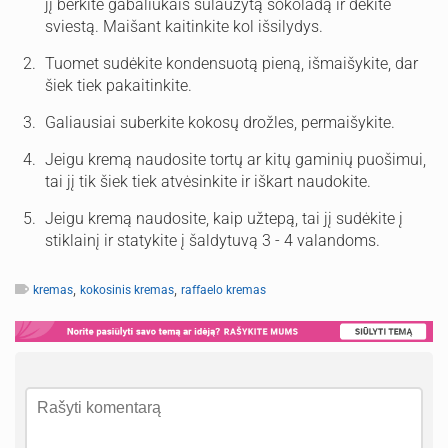
jį berkite gabaliukais sulaužytą šokoladą ir dėkite
sviestą. Maišant kaitinkite kol išsilydys.
Tuomet sudėkite kondensuotą pieną, išmaišykite, dar
šiek tiek pakaitinkite.
Galiausiai suberkite kokosų drožles, permaišykite.
Jeigu kremą naudosite tortų ar kitų gaminių puošimui,
tai jį tik šiek tiek atvėsinkite ir iškart naudokite.
Jeigu kremą naudosite, kaip užtepą, tai jį sudėkite į
stiklainį ir statykite į šaldytuvą 3 - 4 valandoms.
,
,
kremas
kokosinis kremas
raffaelo kremas