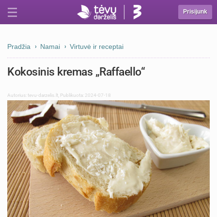
Prisijunk
Pradžia
Namai
Virtuvė ir receptai
Kokosinis kremas „Raffaello“
Autorius:
tevu-darzelis.lt
,
Publikuota: 2024-07-18