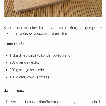
Heike Rau | Shutterstock.com
Šis kremas tinka tiek tortų, pyragaičių, eklerų gamyboje, tiek
ir kaip užtepas skrebučiams, bandelėms.
Jums reikės:
1 skardinės saldinto kondensuoto pieno;
200 gramų sviesto;
200 g baltojo šokolado;
100 gramų kokosų drožlių.
Gaminimas:
Ant puodo su verdančiu vandeniu statykite kitą indą. Į