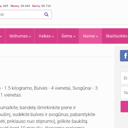
ių:
945
Mamų:
28.494
Narių:
66.710
Nėštumas
Vaikas
Šeima
Namai
Skaičiuoklės
) - 1.5 kilogramo, Bulvės - 4 vienetai, Svogūnai - 3
 1 vienetas.
malkite, bandelę išmirkinkite piene ir
ušinį, sudėkite bulves ir svogūnus, pabarstykite
dėti, priklauso nuo stiprumo), įpilkite šaukštą