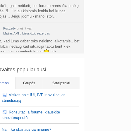
tikėti, galit netikėti, bet forumo narės čia praėję
i 'š...' ir jau žiniomis lenkia kai kurias
ojas... Jeigu įdomu - mano istor…
FoxLady
prieš 7 val.
Mažas AMH/ kiaušidžių rezervas
o, kad jums dabar toks neigimo laikotarpis.. bet
 labai nedaug kad situacija taptu bent kiek
ne, tiesiog priduoti krauja
link…
Rainbow.
prieš 7 val.
vaitės populiariausi
Planuojančios 2027 m. mažylius 💛
riausi 6dpo prg nes 7dpo jau būtų buve
dienis, atsakymas buvo toks.. tai čia gaunasi
emos
Grupės
Straipsniai
normalus?
Viskas apie IUI, IVF ir ovuliacijos
stimuliaciją
Konsultacija forume: klauskite
kineziterapeutės
Na ir ką skanaus gaminame?