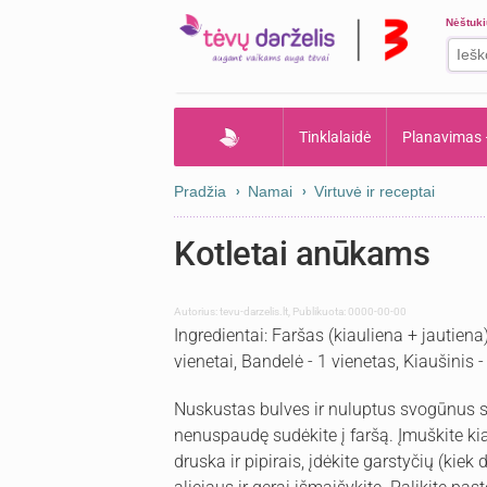
Nėštuk
Tinklalaidė
Planavimas
Pradžia
Namai
Virtuvė ir receptai
Kotletai anūkams
Autorius:
tevu-darzelis.lt
,
Publikuota: 0000-00-00
Ingredientai: Faršas (kiauliena + jautiena
vienetai, Bandelė - 1 vienetas, Kiaušinis -
Nuskustas bulves ir nuluptus svogūnus su
nenuspaudę sudėkite į faršą. Įmuškite kia
druska ir pipirais, įdėkite garstyčių (kiek 