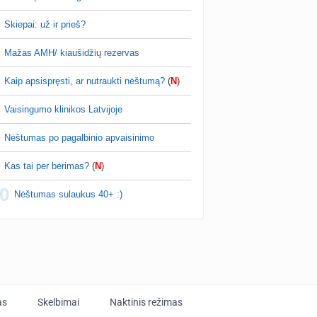
Skiepai: už ir prieš?
Mažas AMH/ kiaušidžių rezervas
Kaip apsispręsti, ar nutraukti nėštumą?
(
N
)
Vaisingumo klinikos Latvijoje
Nėštumas po pagalbinio apvaisinimo
Kas tai per bėrimas?
(
N
)
0
Nėštumas sulaukus 40+ :)
as
Skelbimai
Naktinis režimas