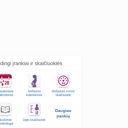
ingi įrankiai ir skaičiuoklės
audonasis
Nėštumo
Nėštukės svorio
alendorius
kalendorius
skaičiuoklė
Daugiau
įrankių
kušeriai-
Ūgio skaičiuoklė
inekologai