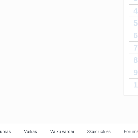
4
5
6
…
7
8
9
1
tumas
Vaikas
Vaikų vardai
Skaičiuoklės
Forum