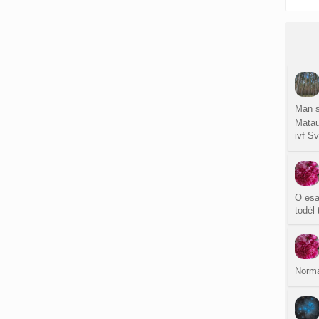
Man s
Matau
ivf Sv
O esa
todėl 
Norma