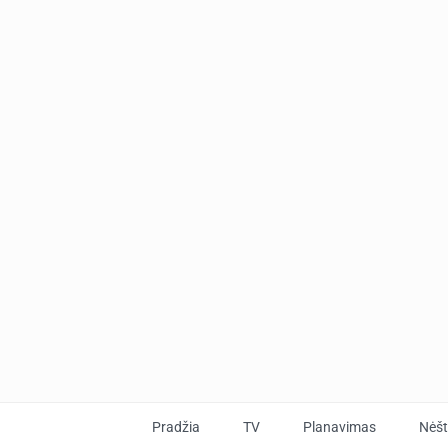
Pradžia
TV
Planavimas
Nėš