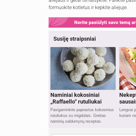
aliejaus ir gerai išmaišykite. Palikite p
formuokite kotletus ir kepkite aliejuje.
Susiję straipsniai
Naminiai kokosiniai
Nekept
„Raffaello“ rutuliukai
sausai
Pasigaminkite paprastus kokosinius
Lengvai 
rutuliukus su migdolais. Greitas
kuriam ne
naminių saldumynų receptas.