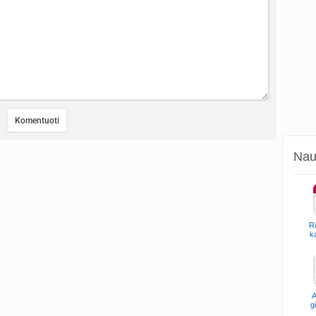
Naud
R
k
A
g