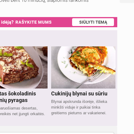
astovėti bent 10 minučių, šlapiomis rankomis
as šokoladinis
Cukinijų blynai su sūriu
nių pyragas
Blynai apskrunda išorėje, išlieka
minkšti viduje ir puikiai tinka
paruošiamas desertas,
greitiems pietums ar vakarienei.
reikės net įjungti orkaitės.