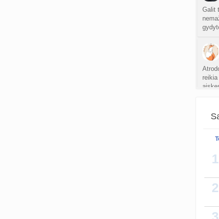
Galit 
nemaža
gydyt
Atrod
reikia
aiskes
Sa
Aš da
sekma
T
kaip 
1
2
3