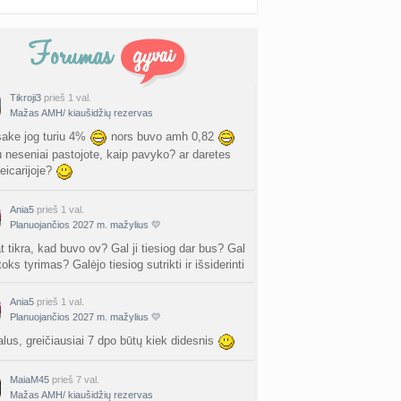
Tikroji3
prieš 1 val.
Mažas AMH/ kiaušidžių rezervas
ake jog turiu 4%
nors buvo amh 0,82
 neseniai pastojote, kaip pavyko? ar daretes
eicarijoje?
Ania5
prieš 1 val.
Planuojančios 2027 m. mažylius 💛
t tikra, kad buvo ov? Gal ji tiesiog dar bus? Gal
toks tyrimas? Galėjo tiesiog sutrikti ir išsiderinti
Ania5
prieš 1 val.
Planuojančios 2027 m. mažylius 💛
lus, greičiausiai 7 dpo būtų kiek didesnis
MaiaM45
prieš 7 val.
Mažas AMH/ kiaušidžių rezervas