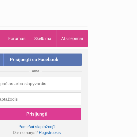
Forumas
Skelbimai
Atsiliepimai
Prisijungti su Facebook
arba
Prisijungti
Pamiršai slaptažodį?
Dar ne narys?
Registruokis