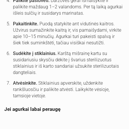
Palikite pastovėti.
Daržoves gerai išmaišykite ir
palikite maždaug 1–2 valandoms. Per tą laiką agurkai
išleis sulčių ir susidarys marinatas.
Pakaitinkite.
Puodą statykite ant vidutinės kaitros.
Užvirus sumažinkite kaitrą ir, vis pamaišydami, virkite
apie 10–15 minučių. Agurkai turi pakeisti spalvą ir
šiek tiek suminkštėti, tačiau visiškai nesutižti.
Sudėkite į stiklainius.
Karštą mišrainę kartu su
susidariusiu skysčiu dėkite į švarius sterilizuotus
stiklainius ir iš karto sandariai užsukite sterilizuotais
dangteliais.
Atvėsinkite.
Stiklainius apverskite, uždenkite
rankšluosčiu ir palikite atvėsti. Laikykite vėsioje,
tamsioje vietoje.
Jei agurkai labai peraugę