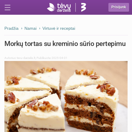
Prisijunk
Pradžia
Namai
Virtuvė ir receptai
Morkų tortas su kreminio sūrio pertepimu
Autorius:
tevu-darzelis.lt
,
Publikuota: 2025-04-01