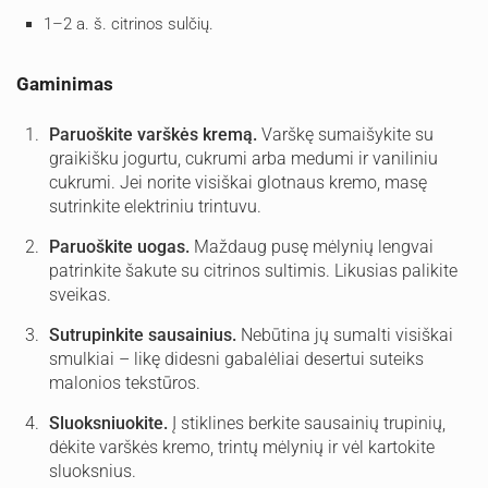
1–2 a. š. citrinos sulčių.
Gaminimas
Paruoškite varškės kremą.
Varškę sumaišykite su
graikišku jogurtu, cukrumi arba medumi ir vaniliniu
cukrumi. Jei norite visiškai glotnaus kremo, masę
sutrinkite elektriniu trintuvu.
Paruoškite uogas.
Maždaug pusę mėlynių lengvai
patrinkite šakute su citrinos sultimis. Likusias palikite
sveikas.
Sutrupinkite sausainius.
Nebūtina jų sumalti visiškai
smulkiai – likę didesni gabalėliai desertui suteiks
malonios tekstūros.
Sluoksniuokite.
Į stiklines berkite sausainių trupinių,
dėkite varškės kremo, trintų mėlynių ir vėl kartokite
sluoksnius.