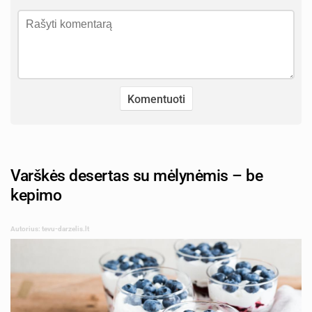
Varškės desertas su mėlynėmis – be
kepimo
Autorius: tevu-darzelis.lt