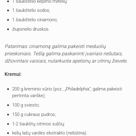
1 šaukštelio kepimo miltelių;
1 šaukštelio sodos;
1 šaukštelio cinamono;
žiupsnelio druskos.
Patarimas: cinamoną galima pakeisti meduolių
prieskoniais. Tešlą galima paskaninti įvairiais riešutais,
džiovintais vaisiais, nutarkuota apelsinų ar citrinų žievele.
Kremui:
200 g kreminio sūrio (pvz., „Philadelphia“, galima pakeisti
pertrinta varške);
100 g sviesto;
150 g cukraus pudros;
1-2 šaukštų citrinos sulčių;
kelių lašų vanilės ekstrakto (nebūtina).