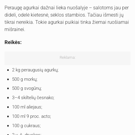
Peraugę agurkai dažnai lieka nuošalyje – salotoms jau per
dideli, odelė kietesnė, sėklos stambios. Tačiau išmesti jų
tikrai nereikia. Tokie agurkai puikiai tinka žiemai ruošiamai
mišrainei.
Reikės:
Reklama:
2 kg peraugusių agurkų;
500 g morkų;
500 g svogūnų;
3–4 skiltelių česnako;
100 ml aliejaus;
100 ml 9 proc. acto;
100 g cukraus;
2 v. š. druskos;