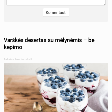
Varškės desertas su mėlynėmis – be
kepimo
Autorius: tevu-darzelis.lt