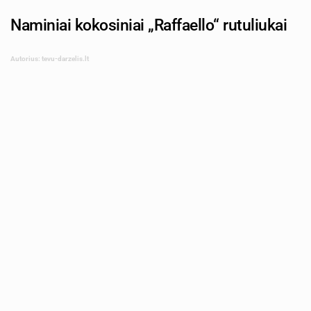
Naminiai kokosiniai „Raffaello“ rutuliukai
Autorius: tevu-darzelis.lt
Shutterstock.com
Kai norisi ko nors saldaus prie kavos, nebūtina jungti
orkaitės ar ruošti sudėtingo deserto. Šiems kokosiniams