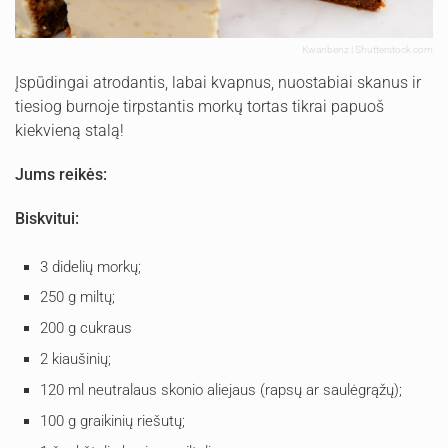
Kwanbenz | Shutterstock.com
Įspūdingai atrodantis, labai kvapnus, nuostabiai skanus ir
tiesiog burnoje tirpstantis morkų tortas tikrai papuoš
kiekvieną stalą!
Jums reikės:
Biskvitui:
3 didelių morkų;
250 g miltų;
200 g cukraus
2 kiaušinių;
120 ml neutralaus skonio aliejaus (rapsų ar saulėgrąžų);
100 g graikinių riešutų;