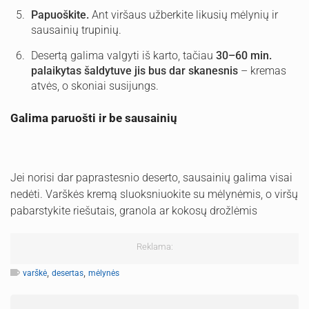
Papuoškite.
Ant viršaus užberkite likusių mėlynių ir
sausainių trupinių.
Desertą galima valgyti iš karto, tačiau
30–60 min.
palaikytas šaldytuve jis bus dar skanesnis
– kremas
atvės, o skoniai susijungs.
Galima paruošti ir be sausainių
Jei norisi dar paprastesnio deserto, sausainių galima visai
nedėti. Varškės kremą sluoksniuokite su mėlynėmis, o viršų
pabarstykite riešutais, granola ar kokosų drožlėmis
Reklama:
,
,
varškė
desertas
mėlynės