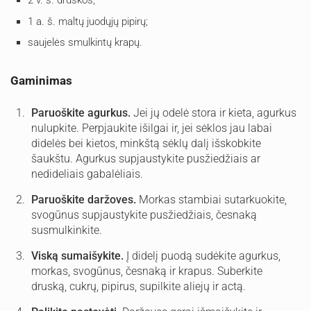
1 a. š. maltų juodųjų pipirų;
saujelės smulkintų krapų.
Gaminimas
Paruoškite agurkus.
Jei jų odelė stora ir kieta, agurkus
nulupkite. Perpjaukite išilgai ir, jei sėklos jau labai
didelės bei kietos, minkštą sėklų dalį išskobkite
šaukštu. Agurkus supjaustykite pusžiedžiais ar
nedideliais gabalėliais.
Paruoškite daržoves.
Morkas stambiai sutarkuokite,
svogūnus supjaustykite pusžiedžiais, česnaką
susmulkinkite.
Viską sumaišykite.
Į didelį puodą sudėkite agurkus,
morkas, svogūnus, česnaką ir krapus. Suberkite
druską, cukrų, pipirus, supilkite aliejų ir actą.