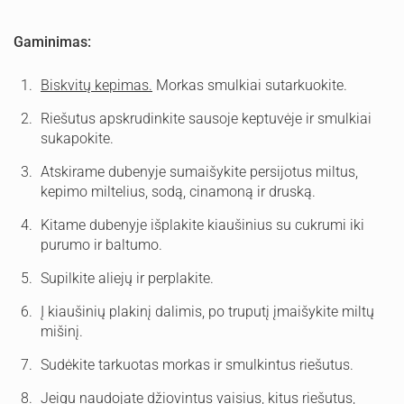
Gaminimas:
Biskvitų kepimas.
Morkas smulkiai sutarkuokite.
Riešutus apskrudinkite sausoje keptuvėje ir smulkiai
sukapokite.
Atskirame dubenyje sumaišykite persijotus miltus,
kepimo miltelius, sodą, cinamoną ir druską.
Kitame dubenyje išplakite kiaušinius su cukrumi iki
purumo ir baltumo.
Supilkite aliejų ir perplakite.
Į kiaušinių plakinį dalimis, po truputį įmaišykite miltų
mišinį.
Sudėkite tarkuotas morkas ir smulkintus riešutus.
Jeigu naudojate džiovintus vaisius, kitus riešutus,