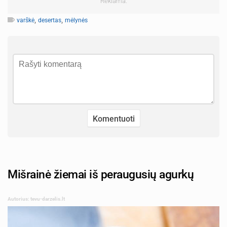
Reklama:
,
,
varškė
desertas
mėlynės
Mišrainė žiemai iš peraugusių agurkų
Autorius: tevu-darzelis.lt