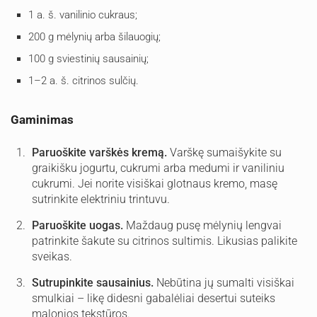
1 a. š. vanilinio cukraus;
200 g mėlynių arba šilauogių;
100 g sviestinių sausainių;
1–2 a. š. citrinos sulčių.
Gaminimas
Paruoškite varškės kremą.
Varškę sumaišykite su
graikišku jogurtu, cukrumi arba medumi ir vaniliniu
cukrumi. Jei norite visiškai glotnaus kremo, masę
sutrinkite elektriniu trintuvu.
Paruoškite uogas.
Maždaug pusę mėlynių lengvai
patrinkite šakute su citrinos sultimis. Likusias palikite
sveikas.
Sutrupinkite sausainius.
Nebūtina jų sumalti visiškai
smulkiai – likę didesni gabalėliai desertui suteiks
malonios tekstūros.