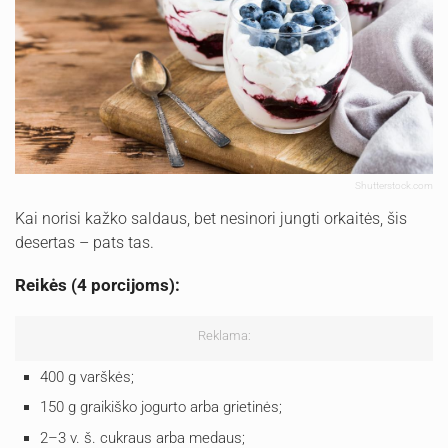
Shutterstock.com
Kai norisi kažko saldaus, bet nesinori jungti orkaitės, šis
desertas – pats tas.
Reikės (4 porcijoms):
Reklama:
400 g varškės;
150 g graikiško jogurto arba grietinės;
2–3 v. š. cukraus arba medaus;