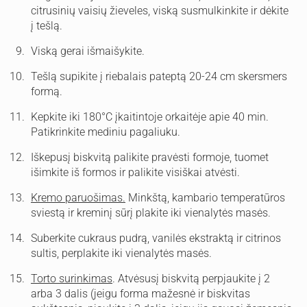
citrusinių vaisių žieveles, viską susmulkinkite ir dėkite
į tešlą.
Viską gerai išmaišykite.
Tešlą supikite į riebalais pateptą 20-24 cm skersmers
formą.
Kepkite iki 180°C įkaitintoje orkaitėje apie 40 min.
Patikrinkite mediniu pagaliuku.
Iškepusį biskvitą palikite pravėsti formoje, tuomet
išimkite iš formos ir palikite visiškai atvėsti.
Kremo paruošimas.
Minkštą, kambario temperatūros
sviestą ir kreminį sūrį plakite iki vienalytės masės.
Suberkite cukraus pudrą, vanilės ekstraktą ir citrinos
sultis, perplakite iki vienalytės masės.
Torto surinkimas
. Atvėsusį biskvitą perpjaukite į 2
arba 3 dalis (jeigu forma mažesnė ir biskvitas