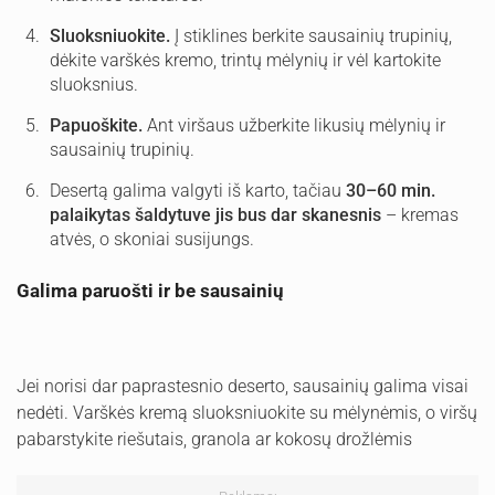
Sluoksniuokite.
Į stiklines berkite sausainių trupinių,
dėkite varškės kremo, trintų mėlynių ir vėl kartokite
sluoksnius.
Papuoškite.
Ant viršaus užberkite likusių mėlynių ir
sausainių trupinių.
Desertą galima valgyti iš karto, tačiau
30–60 min.
palaikytas šaldytuve jis bus dar skanesnis
– kremas
atvės, o skoniai susijungs.
Galima paruošti ir be sausainių
Jei norisi dar paprastesnio deserto, sausainių galima visai
nedėti. Varškės kremą sluoksniuokite su mėlynėmis, o viršų
pabarstykite riešutais, granola ar kokosų drožlėmis