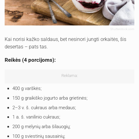
Shutterstock.com
Kai norisi kažko saldaus, bet nesinori jungti orkaitės, šis
desertas – pats tas.
Reikės (4 porcijoms):
Reklama:
400 g varškės;
150 g graikiško jogurto arba grietinės;
2–3 v. š. cukraus arba medaus;
1 a. š. vanilinio cukraus;
200 g mėlynių arba šilauogių;
100 g sviestinių sausainių;