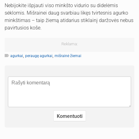
Nebijokite išpjauti viso minkšto vidurio su didelėmis
sėklomis. Mišrainei daug svarbiau likęs tvirtesnis agurko
minkštimas – taip žiemą atidarius stiklainį daržovės nebus
pavirtusios koše.
Reklama:
,
,
agurkai
peraugę agurkai
mišrainė žiemai