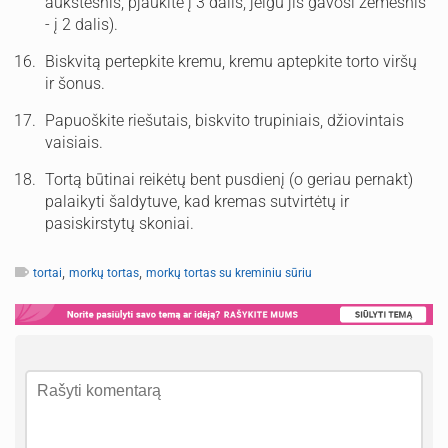
aukštesnis, pjaukite į 3 dalis, jeigu jis gavosi žemesnis
- į 2 dalis).
Biskvitą pertepkite kremu, kremu aptepkite torto viršų
ir šonus.
Papuoškite riešutais, biskvito trupiniais, džiovintais
vaisiais.
Tortą būtinai reikėtų bent pusdienį (o geriau pernakt)
palaikyti šaldytuve, kad kremas sutvirtėtų ir
pasiskirstytų skoniai.
,
,
tortai
morkų tortas
morkų tortas su kreminiu sūriu