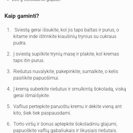
Kaip gaminti?
Sviestą gerai išsukite, kol jis taps baltas ir purus, o
kitame inde ištrinkite kiaušinių trynius su cukraus
pudra.
Į sviestą supilkite trynių masę ir plakite, kol kremas
taps itin purus.
Riešutus nuvalykite, pakepinkite, sumalkite, o kelis
pasilikite papuošimui.
Į kremą suberkite riešutus ir smulkintą šokoladą, viską
gerai išmaišykite.
Vaflius pertepkite paruoštu kremu ir dėkite vieną ant
kito, šiek tiek paspausdami.
Torto viršų ir šonus aptepkite šokoladiniu glajumi,
papuoškite vaflių gabaliukais ir likusiais riešutais.