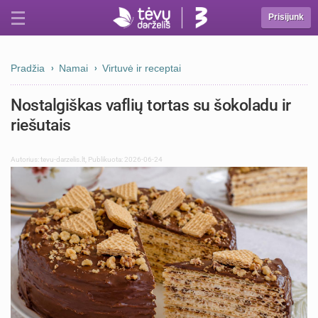
Prisijunk
Pradžia
Namai
Virtuvė ir receptai
Nostalgiškas vaflių tortas su šokoladu ir
riešutais
Autorius:
tevu-darzelis.lt
,
Publikuota: 2026-06-24