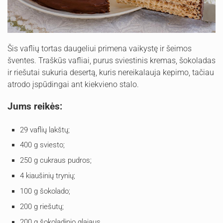
Šis vaflių tortas daugeliui primena vaikystę ir šeimos
šventes. Traškūs vafliai, purus sviestinis kremas, šokoladas
ir riešutai sukuria desertą, kuris nereikalauja kepimo, tačiau
atrodo įspūdingai ant kiekvieno stalo.
Jums reikės:
29 vaflių lakštų;
400 g sviesto;
250 g cukraus pudros;
4 kiaušinių trynių;
100 g šokolado;
200 g riešutų;
200 g šokoladinio glajaus.