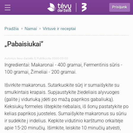
Prisijunk
Pradžia
Namai
Virtuvė ir receptai
„Pabaisiukai“
Autorius:
tevu-darzelis.lt
,
Publikuota: 0000-00-00
Ingredientai: Makaronai - 400 gramai, Fermentinis sūris -
100 gramai, Žirneliai - 200 gramai.
Išvirkite makaronus. Sutarkuokite sūrį ir sumaišykite su
smulkintais krapais. Supjaustykite žiedeliais alyvuoges
(galite į viduriuką įdėti po mažą paprikos gabaliuką).
Keksiukų formeles ištepkite riebalais, iš šonų pastatykite po
kelias paprikos juosteles. Sumaišykite makaronus su sūriu
ir sudėkite į indelius. Kepkite vidutinio karštumo orkaitėje
apie 15-20 minučių. Išimkite, leiskite 10 minučių atvėsti,