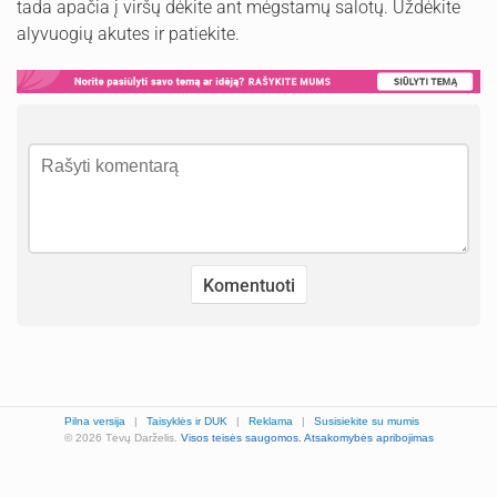
tada apačia į viršų dėkite ant mėgstamų salotų. Uždėkite
alyvuogių akutes ir patiekite.
Pilna versija
|
Taisyklės ir DUK
|
Reklama
|
Susisiekite su mumis
© 2026 Tėvų Darželis.
Visos teisės saugomos.
Atsakomybės apribojimas