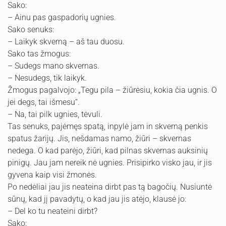
Sako:
– Ainu pas gaspadorių ugnies.
Sako senuks:
– Laikyk skverną – aš tau duosu.
Sako tas žmogus:
– Sudegs mano skvernas.
– Nesudegs, tik laikyk.
Žmogus pagalvojo: „Tegu pila – žiūrėsiu, kokia čia ugnis. O
jei degs, tai išmesu“.
– Na, tai pilk ugnies, tėvuli.
Tas senuks, pajėmęs spatą, inpylė jam in skverną penkis
spatus žarijų. Jis, nešdamas namo, žiūri – skvernas
nedega. O kad parėjo, žiūri, kad pilnas skvernas auksinių
pinigų. Jau jam nereik nė ugnies. Prisipirko visko jau, ir jis
gyvena kaip visi žmonės.
Po nedėliai jau jis neateina dirbt pas tą bagočių. Nusiuntė
sūnų, kad jį pavadytų, o kad jau jis atėjo, klausė jo:
– Del ko tu neateini dirbt?
Sako: