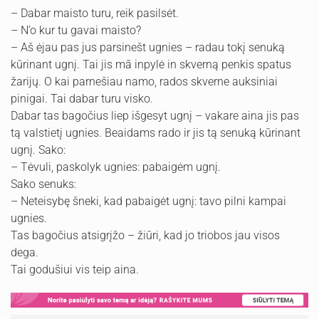
– Dabar maisto turu, reik pasilsėt.
– N’o kur tu gavai maisto?
– Aš ėjau pas jus parsinešt ugnies – radau tokį senuką
kūrinant ugnį. Tai jis mā inpylė in skverną penkis spatus
žarijų. O kai parnešiau namo, rados skverne auksiniai
pinigai. Tai dabar turu visko.
Dabar tas bagočius liep išgesyt ugnį – vakare aina jis pas
tą valstietį ugnies. Beaidams rado ir jis tą senuką kūrinant
ugnį. Sako:
– Tėvuli, paskolyk ugnies: pabaigėm ugnį.
Sako senuks:
– Neteisybę šneki, kad pabaigėt ugnį: tavo pilni kampai
ugnies.
Tas bagočius atsigrįžo – žiūri, kad jo triobos jau visos
dega.
Tai godušiui vis teip aina.