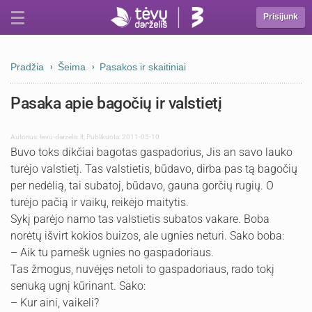
Prisijunk
Pradžia
Šeima
Pasakos ir skaitiniai
Pasaka apie bagočių ir valstietį
Autorius:
tevu-darzelis.lt
,
Publikuota: 2011-05-10
Buvo toks dikčiai bagotas gaspadorius, Jis an savo lauko
turėjo valstietį. Tas valstietis, būdavo, dirba pas tą bagočių
per nedėlią, tai subatoj, būdavo, gauna gorčių rugių. O
turėjo pačią ir vaikų, reikėjo maitytis.
Sykį parėjo namo tas valstietis subatos vakare. Boba
norėtų išvirt kokios buizos, ale ugnies neturi. Sako boba:
– Aik tu parnešk ugnies no gaspadoriaus.
Tas žmogus, nuvėjęs netoli to gaspadoriaus, rado tokį
senuką ugnį kūrinant. Sako:
– Kur aini, vaikeli?