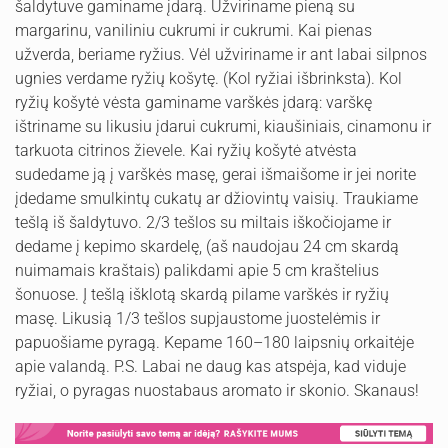
šaldytuve gaminame įdarą. Užviriname pieną su
margarinu, vaniliniu cukrumi ir cukrumi. Kai pienas
užverda, beriame ryžius. Vėl užviriname ir ant labai silpnos
ugnies verdame ryžių košytę. (Kol ryžiai išbrinksta). Kol
ryžių košytė vėsta gaminame varškės įdarą: varškę
ištriname su likusiu įdarui cukrumi, kiaušiniais, cinamonu ir
tarkuota citrinos žievele. Kai ryžių košytė atvėsta
sudedame ją į varškės masę, gerai išmaišome ir jei norite
įdedame smulkintų cukatų ar džiovintų vaisių. Traukiame
tešlą iš šaldytuvo. 2/3 tešlos su miltais iškočiojame ir
dedame į kepimo skardelę, (aš naudojau 24 cm skardą
nuimamais kraštais) palikdami apie 5 cm kraštelius
šonuose. Į tešlą išklotą skardą pilame varškės ir ryžių
masę. Likusią 1/3 tešlos supjaustome juostelėmis ir
papuošiame pyragą. Kepame 160–180 laipsnių orkaitėje
apie valandą. P.S. Labai ne daug kas atspėja, kad viduje
ryžiai, o pyragas nuostabaus aromato ir skonio. Skanaus!