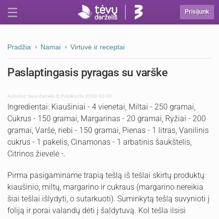
Prisijunk
Pradžia
Namai
Virtuvė ir receptai
Paslaptingasis pyragas su varške
Autorius:
tevu-darzelis.lt
,
Publikuota: 0000-00-00
Ingredientai: Kiaušiniai - 4 vienetai, Miltai - 250 gramai,
Cukrus - 150 gramai, Margarinas - 20 gramai, Ryžiai - 200
gramai, Varšė, riebi - 150 gramai, Pienas - 1 litras, Vanilinis
cukrus - 1 pakelis, Cinamonas - 1 arbatinis šaukštelis,
Citrinos žievelė -.
Pirma pasigaminame trapią tešlą iš tešlai skirtų produktų:
kiaušinio, miltų, margarino ir cukraus (margarino nereikia
šiai tešlai išlydyti, o sutarkuoti). Suminkytą tešlą suvynioti į
foliją ir porai valandų dėti į šaldytuvą. Kol tešla ilsisi