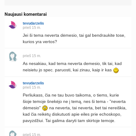
Naujausi komentarai
tevudarzelis
prieš 15 m.
Jei ši tema neverta dėmesio, tai gal bendraukite tose,
kurios yra vertos?
prieš 15 m.
As nesakiau, kad tema neverta demesio, tik tai, kad
neisietu jo spec. paruosti, kai zinau, kaip ir kas
tevudarzelis
prieš 15 m.
Perliukass, čia ne tau buvo taikoma, o tiems, kurie
šioje temoje šnekėjo ne į temą, nes ši tema - "neverta
dėmesio"
na neverta, tai neverta, bet tai nereiškia,
kad čia reikėtų diskutuoti apie eiles prie echoskopo,
pavyzdžiui. Tai galima daryti tam skirtoje temoje.
prieš 15 m.