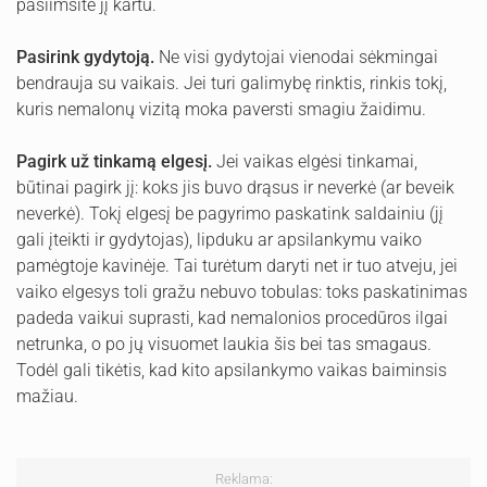
pasiimsite jį kartu.
Pasirink gydytoją.
Ne visi gydytojai vienodai sėkmingai
bendrauja su vaikais. Jei turi galimybę rinktis, rinkis tokį,
kuris nemalonų vizitą moka paversti smagiu žaidimu.
Pagirk už tinkamą elgesį.
Jei vaikas elgėsi tinkamai,
būtinai pagirk jį: koks jis buvo drąsus ir neverkė (ar beveik
neverkė). Tokį elgesį be pagyrimo paskatink saldainiu (jį
gali įteikti ir gydytojas), lipduku ar apsilankymu vaiko
pamėgtoje kavinėje. Tai turėtum daryti net ir tuo atveju, jei
vaiko elgesys toli gražu nebuvo tobulas: toks paskatinimas
padeda vaikui suprasti, kad nemalonios procedūros ilgai
netrunka, o po jų visuomet laukia šis bei tas smagaus.
Todėl gali tikėtis, kad kito apsilankymo vaikas baiminsis
mažiau.
Reklama: