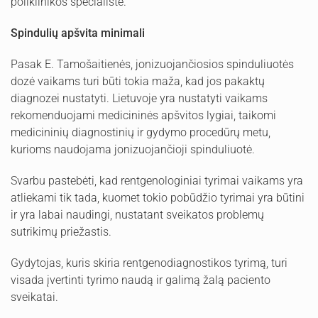
poliklinikos specialistė.
Spindulių apšvita minimali
Pasak E. Tamošaitienės, jonizuojančiosios spinduliuotės
dozė vaikams turi būti tokia maža, kad jos pakaktų
diagnozei nustatyti. Lietuvoje yra nustatyti vaikams
rekomenduojami medicininės apšvitos lygiai, taikomi
medicininių diagnostinių ir gydymo procedūrų metu,
kurioms naudojama jonizuojančioji spinduliuotė.
Svarbu pastebėti, kad rentgenologiniai tyrimai vaikams yra
atliekami tik tada, kuomet tokio pobūdžio tyrimai yra būtini
ir yra labai naudingi, nustatant sveikatos problemų
sutrikimų priežastis.
Gydytojas, kuris skiria rentgenodiagnostikos tyrimą, turi
visada įvertinti tyrimo naudą ir galimą žalą paciento
sveikatai.