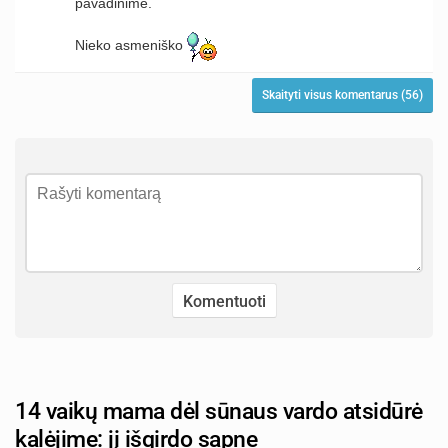
pavadinime.
Nieko asmeniško
Skaityti visus komentarus (56)
14 vaikų mama dėl sūnaus vardo atsidūrė
kalėjime: jį išgirdo sapne