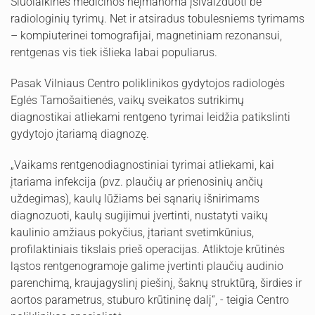
Šiuolaikinės medicinos neįmanoma įsivaizduoti be
radiologinių tyrimų. Net ir atsiradus tobulesniems tyrimams
– kompiuterinei tomografijai, magnetiniam rezonansui,
rentgenas vis tiek išlieka labai populiarus.
Pasak Vilniaus Centro poliklinikos gydytojos radiologės
Eglės Tamošaitienės, vaikų sveikatos sutrikimų
diagnostikai atliekami rentgeno tyrimai leidžia patikslinti
gydytojo įtariamą diagnozę.
„Vaikams rentgenodiagnostiniai tyrimai atliekami, kai
įtariama infekcija (pvz. plaučių ar prienosinių ančių
uždegimas), kaulų lūžiams bei sąnarių išnirimams
diagnozuoti, kaulų sugijimui įvertinti, nustatyti vaikų
kaulinio amžiaus pokyčius, įtariant svetimkūnius,
profilaktiniais tikslais prieš operacijas. Atliktoje krūtinės
ląstos rentgenogramoje galime įvertinti plaučių audinio
parenchimą, kraujagyslinį piešinį, šaknų struktūrą, širdies ir
aortos parametrus, stuburo krūtininę dalį“, - teigia Centro