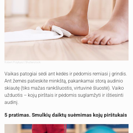
Robert Przybysz | Shutterstock
Vaikas patogiai sėdi ant kėdės ir pėdomis remiasi į grindis.
Ant žemės patieskite minkštą, pakankamai storą audinio
skiautę (tiks mažas rankšluostis, virtuvinė šluostė). Vaiko
užduotis – kojų pirštais ir pėdomis suglamžyti ir ištiesinti
audinį.
5 pratimas. Smulkių daiktų suėmimas kojų pirštukais