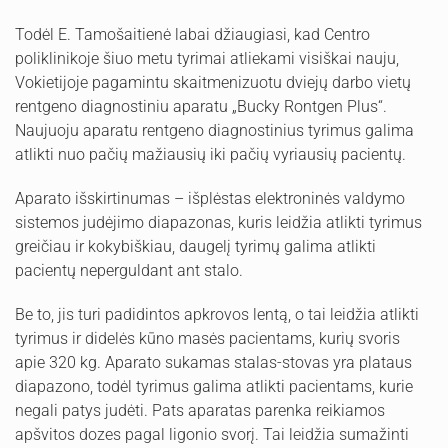
Todėl E. Tamošaitienė labai džiaugiasi, kad Centro
poliklinikoje šiuo metu tyrimai atliekami visiškai nauju,
Vokietijoje pagamintu skaitmenizuotu dviejų darbo vietų
rentgeno diagnostiniu aparatu „Bucky Rontgen Plus“.
Naujuoju aparatu rentgeno diagnostinius tyrimus galima
atlikti nuo pačių mažiausių iki pačių vyriausių pacientų.
Aparato išskirtinumas – išplėstas elektroninės valdymo
sistemos judėjimo diapazonas, kuris leidžia atlikti tyrimus
greičiau ir kokybiškiau, daugelį tyrimų galima atlikti
pacientų neperguldant ant stalo.
Be to, jis turi padidintos apkrovos lentą, o tai leidžia atlikti
tyrimus ir didelės kūno masės pacientams, kurių svoris
apie 320 kg. Aparato sukamas stalas-stovas yra plataus
diapazono, todėl tyrimus galima atlikti pacientams, kurie
negali patys judėti. Pats aparatas parenka reikiamos
apšvitos dozes pagal ligonio svorį. Tai leidžia sumažinti