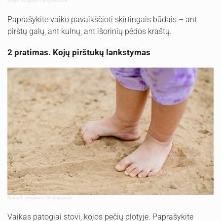
Robert Przybysz | Shutterstock
Paprašykite vaiko pavaikščioti skirtingais būdais – ant
pirštų galų, ant kulnų, ant išorinių pėdos kraštų.
2 pratimas. Kojų pirštukų lankstymas
Natee K Jindakum | Shutterstock
Vaikas patogiai stovi, kojos pečių plotyje. Paprašykite