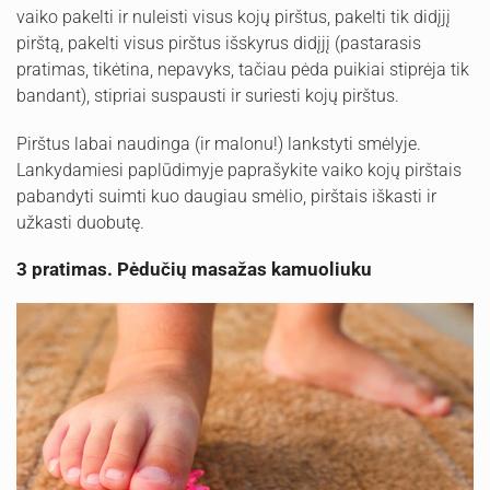
vaiko pakelti ir nuleisti visus kojų pirštus, pakelti tik didįjį
pirštą, pakelti visus pirštus išskyrus didįjį (pastarasis
pratimas, tikėtina, nepavyks, tačiau pėda puikiai stiprėja tik
bandant), stipriai suspausti ir suriesti kojų pirštus.
Pirštus labai naudinga (ir malonu!) lankstyti smėlyje.
Lankydamiesi paplūdimyje paprašykite vaiko kojų pirštais
pabandyti suimti kuo daugiau smėlio, pirštais iškasti ir
užkasti duobutę.
3 pratimas. Pėdučių masažas kamuoliuku