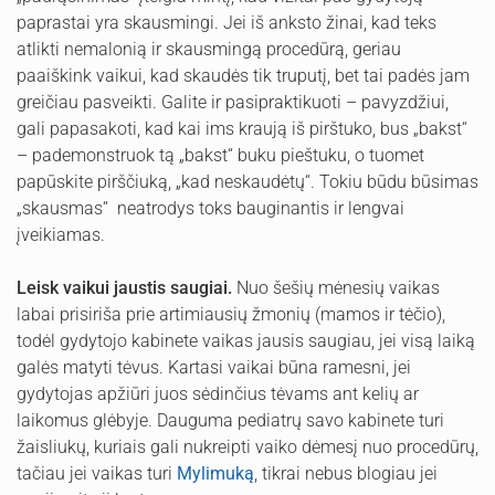
paprastai yra skausmingi. Jei iš anksto žinai, kad teks
atlikti nemalonią ir skausmingą procedūrą, geriau
paaiškink vaikui, kad skaudės tik truputį, bet tai padės jam
greičiau pasveikti. Galite ir pasipraktikuoti – pavyzdžiui,
gali papasakoti, kad kai ims kraują iš pirštuko, bus „bakst“
– pademonstruok tą „bakst“ buku pieštuku, o tuomet
papūskite pirščiuką, „kad neskaudėtų“. Tokiu būdu būsimas
„skausmas“ neatrodys toks bauginantis ir lengvai
įveikiamas.
Leisk vaikui jaustis saugiai.
Nuo šešių mėnesių vaikas
labai prisiriša prie artimiausių žmonių (mamos ir tėčio),
todėl gydytojo kabinete vaikas jausis saugiau, jei visą laiką
galės matyti tėvus. Kartasi vaikai būna ramesni, jei
gydytojas apžiūri juos sėdinčius tėvams ant kelių ar
laikomus glėbyje. Dauguma pediatrų savo kabinete turi
žaisliukų, kuriais gali nukreipti vaiko dėmesį nuo procedūrų,
tačiau jei vaikas turi
Mylimuką
, tikrai nebus blogiau jei