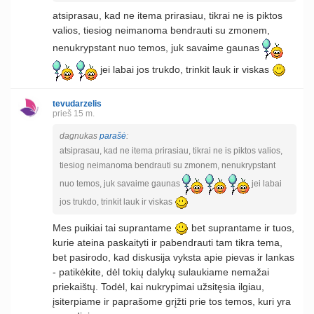
atsiprasau, kad ne itema prirasiau, tikrai ne is piktos
valios, tiesiog neimanoma bendrauti su zmonem,
nenukrypstant nuo temos, juk savaime gaunas
jei labai jos trukdo, trinkit lauk ir viskas
tevudarzelis
prieš 15 m.
dagnukas
parašė
:
atsiprasau, kad ne itema prirasiau, tikrai ne is piktos valios,
tiesiog neimanoma bendrauti su zmonem, nenukrypstant
nuo temos, juk savaime gaunas
jei labai
jos trukdo, trinkit lauk ir viskas
Mes puikiai tai suprantame
bet suprantame ir tuos,
kurie ateina paskaityti ir pabendrauti tam tikra tema,
bet pasirodo, kad diskusija vyksta apie pievas ir lankas
- patikėkite, dėl tokių dalykų sulaukiame nemažai
priekaištų. Todėl, kai nukrypimai užsitęsia ilgiau,
įsiterpiame ir paprašome grįžti prie tos temos, kuri yra