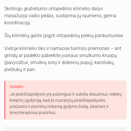
Skirtingo grublėtumo ortopedinio kilimėlio dalys
masažuoja vaiko pėdas, sustiprina jų raumenis, gerina
koordinaciją.
Šių kilimėlių galite įsigyti ortopedinių prekių parduotuvėse.
Vietoje kilimėlio tiks ir namuose turimos priemonės – ant
grindų ar padėklo paberkite įvairaus smulkumo kruopų
(pavyzdžiui, smulkių sorų ir didesnių pupų), karoliukų,
pieštukų ir pan.
SVARBU
Jei plokščiapėdystė yra pažengusi ir sukelia skausmus, reikėtų
kreiptis į gydytoją, kad jis nustatytų plokščiapėdystės
priežastis ir parinktų tinkamą gydymo būdą, įskaitant ir
kineziterapinius pratimus.