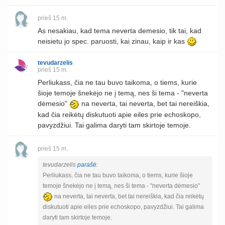
prieš 15 m.
As nesakiau, kad tema neverta demesio, tik tai, kad
neisietu jo spec. paruosti, kai zinau, kaip ir kas
tevudarzelis
prieš 15 m.
Perliukass, čia ne tau buvo taikoma, o tiems, kurie
šioje temoje šnekėjo ne į temą, nes ši tema - "neverta
dėmesio"
na neverta, tai neverta, bet tai nereiškia,
kad čia reikėtų diskutuoti apie eiles prie echoskopo,
pavyzdžiui. Tai galima daryti tam skirtoje temoje.
prieš 15 m.
tevudarzelis
parašė
:
Perliukass, čia ne tau buvo taikoma, o tiems, kurie šioje
temoje šnekėjo ne į temą, nes ši tema - "neverta dėmesio"
na neverta, tai neverta, bet tai nereiškia, kad čia reikėtų
diskutuoti apie eiles prie echoskopo, pavyzdžiui. Tai galima
daryti tam skirtoje temoje.