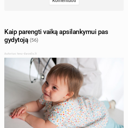
Kaip parengti vaiką apsilankymui pas
gydytoją
(56)
Autorius: tevu-darzelis.lt