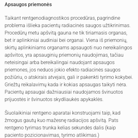
Apsaugos priemonės
Taikant rentgenodiagnostikos procedūras, pagrindine
problema išlieka pacientų radiacinės saugos užtikrinimas.
Procedūrų metu apšvitą gauna ne tik tiriamasis organas,
bet ir aplinkiniai audiniai bei organai. Viena iš priemonių,
skirtų aplinkiniams organams apsaugoti nuo nereikalingos
apšvitos, yra apsauginių priemonių naudojimas, tačiau
neteisingai arba bereikalingai naudojant apsaugos
priemones, jos neduos jokio efekto radiacinės saugos
požiūriu, o atskirais atvejais, gali ir pakenkti tyrimo kokybei.
Griežtų reikalavimų kada ir kokias apsaugas taikyti nėra.
Pacientų apsaugai dažniausiai naudojamos švinuotos
prijuostės ir švinuotos skydliaukės apykaklės.
Šiuolaikiniai rentgeno aparatai konstruojami taip, kad
žmogus gautų kuo mažesnę radiacijos apšvitą. Pats
rentgeno tyrimas trunka kelias sekundės dalis (kaip
paciento pozicionavimas, tyrimo atlikimas.)