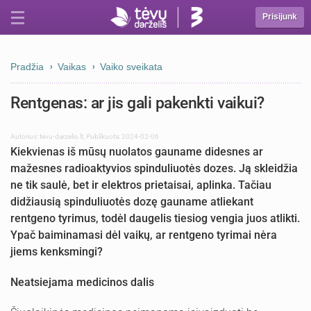
Prisijunk
Pradžia
Vaikas
Vaiko sveikata
Rentgenas: ar jis gali pakenkti vaikui?
Autorius:
tevu-darzelis.lt
,
Publikuota: 2024-02-06
Kiekvienas iš mūsų nuolatos gauname didesnes ar
mažesnes radioaktyvios spinduliuotės dozes. Ją skleidžia
ne tik saulė, bet ir elektros prietaisai, aplinka. Tačiau
didžiausią spinduliuotės dozę gauname atliekant
rentgeno tyrimus, todėl daugelis tiesiog vengia juos atlikti.
Ypač baiminamasi dėl vaikų, ar rentgeno tyrimai nėra
jiems kenksmingi?
Neatsiejama medicinos dalis