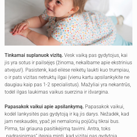
Tinkamai suplanuok vizitą.
Vesk vaiką pas gydytojus, kai
jis yra sotus ir pailsėjęs (žinoma, nekalbame apie ekstrinius
atvejus!). Pasistenk, kad eilėse reikėtų laukti kuo trumpiau,
o ir pats vizitas netruktų ilgai (vienu kartu apsilankykite ne
daugiau kaip pas 1-2 specialistus). Mažyliai yra nekantrūs,
todėl ilgas laukimas vaikus suerzina ir išvargina.
Papasakok vaikui apie apsilankymą.
Papasakok vaikui,
kodėl lankysitės pas gydytoją ir ką jis darys. Nežadėk, kad
jam neskaudės, ypač jei nemalonių pojūčių tikrai bus.
Pirma, tai griauna pasitikėjimą tavimi. Antra, toks
„padrąsinimas“ įteigia mintį, kad vizitai pas gydytoją