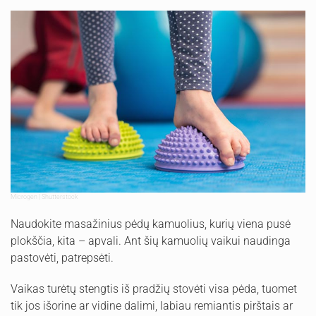
Microgen | Shutterstock
Naudokite masažinius pėdų kamuolius, kurių viena pusė
plokščia, kita – apvali. Ant šių kamuolių vaikui naudinga
pastovėti, patrepsėti.
Vaikas turėtų stengtis iš pradžių stovėti visa pėda, tuomet
tik jos išorine ar vidine dalimi, labiau remiantis pirštais ar