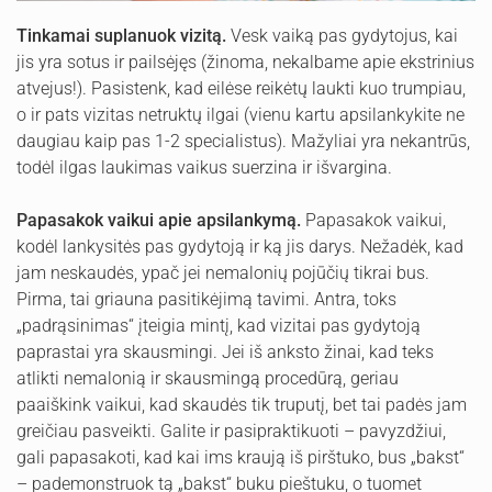
Tinkamai suplanuok vizitą.
Vesk vaiką pas gydytojus, kai
jis yra sotus ir pailsėjęs (žinoma, nekalbame apie ekstrinius
atvejus!). Pasistenk, kad eilėse reikėtų laukti kuo trumpiau,
o ir pats vizitas netruktų ilgai (vienu kartu apsilankykite ne
daugiau kaip pas 1-2 specialistus). Mažyliai yra nekantrūs,
todėl ilgas laukimas vaikus suerzina ir išvargina.
Papasakok vaikui apie apsilankymą.
Papasakok vaikui,
kodėl lankysitės pas gydytoją ir ką jis darys. Nežadėk, kad
jam neskaudės, ypač jei nemalonių pojūčių tikrai bus.
Pirma, tai griauna pasitikėjimą tavimi. Antra, toks
„padrąsinimas“ įteigia mintį, kad vizitai pas gydytoją
paprastai yra skausmingi. Jei iš anksto žinai, kad teks
atlikti nemalonią ir skausmingą procedūrą, geriau
paaiškink vaikui, kad skaudės tik truputį, bet tai padės jam
greičiau pasveikti. Galite ir pasipraktikuoti – pavyzdžiui,
gali papasakoti, kad kai ims kraują iš pirštuko, bus „bakst“
– pademonstruok tą „bakst“ buku pieštuku, o tuomet