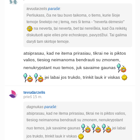
tevudarzelis
parašė
:
Perliukass, čia ne tau buvo taikoma, o tiems, kurie šioje
temoje šnekėjo ne į temą, nes ši tema - "neverta dėmesio"
na neverta, tai neverta, bet tai nereiškia, kad čia reikėtų
diskutuoti apie eiles prie echoskopo, pavyzdžiui. Tai galima
daryti tam skirtoje temoje.
atsiprasau, kad ne itema prirasiau, tikrai ne is piktos
valios, tiesiog neimanoma bendrauti su zmonem,
nenukrypstant nuo temos, juk savaime gaunas
jei labai jos trukdo, trinkit lauk ir viskas
tevudarzelis
prieš 15 m.
dagnukas
parašė
:
atsiprasau, kad ne itema prirasiau, tikrai ne is piktos valios,
tiesiog neimanoma bendrauti su zmonem, nenukrypstant
nuo temos, juk savaime gaunas
jei labai
jos trukdo, trinkit lauk ir viskas