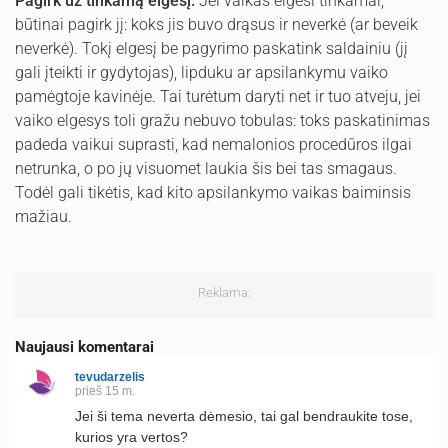
Pagirk už tinkamą elgesį.
Jei vaikas elgėsi tinkamai,
būtinai pagirk jį: koks jis buvo drąsus ir neverkė (ar beveik
neverkė). Tokį elgesį be pagyrimo paskatink saldainiu (jį
gali įteikti ir gydytojas), lipduku ar apsilankymu vaiko
pamėgtoje kavinėje. Tai turėtum daryti net ir tuo atveju, jei
vaiko elgesys toli gražu nebuvo tobulas: toks paskatinimas
padeda vaikui suprasti, kad nemalonios procedūros ilgai
netrunka, o po jų visuomet laukia šis bei tas smagaus.
Todėl gali tikėtis, kad kito apsilankymo vaikas baiminsis
mažiau.
Reklama:
Naujausi komentarai
tevudarzelis
prieš 15 m.
Jei ši tema neverta dėmesio, tai gal bendraukite tose,
kurios yra vertos?