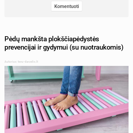
Pėdų mankšta plokščiapėdystės
prevencijai ir gydymui (su nuotraukomis)
Autorius: tevu-darzelis.lt