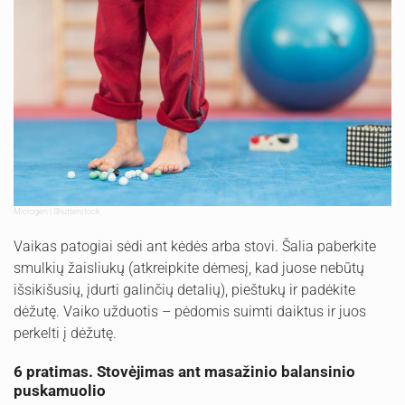
Microgen | Shutterstock
Vaikas patogiai sėdi ant kėdės arba stovi. Šalia paberkite
smulkių žaisliukų (atkreipkite dėmesį, kad juose nebūtų
išsikišusių, įdurti galinčių detalių), pieštukų ir padėkite
dėžutę. Vaiko užduotis – pėdomis suimti daiktus ir juos
perkelti į dėžutę.
6 pratimas. Stovėjimas ant masažinio balansinio
puskamuolio