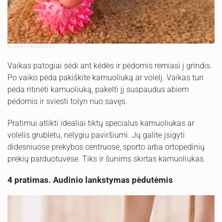
Victoria 1 | Shutterstock
Vaikas patogiai sėdi ant kėdės ir pėdomis remiasi į grindis.
Po vaiko pėda pakiškite kamuoliuką ar volelį. Vaikas turi
pėda ritinėti kamuoliuką, pakelti jį suspaudus abiem
pėdomis ir sviesti tolyn nuo savęs.
Pratimui atlikti idealiai tiktų specialus kamuoliukas ar
volelis grublėtu, nelygiu paviršiumi. Jų galite įsigyti
didesniuose prekybos centruose, sporto arba ortopedinių
prekių parduotuvėse. Tiks ir šunims skirtas kamuoliukas.
4 pratimas. Audinio lankstymas pėdutėmis