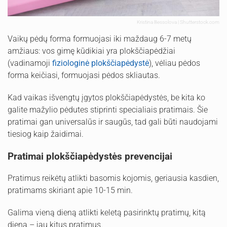
Kristina Bessolova | Shutterstock.com
Vaikų pėdų forma formuojasi iki maždaug 6-7 metų
amžiaus: vos gimę kūdikiai yra plokščiapėdžiai
(vadinamoji
fiziologinė plokščiapėdystė
), vėliau pėdos
forma keičiasi, formuojasi pėdos skliautas.
Kad vaikas išvengtų įgytos plokščiapėdystės, be kita ko
galite mažylio pėdutes stiprinti specialiais pratimais. Šie
pratimai gan universalūs ir saugūs, tad gali būti naudojami
tiesiog kaip žaidimai.
Pratimai plokščiapėdystės prevencijai
Pratimus reikėtų atlikti basomis kojomis, geriausia kasdien,
pratimams skiriant apie 10-15 min.
Galima vieną dieną atlikti keletą pasirinktų pratimų, kitą
dieną – jau kitus pratimus.