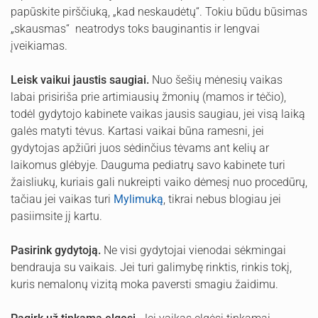
papūskite pirščiuką, „kad neskaudėtų“. Tokiu būdu būsimas
„skausmas“ neatrodys toks bauginantis ir lengvai
įveikiamas.
Leisk vaikui jaustis saugiai.
Nuo šešių mėnesių vaikas
labai prisiriša prie artimiausių žmonių (mamos ir tėčio),
todėl gydytojo kabinete vaikas jausis saugiau, jei visą laiką
galės matyti tėvus. Kartasi vaikai būna ramesni, jei
gydytojas apžiūri juos sėdinčius tėvams ant kelių ar
laikomus glėbyje. Dauguma pediatrų savo kabinete turi
žaisliukų, kuriais gali nukreipti vaiko dėmesį nuo procedūrų,
tačiau jei vaikas turi
Mylimuką
, tikrai nebus blogiau jei
pasiimsite jį kartu.
Pasirink gydytoją.
Ne visi gydytojai vienodai sėkmingai
bendrauja su vaikais. Jei turi galimybę rinktis, rinkis tokį,
kuris nemalonų vizitą moka paversti smagiu žaidimu.