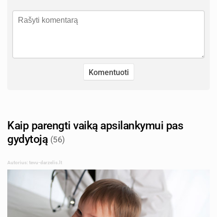
Kaip parengti vaiką apsilankymui pas
gydytoją
(56)
Autorius: tevu-darzelis.lt