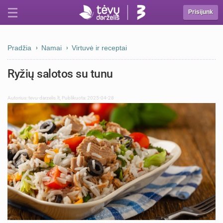
Prisijunk
Pradžia
Namai
Virtuvė ir receptai
Ryžių salotos su tunu
Autorius:
tevu-darzelis.lt
,
Publikuota: 2025-04-28