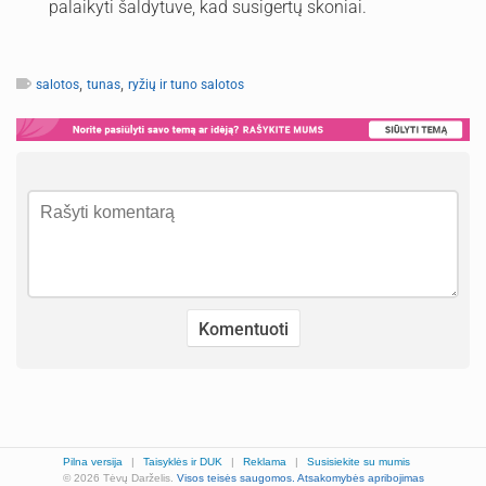
palaikyti šaldytuve, kad susigertų skoniai.
,
,
salotos
tunas
ryžių ir tuno salotos
Pilna versija
|
Taisyklės ir DUK
|
Reklama
|
Susisiekite su mumis
© 2026 Tėvų Darželis.
Visos teisės saugomos.
Atsakomybės apribojimas