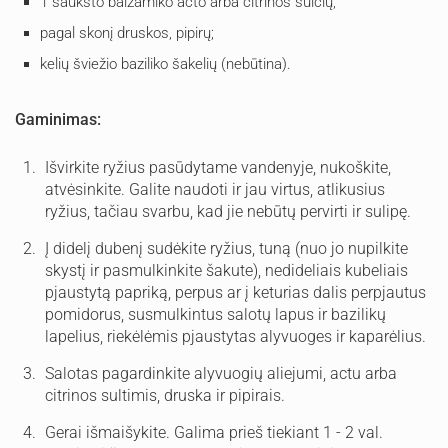
1 šaukšto balzamiko acto arba citrinos sulčių;
pagal skonį druskos, pipirų;
kelių šviežio baziliko šakelių (nebūtina).
Gaminimas:
Išvirkite ryžius pasūdytame vandenyje, nukoškite,
atvėsinkite. Galite naudoti ir jau virtus, atlikusius
ryžius, tačiau svarbu, kad jie nebūtų pervirti ir sulipę.
Į didelį dubenį sudėkite ryžius, tuną (nuo jo nupilkite
skystį ir pasmulkinkite šakute), nedideliais kubeliais
pjaustytą papriką, perpus ar į keturias dalis perpjautus
pomidorus, susmulkintus salotų lapus ir bazilikų
lapelius, riekėlėmis pjaustytas alyvuoges ir kaparėlius.
Salotas pagardinkite alyvuogių aliejumi, actu arba
citrinos sultimis, druska ir pipirais.
Gerai išmaišykite. Galima prieš tiekiant 1 - 2 val.