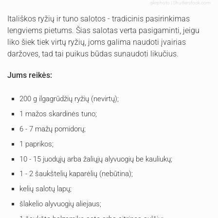
gkrphoto | Shutterstock.com
Itališkos ryžių ir tuno salotos - tradicinis pasirinkimas
lengviems pietums. Šias salotas verta pasigaminti, jeigu
liko šiek tiek virtų ryžių, joms galima naudoti įvairias
daržoves, tad tai puikus būdas sunaudoti likučius.
Jums reikės:
200 g ilgagrūdžių ryžių (nevirtų);
1 mažos skardinės tuno;
6 - 7 mažų pomidorų;
1 paprikos;
10 - 15 juodųjų arba žaliųjų alyvuogių be kauliukų;
1 - 2 šaukštelių kaparėlių (nebūtina);
kelių salotų lapų;
šlakelio alyvuogių aliejaus;