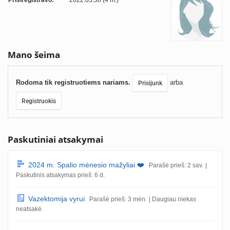
Prisiregistravo:
2022.03.30 (4 m.)
Mano šeima
Rodoma tik registruotiems nariams.
arba
Prisijunk
Registruokis
Paskutiniai atsakymai
2024 m. Spalio mėnesio mažyliai ❤️
Parašė prieš: 2 sav.
|
Paskutinis atsakymas prieš: 6 d.
Vazektomija vyrui
Parašė prieš: 3 mėn.
| Daugiau niekas
neatsakė.