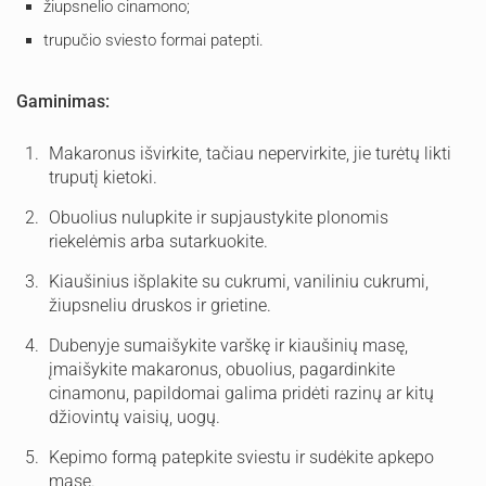
žiupsnelio cinamono;
trupučio sviesto formai patepti.
Gaminimas:
Makaronus išvirkite, tačiau nepervirkite, jie turėtų likti
truputį kietoki.
Obuolius nulupkite ir supjaustykite plonomis
riekelėmis arba sutarkuokite.
Kiaušinius išplakite su cukrumi, vaniliniu cukrumi,
žiupsneliu druskos ir grietine.
Dubenyje sumaišykite varškę ir kiaušinių masę,
įmaišykite makaronus, obuolius, pagardinkite
cinamonu, papildomai galima pridėti razinų ar kitų
džiovintų vaisių, uogų.
Kepimo formą patepkite sviestu ir sudėkite apkepo
masę.