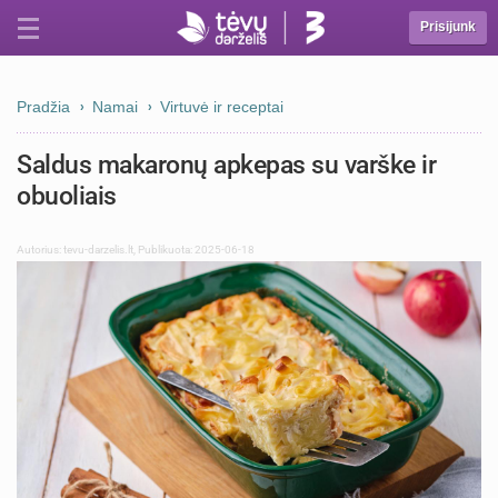
Prisijunk
Pradžia
Namai
Virtuvė ir receptai
Saldus makaronų apkepas su varške ir
obuoliais
Autorius:
tevu-darzelis.lt
,
Publikuota: 2025-06-18