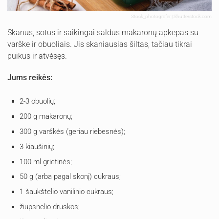
Stock_photografer | Shutterstock.com
Skanus, sotus ir saikingai saldus makaronų apkepas su
varške ir obuoliais. Jis skaniausias šiltas, tačiau tikrai
puikus ir atvėsęs.
Jums reikės:
2-3 obuolių;
200 g makaronų;
300 g varškės (geriau riebesnės);
3 kiaušinių;
100 ml grietinės;
50 g (arba pagal skonį) cukraus;
1 šaukštelio vanilinio cukraus;
žiupsnelio druskos;