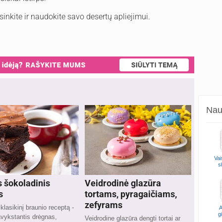
ėsinkite ir naudokite savo desertų apliejimui.
Naud
Vai
s
s šokoladinis
Veidrodinė glazūra
s
tortams, pyragaičiams,
zefyrams
klasikinį braunio receptą -
A
g
vykstantis drėgnas,
Veidrodine glazūra dengti tortai ar