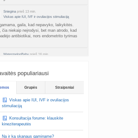
Sniegina
prieš 13 min.
Viskas apie IUI, IVF ir ovuliacijos stimuliaciją
mama, gaila, kad nepavyko, laikykitės.
, čia niekaip neįrodysi, bet man atrodo, kad
adėjo antibiotikai, nors endometrito tyrimas
WatermelonBaby
prieš 16 min.
Viskas apie IUI, IVF ir ovuliacijos stimuliaciją
gi labai letai ryskejo
viskas gerai cia pas
vaitės populiariausi
emos
Grupės
Straipsniai
Viskas apie IUI, IVF ir ovuliacijos
stimuliaciją
Konsultacija forume: klauskite
kineziterapeutės
Na ir ką skanaus gaminame?