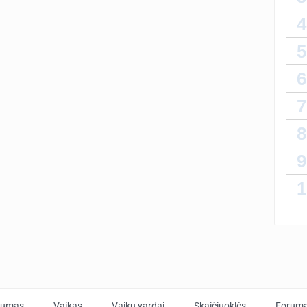
4
5
6
7
8
9
1
tumas
Vaikas
Vaikų vardai
Skaičiuoklės
Forum