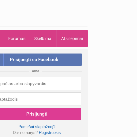
Forumas
Skelbimai
Atsiliepimai
Prisijungti su Facebook
arba
Prisijungti
Pamiršai slaptažodį?
Dar ne narys?
Registruokis