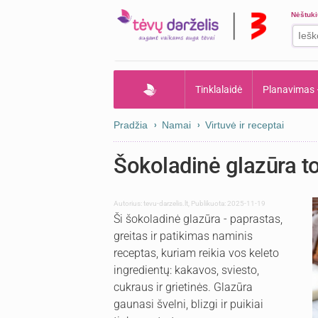
Nėštuk
Tinklalaidė
Planavimas
Pradžia
Namai
Virtuvė ir receptai
Šokoladinė glazūra t
Autorius:
tevu-darzelis.lt
,
Publikuota: 2025-11-19
Ši šokoladinė glazūra - paprastas,
greitas ir patikimas naminis
receptas, kuriam reikia vos keleto
ingredientų: kakavos, sviesto,
cukraus ir grietinės. Glazūra
gaunasi švelni, blizgi ir puikiai