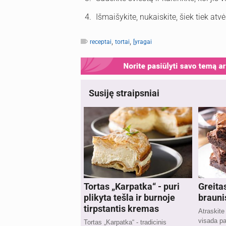
Išmaišykite, nukaiskite, šiek tiek atv
,
,
receptai
tortai
[yragai
Susiję straipsniai
Tortas „Karpatka“ - puri
Greita
plikyta tešla ir burnoje
brauni
tirpstantis kremas
Atraskite 
visada pa
Tortas „Karpatka“ - tradicinis