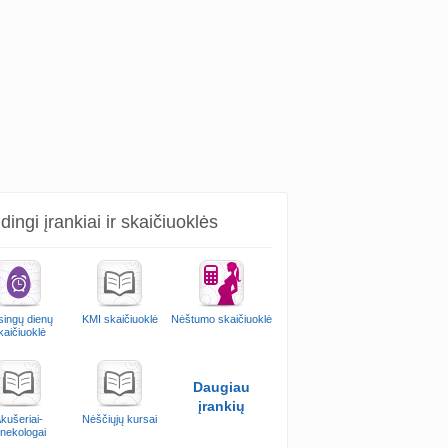
ingi įrankiai ir skaičiuoklės
singų dienų
KMI skaičiuoklė
Nėštumo skaičiuoklė
kaičiuoklė
Daugiau
įrankių
kušeriai-
Nėščiųjų kursai
inekologai