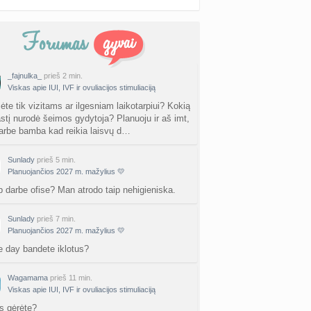
_fajnulka_
prieš 2 min.
Viskas apie IUI, IVF ir ovuliacijos stimuliaciją
ėte tik vizitams ar ilgesniam laikotarpiui? Kokią
astį nurodė šeimos gydytoja? Planuoju ir aš imt,
arbe bamba kad reikia laisvų d…
Sunlady
prieš 5 min.
Planuojančios 2027 m. mažylius 💛
p darbe ofise? Man atrodo taip nehigieniska.
Sunlady
prieš 7 min.
Planuojančios 2027 m. mažylius 💛
e day bandete iklotus?
Wagamama
prieš 11 min.
Viskas apie IUI, IVF ir ovuliacijos stimuliaciją
s gėrėte?