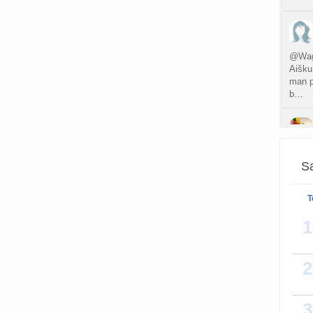
@Waga
Aišku
man p
b…
Man ir
Sa
jus
T
1
2
3