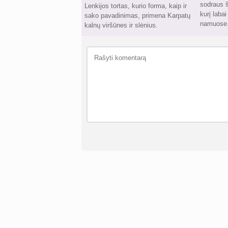
sodraus š
Lenkijos tortas, kurio forma, kaip ir
kurį laba
sako pavadinimas, primena Karpatų
namuose
kalnų viršūnes ir slėnius.