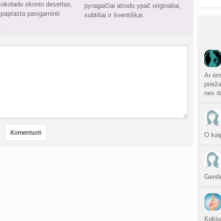
okolado skonio desertas,
pyragaičiai atrodo ypač originaliai,
i paprasta pasigaminti
subtiliai ir šventiškai.
.
Ar ėm
priež
nes d
O kai
Gentl
Kokiu