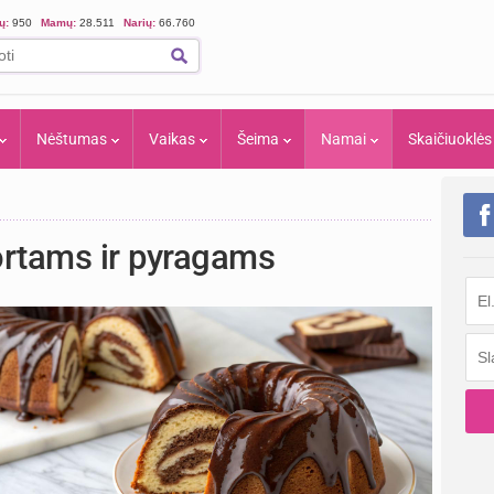
ių:
950
Mamų:
28.511
Narių:
66.760
Nėštumas
Vaikas
Šeima
Namai
Skaičiuoklės
ortams ir pyragams