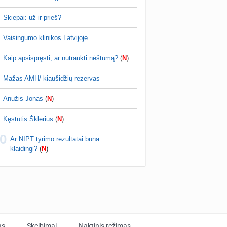
Skiepai: už ir prieš?
Vaisingumo klinikos Latvijoje
Kaip apsispręsti, ar nutraukti nėštumą?
(
N
)
Mažas AMH/ kiaušidžių rezervas
Anužis Jonas
(
N
)
Kęstutis Šklėrius
(
N
)
0
Ar NIPT tyrimo rezultatai būna
klaidingi?
(
N
)
as
Skelbimai
Naktinis režimas