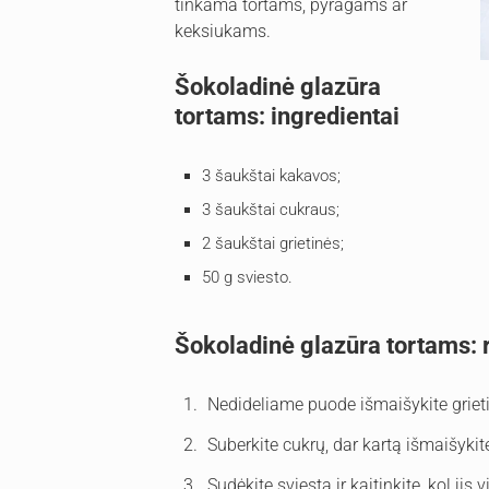
tinkama tortams, pyragams ar
keksiukams.
Šokoladinė glazūra
tortams: ingredientai
3 šaukštai kakavos;
3 šaukštai cukraus;
2 šaukštai grietinės;
50 g sviesto.
Šokoladinė glazūra tortams: 
Nedideliame puode išmaišykite grieti
Suberkite cukrų, dar kartą išmaišykite
Sudėkite sviestą ir kaitinkite, kol jis v