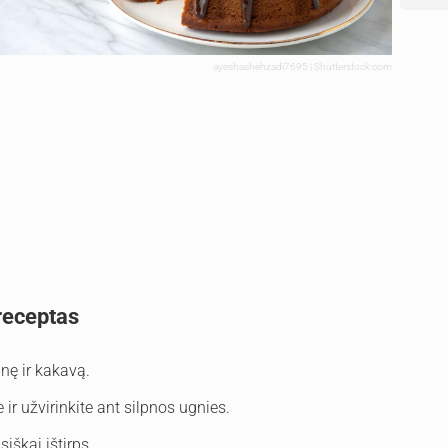
ayeshashehzadi7695 | Shutterstock.com
receptas
nę ir kakavą.
 ir užvirinkite ant silpnos ugnies.
isiškai ištirps.