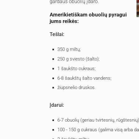
gardaus obuolių įdaro.
Amerikietiškam obuolių pyragui
jums reikės:
Tešlai:
350 g miltų;
250 g sviesto (šalto);
1 šaukšto cukraus;
6-8 šaukštų šalto vandens;
žiupsnelio druskos.
Įdarui:
6-7 obuolių (geriau tvirtesnių, rūgštesnių)
100 - 150 g cukraus (galima visą arba dal