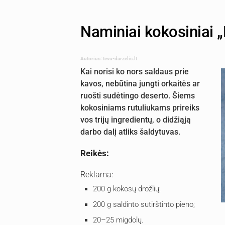
Naminiai kokosiniai „R
Autorius: tevu-darzelis.lt
Kai norisi ko nors saldaus prie
kavos, nebūtina jungti orkaitės ar
ruošti sudėtingo deserto. Šiems
kokosiniams rutuliukams prireiks
vos trijų ingredientų, o didžiąją
darbo dalį atliks šaldytuvas.
Reikės:
Reklama:
200 g kokosų drožlių;
200 g saldinto sutirštinto pieno;
20–25 migdolų.