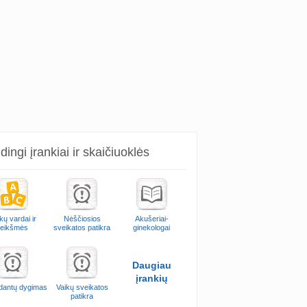
ingi įrankiai ir skaičiuoklės
kų vardai ir
Nėščiosios
Akušeriai-
reikšmės
sveikatos patikra
ginekologai
Daugiau
įrankių
 dantų dygimas
Vaikų sveikatos
patikra