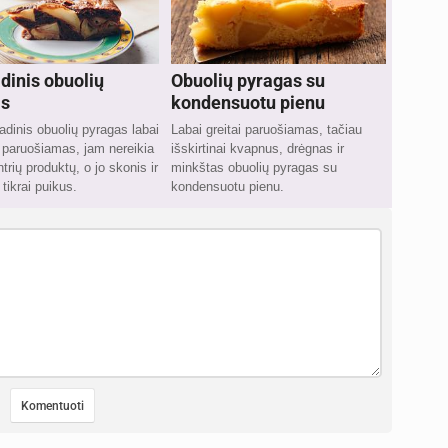
dinis obuolių
Obuolių pyragas su
as
kondensuotu pienu
adinis obuolių pyragas labai
Labai greitai paruošiamas, tačiau
 paruošiamas, jam nereikia
išskirtinai kvapnus, drėgnas ir
trių produktų, o jo skonis ir
minkštas obuolių pyragas su
tikrai puikus.
kondensuotu pienu.