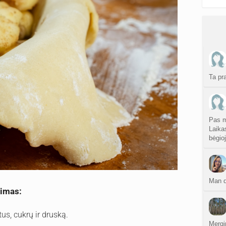
Ta pr
Pas m
Laika
bėgio
Man d
šimas:
tus, cukrų ir druską.
Mergi