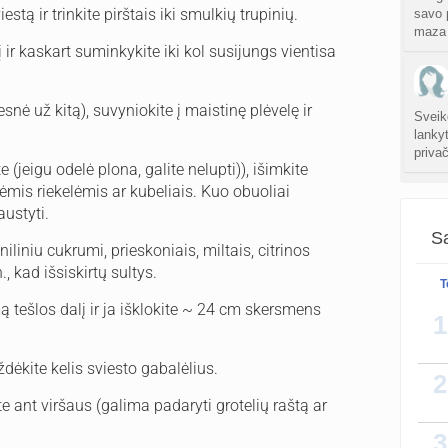
estą ir trinkite pirštais iki smulkių trupinių.
savo p
maza 
 ir kaskart suminkykite iki kol susijungs vientisa
esnė už kitą), suvyniokite į maistinę plėvelę ir
Sveik
lanky
privač
e (jeigu odelė plona, galite nelupti)), išimkite
lėmis riekelėmis ar kubeliais. Kuo obuoliai
austyti.
Sa
Labas
liniu cukrumi, prieskoniais, miltais, citrinos
testa
, kad išsiskirtų sultys.
krauj
T
mą tešlos dalį ir ja išklokite ~ 24 cm skersmens
1
ždėkite kelis sviesto gabalėlius.
2
ite ant viršaus (galima padaryti grotelių raštą ar
3