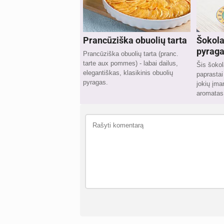
Prancūziška obuolių tarta
Šokola
pyrag
Prancūziška obuolių tarta (pranc.
tarte aux pommes) - labai dailus,
Šis šokol
elegantiškas, klasikinis obuolių
paprastai
pyragas.
jokių įman
aromatas 