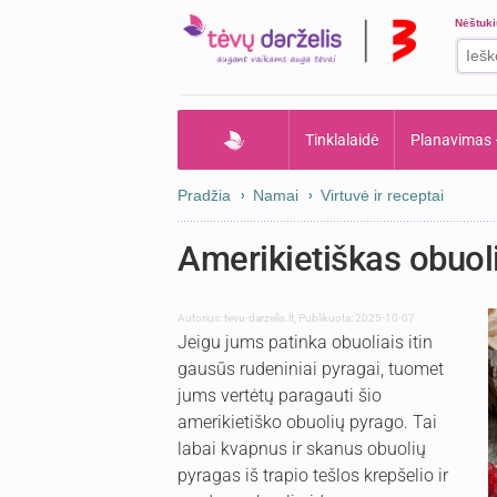
Nėštuk
Tinklalaidė
Planavimas
Pradžia
Namai
Virtuvė ir receptai
Amerikietiškas obuol
Autorius:
tevu-darzelis.lt
,
Publikuota: 2025-10-07
Jeigu jums patinka obuoliais itin
gausūs rudeniniai pyragai, tuomet
jums vertėtų paragauti šio
amerikietiško obuolių pyrago. Tai
labai kvapnus ir skanus obuolių
pyragas iš trapio tešlos krepšelio ir