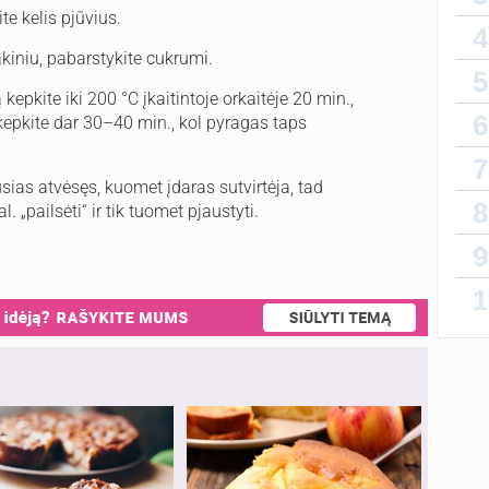
te kelis pjūvius.
4
akiniu, pabarstykite cukrumi.
5
epkite iki 200 °C įkaitintoje orkaitėje 20 min.,
6
 kepkite dar 30–40 min., kol pyragas taps
7
sias atvėsęs, kuomet įdaras sutvirtėja, tad
8
 „pailsėti“ ir tik tuomet pjaustyti.
9
1