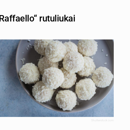
affaello“ rutuliukai
Shutterstock.com