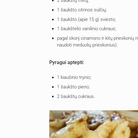
2 šaukštų miltų;
1 šaukšto citrinos sulčių;
1 šaukšto (apie 15 g) sviesto;
1 šaukštelio vanilinio cukraus;
pagal skonį cinamono ir kitų prieskonių m
naudoti meduolių prieskonius).
Pyragui aptepti:
1 kiaušinio trynio;
1 šaukšto pieno;
2 šaukštų cukraus.