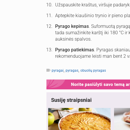
Užspauskite kraštus, viršuje padaryki
Aptepkite kiaušinio trynio ir pieno pl
Pyrago kepimas
. Suformuotą pyragą k
tada sumažinkite karštį iki 180 °C ir
auksinės spalvos.
Pyrago patiekimas
. Pyragas skaniau
rekomenduojame leisti man bent 2 val.
,
,
pyragai
pyragas
obuolių pyragas
Susiję straipsniai