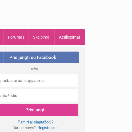
Forumas
Skelbimai
Atsiliepimai
Prisijungti su Facebook
arba
Prisijungti
Pamiršai slaptažodį?
Dar ne narys?
Registruokis