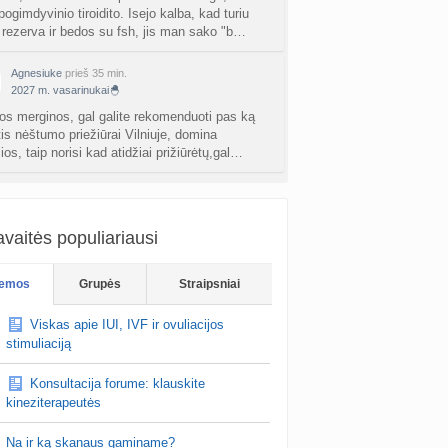
ogimdyvinio tiroidito. Isejo kalba, kad turiu
rezerva ir bedos su fsh, jis man sako "b…
Agnesiuke
prieš 35 min.
2027 m. vasarinukai🐣
os merginos, gal galite rekomenduoti pas ką
tis nėštumo priežiūrai Vilniuje, domina
ios, taip norisi kad atidžiai prižiūrėtų,gal…
Moliugelis777
prieš 36 min.
Planuojančios 2026 m. mažylius 🧸
vaitės populiariausi
, pas mane tokia situacija: pastojau, neštumo
i teigiami, dar nepasiekus 6sav pradėjau
uoti. Nu persileidau. Nuėjau pas gyd. Paziu…
emos
Grupės
Straipsniai
Viskas apie IUI, IVF ir ovuliacijos
stimuliaciją
Konsultacija forume: klauskite
kineziterapeutės
Na ir ką skanaus gaminame?