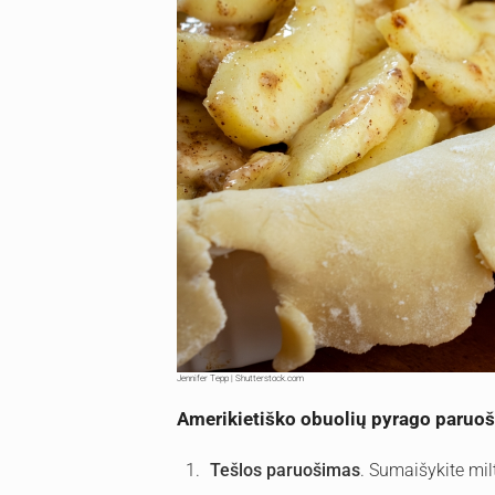
Jennifer Tepp | Shutterstock.com
Amerikietiško obuolių pyrago paruo
Tešlos paruošimas
. Sumaišykite mil