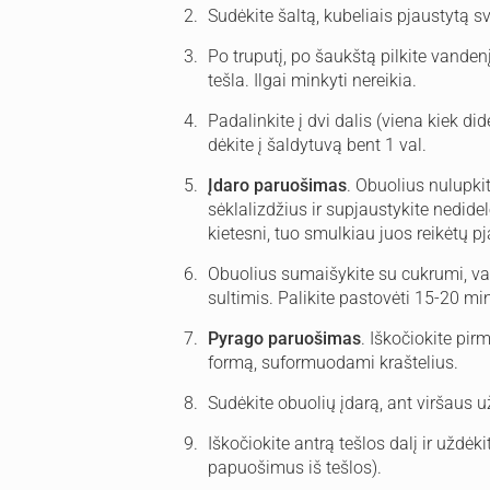
Sudėkite šaltą, kubeliais pjaustytą svi
Po truputį, po šaukštą pilkite vandenį
tešla. Ilgai minkyti nereikia.
Padalinkite į dvi dalis (viena kiek did
dėkite į šaldytuvą bent 1 val.
Įdaro paruošimas
. Obuolius nulupkit
sėklalizdžius ir supjaustykite nedide
kietesni, tuo smulkiau juos reikėtų pj
Obuolius sumaišykite su cukrumi, vani
sultimis. Palikite pastovėti 15-20 min.
Pyrago paruošimas
. Iškočiokite pir
formą, suformuodami kraštelius.
Sudėkite obuolių įdarą, ant viršaus u
Iškočiokite antrą tešlos dalį ir uždėk
papuošimus iš tešlos).