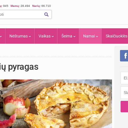
ių:
945
Mamų:
28.494
Narių:
66.710
Nėštumas
Vaikas
Šeima
Namai
Skaičiuoklės
ių pyragas