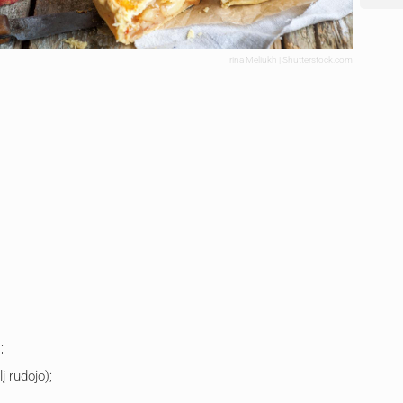
Irina Meliukh | Shutterstock.com
;
į rudojo);