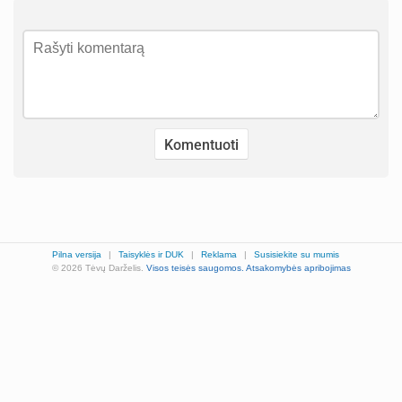
Pilna versija
|
Taisyklės ir DUK
|
Reklama
|
Susisiekite su mumis
© 2026 Tėvų Darželis.
Visos teisės saugomos.
Atsakomybės apribojimas