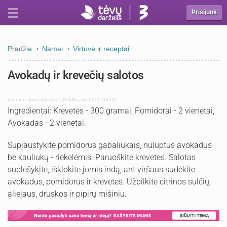
Prisijunk
Pradžia
Namai
Virtuvė ir receptai
Avokadų ir krevečių salotos
Autorius:
tevu-darzelis.lt
,
Publikuota: 0000-00-00
Ingredientai: Krevetės - 300 gramai, Pomidorai - 2 vienetai,
Avokadas - 2 vienetai.
Supjaustykite pomidorus gabaliukais, nuluptus avokadus
be kauliukų - riekelėmis. Paruoškite krevetes. Salotas
suplėšykite, išklokite jomis indą, ant viršaus sudėkite
avokadus, pomidorus ir krevetes. Užpilkite citrinos sulčių,
aliejaus, druskos ir pipirų mišiniu.