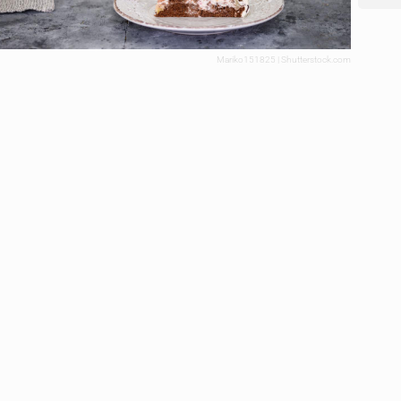
Mariko151825 | Shutterstock.com