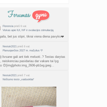
Florencia
prieš 6 val.
Viskas apie IUI, IVF ir ovuliacijos stimuliaciją
gaila, bet jus stipri, tikrai viena diena pavyks❤️
Nestuk2021
prieš 6 val.
Planuojančios 2027 m. mažylius 💛
) livsane gali ant tiek meluoti..? Testas darytas
., neiskenciau pasidariau dar vakare tai lyg
as 🙃[img]photo:img_2606-pb1eg.jpeg…
Nestuk2021
prieš 7 val.
Nėštumo testo „vaiduokliai“