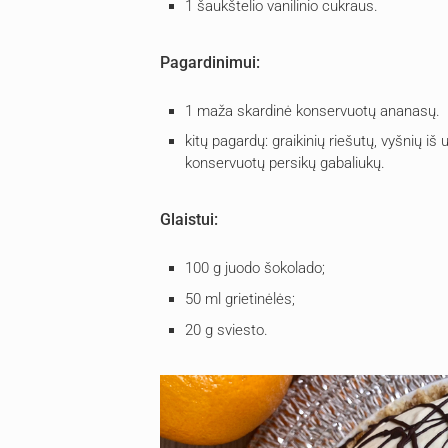
1 šaukštelio vanilinio cukraus.
Pagardinimui:
1 maža skardinė konservuotų ananasų.
kitų pagardų: graikinių riešutų, vyšnių iš
konservuotų persikų gabaliukų.
Glaistui:
100 g juodo šokolado;
50 ml grietinėlės;
20 g sviesto.