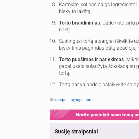
Kartokite, kol pasibaigs ingredientai
biskvito lakštą.
Torto brandinimas
. Uždenkite virtų p
naktį.
Sustingusį tortą atsargiai iškelkite u
biskvitinis pagrindas būtų apačioje, 
Torto puošimas ir patiekimas
. Mikr
gabaliukais sulaužytą šokoladą su gri
tortą.
Tortą dar valandėlę palaikykite šaldyt
,
,
receptai
pyragai
tortai
Susiję straipsniai