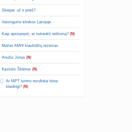
Viskas apie IUI, IVF ir ovuliacijos stimuliaciją
Skiepai: už ir prieš?
kitės 🫂
Vaisingumo klinikos Latvijoje
Kaip apsispręsti, ar nutraukti nėštumą?
(
N
)
Mažas AMH/ kiaušidžių rezervas
Anužis Jonas
(
N
)
Kęstutis Šklėrius
(
N
)
0
Ar NIPT tyrimo rezultatai būna
klaidingi?
(
N
)