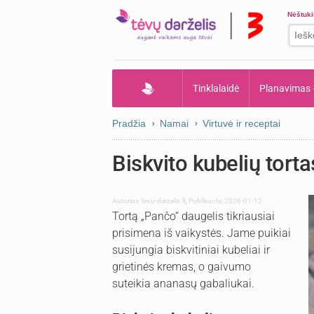
Nėštuk
Tinklalaidė
Planavimas
Pradžia
Namai
Virtuvė ir receptai
Biskvito kubelių tort
Autorius:
tevu-darzelis.lt
,
Publikuota: 2026-01-12
Tortą „Pančo“ daugelis tikriausiai
prisimena iš vaikystės. Jame puikiai
susijungia biskvitiniai kubeliai ir
grietinės kremas, o gaivumo
suteikia ananasų gabaliukai.