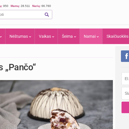
ių:
950
Mamų:
28.511
Narių:
66.760
Nėštumas
Vaikas
Šeima
Namai
Skaičiuoklės
as „Pančo“