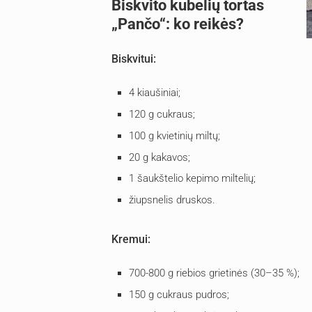
Biskvito kubelių tortas
„Pančo“: ko reikės?
Biskvitui:
4 kiaušiniai;
120 g cukraus;
100 g kvietinių miltų;
20 g kakavos;
1 šaukštelio kepimo miltelių;
žiupsnelis druskos.
Kremui:
700-800 g riebios grietinės (30–35 %);
150 g cukraus pudros;