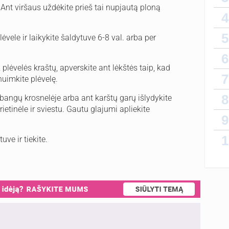
. Ant viršaus uždėkite prieš tai nupjautą ploną
4
Laiky
5
lėvele ir laikykite šaldytuve 6-8 val. arba per
6
ž plėvelės kraštų, apverskite ant lėkštės taip, kad
7
nuimkite plėvelę.
8
obangų krosnelėje arba ant karštų garų išlydykite
etinėle ir sviestu. Gautu glajumi apliekite
9
1
uve ir tiekite.