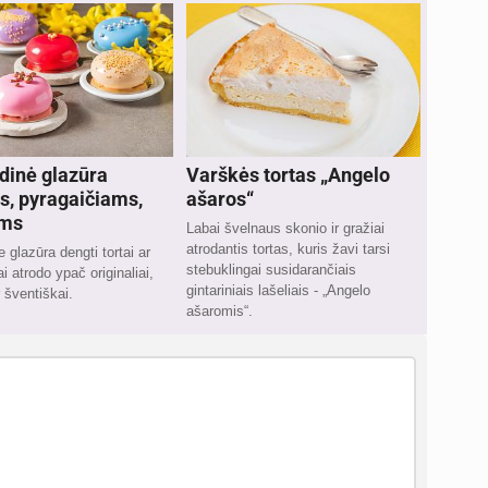
dinė glazūra
Varškės tortas „Angelo
s, pyragaičiams,
ašaros“
ams
Labai švelnaus skonio ir gražiai
atrodantis tortas, kuris žavi tarsi
 glazūra dengti tortai ar
stebuklingai susidarančiais
i atrodo ypač originaliai,
gintariniais lašeliais - „Angelo
ir šventiškai.
ašaromis“.