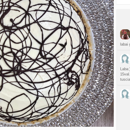
labai 
Laba:)
15val
tusci