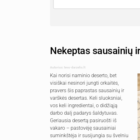
Nekeptas sausainių i
Autorius: tevu-darzelis.lt
Kai norisi naminio deserto, bet
visiškai nesinori jungti orkaitės,
pravers šis paprastas sausainių ir
varškės desertas. Keli sluoksniai,
vos keli ingredientai, o didžiąją
darbo dalį padarys šaldytuvas.
Geriausia desertą pasiruošti iš
vakaro – pastovėję sausainiai
suminkštėja ir susijungia su švelniu