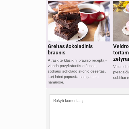
Greitas šokoladinis
Veidro
braunis
tortam
zefyr
Atraskite klasikinį braunio receptą -
visada pavykstantis drėgnas,
Veidrodine
sodraus šokolado skonio desertas,
pyragaičia
kurį labai paprasta pasigaminti
subtiliai 
namuose.