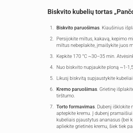
Biskvito kubelių tortas „Panč
Biskvito paruošimas
. Kiaušinius išp
Persijokite miltus, kakavą, kepimo mi
miltus nebeplakite, įmaišykite juos m
Kepkite 170 °C ~30–35 min. Atvėsink
Nuo biskvito nupjaukite ploną ~1-1,5 
Likusį biskvitą supjaustykite kubeliai
Kremo paruošimas
. Grietinę išplaki
tirštumo.
Torto formavimas
. Dubenį išklokite m
aptepkite kremu. Į dubenį pramaišiui 
kubeliais pjaustytus ananasus (bei ki
apliekite grietinės kremu, šiek tiek 