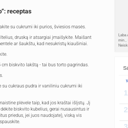
o“: receptas
lakite su cukrumi iki purios, šviesios masės.
Laba 
ltelius, druską ir atsargiai įmaišykite. Maišant
min., 
entele ar šaukštu, kad nesukristų kiaušiniai.
Neis
ite.
cm biskvito lakštą - tai bus torto pagrindas.
Sa
Ačiū 
užgrūd
s.
žemė 
T
te su cukraus pudra ir vaniliniu cukrumi iki
1
aistine plėvele taip, kad jos kraštai išlįstų. Jį
Oi pa
2
dėkite biskvito kubelius, gerai nusausintus ir
su te
as dar
tus priedus, jei juos naudojate), viską vis
paspauskite.
3