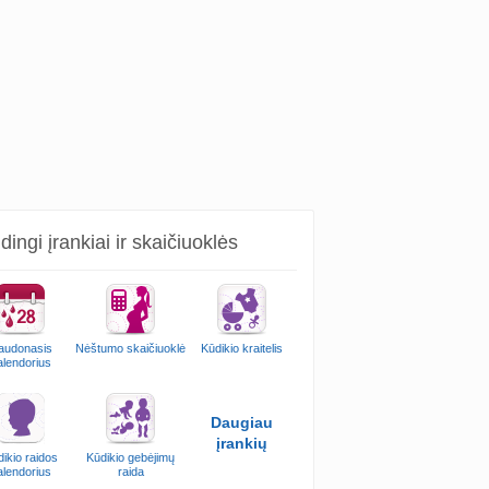
ingi įrankiai ir skaičiuoklės
audonasis
Nėštumo skaičiuoklė
Kūdikio kraitelis
alendorius
Daugiau
įrankių
ikio raidos
Kūdikio gebėjimų
alendorius
raida