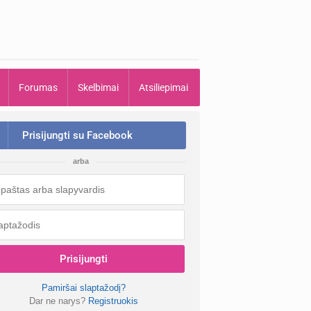
Forumas
Skelbimai
Atsiliepimai
Prisijungti su Facebook
arba
Prisijungti
Pamiršai slaptažodį?
Dar ne narys?
Registruokis