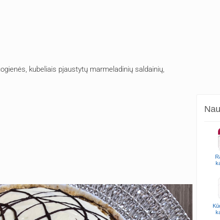
 uogienės, kubeliais pjaustytų marmeladinių saldainių,
Naud
R
k
Kūd
k