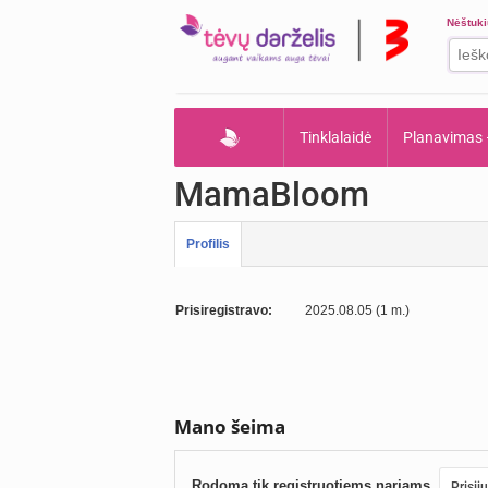
Nėštuk
Tinklalaidė
Planavimas
MamaBloom
Profilis
Prisiregistravo:
2025.08.05 (1 m.)
Mano šeima
Rodoma tik registruotiems nariams.
Prisij