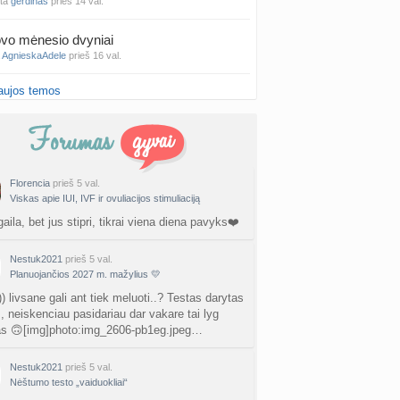
nta
gerdinas
prieš 14 val.
vo mėnesio dvyniai
a
AgnieskaAdele
prieš 16 val.
aujos temos
is Jonas
nta
linikea223
prieš 18 val.
rfo mokyklos
a
babarikė
prieš 1 d.
Florencia
prieš 5 val.
Viskas apie IUI, IVF ir ovuliacijos stimuliaciją
ausi, rečiausi berniukų vardai :)
nta
Nerea
prieš 1 d.
gaila, bet jus stipri, tikrai viena diena pavyks❤️
ne gelio (progesterono) naudojimas
Nestuk2021
prieš 5 val.
nta
Agne.baronaite
prieš 1 d.
Planuojančios 2027 m. mažylius 💛
) livsane gali ant tiek meluoti..? Testas darytas
ėjimas dėl pardavėjo „Mantvis“
., neiskenciau pasidariau dar vakare tai lyg
a
Soliaris73
prieš 1 d.
as 🙃[img]photo:img_2606-pb1eg.jpeg…
Kaip renkatės vaikų vardus: reikšmė, skambesys ar šeimos tradicija? (4)
Nestuk2021
prieš 5 val.
a
TD asistentė
Nėštumo testo „vaiduokliai“
prieš 1 d.