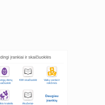
ingi įrankiai ir skaičiuoklės
singų dienų
KMI skaičiuoklė
Vaikų vardai ir
kaičiuoklė
reikšmės
Daugiau
įrankių
kio kraitelis
Akušeriai-