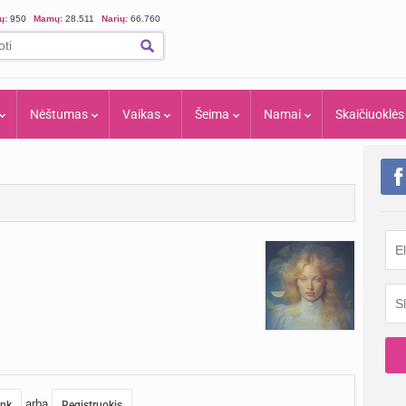
ių:
950
Mamų:
28.511
Narių:
66.760
Nėštumas
Vaikas
Šeima
Namai
Skaičiuoklės
arba
unk
Registruokis