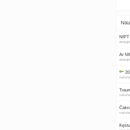
Nau
NIPT 
atnauji
Ar NI
atnauji
20
sukurt
Traum
sukurt
Čakr
sukurt
Kęstu