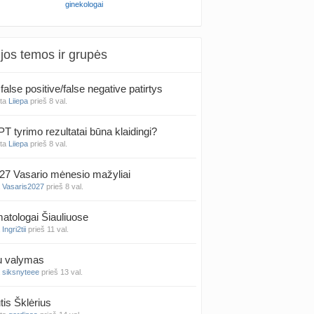
ginekologai
jos temos ir grupės
false positive/false negative patirtys
nta
Liiepa
prieš 8 val.
PT tyrimo rezultatai būna klaidingi?
nta
Liiepa
prieš 8 val.
27 Vasario mėnesio mažyliai
a
Vasaris2027
prieš 8 val.
atologai Šiauliuose
a
Ingri2tii
prieš 11 val.
u valymas
a
siksnyteee
prieš 13 val.
tis Šklėrius