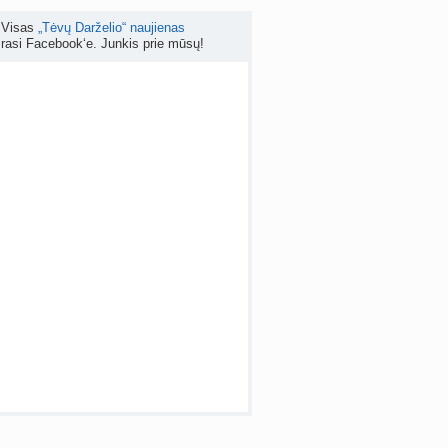
Visas
„Tėvų Darželio“ naujienas
Kokia reali tikimybė pastoti mėnesinių metu? (+2)
rasi Facebook‘e. Junkis prie mūsų!
nta
as40
prieš 5 d.
irmieji nėštumo požymiai (+2)
nta
Žanetaj
prieš 5 d.
 temos (8000+)