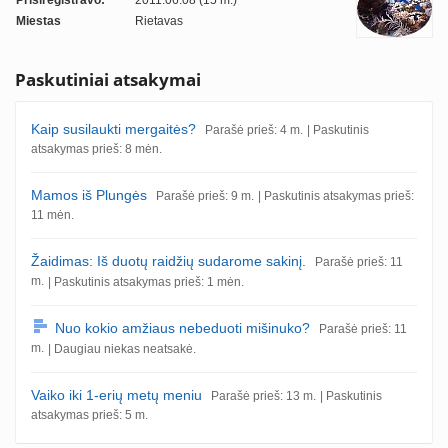
Prisiregistravo:
2011.06.08 (15 m.)
Miestas
Rietavas
Paskutiniai atsakymai
Kaip susilaukti mergaitės?
Parašė prieš: 4 m.
| Paskutinis
atsakymas prieš: 8 mėn.
Mamos iš Plungės
Parašė prieš: 9 m.
| Paskutinis atsakymas prieš:
11 mėn.
Žaidimas: Iš duotų raidžių sudarome sakinį.
Parašė prieš: 11
m.
| Paskutinis atsakymas prieš: 1 mėn.
Nuo kokio amžiaus nebeduoti mišinuko?
Parašė prieš: 11
m.
| Daugiau niekas neatsakė.
Vaiko iki 1-erių metų meniu
Parašė prieš: 13 m.
| Paskutinis
atsakymas prieš: 5 m.