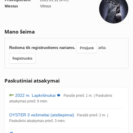
Prisiregistravo:
2022.01.12 (4 m.)
Miestas
Vilnius
Mano šeima
Rodoma tik registruotiems nariams.
arba
Prisijunk
Registruokis
Paskutiniai atsakymai
2022 m. Lapkritinukai 🍁
Parašė prieš: 1 m.
| Paskutinis
atsakymas prieš: 9 mėn.
OYSTER 3 vežimėliai (atsiliepimai)
Parašė prieš: 2 m.
|
Paskutinis atsakymas prieš: 3 mėn.