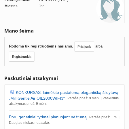
Prisiregistravo:
2015.05.22 (11 m.)
Miestas
Jon
Mano šeima
Rodoma tik registruotiems nariams.
arba
Prisijunk
Registruokis
Paskutiniai atsakymai
KONKURSAS: laimėkite pastatomą elegantišką šildytuvą
„Mill Gentle Air OIL2000WIFI3“
Parašė prieš: 9 mėn.
| Paskutinis
atsakymas prieš: 9 mėn.
Porų genetiniai tyrimai planuojant nėštumą
Parašė prieš: 1 m.
|
Daugiau niekas neatsakė.