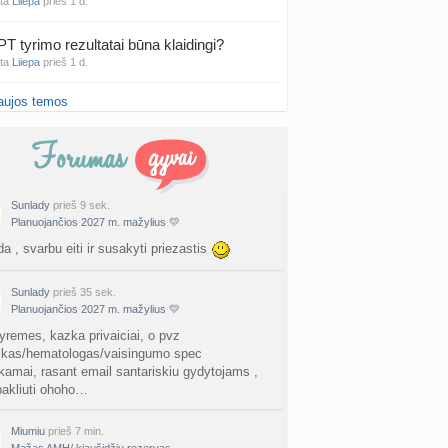
nta
Liiepa
prieš 1 d.
PT tyrimo rezultatai būna klaidingi?
nta
Liiepa
prieš 1 d.
aujos temos
27 Vasario mėnesio mažyliai
a
Vasaris2027
prieš 1 d.
atologai Šiauliuose (2)
a
Ingri2tii
prieš 2 d.
Sunlady
prieš 9 sek.
Planuojančios 2027 m. mažylius 💛
u valymas
a
siksnyteee
prieš 2 d.
a , svarbu eiti ir susakyti priezastis
tis Šklėrius
Sunlady
prieš 35 sek.
nta
gerdinas
prieš 2 d.
Planuojančios 2027 m. mažylius 💛
yremes, kazka privaiciai, o pvz
vo mėnesio dvyniai
ikas/hematologas/vaisingumo spec
a
AgnieskaAdele
prieš 2 d.
amai, rasant email santariskiu gydytojams ,
pakliuti ohoho…
is Jonas
nta
linikea223
prieš 2 d.
Miumiu
prieš 7 min.