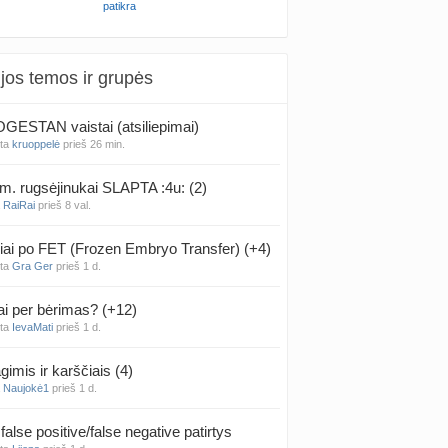
patikra
jos temos ir grupės
ESTAN vaistai (atsiliepimai)
nta
kruoppelė
prieš 26 min.
m. rugsėjinukai SLAPTA :4u: (2)
a
RaiRai
prieš 8 val.
iai po FET (Frozen Embryo Transfer) (+4)
nta
Gra Ger
prieš 1 d.
ai per bėrimas? (+12)
nta
IevaMati
prieš 1 d.
gimis ir karščiais (4)
a
Naujokė1
prieš 1 d.
false positive/false negative patirtys