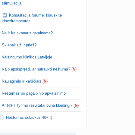
PV (žmogaus papilomos virusas) (+3)
stimuliaciją
nta
Svaja1234
prieš 4 d.
Konsultacija forume: klauskite
Koks vienas kasdienis šeimos įprotis labiausiai pasiteisino? (2)
kineziterapeutės
a
TD asistentė
prieš 4 d.
Na ir ką skanaus gaminame?
žniausi klausimai apie cezario pjūvį (+2)
nta
Veronika99
prieš 4 d.
Skiepai: už ir prieš?
is brendimas (3)
Vaisingumo klinikos Latvijoje
a
danguolyte
prieš 5 d.
Kaip apsispręsti, ar nutraukti nėštumą?
(
N
)
D testuotojos! (bendra tema)
nta
Karlitele
prieš 5 d.
Naujagimis ir karščiais
(
N
)
 drabuziai (2)
Nėštumas po pagalbinio apvaisinimo
a
danguolyte
prieš 5 d.
Ar NIPT tyrimo rezultatai būna klaidingi?
(
N
)
tumo ribos (11)
0
a
danguolyte
prieš 5 d.
Nėštumas sulaukus 40+ :)
Gelis „Anaftin® Baby“ dygstant dantukams (atsiliepimai) (4)
a
Spindulėlė1
prieš 5 d.