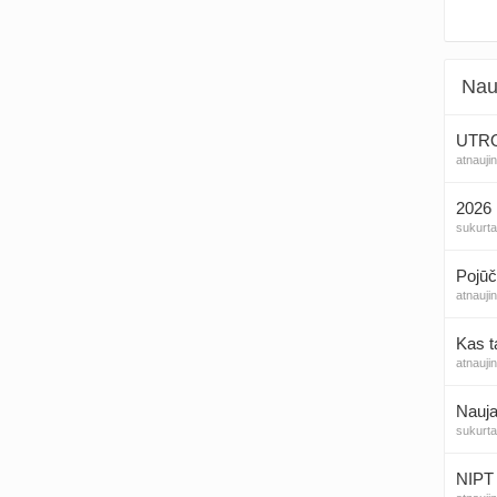
Nau
UTROG
atnauji
2026 
sukurt
Pojūč
atnauji
Kas t
atnauji
Nauja
sukurt
NIPT 