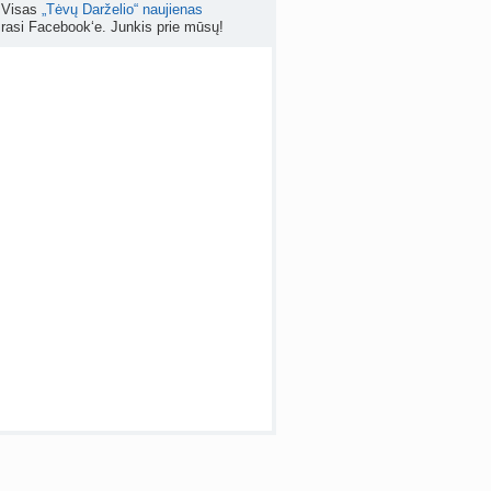
Visas
„Tėvų Darželio“ naujienas
rasi Facebook‘e. Junkis prie mūsų!
apsispręsti, ar nutraukti nėštumą? (+22)
nta
Liudeselis
prieš 6 d.
Dyson Airwrap plaukų formavimo prietaisas (atsiliepimai)
nta
RutaReads
prieš 6 d.
 temos (8000+)