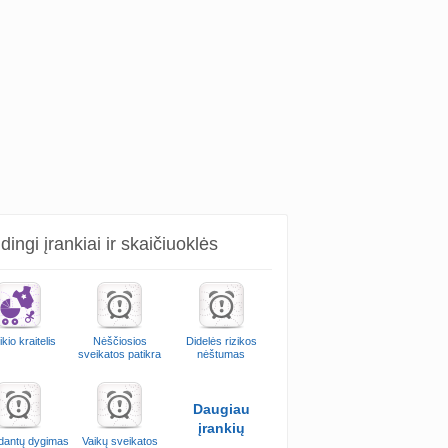
ingi įrankiai ir skaičiuoklės
kio kraitelis
Nėščiosios
Didelės rizikos
sveikatos patikra
nėštumas
Daugiau
įrankių
 dantų dygimas
Vaikų sveikatos