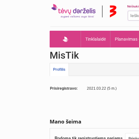
Nėštuk
Tinklalaidė
Planavimas
MisTik
Profilis
Prisiregistravo:
2021.03.22 (5 m.)
Mano šeima
Rodoma tik registruotiems nariams.
Prisij