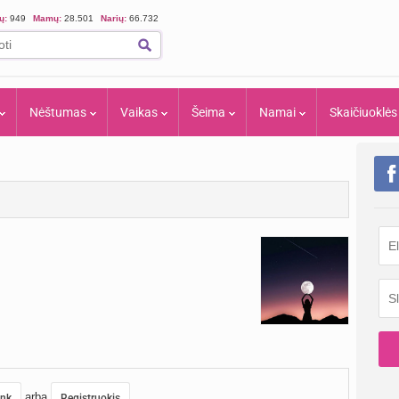
ių:
949
Mamų:
28.501
Narių:
66.732
Nėštumas
Vaikas
Šeima
Namai
Skaičiuoklės
arba
unk
Registruokis