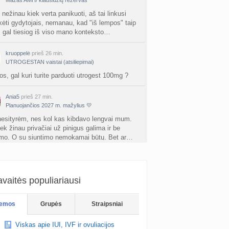
Mažas AMH/ kiaušidžių rezervas
rfo mokyklos
nežinau kiek verta panikuoti, aš tai linkusi
a
babarikė
prieš 2 d.
ikėti gydytojais, nemanau, kad "iš lempos" taip
, gal tiesiog iš viso mano konteksto…
ausi, rečiausi berniukų vardai :)
nta
Nerea
prieš 2 d.
kruoppelė
prieš 26 min.
UTROGESTAN vaistai (atsiliepimai)
ne gelio (progesterono) naudojimas
os, gal kuri turite parduoti utrogest 100mg ?
nta
Agne.baronaite
prieš 2 d.
Ania5
prieš 27 min.
ėjimas dėl pardavėjo „Mantvis“
Planuojančios 2027 m. mažylius 💛
a
Soliaris73
prieš 3 d.
esityrėm, nes kol kas kibdavo lengvai mum.
ek žinau privačiai už pinigus galima ir be
Kaip renkatės vaikų vardus: reikšmė, skambesys ar šeimos tradicija? (4)
imo. O su siuntimo nemokamai būtų. Bet ar…
a
TD asistentė
prieš 3 d.
kruoppelė
prieš 30 min.
kydliaukės hipotirozė ir nėštumas (+3)
Vaisingumo klinikos Latvijoje
nta
Šviesa777
prieš 3 d.
vaitės populiariausi
os! Gal kažkuri turi parduoti progesterono
est 100mg? Vizitas į LV tik penktadienį,
as po hemorojaus operacijos
ižiurėjau, jog trūksiu.. Šiaip turiu galimybe…
emos
Grupės
Straipsniai
nta
Rasa Gal
prieš 3 d.
Viskas apie IUI, IVF ir ovuliacijos