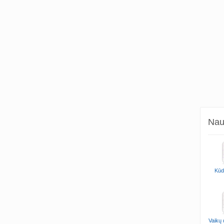
Naud
Kūdi
Vaikų