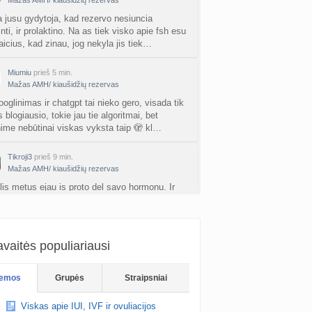
Mažas AMH/ kiaušidžių rezervas
rfo mokyklos
a jusu gydytoja, kad rezervo nesiuncia
a
babarikė
prieš 2 d.
inti, ir prolaktino. Na as tiek visko apie fsh esu
aicius, kad zinau, jog nekyla jis tiek…
ausi, rečiausi berniukų vardai :)
nta
Nerea
prieš 2 d.
Miumiu
prieš 5 min.
Mažas AMH/ kiaušidžių rezervas
ne gelio (progesterono) naudojimas
oglinimas ir chatgpt tai nieko gero, visada tik
nta
Agne.baronaite
prieš 2 d.
 blogiausio, tokie jau tie algoritmai, bet
ime nebūtinai viskas vyksta taip 🫣 kl…
ėjimas dėl pardavėjo „Mantvis“
a
Soliaris73
prieš 3 d.
Tikroji3
prieš 9 min.
Mažas AMH/ kiaušidžių rezervas
Kaip renkatės vaikų vardus: reikšmė, skambesys ar šeimos tradicija? (4)
lis metus ejau is proto del savo hormonu. Ir
a
iu, kad tiesiog siaip sau buna TOKS
TD asistentė
prieš 3 d.
ansas. Jus gal paguglinkit, kad ir anglu kalba,
kydliaukės hipotirozė ir nėštumas (+3)
nta
Šviesa777
prieš 3 d.
vaitės populiariausi
Meshka
prieš 10 min.
Mažas AMH/ kiaušidžių rezervas
as po hemorojaus operacijos
emos
Grupės
Straipsniai
dykit uzklausti chatgpt ar galimas normalus
nta
Rasa Gal
prieš 3 d.
 amziu amh jeigu FSH apie 60, ir kokios
Viskas apie IUI, IVF ir ovuliacijos
os priezastys tokio auksto FSH, apart