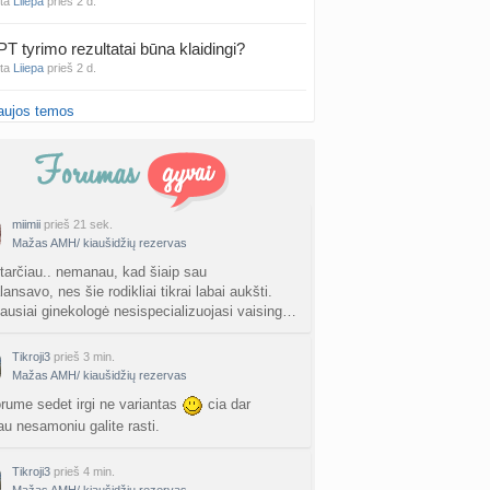
nta
Liiepa
prieš 2 d.
PT tyrimo rezultatai būna klaidingi?
nta
Liiepa
prieš 2 d.
aujos temos
27 Vasario mėnesio mažyliai
a
Vasaris2027
prieš 2 d.
atologai Šiauliuose (2)
a
Ingri2tii
prieš 2 d.
miimii
prieš 21 sek.
Mažas AMH/ kiaušidžių rezervas
u valymas
a
siksnyteee
prieš 2 d.
itarčiau.. nemanau, kad šiaip sau
lansavo, nes šie rodikliai tikrai labai aukšti.
iausiai ginekologė nesispecializuojasi vaising…
tis Šklėrius
nta
gerdinas
prieš 2 d.
Tikroji3
prieš 3 min.
Mažas AMH/ kiaušidžių rezervas
vo mėnesio dvyniai
a
AgnieskaAdele
prieš 2 d.
orume sedet irgi ne variantas
cia dar
au nesamoniu galite rasti.
is Jonas
nta
linikea223
prieš 2 d.
Tikroji3
prieš 4 min.