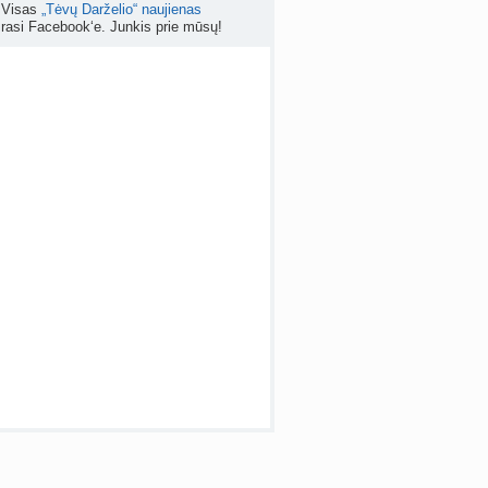
Visas
„Tėvų Darželio“ naujienas
rasi Facebook‘e. Junkis prie mūsų!
apsispręsti, ar nutraukti nėštumą? (+22)
nta
Liudeselis
prieš 6 d.
Dyson Airwrap plaukų formavimo prietaisas (atsiliepimai)
nta
RutaReads
prieš 6 d.
 temos (8000+)