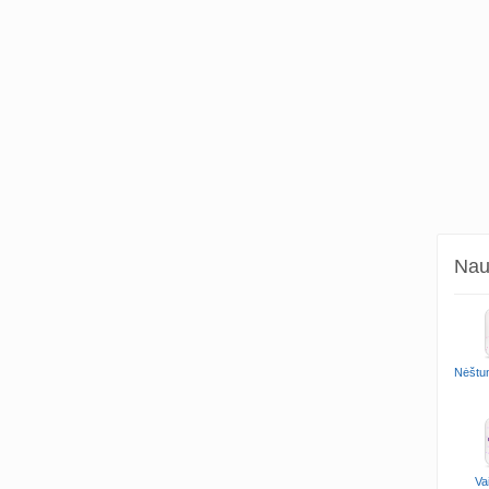
Naud
Nėštu
Va