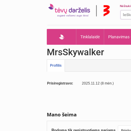
Nėštuk
Tinklalaidė
Planavimas
MrsSkywalker
Profilis
Prisiregistravo:
2025.11.12 (8 mėn.)
Mano šeima
Rodoma tik registruotiems nariams.
Prisij