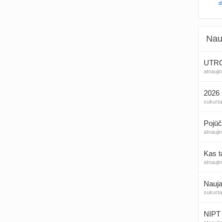
d
Nau
UTROG
atnauji
2026 
sukurt
Pojūč
atnauji
Kas t
atnauji
Nauja
sukurt
NIPT 