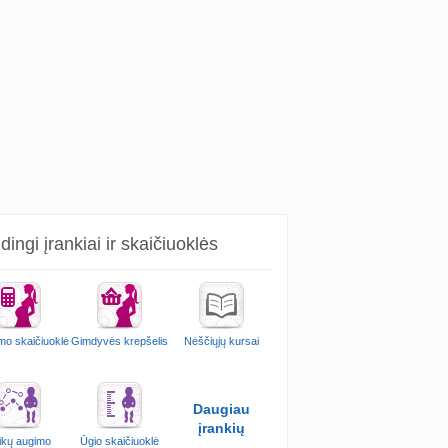
ingi įrankiai ir skaičiuoklės
mo skaičiuoklė
Gimdyvės krepšelis
Nėščiųjų kursai
Daugiau
įrankių
ikų augimo
Ūgio skaičiuoklė