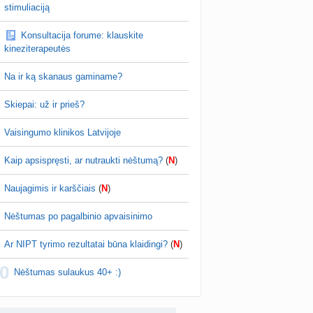
PV (žmogaus papilomos virusas) (+3)
stimuliaciją
id…
nta
Svaja1234
prieš 4 d.
Konsultacija forume: klauskite
Koks vienas kasdienis šeimos įprotis labiausiai pasiteisino? (2)
kineziterapeutės
a
TD asistentė
prieš 4 d.
Na ir ką skanaus gaminame?
žniausi klausimai apie cezario pjūvį (+2)
nta
Veronika99
prieš 4 d.
Skiepai: už ir prieš?
is brendimas (3)
Vaisingumo klinikos Latvijoje
a
danguolyte
prieš 5 d.
Kaip apsispręsti, ar nutraukti nėštumą?
(
N
)
D testuotojos! (bendra tema)
nta
Karlitele
prieš 5 d.
Naujagimis ir karščiais
(
N
)
 drabuziai (2)
Nėštumas po pagalbinio apvaisinimo
a
danguolyte
prieš 5 d.
Ar NIPT tyrimo rezultatai būna klaidingi?
(
N
)
tumo ribos (11)
0
a
danguolyte
prieš 5 d.
Nėštumas sulaukus 40+ :)
Gelis „Anaftin® Baby“ dygstant dantukams (atsiliepimai) (4)
a
Spindulėlė1
prieš 5 d.