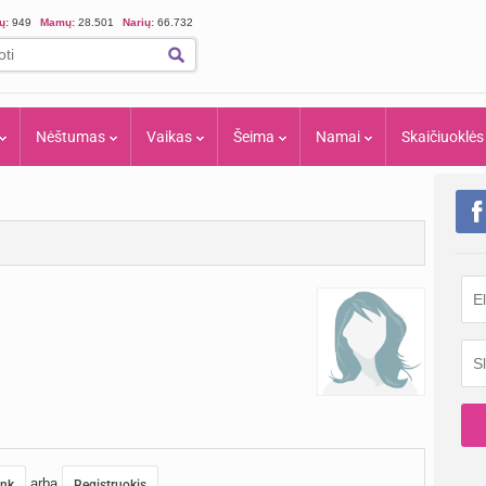
ių:
949
Mamų:
28.501
Narių:
66.732
Nėštumas
Vaikas
Šeima
Namai
Skaičiuoklės
arba
unk
Registruokis