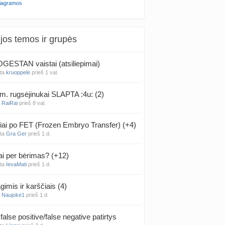
iagramos
jos temos ir grupės
ESTAN vaistai (atsiliepimai)
nta
kruoppelė
prieš 1 val.
m. rugsėjinukai SLAPTA :4u: (2)
a
RaiRai
prieš 8 val.
iai po FET (Frozen Embryo Transfer) (+4)
nta
Gra Ger
prieš 1 d.
ai per bėrimas? (+12)
nta
IevaMati
prieš 1 d.
gimis ir karščiais (4)
a
Naujokė1
prieš 1 d.
false positive/false negative patirtys