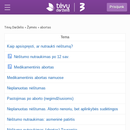
Prisijunk
Tėvų Darželis
»
Žymės
» abortas
Tema
Kaip apsispręsti, ar nutraukti nėštumą?
Nėštumo nutraukimas po 12 sav.
Medikamentinis abortas
Medikamentinis abortas namuose
Neplanuotas nėštumas
Pastojimas po aborto (negimdžiusioms)
Neplanuotas nėštumas. Aborto nenoriu, bet aplinkybės sudėtingos
Nėštumo nutraukimas: asmeninė patirtis
Nėštumo nutraukimas (abortas) Tauragėje