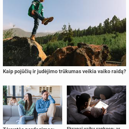
Kaip pojūčių ir judėjimo trūkumas veikia vaiko raidą?
Ekranai vaikų rankose: ar