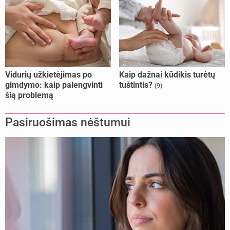
Vidurių užkietėjimas po
Kaip dažnai kūdikis turėtų
gimdymo: kaip palengvinti
tuštintis?
(9)
šią problemą
Pasiruošimas nėštumui