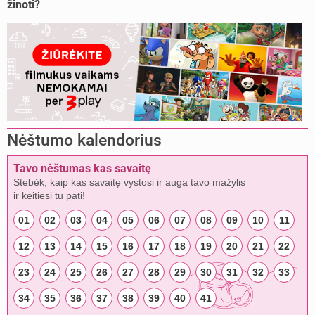
žinoti?
Nėštumo kalendorius
Tavo nėštumas kas savaitę
Stebėk, kaip kas savaitę vystosi ir auga tavo mažylis
ir keitiesi tu pati!
01
02
03
04
05
06
07
08
09
10
11
12
13
14
15
16
17
18
19
20
21
22
23
24
25
26
27
28
29
30
31
32
33
34
35
36
37
38
39
40
41