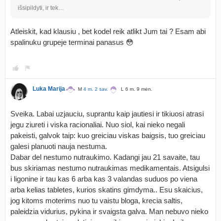
išsipildyti, ir tek…
Atleiskit, kad klausiu , bet kodel reik atlikt Jum tai ? Esam abi
spalinuku grupeje terminai panasus 😳
Luka Marija
M
4 m. 2 sav.
L 6 m. 9 mėn.
Sveika. Labai uzjauciu, suprantu kaip jautiesi ir tikiuosi atrasi
jegu ziureti i viska racionaliai. Nuo siol, kai nieko negali
pakeisti, galvok taip: kuo greiciau viskas baigsis, tuo greiciau
galesi planuoti nauja nestuma.
Dabar del nestumo nutraukimo. Kadangi jau 21 savaite, tau
bus skiriamas nestumo nutraukimas medikamentais. Atsigulsi
i ligonine ir tau kas 6 arba kas 3 valandas suduos po viena
arba kelias tabletes, kurios skatins gimdyma.. Esu skaicius,
jog kitoms moterims nuo tu vaistu bloga, krecia saltis,
paleidzia vidurius, pykina ir svaigsta galva. Man nebuvo nieko