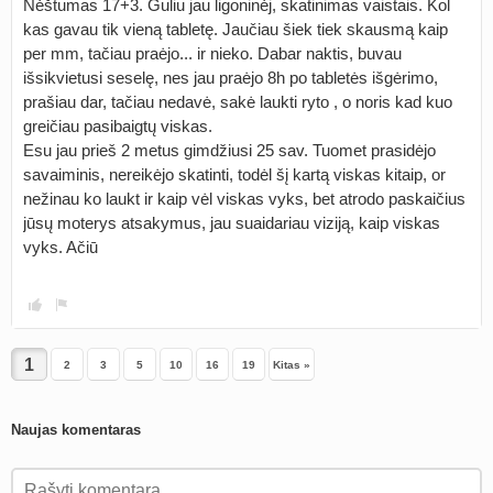
Nėštumas 17+3. Guliu jau ligoninėj, skatinimas vaistais. Kol
kas gavau tik vieną tabletę. Jaučiau šiek tiek skausmą kaip
per mm, tačiau praėjo... ir nieko. Dabar naktis, buvau
išsikvietusi seselę, nes jau praėjo 8h po tabletės išgėrimo,
prašiau dar, tačiau nedavė, sakė laukti ryto , o noris kad kuo
greičiau pasibaigtų viskas.
Esu jau prieš 2 metus gimdžiusi 25 sav. Tuomet prasidėjo
savaiminis, nereikėjo skatinti, todėl šį kartą viskas kitaip, or
nežinau ko laukt ir kaip vėl viskas vyks, bet atrodo paskaičius
jūsų moterys atsakymus, jau suaidariau viziją, kaip viskas
vyks. Ačiū
2
3
5
10
16
19
Kitas »
Naujas komentaras