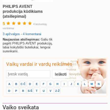
PHILIPS AVENT
produkcija kūdikiams
(atsiliepimai)
5
4 testuotojų
vertinimai
3 apžvalgos
-
4 komentarai
Naujausias atsiliepimas:
Galiu tik
pagirti PHILIPS AVENT produkciją,
labai kokybiški buteliukai, lengvai
surenkami.
Vaikų vardai ir vardų reikšmės
A
B
C-Č
D
E
F
G
H
I
J
K
L
M
N
O
P
R
S-Š
T
U
V
Z-Ž
Vaiko sveikata