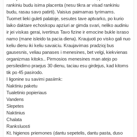
rankiniu budu isima placenta (nesu tikra ar visad rankiniu
budu, rasau savo patirti). Vaisius paimamas tyrimams.
Tuomet lieki guleti palatoje, sesutes tave aptvarko, po kurio
laiko daktare echoskopu apziuri ar gimda svari, neliko audiniu
ir jei viskas gerai, ivertinus Tavo fizine ir emocine bukle israso
namo (mane isleido ta pacia diena). Kraujuoti po visko gali nuo
keliu dienu iki keliu savaiciu. Kraujavimas pradzioj bus
gausesnis, veliau panases i menesines, bet velgi, kiekvienas
organizmas kitoks.. Pirmosios menesines man atejo po
persileidimo praejus 30 dienu, taciau esu girdejus, kad kitoms
tik po 45 pasirodo.
I ligonine su savimi pasiimk:
Naktiniu paketu
Tualetinio popieriaus
Vandens
Slepetes
Naktinius
Chalata
Ranksluosti
Kt. higienos priemones (dantu sepetelis, dantu pasta, duso