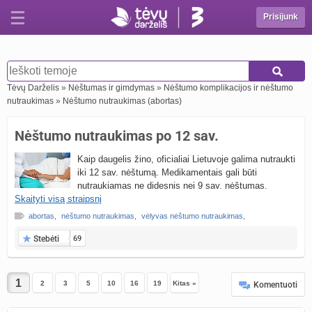
Prisijunk
Tėvų Darželis
»
Nėštumas ir gimdymas
»
Nėštumo komplikacijos ir nėštumo
nutraukimas
»
Nėštumo nutraukimas (abortas)
Nėštumo nutraukimas po 12 sav.
Kaip daugelis žino, oficialiai Lietuvoje galima nutraukti
iki 12 sav. nėštumą. Medikamentais gali būti
nutraukiamas ne didesnis nei 9 sav. nėštumas.
Skaityti visą straipsnį
abortas
,
nėštumo nutraukimas
,
vėlyvas nėštumo nutraukimas
,
Stebėti
69
2
3
5
10
16
19
Kitas »
Komentuoti