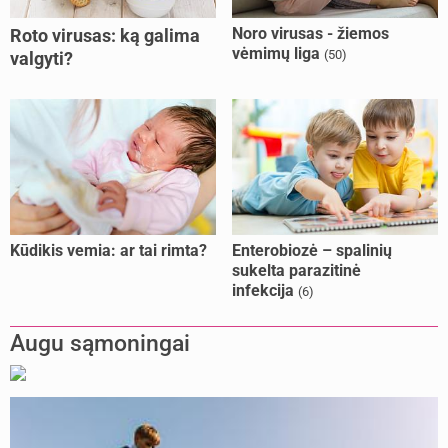
Noro virusas - žiemos
Roto virusas: ką galima
vėmimų liga
(50)
valgyti?
Kūdikis vemia: ar tai rimta?
Enterobiozė – spalinių
sukelta parazitinė
infekcija
(6)
Augu sąmoningai