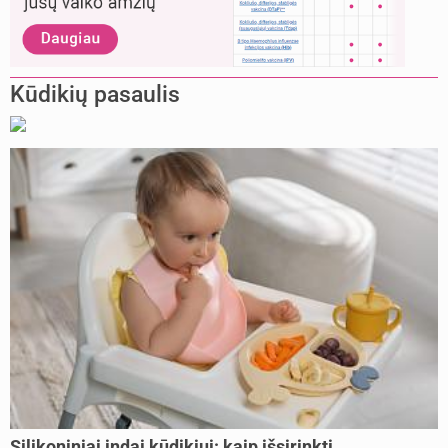
Kūdikių pasaulis
Silikoniniai indai kūdikiui: kaip išsirinkti