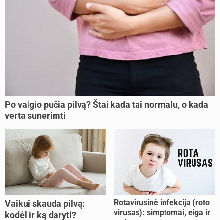
Po valgio pučia pilvą? Štai kada tai normalu, o kada
verta sunerimti
Rotavirusinė infekcija (roto
Vaikui skauda pilvą:
virusas): simptomai, eiga ir
kodėl ir ką daryti?