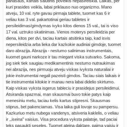
panasaus, kartais salutinis poveikis nepasireiskia. Laikas, per
kuri prasides veikla, labai priklauso nuo organizmo. Mano
atveju, 10 val. ryte gavau pirmaja tablete, tuomet kas 6 ir
veliau kas 3 val. pakartotinai geriau tabletes ir
persileidimas/gimdymas ivyko kitos dienos 15 val., tai is viso
17 val. uztruko skatinimas. Vienos moterys persileidzia per
diena, kitos per dvi, taciau kartais atsitinka taip, kad isvis
nepersileidzia arba lieka dar kazkokie audiniai gimdoje, tuomet
daro abrazija. Abrazija - nestumo salinimas instrumentais,
kuomet gauni narkoze ir tau miegant viska sutvarko. Sakoma,
jog siek tiek saugiau medikamentinis nestumo nutraukimas
nei abrazija, nes pirmuoju atveju viskas ivyksta naturaliai ir
jokie instrumentai negali pazeisti gimdos. Taciau siais laikais ir
tie instrumentai kitokie ir manau nera labai didelio skirtumo.
Kaip viskas vyksta isgerus tableciu ir prasidejus persileidimui.
Atsiranda spazmai, man skausmai buvo tokie patys kaip
menesiniu metu, taciau kelis kartus stipresni. Skausmas
stiprus, bet pakenciamas. Visa laika guli lovoje su pampersu.
Kazkuriuo metu nubega vandenys, atsiveria kaklelis, o veliau
ir ,,iseina” vaisius. Visa procedura vyksta palatoje, tad paciai
teks pasaukti seseles. Tuomet ateina daktare, paima vaisiu ir