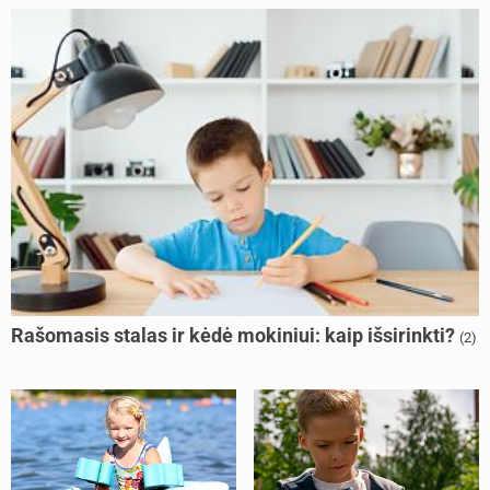
Rašomasis stalas ir kėdė mokiniui: kaip išsirinkti?
(2)