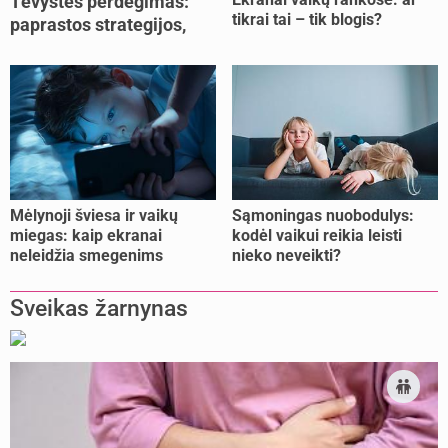
Tėvystės perdegimas:
tikrai tai – tik blogis?
paprastos strategijos,
padedančios atgauti
jėgas
Mėlynoji šviesa ir vaikų
Sąmoningas nuobodulys:
miegas: kaip ekranai
kodėl vaikui reikia leisti
neleidžia smegenims
nieko neveikti?
pailsėti?
Sveikas žarnynas