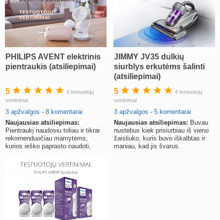
PHILIPS AVENT elektrinis
JIMMY JV35 dulkių
pientraukis (atsiliepimai)
siurblys erkutėms šalinti
(atsiliepimai)
5
5
3 testuotojų
4 testuotojų
vertinimai
vertinimai
3 apžvalgos
-
8 komentarai
3 apžvalgos
-
5 komentarai
Naujausias atsiliepimas:
Naujausias atsiliepimas:
Buvau
Pientraukį naudosiu toliau ir tikrai
nustebus kiek prisiurbiau iš vieno
rekomenduočiau mamytėms,
žaisliuko, kuris buvo iškalbtas ir
kurios ieško paprasto naudoti,
maniau, kad jis švarus.
greito ir švelnaus pientraukio.