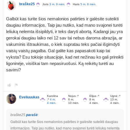
braške25
Joris
3 m. 9 mėn.
Haris
5 m. 8 mėn.
Galbūt kas turite šios nemalonios patirties ir galėsite suteikti
daugiau informacijos. Taip jau nutiko, kad mano svajonei turėti
leliuką nelemta išsipildyti, ir teks daryti abortą. Kadangi jau yra
gerokai daugiau laiko nei 12 sav tai nebus daroma abrazija, ar
vakuminis ištraukimas, o kiek supratau teks pačiai išgimdyti
vaisių vaistų pagalba. Gal galite kas papasakoti kaip tai
vyksta? Esu tokioje situacijoje, kad net nežinau ko gali prireikti
ligoninėje, visiškai tam nepasiruošusi. Ką reikėtų turėti au
savimi?
Karolina
Nojus :*
Elijus :*
Ugnė :*
Eveliuuukas
:*
4 m.
6 m.
8 m.
13 m.
4 mėn.
10 mėn.
4 mėn.
4 mėn.
braške25
parašė
:
Galbūt kas turite šios nemalonios patirties ir galėsite suteikti daugiau
informacijos. Taip jau nutiko, kad mano svajonei turėti leliuką nelemta