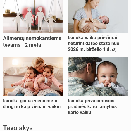
Išmoka vaiko priežiūrai
Alimentų nemokantiems
neturint darbo stažo nuo
tėvams - 2 metai
2026 m. birželio 1 d.
(3)
kalėjimo
Išmoka gimus vienu metu
Išmoka privalomosios
daugiau kaip vienam vaikui
pradinės karo tarnybos
kario vaikui
Tavo akys