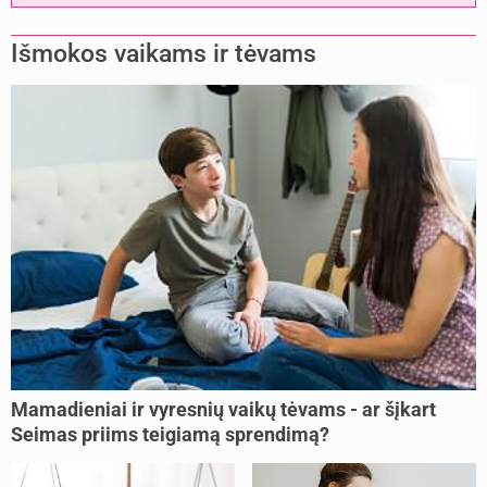
Išmokos vaikams ir tėvams
Mamadieniai ir vyresnių vaikų tėvams - ar šįkart
Seimas priims teigiamą sprendimą?