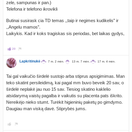
zele, sampunas ir pan.)
Telefona ir telefono ikrovikli
Butinai susirask cia TD temas ,,taip ir negimes kudikelis” ir
,,Angelu mamos”.
Laikykis. Kad ir koks tragiskas sis periodas, bet laikas gydys,
20
Lapkritinukė
7 m. 2 mėn.
13 m. 7 mėn.
17 m. 4 mėn.
Tai gal vaikučio širdelė sustojo arba stiprus apsigimimas. Man
teko skatint persileidimą, kai pagal mm buvo beveik 20 sav, o
širdelė neplakė jau nuo 15 sav. Tiesiog skatino kaklelio
atsidarymą vaistų pagalba ir vaikutis su placenta pats iškrito.
Nereikėjo nieko stumt. Turėkit higieninių paketų po gimdymo.
Daugiau man viską davė. Stiprybės jums.