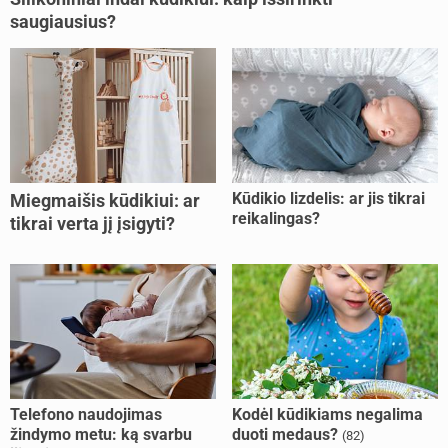
saugiausius?
Kūdikio lizdelis: ar jis tikrai
Miegmaišis kūdikiui: ar
reikalingas?
tikrai verta jį įsigyti?
Telefono naudojimas
Kodėl kūdikiams negalima
žindymo metu: ką svarbu
duoti medaus?
(82)