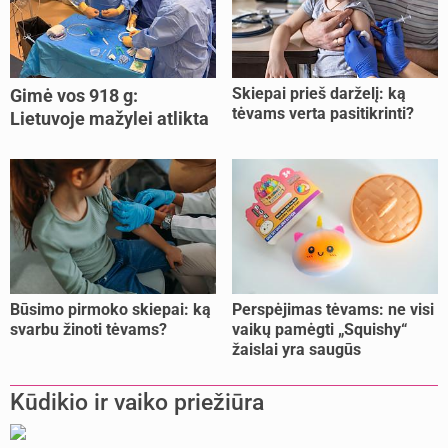
Skiepai prieš darželį: ką
Gimė vos 918 g:
tėvams verta pasitikrinti?
Lietuvoje mažylei atlikta
unikali procedūra
Būsimo pirmoko skiepai: ką
Perspėjimas tėvams: ne visi
svarbu žinoti tėvams?
vaikų pamėgti „Squishy“
žaislai yra saugūs
Kūdikio ir vaiko priežiūra