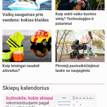
Kaip sekti vaiko buvimo
Vaikų saugumas prie
vietą? Technologijos ir
vandens: kokias klaidas
patarimai
dažniausiai daro tėvai?
Kaip teisingai naudoti
Pirmieji pasivaikščiojimai
atšvaitus?
lauke su naujagimiu
Skiepų kalendorius