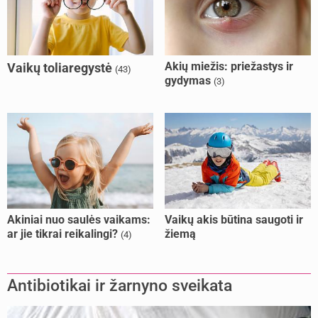
Akių miežis: priežastys ir
Vaikų toliaregystė
(43)
gydymas
(3)
Akiniai nuo saulės vaikams:
Vaikų akis būtina saugoti ir
ar jie tikrai reikalingi?
žiemą
(4)
Antibiotikai ir žarnyno sveikata