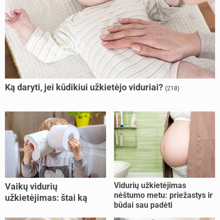
Ką daryti, jei kūdikiui užkietėjo viduriai?
(218)
Vidurių užkietėjimas
Vaikų vidurių
nėštumo metu: priežastys ir
užkietėjimas: štai ką
būdai sau padėti
daryti