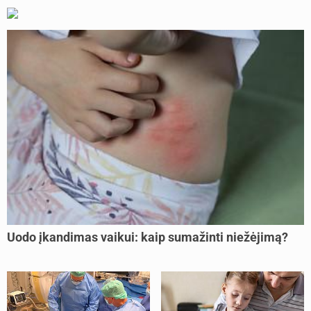
Uodo įkandimas vaikui: kaip sumažinti niežėjimą?