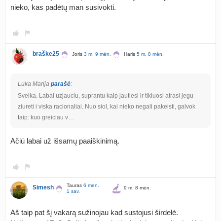
nieko, kas padėtų man susivokti.
braške25
Joris
3 m. 9 mėn.
Haris
5 m. 8 mėn.
Luka Marija
parašė
:
Sveika. Labai uzjauciu, suprantu kaip jautiesi ir tikiuosi atrasi jegu
ziureti i viska racionaliai. Nuo siol, kai nieko negali pakeisti, galvok
taip: kuo greiciau v…
Ačiū labai už išsamų paaiškinimą.
Tauras
6 mėn.
Simesh
9 m. 8 mėn.
1 sav.
Aš taip pat šį vakarą sužinojau kad sustojusi širdelė.