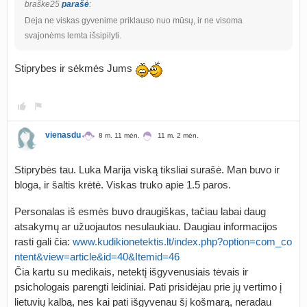
braške25
parašė
:
Deja ne viskas gyvenime priklauso nuo mūsų, ir ne visoma
svajonėms lemta išsipilyti.
Stiprybes ir sėkmės Jums
vienasdu
8 m. 11 mėn.
11 m. 2 mėn.
Stiprybės tau. Luka Marija viską tiksliai surašė. Man buvo ir
bloga, ir šaltis krėtė. Viskas truko apie 1.5 paros.
Personalas iš esmės buvo draugiškas, tačiau labai daug
atsakymų ar užuojautos nesulaukiau. Daugiau informacijos
rasti gali čia:
www.kudikionetektis.lt/index.php?option=com_co
ntent&view=article&id=40&Itemid=46
Čia kartu su medikais, netektį išgyvenusiais tėvais ir
psichologais parengti leidiniai. Pati prisidėjau prie jų vertimo į
lietuvių kalbą, nes kai pati išgyvenau šį košmarą, neradau