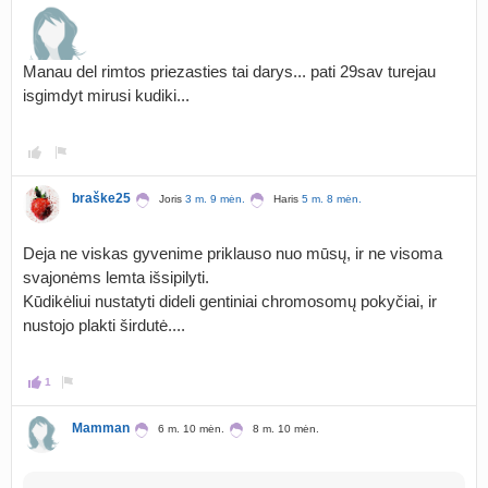
Manau del rimtos priezasties tai darys... pati 29sav turejau
isgimdyt mirusi kudiki...
braške25
Joris
3 m. 9 mėn.
Haris
5 m. 8 mėn.
Deja ne viskas gyvenime priklauso nuo mūsų, ir ne visoma
svajonėms lemta išsipilyti.
Kūdikėliui nustatyti dideli gentiniai chromosomų pokyčiai, ir
nustojo plakti širdutė....
1
Mamman
6 m. 10 mėn.
8 m. 10 mėn.