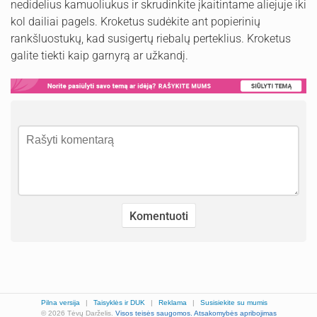
nedidelius kamuoliukus ir skrudinkite įkaitintame aliejuje iki
kol dailiai pagels. Kroketus sudėkite ant popierinių
rankšluostukų, kad susigertų riebalų perteklius. Kroketus
galite tiekti kaip garnyrą ar užkandį.
Pilna versija
|
Taisyklės ir DUK
|
Reklama
|
Susisiekite su mumis
© 2026 Tėvų Darželis.
Visos teisės saugomos.
Atsakomybės apribojimas