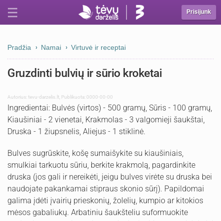
Prisijunk
Pradžia
Namai
Virtuvė ir receptai
Gruzdinti bulvių ir sūrio kroketai
Autorius:
tevu-darzelis.lt
,
Publikuota: 0000-00-00
Ingredientai: Bulvės (virtos) - 500 gramų, Sūris - 100 gramų,
Kiaušiniai - 2 vienetai, Krakmolas - 3 valgomieji šaukštai,
Druska - 1 žiupsnelis, Aliejus - 1 stiklinė.
Bulves sugrūskite, košę sumaišykite su kiaušiniais,
smulkiai tarkuotu sūriu, berkite krakmolą, pagardinkite
druska (jos gali ir nereikėti, jeigu bulves virėte su druska bei
naudojate pakankamai stipraus skonio sūrį). Papildomai
galima įdėti įvairių prieskonių, žolelių, kumpio ar kitokios
mėsos gabaliukų. Arbatiniu šaukšteliu suformuokite