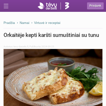
Prisijunk
Pradžia
Namai
Virtuvė ir receptai
Orkaitėje kepti karšti sumuštiniai su tunu
Autorius:
tevu-darzelis.lt
,
Publikuota: 2024-09-25