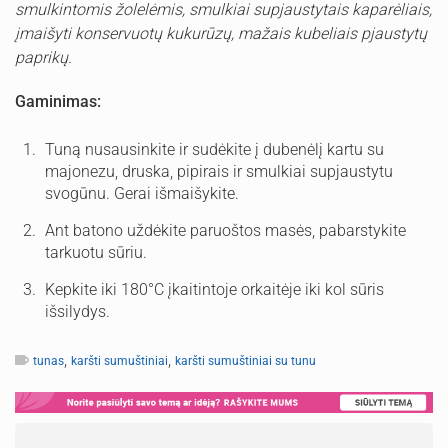
smulkintomis žolelėmis, smulkiai supjaustytais kaparėliais,
įmaišyti konservuotų kukurūzų, mažais kubeliais pjaustytų
paprikų.
Gaminimas:
Tuną nusausinkite ir sudėkite į dubenėlį kartu su
majonezu, druska, pipirais ir smulkiai supjaustytu
svogūnu. Gerai išmaišykite.
Ant batono uždėkite paruoštos masės, pabarstykite
tarkuotu sūriu.
Kepkite iki 180°C įkaitintoje orkaitėje iki kol sūris
išsilydys.
,
,
tunas
karšti sumuštiniai
karšti sumuštiniai su tunu