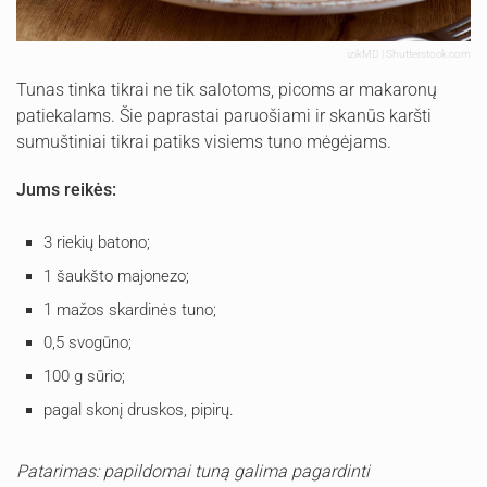
izikMD | Shutterstock.com
Tunas tinka tikrai ne tik salotoms, picoms ar makaronų
patiekalams. Šie paprastai paruošiami ir skanūs karšti
sumuštiniai tikrai patiks visiems tuno mėgėjams.
Jums reikės:
3 riekių batono;
1 šaukšto majonezo;
1 mažos skardinės tuno;
0,5 svogūno;
100 g sūrio;
pagal skonį druskos, pipirų.
Patarimas: papildomai tuną galima pagardinti