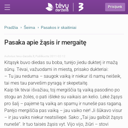
Prisijunk
Pradžia
Šeima
Pasakos ir skaitiniai
Pasaka apie žąsis ir mergaitę
Autorius:
tevu-darzelis.lt
,
Publikuota: 2011-02-12
Kitąsyk buvo diedas su boba, turėjo jiedu dukterį ir mažą
sūnų. Tėvai, važuodami in miestą, prisako dukteriai:
– Tu jau nedurna – saugok vaiką ir niekur iš namų neišeik,
tai mes tau parvešim pyragą ir skepetaitę.
Kaip tik tėvai išvažiau, toj mergiščia tą vaiką pasodino po
stogu an žolės, o pati išlėkė su vaikais an kelio. Lėkė žąsys
pro šalį – pajėmė tą vaiką an sparnų ir nunešė pas raganą.
Parėjo mergiščia pas vaiką – jau vaiko nėr! Ji šūkavo visur
– ir jau vaiks niekur neatsiliepė. Sako: „Tai jau galbūt žąsys
nunešė“. Ir tuo taisės žąsis vyt. Vijo vijo, žiūri – stovi