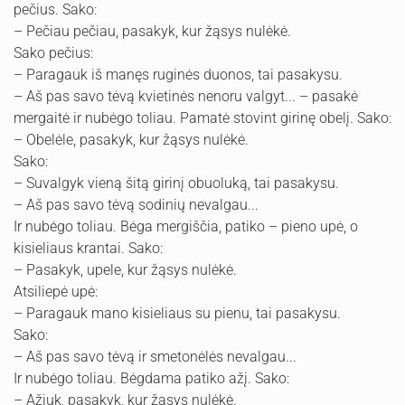
pečius. Sako:
– Pečiau pečiau, pasakyk, kur žąsys nulėkė.
Sako pečius:
– Paragauk iš manęs ruginės duonos, tai pasakysu.
– Aš pas savo tėvą kvietinės nenoru valgyt... – pasakė
mergaitė ir nubėgo toliau. Pamatė stovint girinę obelį. Sako:
– Obelėle, pasakyk, kur žąsys nulėkė.
Sako:
– Suvalgyk vieną šitą girinį obuoluką, tai pasakysu.
– Aš pas savo tėvą sodinių nevalgau...
Ir nubėgo toliau. Bėga mergiščia, patiko – pieno upė, o
kisieliaus krantai. Sako:
– Pasakyk, upele, kur žąsys nulėkė.
Atsiliepė upė:
– Paragauk mano kisieliaus su pienu, tai pasakysu.
Sako:
– Aš pas savo tėvą ir smetonėlės nevalgau...
Ir nubėgo toliau. Bėgdama patiko ažį. Sako:
– Ažiuk, pasakyk, kur žąsys nulėkė.