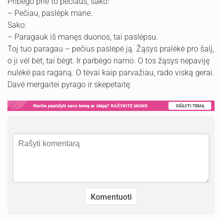
Pribėgo prie to pečiaus, sako:
– Pečiau, paslėpk mane.
Sako:
– Paragauk iš manęs duonos, tai paslėpsu.
Toj tuo paragau – pečius paslėpė ją. Žąsys pralėkė pro šalį,
o ji vėl bėt, tai bėgt. Ir parbėgo namo. O tos žąsys nepaviję
nulėkė pas raganą. O tėvai kaip parvažiau, rado viską gerai.
Davė mergaitei pyrago ir skepetaitę.