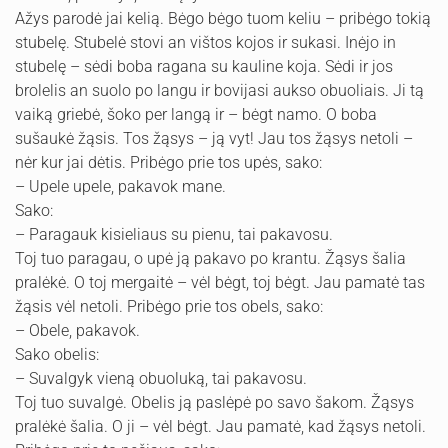
Ažys parodė jai kelią. Bėgo bėgo tuom keliu – pribėgo tokią
stubelę. Stubelė stovi an vištos kojos ir sukasi. Inėjo in
stubelę – sėdi boba ragana su kauline koja. Sėdi ir jos
brolelis an suolo po langu ir bovijasi aukso obuoliais. Ji tą
vaiką griebė, šoko per langą ir – bėgt namo. O boba
sušaukė žąsis. Tos žąsys – ją vyt! Jau tos žąsys netoli –
nėr kur jai dėtis. Pribėgo prie tos upės, sako:
– Upele upele, pakavok mane.
Sako:
– Paragauk kisieliaus su pienu, tai pakavosu.
Toj tuo paragau, o upė ją pakavo po krantu. Žąsys šalia
pralėkė. O toj mergaitė – vėl bėgt, toj bėgt. Jau pamatė tas
žąsis vėl netoli. Pribėgo prie tos obels, sako:
– Obele, pakavok.
Sako obelis:
– Suvalgyk vieną obuoluką, tai pakavosu.
Toj tuo suvalgė. Obelis ją paslėpė po savo šakom. Žąsys
pralėkė šalia. O ji – vėl bėgt. Jau pamatė, kad žąsys netoli.