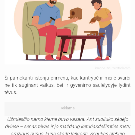
lemono | Shutterstock.com
Ši pamokanti istorija primena, kad kantrybė ir meilė svarbi
ne tik auginant vaikus, bet ir gyvenimo saulėlydyje lydint
tėvus.
Reklama:
Užmiesčio namo kieme buvo vasara. Ant suoliuko sėdėjo
dviese – senas tėvas ir jo maždaug keturiasdešimties metų
amžiaus sūnus, kuris skaitė laikraštį. Senukas stebėjo