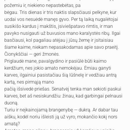
požemiu ir, niekieno nepastebėtas, pa
bėgau. Tris dienas ir tris naktis slapsčiausi pelkyne, kur
uodai vos nesuėdė manęs gyvo. Per tą laiką nugalėtojai
susikišo kardus į makštis, įsiviešpatavo rimtis, ir man
pavyko nusigauti už buvusios mano karalystės ribų. Ilgai
basčiausi, kol pagaliau atėjau į jūsų žemę ir įsitaisiau
šiame kaime, niekam nepasakodamas apie savo praeitį.
Čionykščiai — geri žmonės.
Priglaudė mane, pavalgydino ir pasiūlė būti kaimo
kerdžium, nes jokio amato nemokėjau. Ėmiau ganyti
karves, ilgainiui pasistačiau šią lūšnelę ir vedžiau antrą
kartą, nes pirmąją mano
pačią išsivedė priešas. Senatvėj tenka man sekioti paskui
karves, bet aš nesiskundžiu: žinau, kad garbingai pelnausi
duoną.
Turiu ir neįkainojamą brangenybę — dukrą. Ar dabar tau
aišku, kodėl noriu išleisti ją už vyro, mokančio kokį nors
amatą?