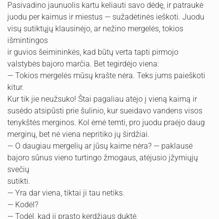
Pasivadino jaunuolis kartu keliauti savo dėdę, ir patraukė
juodu per kaimus ir miestus — sužadėtinės ieškoti. Juodu
visų sutiktųjų klausinėjo, ar nežino mergelės, tokios
išmintingos
ir guvios šeimininkės, kad būtų verta tapti pirmojo
valstybės bajoro marčia. Bet tegirdėjo viena:
— Tokios mergelės mūsų krašte nėra. Teks jums paieškoti
kitur.
Kur tik jie neužsuko! Štai pagaliau atėjo į vieną kaimą ir
susėdo atsipūsti prie šulinio, kur sueidavo vandens visos
tenykštės merginos. Kol ėmė temti, pro juodu praėjo daug
merginų, bet nė viena nepritiko jų širdžiai.
— O daugiau mergelių ar jūsų kaime nėra? — paklausė
bajoro sūnus vieno turtingo žmogaus, atėjusio įžymiųjų
svečių
sutikti.
— Yra dar viena, tiktai ji tau netiks.
— Kodėl?
— Todėl, kad ji prasto kerdžiaus duktė.