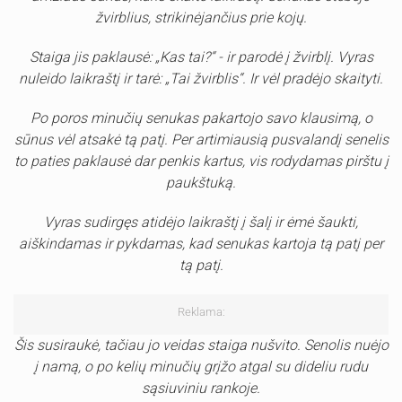
žvirblius, strikinėjančius prie kojų.
Staiga jis paklausė: „Kas tai?“ - ir parodė į žvirblį. Vyras
nuleido laikraštį ir tarė: „Tai žvirblis“. Ir vėl pradėjo skaityti.
Po poros minučių senukas pakartojo savo klausimą, o
sūnus vėl atsakė tą patį. Per artimiausią pusvalandį senelis
to paties paklausė dar penkis kartus, vis rodydamas pirštu į
paukštuką.
Vyras sudirgęs atidėjo laikraštį į šalį ir ėmė šaukti,
aiškindamas ir pykdamas, kad senukas kartoja tą patį per
tą patį.
Reklama:
Šis susiraukė, tačiau jo veidas staiga nušvito. Senolis nuėjo
į namą, o po kelių minučių grįžo atgal su dideliu rudu
sąsiuviniu rankoje.