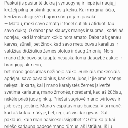
Paskui jis pasiuntė dukrą į vynuogyną ir liepė jai naująjį
kreželį pilną priskinti geriausių kekių. Kai mergina išėjo,
kerdžius atsigręžė į bajoro sūnų ir jam pasakė:
— Matau, moki savo amatą ir todėl sutinku atiduoti tau
savo dukrą. O dabar pasiklausyk manęs ir suprasi, kodėl aš
norėjau, kad išmoktum kokio nors amato. Dabar aš ganau
karves, sūneli, bet žinok, kad savo metu buvau karalius ir
valdžiau didžiulius žemės plotus ir daug žmonių. Nors
mano ižde buvo sukaupta nesuskaitoma daugybė aukso ir
brangiųjų akmenų,
bet mano gobšumas nežinojo saiko. Sunkiais mokesčiais
apdėjau savo pavaldinius, kankinau juos, ir jie ėmė manęs
nekęsti. Ir kartą, kai į mano karalystės žemes įsiveržė
svetima kariauna, mano žmonės, norėdami, kad aš žūčiau,
nekėlė prieš juos ginklų. Priešai sugriovė mano tvirtoves ir
įsibrovė į sostinę. Mano viešpatavimas baigėsi. Visi manė,
kad aš kritau mūšyje, bet, regi, aš vis dar gyvas. Gal
paklausi, kaip man pasisekė išsigelbėti? O štai kaip: kai
priešo kariauna padegė mano rūmus, aš ištrūkau iš jų