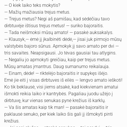
— O kiek laiko teks mokytis?
— Mažių mažiausia trejus metus.
— Trejus metus? Negi aš pamišau, kad sėdėčiau tavo
dirbtuvėje ištisus trejus metus! — suriko bajoraitis.
— Tada neišmoksi mūsų amato! — pasakė auksakalys.
— Klausyk,— ėmė jį įkalbinėti dėdė,— jisai juk pirmojo mūsų
valstybės bajoro sūnus. Apmokyk jį savo amato per dvi —
tris savaites. Neapsigausi. Jo tėvas gausiai tau atlygins.
— Negaliu jo apmokyti greičiau, kaip per trejus metus.
Mūsų amatas įmantrus. Daug sumanumo reikalauja.
— Einam, dėde! — riktelėjo bajoraitis ir supykęs išėjo.
Emė jie eiti į visas dirbtuves iš eilės — lengvo amato ieškoti!
Ko tik beklausė, visi jiems atsakė, kad kiekvienam amatui
išmokti reikia laiko ir kantrybės. Pagaliau juodu užėjo į
dirbtuvę, kur vienas senukas pynė krežius iš karklų.
— Va šis amatas kaip tik man! — pasakė bajoraitis ir
paklausė senuko, per kiek laiko šis gali jį išmokyti pinti
krežius.