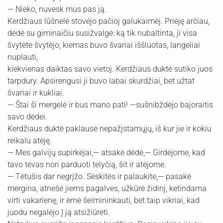
— Nieko, nuvesk mus pas ją.
Kerdžiaus lūšnelė stovėjo pačioj galukaimėj. Priėję arčiau,
dėdė su giminaičiu susižvalgė: ką tik nubaltinta, ji visa
švytėte švytėjo, kiemas buvo švariai iššluotas, langeliai
nuplauti,
kiekvienas daiktas savo vietoj. Kerdžiaus duktė sutiko juos
tarpdury. Apsirengusi ji buvo labai skurdžiai, bet užtat
švariai ir kukliai.
— Štai ši mergelė ir bus mano pati! —sušnibždėjo bajoraitis
savo dėdei.
Kerdžiaus duktė paklausė nepažįstamųjų, iš kur jie ir kokiu
reikalu atėję.
— Mes galvijų supirkėjai,— atsakė dėdė,— Girdėjome, kad
tavo tėvas nori parduoti telyčią, šit ir atėjome.
— Tėtušis dar negrįžo. Sėskitės ir palaukite,— pasakė
mergina, atnešė jiems pagalves, užkūrė židinį, ketindama
virti vakarienę, ir ėmė šeimininkauti, bet taip vikriai, kad
juodu negalėjo Į ją atsižiūrėti.