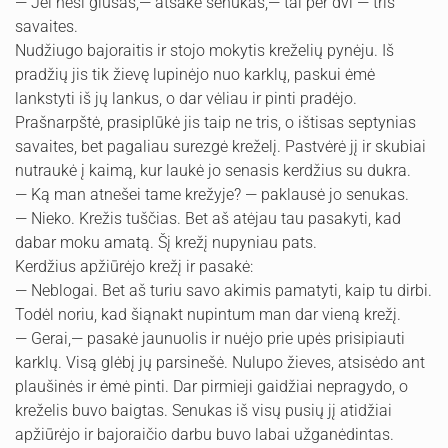
— Jei nesi glušas,— atsakė senukas,— tai per dvi — tris
savaites.
Nudžiugo bajoraitis ir stojo mokytis kreželių pynėju. Iš
pradžių jis tik žievę lupinėjo nuo karklų, paskui ėmė
lankstyti iš jų lankus, o dar vėliau ir pinti pradėjo.
Prašnarpštė, prasiplūkė jis taip ne tris, o ištisas septynias
savaites, bet pagaliau surezgė kreželį. Pastvėrė jį ir skubiai
nutraukė į kaimą, kur laukė jo senasis kerdžius su dukra.
— Ką man atnešei tame krežyje? — paklausė jo senukas.
— Nieko. Krežis tuščias. Bet aš atėjau tau pasakyti, kad
dabar moku amatą. Šį krežį nupyniau pats.
Kerdžius apžiūrėjo krežį ir pasakė:
— Neblogai. Bet aš turiu savo akimis pamatyti, kaip tu dirbi.
Todėl noriu, kad šiąnakt nupintum man dar vieną krežį.
— Gerai,— pasakė jaunuolis ir nuėjo prie upės prisipiauti
karklų. Visą glėbį jų parsinešė. Nulupo žieves, atsisėdo ant
plaušinės ir ėmė pinti. Dar pirmieji gaidžiai nepragydo, o
kreželis buvo baigtas. Senukas iš visų pusių jį atidžiai
apžiūrėjo ir bajoraičio darbu buvo labai užganėdintas.