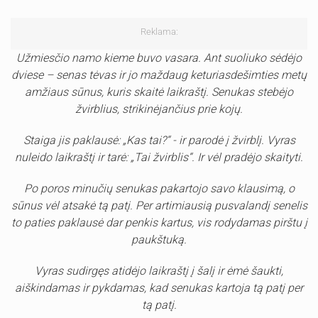
Reklama:
Užmiesčio namo kieme buvo vasara. Ant suoliuko sėdėjo
dviese – senas tėvas ir jo maždaug keturiasdešimties metų
amžiaus sūnus, kuris skaitė laikraštį. Senukas stebėjo
žvirblius, strikinėjančius prie kojų.
Staiga jis paklausė: „Kas tai?“ - ir parodė į žvirblį. Vyras
nuleido laikraštį ir tarė: „Tai žvirblis“. Ir vėl pradėjo skaityti.
Po poros minučių senukas pakartojo savo klausimą, o
sūnus vėl atsakė tą patį. Per artimiausią pusvalandį senelis
to paties paklausė dar penkis kartus, vis rodydamas pirštu į
paukštuką.
Vyras sudirgęs atidėjo laikraštį į šalį ir ėmė šaukti,
aiškindamas ir pykdamas, kad senukas kartoja tą patį per
tą patį.