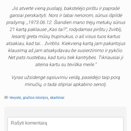
Jis atvertė vieną puslapį, bakstelėjo pirštu ir paprašė
garsiai perskaityti. Nors ir labai nenorom, sūnus išpildė
prašymą: „1973.06.12. Šiandien mano trejų metukų sūnus
21 kartą paklausė „Kas tai?“, rodydamas pirštu į žvirblį,
lesantį greta mūsų trupinukus, o aš visus tuos kartus
atsakiau, kad tai... žvirblis. Kiekvieną kartą jam pakartojus
klausimą aš jam atsakydavau be susierzinimo ir pykčio.
Net pats nustebau, kad turiu tiek kantrybės. Tikriausiai ji
ateina kartu su tėviška meile.“
Vyras užsidengė sąsiuviniu veidą, pasėdėjo taip porą
minučių, o tada stipriai apkabino senolį.
,
,
tėvystė
gražios istorijos
skaitiniai