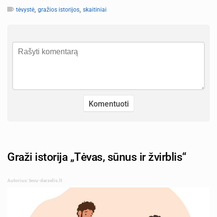
,
,
tėvystė
gražios istorijos
skaitiniai
Graži istorija „Tėvas, sūnus ir žvirblis“
Autorius: tevu-darzelis.lt