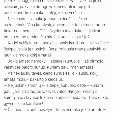
Netrukus sugrįžo ir senasis kerdžius. Pasisveikino jis su
svečiais, pakvietė drauge vakarieniauti ir taip pat
pasiteiravo, kokiu reikalu atėję ir kuo verčiasi.
— Neslėpsim,— atsakė jaunuolio dėdė.— Ieškom
sužadėtinės. Visą karalystę apėjom, bet taip ir nesuradom
tinkamos mergelės. O šit išvydom tavo dukrą, ir ji iškart
pritiko mano giminaičio širdžiai. Ar leisi ją už jo?
— Kodėl neišleidus,— atsakė senasis kerdžius.— Jei vyšnelė
išsirpo, reikia ją nurėkšti. Bet pirmiausia man pasakykit, ar
jaunikis moka kokį amatą?
— Jokio amato nemoku,— atsakė jaunuolis,— aš pirmojo
valstybės bajoro sūnus. Kuriam galui man amatas?
— Aš neklausiu tavęs, kieno sūnus esi, o klausiu, kokį
amatą moki,— pakartojo kerdžius.
— Ne juokink žmonių,— įsiterpė jaunuolio dėdė,— kuriam
galui jam amatas, jei jo tėvas valdo daugelį miestų ir
kaimų, o jo skrynios lūžta nuo aukso ir sidabro. Tavo duktė
gyvens kaip karalienė!
— Čia nėra sužadėtinės vyrui, kuris nemoka jokio amato,—