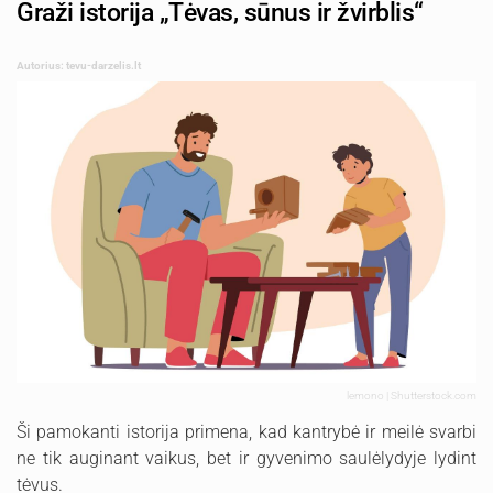
Graži istorija „Tėvas, sūnus ir žvirblis“
Autorius: tevu-darzelis.lt
lemono | Shutterstock.com
Ši pamokanti istorija primena, kad kantrybė ir meilė svarbi
ne tik auginant vaikus, bet ir gyvenimo saulėlydyje lydint
tėvus.