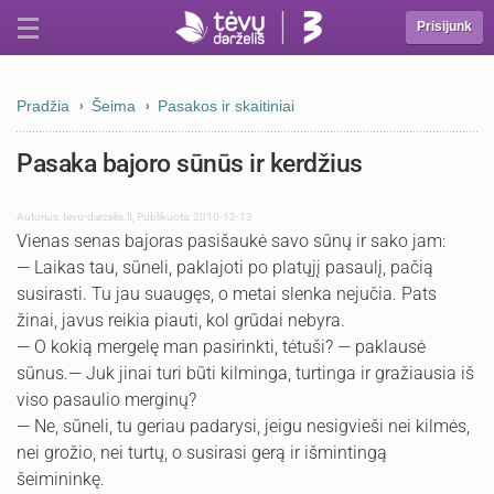
Prisijunk
Pradžia
Šeima
Pasakos ir skaitiniai
Pasaka bajoro sūnūs ir kerdžius
Autorius:
tevu-darzelis.lt
,
Publikuota: 2010-12-13
Vienas senas bajoras pasišaukė savo sūnų ir sako jam:
— Laikas tau, sūneli, paklajoti po platųjį pasaulį, pačią
susirasti. Tu jau suaugęs, o metai slenka nejučia. Pats
žinai, javus reikia piauti, kol grūdai nebyra.
— O kokią mergelę man pasirinkti, tėtuši? — paklausė
sūnus.— Juk jinai turi būti kilminga, turtinga ir gražiausia iš
viso pasaulio merginų?
— Ne, sūneli, tu geriau padarysi, jeigu nesigvieši nei kilmės,
nei grožio, nei turtų, o susirasi gerą ir išmintingą
šeimininkę.