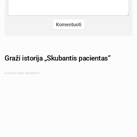
Graži istorija „Skubantis pacientas“
Autorius: tevu-darzelis.lt