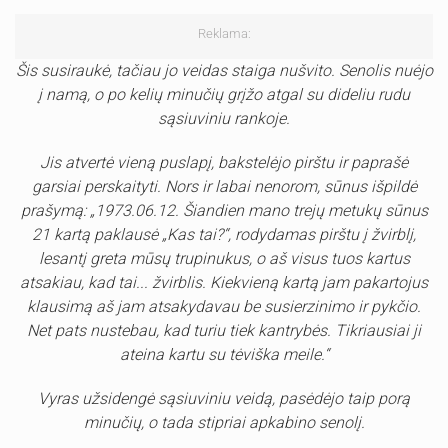
Reklama:
Šis susiraukė, tačiau jo veidas staiga nušvito. Senolis nuėjo
į namą, o po kelių minučių grįžo atgal su dideliu rudu
sąsiuviniu rankoje.
Jis atvertė vieną puslapį, bakstelėjo pirštu ir paprašė
garsiai perskaityti. Nors ir labai nenorom, sūnus išpildė
prašymą: „1973.06.12. Šiandien mano trejų metukų sūnus
21 kartą paklausė „Kas tai?“, rodydamas pirštu į žvirblį,
lesantį greta mūsų trupinukus, o aš visus tuos kartus
atsakiau, kad tai... žvirblis. Kiekvieną kartą jam pakartojus
klausimą aš jam atsakydavau be susierzinimo ir pykčio.
Net pats nustebau, kad turiu tiek kantrybės. Tikriausiai ji
ateina kartu su tėviška meile.“
Vyras užsidengė sąsiuviniu veidą, pasėdėjo taip porą
minučių, o tada stipriai apkabino senolį.