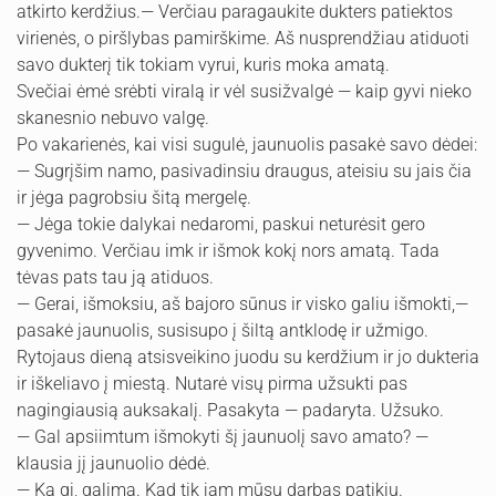
atkirto kerdžius.— Verčiau paragaukite dukters patiektos
virienės, o piršlybas pamirškime. Aš nusprendžiau atiduoti
savo dukterį tik tokiam vyrui, kuris moka amatą.
Svečiai ėmė srėbti viralą ir vėl susižvalgė — kaip gyvi nieko
skanesnio nebuvo valgę.
Po vakarienės, kai visi sugulė, jaunuolis pasakė savo dėdei:
— Sugrįšim namo, pasivadinsiu draugus, ateisiu su jais čia
ir jėga pagrobsiu šitą mergelę.
— Jėga tokie dalykai nedaromi, paskui neturėsit gero
gyvenimo. Verčiau imk ir išmok kokį nors amatą. Tada
tėvas pats tau ją atiduos.
— Gerai, išmoksiu, aš bajoro sūnus ir visko galiu išmokti,—
pasakė jaunuolis, susisupo į šiltą antklodę ir užmigo.
Rytojaus dieną atsisveikino juodu su kerdžium ir jo dukteria
ir iškeliavo į miestą. Nutarė visų pirma užsukti pas
nagingiausią auksakalį. Pasakyta — padaryta. Užsuko.
— Gal apsiimtum išmokyti šį jaunuolį savo amato? —
klausia jį jaunuolio dėdė.
— Ką gi, galima. Kad tik jam mūsų darbas patikiu.