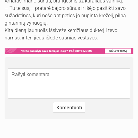
Amatas, mano sūnau, brangesnis už karaliaus vainiką.
— Tu teisus,— pratarė bajoro sūnus ir išėjo pasitikti savo
sužadėtinės, kuri nešė ant peties jo nupintą kreželį, pilną
gintarinių vynuogių.
Kitą dieną jaunuolis išsivežė kerdžiaus dukterį į tėvo
namus, ir ten jiedu iškėlė šaunias vestuves.