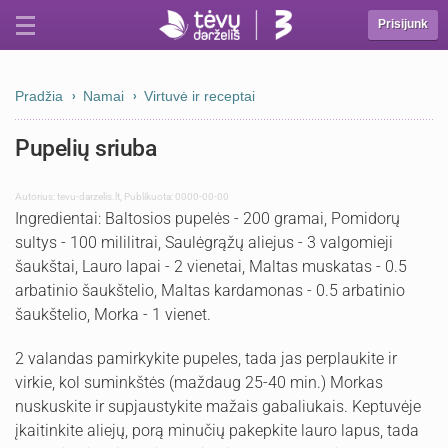
Prisijunk
Pradžia
Namai
Virtuvė ir receptai
Pupelių sriuba
Autorius:
tevu-darzelis.lt
,
Publikuota: 0000-00-00
Ingredientai: Baltosios pupelės - 200 gramai, Pomidorų
sultys - 100 mililitrai, Saulėgrąžų aliejus - 3 valgomieji
šaukštai, Lauro lapai - 2 vienetai, Maltas muskatas - 0.5
arbatinio šaukštelio, Maltas kardamonas - 0.5 arbatinio
šaukštelio, Morka - 1 vienet.
2 valandas pamirkykite pupeles, tada jas perplaukite ir
virkie, kol suminkštės (maždaug 25-40 min.) Morkas
nuskuskite ir supjaustykite mažais gabaliukais. Keptuvėje
įkaitinkite aliejų, porą minučių pakepkite lauro lapus, tada