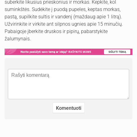
suberkite likusius prieskonius ir morkas. Kepkite, kol
suminkštės. Sudėkite į puodą pupeles, keptas morkas,
pastą, supilkite sultis ir vandenį (maždaug apie 1 litrą).
Užvirinkite ir virkite ant silpnos ugnies apie 15 minučių.
Pabaigoje įberkite druskos ir pipirų, pabarstykite
žalumynais.