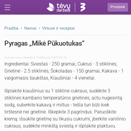
Prisijunk
Pradžia
Namai
Virtuvė ir receptai
Pyragas „Mikė Pūkuotukas“
Autorius:
tevu-darzelis.lt
,
Publikuota: 0000-00-00
Ingredientai: Sviestas - 250 gramai, Cukrus - 3 stiklinės,
Grietinė - 2.5 stiklinės, Šokoladas - 150 gramai, Kakava - 1
valgomasis šaukštas, Kiaušiniai - 4 vienetai.
Išplakite kiaušinius su 1 stikline cukraus, sudėkite 3
stiklines kambario temperatūros grietinės, actu nugesintą
sodą, suberkite kakavą ir miltus - tešla turi būti kiek
tirštesnė nei grietinė. Iškepkite 3 pagrindus. Paruoškite
kremą: išsukite grietinę su likusiu cukrumi, įberkite vanilinio
cukraus, sudėkite minkštą sviestą ir išplakite plaktuvu.