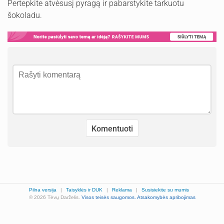
Pertepkite atvėsusį pyragą ir pabarstykite tarkuotu
šokoladu.
Pilna versija
|
Taisyklės ir DUK
|
Reklama
|
Susisiekite su mumis
© 2026 Tėvų Darželis.
Visos teisės saugomos.
Atsakomybės apribojimas