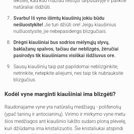
lėkštės, kad kuo mažiau liestųsi tarpusavyje ir palikite
natūraliai išdžiūti.
Svarbu! Iš vyno išimtų kiaušinių jokiu būdu
nešluostykite!
Jie turi džiūti ore! Jeigu kiaušinius
nušluostysite, jie nebepasidengs blizgučiais.
Drėgni kiaušiniai bus sodrios mėlynųjų slyvų,
baklažanų spalvos, tačiau dar neblizgės, žėručiai
pasirodys tik kiaušiniams visiškai išdžiuvus ore.
Sausų kiaušinių taip pat papildomai neblizginkite,
netrinkite, netepkite aliejumi, nes taip tik nubrauksite
blizgučius.
Kodėl vyne marginti kiaušiniai ima blizgėti?
Raudonajame vyne yra natūralių medžiagų - polifenolių
(ypač taninų ir antocianinų). Virimo ir mirkymo vyne metu
šios medžiagos ant kiaušinio lukšto sudaro ploną plėvelę,
kuri džiūdama ima kristalizuotis. Šie kristaliukai atspindi