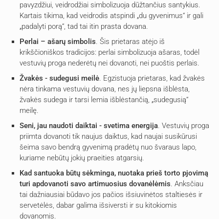
pavyzdžiui, veidrodžiai simbolizuoja dūžtančius santykius.
Kartais tikima, kad veidrodis atspindi „du gyvenimus“ ir gali
„padalyti porą“, tad tai itin prasta dovana.
Perlai – ašarų simbolis
. Šis prietaras atėjo iš
krikščioniškos tradicijos: perlai simbolizuoja ašaras, todėl
vestuvių proga nederėtų nei dovanoti, nei puoštis perlais.
Žvakės - sudegusi meilė
. Egzistuoja prietaras, kad žvakės
nėra tinkama vestuvių dovana, nes jų liepsna išblėsta,
žvakės sudega ir tarsi lemia išblėstančią, „sudegusią“
meilę.
Seni, jau naudoti daiktai - svetima energija
. Vestuvių proga
priimta dovanoti tik naujus daiktus, kad naujai susikūrusi
šeima savo bendrą gyvenimą pradėtų nuo švaraus lapo,
kuriame nebūtų jokių praeities atgarsių.
Kad santuoka būtų sėkminga, nuotaka prieš torto pjovimą
turi apdovanoti savo artimuosius dovanėlėmis
. Anksčiau
tai dažniausiai būdavo jos pačios išsiuvinėtos staltiesės ir
servetėlės, dabar galima išsiversti ir su kitokiomis
dovanomis.