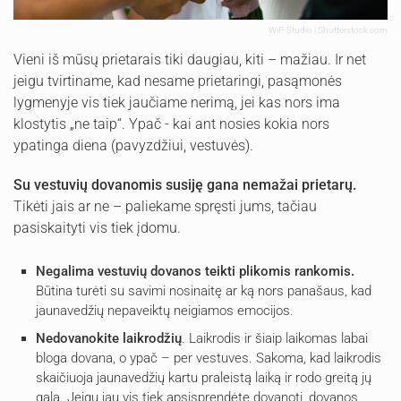
WiP-Studio | Shutterstock.com
Vieni iš mūsų prietarais tiki daugiau, kiti – mažiau. Ir net
jeigu tvirtiname, kad nesame prietaringi, pasąmonės
lygmenyje vis tiek jaučiame nerimą, jei kas nors ima
klostytis „ne taip“. Ypač - kai ant nosies kokia nors
ypatinga diena (pavyzdžiui, vestuvės).
Su vestuvių dovanomis susiję gana nemažai prietarų.
Tikėti jais ar ne – paliekame spręsti jums, tačiau
pasiskaityti vis tiek įdomu.
Negalima vestuvių dovanos teikti plikomis rankomis.
Būtina turėti su savimi nosinaitę ar ką nors panašaus, kad
jaunavedžių nepaveiktų neigiamos emocijos.
Nedovanokite laikrodžių
. Laikrodis ir šiaip laikomas labai
bloga dovana, o ypač – per vestuves. Sakoma, kad laikrodis
skaičiuoja jaunavedžių kartu praleistą laiką ir rodo greitą jų
galą. Jeigu jau vis tiek apsisprendėte dovanoti, dovanos