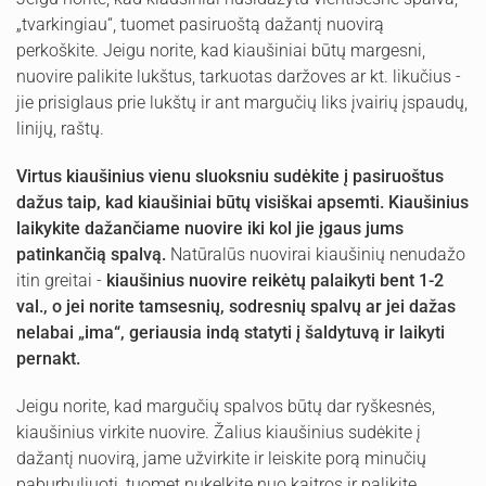
„tvarkingiau“, tuomet pasiruoštą dažantį nuovirą
perkoškite. Jeigu norite, kad kiaušiniai būtų margesni,
nuovire palikite lukštus, tarkuotas daržoves ar kt. likučius -
jie prisiglaus prie lukštų ir ant margučių liks įvairių įspaudų,
linijų, raštų.
Virtus kiaušinius vienu sluoksniu sudėkite į pasiruoštus
dažus taip, kad kiaušiniai būtų visiškai apsemti. Kiaušinius
laikykite dažančiame nuovire iki kol jie įgaus jums
patinkančią spalvą.
Natūralūs nuovirai kiaušinių nenudažo
itin greitai -
kiaušinius nuovire reikėtų palaikyti bent 1-2
val., o jei norite tamsesnių, sodresnių spalvų ar jei dažas
nelabai „ima“, geriausia indą statyti į šaldytuvą ir laikyti
pernakt.
Jeigu norite, kad margučių spalvos būtų dar ryškesnės,
kiaušinius virkite nuovire. Žalius kiaušinius sudėkite į
dažantį nuovirą, jame užvirkite ir leiskite porą minučių
paburbuliuoti, tuomet nukelkite nuo kaitros ir palikite