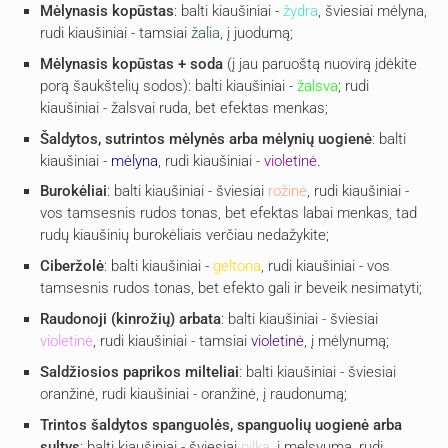
Mėlynasis kopūstas
: balti kiaušiniai -
žydra
, šviesiai mėlyna,
rudi kiaušiniai - tamsiai
žalia
, į juodumą;
Mėlynasis kopūstas + soda
(į jau paruoštą nuovirą įdėkite
porą šaukštelių sodos): balti kiaušiniai -
žalsva
; rudi
kiaušiniai - žalsvai ruda, bet efektas menkas;
Šaldytos, sutrintos mėlynės arba mėlynių uogienė
: balti
kiaušiniai -
mėlyna
, rudi kiaušiniai -
violetinė
.
Burokėliai
: balti kiaušiniai - šviesiai
rožinė
, rudi kiaušiniai -
vos tamsesnis rudos tonas, bet efektas labai menkas, tad
rudų kiaušinių burokėliais verčiau nedažykite;
Ciberžolė
: balti kiaušiniai -
geltona
, rudi kiaušiniai - vos
tamsesnis rudos tonas, bet efekto gali ir beveik nesimatyti;
Raudonoji (kinrožių) arbata
: balti kiaušiniai - šviesiai
violetinė
, rudi kiaušiniai - tamsiai
violetinė
, į mėlynumą;
Saldžiosios paprikos milteliai
: balti kiaušiniai - šviesiai
oranžinė, rudi kiaušiniai - oranžinė, į raudonumą;
Trintos šaldytos spanguolės, spanguolių uogienė arba
sultys
: balti kiaušiniai - šviesiai
pilka
, į melsvumą, rudi