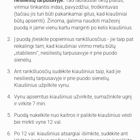
nesiliestų tarpusavyje.
Tad labiausiai tiktų platus,
virimui tinkantis indas, pavyzdžiui, troškintuvas
(tačiau jis turi būti pakankamai gilus, kad kiaušiniai
būtų apsemti). Žinoma, galima naudoti mažesnį
puodą ir jame vienu kartu marginti po kelis kiaušinius.
Į puodą įtieskite popierinius rankšluosčius - jie taip pat
reikalingi tam, kad kiaušiniai virimo metu būtų
„stabilesni“, nesiliestų tarpusavyje ir prie puodo
sienelių.
Ant rankšluosčių sudėkite kiaušinius taip, kad jie
nesiliestų tarpusavyje ir prie puodo sienelių.
Kiaušinius užpilkite vynu.
Vynu apsemtus kiaušinius užvirkite, sumažinkite ugnį
ir virkite 7 min.
Puodą nukelkite nuo kaitros ir palikite kiaušinius vėsti
bei mirkti vyne 12 val.
Po 12 val. kiaušinius atsargiai išimkite, sudėkite ant