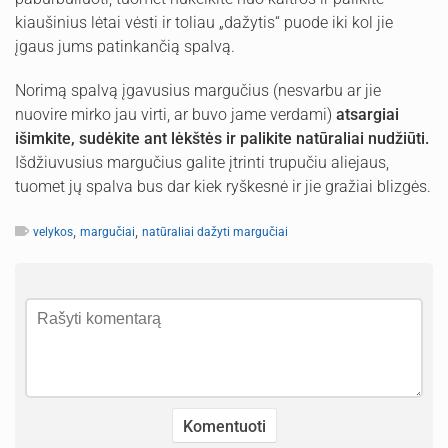
kiaušinius lėtai vėsti ir toliau „dažytis“ puode iki kol jie
įgaus jums patinkančią spalvą.
Norimą spalvą įgavusius margučius (nesvarbu ar jie
nuovire mirko jau virti, ar buvo jame verdami)
atsargiai
išimkite, sudėkite ant lėkštės ir palikite natūraliai nudžiūti.
Išdžiuvusius margučius galite įtrinti trupučiu aliejaus,
tuomet jų spalva bus dar kiek ryškesnė ir jie gražiai blizgės.
,
,
velykos
margučiai
natūraliai dažyti margučiai