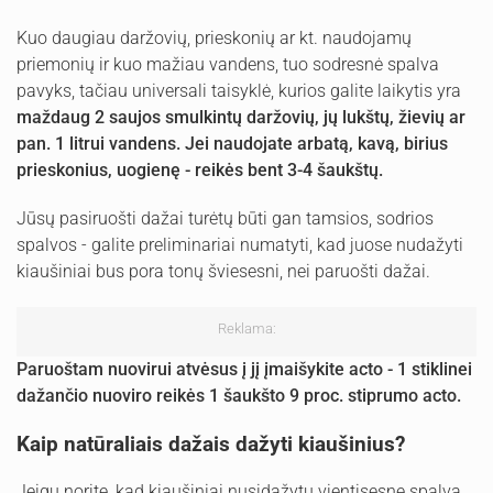
Kuo daugiau daržovių, prieskonių ar kt. naudojamų
priemonių ir kuo mažiau vandens, tuo sodresnė spalva
pavyks, tačiau universali taisyklė, kurios galite laikytis yra
maždaug 2 saujos smulkintų daržovių, jų lukštų, žievių ar
pan. 1 litrui vandens. Jei naudojate arbatą, kavą, birius
prieskonius, uogienę - reikės bent 3-4 šaukštų.
Jūsų pasiruošti dažai turėtų būti gan tamsios, sodrios
spalvos - galite preliminariai numatyti, kad juose nudažyti
kiaušiniai bus pora tonų šviesesni, nei paruošti dažai.
Reklama:
Paruoštam nuovirui atvėsus į jį įmaišykite acto - 1 stiklinei
dažančio nuoviro reikės 1 šaukšto 9 proc. stiprumo acto.
Kaip natūraliais dažais dažyti kiaušinius?
Jeigu norite, kad kiaušiniai nusidažytu vientisesne spalva,