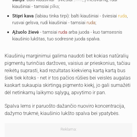
kiaušiniai - tamsiai
pilka
;
Stipri kava
(labiau tinka tirpi): balti kiaušiniai - šviesiai
ruda
,
rusvai gelsva, rudi kiaušiniai - tamsiai
ruda
;
Ąžuolo žievė
- tamsiai
ruda
arba juoda - kuo tamsesnis
kiaušinio lukštas, tuo sodresnė juoda spalva.
Kiaušinių marginimui galima naudoti bet kokias natūralių
pigmentų turinčias daržoves, vaisius ar prieskonius, tačiau
reikėtų suprasti, kad rezultatas kiekvieną kartą kartą bus
šiek tiek kitoks - net ir tos pačios rūšies bei veislės augalas
kaskart sukaupia skirtingą pigmento kiekį, jo gali sumažėti
dėl netinkamų laikymo sąlygų, apvytimo ir pan.
Spalva lems ir paruošto dažančio nuoviro koncentracija,
dažymo trukmė, kiaušinio lukšto spalva bei ypatybės.
Reklama: