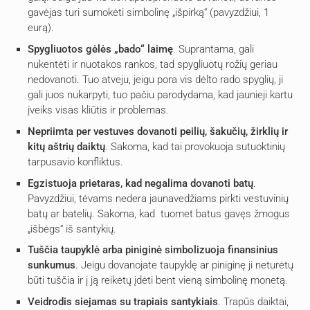
gavėjas turi sumokėti simbolinę „išpirką“ (pavyzdžiui, 1
eurą).
Spygliuotos gėlės „bado“ laimę
. Suprantama, gali
nukentėti ir nuotakos rankos, tad spygliuotų rožių geriau
nedovanoti. Tuo atveju, jeigu pora vis dėlto rado spyglių, ji
gali juos nukarpyti, tuo pačiu parodydama, kad jaunieji kartu
įveiks visas kliūtis ir problemas.
Nepriimta per vestuves dovanoti peilių, šakučių, žirklių ir
kitų aštrių daiktų
. Sakoma, kad tai provokuoja sutuoktinių
tarpusavio konfliktus.
Egzistuoja prietaras, kad negalima dovanoti batų
.
Pavyzdžiui, tėvams nedera jaunavedžiams pirkti vestuvinių
batų ar batelių. Sakoma, kad tuomet batus gavęs žmogus
„išbėgs“ iš santykių.
Tuščia taupyklė arba piniginė simbolizuoja finansinius
sunkumus
. Jeigu dovanojate taupyklę ar piniginę ji neturėtų
būti tuščia ir į ją reikėtų įdėti bent vieną simbolinę monetą.
Veidrodis siejamas su trapiais santykiais
. Trapūs daiktai,