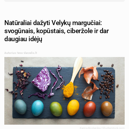
Natūraliai dažyti Velykų margučiai:
svogūnais, kopūstais, ciberžole ir dar
daugiau idėjų
Autorius: tevu-darzelis.lt
Karina Bostanika | Shutterstock.com