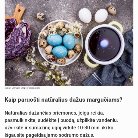
Yulia Furman | Shutterstock.com
Kaip paruošti natūralius dažus margučiams?
Natūralias dažančias priemones, jeigu reikia,
pasmulkinkite, sudėkite į puodą, užpilkite vandeniu,
užvirkite ir sumažinę ugnį virkite 10-30 min. iki kol
išgausite pageidaujamo sodrumo dažus.