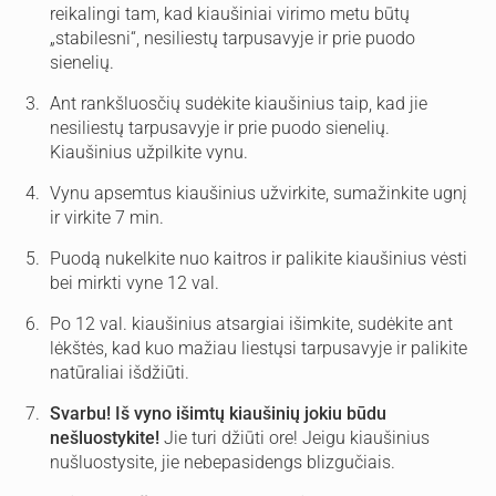
reikalingi tam, kad kiaušiniai virimo metu būtų
„stabilesni“, nesiliestų tarpusavyje ir prie puodo
sienelių.
Ant rankšluosčių sudėkite kiaušinius taip, kad jie
nesiliestų tarpusavyje ir prie puodo sienelių.
Kiaušinius užpilkite vynu.
Vynu apsemtus kiaušinius užvirkite, sumažinkite ugnį
ir virkite 7 min.
Puodą nukelkite nuo kaitros ir palikite kiaušinius vėsti
bei mirkti vyne 12 val.
Po 12 val. kiaušinius atsargiai išimkite, sudėkite ant
lėkštės, kad kuo mažiau liestųsi tarpusavyje ir palikite
natūraliai išdžiūti.
Svarbu! Iš vyno išimtų kiaušinių jokiu būdu
nešluostykite!
Jie turi džiūti ore! Jeigu kiaušinius
nušluostysite, jie nebepasidengs blizgučiais.