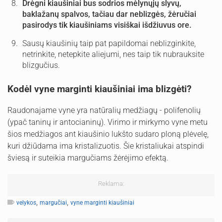
Drėgni kiaušiniai bus sodrios mėlynųjų slyvų,
baklažanų spalvos, tačiau dar neblizgės, žėručiai
pasirodys tik kiaušiniams visiškai išdžiuvus ore.
Sausų kiaušinių taip pat papildomai neblizginkite,
netrinkite, netepkite aliejumi, nes taip tik nubrauksite
blizgučius.
Kodėl vyne marginti kiaušiniai ima blizgėti?
Raudonajame vyne yra natūralių medžiagų - polifenolių
(ypač taninų ir antocianinų). Virimo ir mirkymo vyne metu
šios medžiagos ant kiaušinio lukšto sudaro ploną plėvelę,
kuri džiūdama ima kristalizuotis. Šie kristaliukai atspindi
šviesą ir suteikia margučiams žėrėjimo efektą.
Reklama:
,
,
velykos
margučiai
vyne marginti kiaušiniai