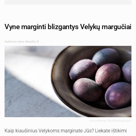
Vyne marginti blizgantys Velykų margučiai
Autorius: tevu-darzelis.lt
Anna Mente | Shutterstock.com
Kaip kiaušinius Velykoms marginate Jūs? Liekate ištikimi