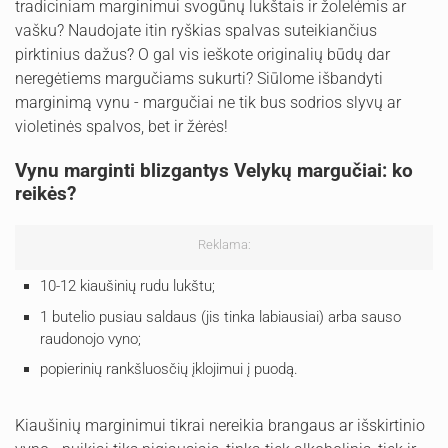
tradiciniam marginimui svogūnų lukštais ir žolelėmis ar
vašku? Naudojate itin ryškias spalvas suteikiančius
pirktinius dažus? O gal vis ieškote originalių būdų dar
neregėtiems margučiams sukurti? Siūlome išbandyti
marginimą vynu - margučiai ne tik bus sodrios slyvų ar
violetinės spalvos, bet ir žėrės!
Vynu marginti blizgantys Velykų margučiai: ko
reikės?
Reklama:
10-12 kiaušinių rudu lukštu;
1 butelio pusiau saldaus (jis tinka labiausiai) arba sauso
raudonojo vyno;
popierinių rankšluosčių įklojimui į puodą.
Kiaušinių marginimui tikrai nereikia brangaus ar išskirtinio