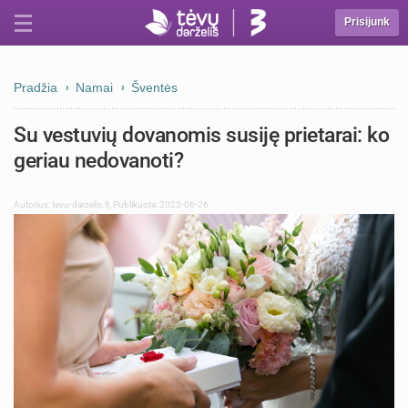
Prisijunk
Pradžia
Namai
Šventės
Su vestuvių dovanomis susiję prietarai: ko
geriau nedovanoti?
Autorius:
tevu-darzelis.lt
,
Publikuota: 2025-06-26