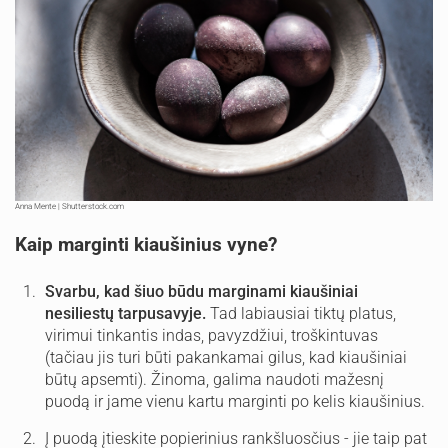
Anna Mente | Shutterstock.com
Kaip marginti kiaušinius vyne?
Svarbu, kad šiuo būdu marginami kiaušiniai
nesiliestų tarpusavyje.
Tad labiausiai tiktų platus,
virimui tinkantis indas, pavyzdžiui, troškintuvas
(tačiau jis turi būti pakankamai gilus, kad kiaušiniai
būtų apsemti). Žinoma, galima naudoti mažesnį
puodą ir jame vienu kartu marginti po kelis kiaušinius.
Į puodą įtieskite popierinius rankšluosčius - jie taip pat