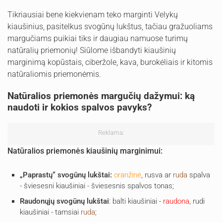
Tikriausiai bene kiekvienam teko marginti Velykų
kiaušinius, pasitelkus svogūnų lukštus, tačiau gražuoliams
margučiams puikiai tiks ir daugiau namuose turimų
natūralių priemonių! Siūlome išbandyti kiaušinių
marginimą kopūstais, ciberžole, kava, burokėliais ir kitomis
natūraliomis priemonėmis.
Natūralios priemonės margučių dažymui: ką
naudoti ir kokios spalvos pavyks?
Reklama:
Natūralios priemonės kiaušinių marginimui:
„Paprastų“ svogūnų lukštai:
oranžinė
, rusva ar
ruda
spalva
- šviesesni kiaušiniai - šviesesnis spalvos tonas;
Raudonųjų svogūnų lukštai
: balti kiaušiniai -
raudona
, rudi
kiaušiniai - tamsiai
ruda
;