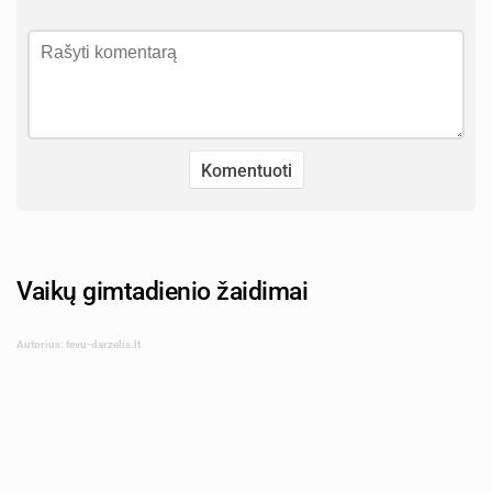
Vaikų gimtadienio žaidimai
Autorius: tevu-darzelis.lt