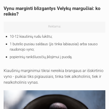
Vynu marginti blizgantys Velykų margučiai: ko
reikės?
Reklama:
10-12 kiaušinių rudu lukštu;
1 butelio pusiau saldaus (jis tinka labiausiai) arba sauso
raudonojo vyno;
popierinių rankšluosčių įklojimui į puodą.
Kiaušinių marginimui tikrai nereikia brangaus ar išskirtinio
vyno - puikiai tiks pigiausiais, tinka tiek alkoholinis, tiek ir
nealkoholinis vynas.