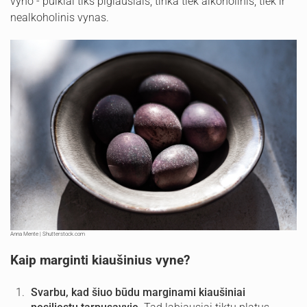
vyno - puikiai tiks pigiausiais, tinka tiek alkoholinis, tiek ir
nealkoholinis vynas.
Anna Mente | Shutterstock.com
Kaip marginti kiaušinius vyne?
Svarbu, kad šiuo būdu marginami kiaušiniai