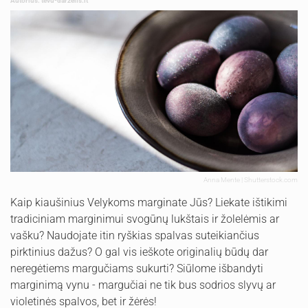
Autorius: tevu-darzelis.lt
Anna Mente | Shutterstock.com
Kaip kiaušinius Velykoms marginate Jūs? Liekate ištikimi
tradiciniam marginimui svogūnų lukštais ir žolelėmis ar
vašku? Naudojate itin ryškias spalvas suteikiančius
pirktinius dažus? O gal vis ieškote originalių būdų dar
neregėtiems margučiams sukurti? Siūlome išbandyti
marginimą vynu - margučiai ne tik bus sodrios slyvų ar
violetinės spalvos, bet ir žėrės!