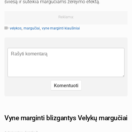
šviesą ir suteikia margučiams žėrėjimo efektą.
Reklama:
,
,
velykos
margučiai
vyne marginti kiaušiniai
Vyne marginti blizgantys Velykų margučiai