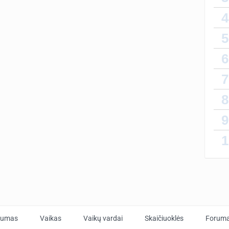
4
5
6
7
8
9
1
tumas
Vaikas
Vaikų vardai
Skaičiuoklės
Forum