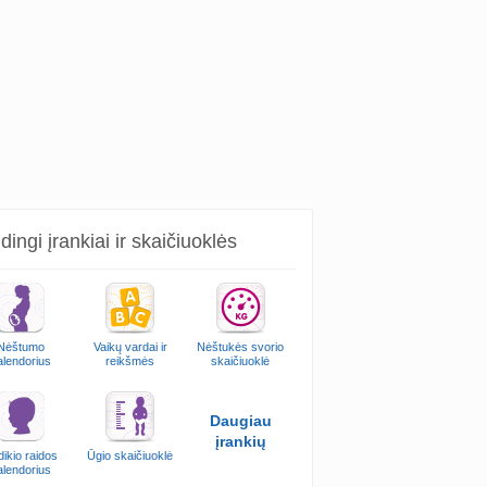
ingi įrankiai ir skaičiuoklės
Nėštumo
Vaikų vardai ir
Nėštukės svorio
alendorius
reikšmės
skaičiuoklė
Daugiau
įrankių
ikio raidos
Ūgio skaičiuoklė
alendorius