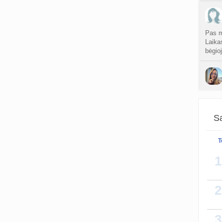
Pas m
Laika
bėgio
Man d
Sa
T
1
2
3