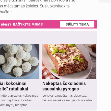
rečias sluoksnis - patroškintas pomidoras su
kitas mėgstamas žoleles. Susluoksniuokite
ebučiais.
ai kokosiniai
Nekeptas šokoladinis
llo“ rutuliukai
sausainių pyragas
kite paprastus kokosinius
Lengvai paruošiamas desertas,
s su migdolais. Greitas
kuriam nereikės net įjungti orkaitės.
saldumynų receptas.