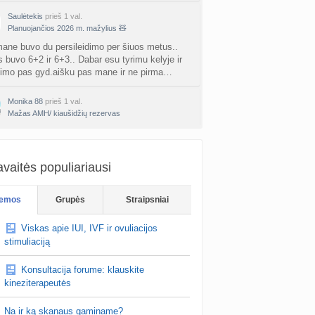
Saulėtekis
prieš 1 val.
Planuojančios 2026 m. mažylius 🧸
ane buvo du persileidimo per šiuos metus..
s buvo 6+2 ir 6+3.. Dabar esu tyrimu kelyje ir
jimo pas gyd.aišku pas mane ir ne pirma…
Monika 88
prieš 1 val.
Mažas AMH/ kiaušidžių rezervas
abar 37 lapkritį jau 38
vaitės populiariausi
emos
Grupės
Straipsniai
Viskas apie IUI, IVF ir ovuliacijos
stimuliaciją
Konsultacija forume: klauskite
kineziterapeutės
Na ir ką skanaus gaminame?