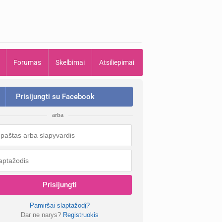
Forumas
Skelbimai
Atsiliepimai
Prisijungti su Facebook
arba
Prisijungti
Pamiršai slaptažodį?
Dar ne narys?
Registruokis