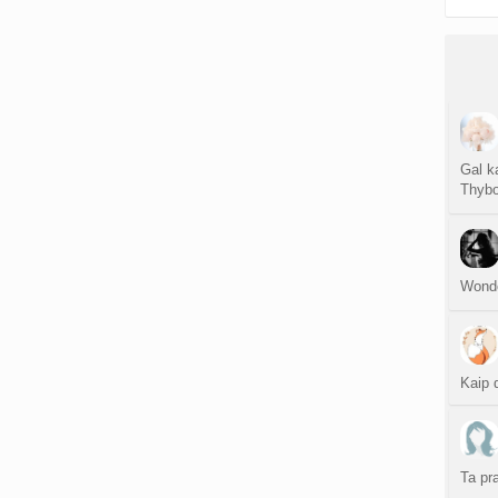
Gal k
Thyb
Wonde
Kaip 
Ta pr