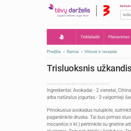
Nėštuk
Tinklalaidė
Planavimas
Pradžia
Namai
Virtuvė ir receptai
Trisluoksnis užkandi
Autorius:
tevu-darzelis.lt
,
Publikuota: 0000-00-00
Ingredientai: Avokadai - 2 vienetai, Citrin
arba natūralus jogurtas - 3 valgomieji ša
Prinokusius avokadus nulupkite, sutrinkit
pagardinkite druska. Tai bus pirmas sluok
mocarelos ir kt.) pertrinkite su grietine a