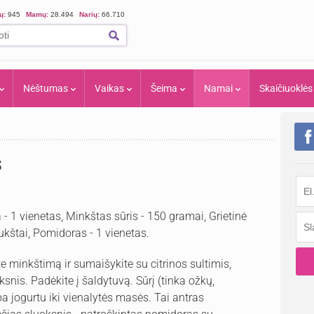
ių:
945
Mamų:
28.494
Narių:
66.710
Nėštumas
Vaikas
Šeima
Namai
Skaičiuoklės
s
a - 1 vienetas, Minkštas sūris - 150 gramai, Grietinė
ukštai, Pomidoras - 1 vienetas.
e minkštimą ir sumaišykite su citrinos sultimis,
snis. Padėkite į šaldytuvą. Sūrį (tinka ožkų,
rba jogurtu iki vienalytės masės. Tai antras