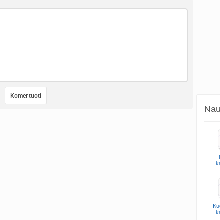
Naud
k
Kūd
k