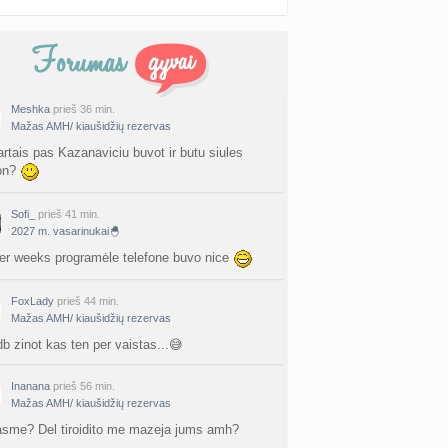
Meshka
prieš 36 min.
Mažas AMH/ kiaušidžių rezervas
artais pas Kazanaviciu buvot ir butu siules
on?
Sofi_
prieš 41 min.
2027 m. vasarinukai🐣
r weeks programėle telefone buvo nice
FoxLady
prieš 44 min.
Mažas AMH/ kiaušidžių rezervas
db zinot kas ten per vaistas...😅
Inanana
prieš 56 min.
Mažas AMH/ kiaušidžių rezervas
asme? Del tiroidito me mazeja jums amh?