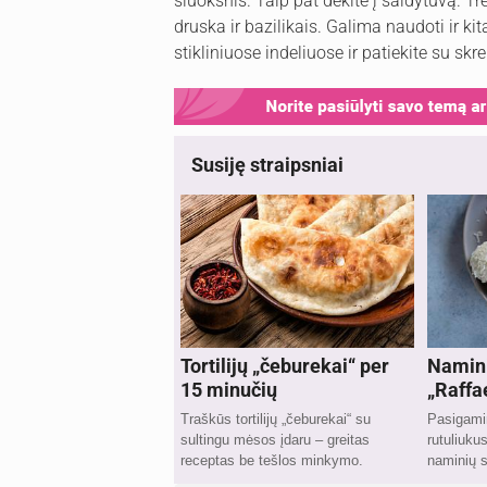
sluoksnis. Taip pat dėkite į šaldytuvą. T
druska ir bazilikais. Galima naudoti ir 
stikliniuose indeliuose ir patiekite su skr
Susiję straipsniai
Tortilijų „čeburekai“ per
Namini
15 minučių
„Raffae
Traškūs tortilijų „čeburekai“ su
Pasigamin
sultingu mėsos įdaru – greitas
rutuliuku
receptas be tešlos minkymo.
naminių 