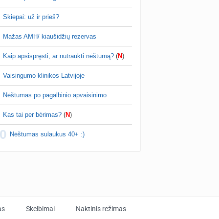
Skiepai: už ir prieš?
Mažas AMH/ kiaušidžių rezervas
Kaip apsispręsti, ar nutraukti nėštumą?
(
N
)
Vaisingumo klinikos Latvijoje
Nėštumas po pagalbinio apvaisinimo
Kas tai per bėrimas?
(
N
)
0
Nėštumas sulaukus 40+ :)
as
Skelbimai
Naktinis režimas