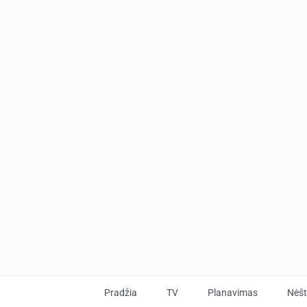
Pradžia
TV
Planavimas
Nėš