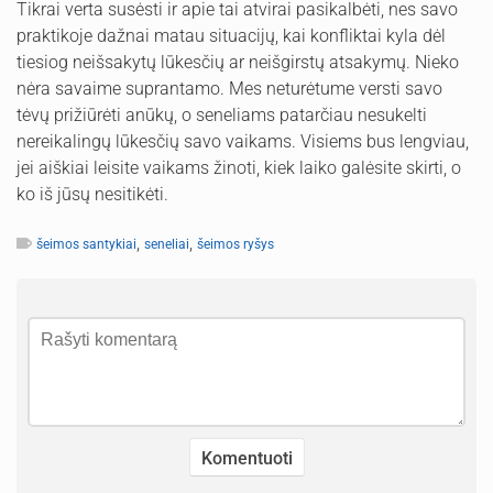
Tikrai verta susėsti ir apie tai atvirai pasikalbėti, nes savo
praktikoje dažnai matau situacijų, kai konfliktai kyla dėl
tiesiog neišsakytų lūkesčių ar neišgirstų atsakymų. Nieko
nėra savaime suprantamo. Mes neturėtume versti savo
tėvų prižiūrėti anūkų, o seneliams patarčiau nesukelti
nereikalingų lūkesčių savo vaikams. Visiems bus lengviau,
jei aiškiai leisite vaikams žinoti, kiek laiko galėsite skirti, o
ko iš jūsų nesitikėti.
,
,
šeimos santykiai
seneliai
šeimos ryšys