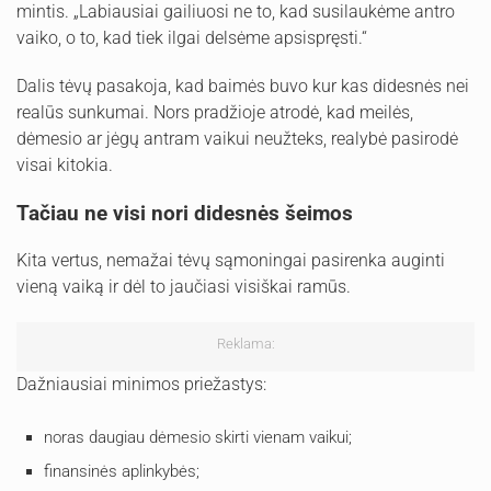
mintis. „Labiausiai gailiuosi ne to, kad susilaukėme antro
vaiko, o to, kad tiek ilgai delsėme apsispręsti.“
Dalis tėvų pasakoja, kad baimės buvo kur kas didesnės nei
realūs sunkumai. Nors pradžioje atrodė, kad meilės,
dėmesio ar jėgų antram vaikui neužteks, realybė pasirodė
visai kitokia.
Tačiau ne visi nori didesnės šeimos
Kita vertus, nemažai tėvų sąmoningai pasirenka auginti
vieną vaiką ir dėl to jaučiasi visiškai ramūs.
Reklama:
Dažniausiai minimos priežastys:
noras daugiau dėmesio skirti vienam vaikui;
finansinės aplinkybės;