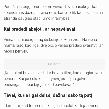
Panašių istorijų forume – ne viena. Tėvai pasakoja, kad
sprendimas dažnai ateina ne iš karto, o tik tada, kai šeima
atranda daugiau stabilumo ir ramybės.
Kai pradedi abejoti, ar nepavėlavai
Viena dažniausių temų diskusijose – amžius. Ne viena
mama rašo, kad ilgai dvejojo, o vėliau pradėjo svarstyti, ar
nebus per vėlu.
Reklama:
„Kai dukrai buvo ketveri, dar buvau tikra, kad daugiau vaikų
nenoriu. Kai jai sukako septyneri, pradėjau galvoti
priešingai ir labai bijojau, kad pavėlavau.“
Tėvai, kurie ilgai delsė, dažnai sako tą patį
Įdomu tai, kad forumo diskusijose nuolat kartojasi viena