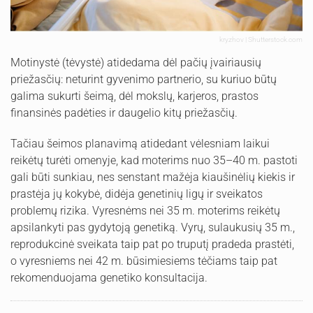
kryzhov | Shutterstock.com
Motinystė (tėvystė) atidedama dėl pačių įvairiausių
priežasčių: neturint gyvenimo partnerio, su kuriuo būtų
galima sukurti šeimą, dėl mokslų, karjeros, prastos
finansinės padėties ir daugelio kitų priežasčių.
Tačiau šeimos planavimą atidedant vėlesniam laikui
reikėtų turėti omenyje, kad moterims nuo 35–40 m. pastoti
gali būti sunkiau, nes senstant mažėja kiaušinėlių kiekis ir
prastėja jų kokybė, didėja genetinių ligų ir sveikatos
problemų rizika. Vyresnėms nei 35 m. moterims reikėtų
apsilankyti pas gydytoją genetiką. Vyrų, sulaukusių 35 m.,
reprodukcinė sveikata taip pat po truputį pradeda prastėti,
o vyresniems nei 42 m. būsimiesiems tėčiams taip pat
rekomenduojama genetiko konsultacija.