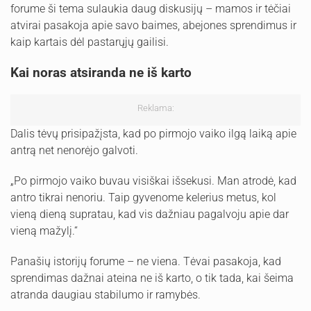
forume ši tema sulaukia daug diskusijų – mamos ir tėčiai
atvirai pasakoja apie savo baimes, abejones sprendimus ir
kaip kartais dėl pastarųjų gailisi.
Kai noras atsiranda ne iš karto
Reklama:
Dalis tėvų prisipažįsta, kad po pirmojo vaiko ilgą laiką apie
antrą net nenorėjo galvoti.
„Po pirmojo vaiko buvau visiškai išsekusi. Man atrodė, kad
antro tikrai nenoriu. Taip gyvenome kelerius metus, kol
vieną dieną supratau, kad vis dažniau pagalvoju apie dar
vieną mažylį.“
Panašių istorijų forume – ne viena. Tėvai pasakoja, kad
sprendimas dažnai ateina ne iš karto, o tik tada, kai šeima
atranda daugiau stabilumo ir ramybės.