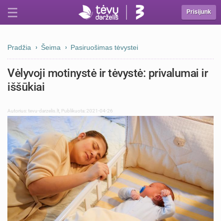
Prisijunk
Pradžia
Šeima
Pasiruošimas tėvystei
Vėlyvoji motinystė ir tėvystė: privalumai ir
iššūkiai
Autorius:
tevu-darzelis.lt
,
Publikuota: 2021-04-26