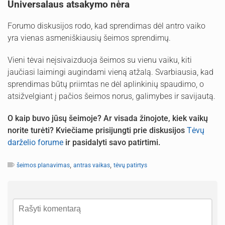
Universalaus atsakymo nėra
Forumo diskusijos rodo, kad sprendimas dėl antro vaiko
yra vienas asmeniškiausių šeimos sprendimų.
Vieni tėvai neįsivaizduoja šeimos su vienu vaiku, kiti
jaučiasi laimingi augindami vieną atžalą. Svarbiausia, kad
sprendimas būtų priimtas ne dėl aplinkinių spaudimo, o
atsižvelgiant į pačios šeimos norus, galimybes ir savijautą.
O kaip buvo jūsų šeimoje? Ar visada žinojote, kiek vaikų
norite turėti? Kviečiame prisijungti prie diskusijos
Tėvų
darželio forume
ir pasidalyti savo patirtimi.
,
,
šeimos planavimas
antras vaikas
tėvų patirtys