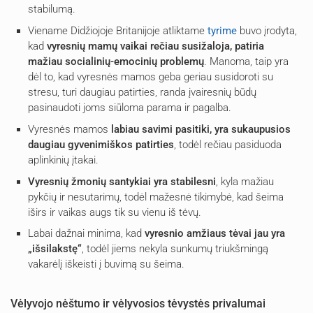
stabilumą.
Viename Didžiojoje Britanijoje atliktame
tyrime
buvo įrodyta,
kad
vyresnių mamų vaikai rečiau susižaloja, patiria
mažiau socialinių-emocinių problemų
. Manoma, taip yra
dėl to, kad vyresnės mamos geba geriau susidoroti su
stresu, turi daugiau patirties, randa įvairesnių būdų
pasinaudoti joms siūloma parama ir pagalba.
Vyresnės mamos
labiau savimi pasitiki, yra sukaupusios
daugiau gyvenimiškos patirties
, todėl rečiau pasiduoda
aplinkinių įtakai.
Vyresnių žmonių santykiai yra stabilesni
, kyla mažiau
pykčių ir nesutarimų, todėl mažesnė tikimybė, kad šeima
iširs ir vaikas augs tik su vienu iš tėvų.
Labai dažnai minima, kad
vyresnio amžiaus tėvai jau yra
„išsilakstę“
, todėl jiems nekyla sunkumų triukšmingą
vakarėlį iškeisti į buvimą su šeima.
Vėlyvojo nėštumo ir vėlyvosios tėvystės privalumai