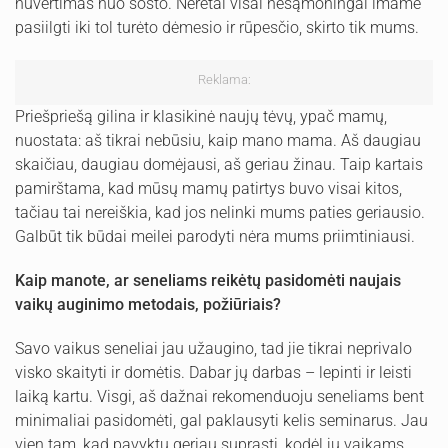
nuvertimas nuo sosto. Neretai visai nesąmoningai imame
pasiilgti iki tol turėto dėmesio ir rūpesčio, skirto tik mums.
Reklama:
Priešpriešą gilina ir klasikinė naujų tėvų, ypač mamų,
nuostata: aš tikrai nebūsiu, kaip mano mama. Aš daugiau
skaičiau, daugiau domėjausi, aš geriau žinau. Taip kartais
pamirštama, kad mūsų mamų patirtys buvo visai kitos,
tačiau tai nereiškia, kad jos nelinki mums paties geriausio.
Galbūt tik būdai meilei parodyti nėra mums priimtiniausi.
Kaip manote, ar seneliams reikėtų pasidomėti naujais
vaikų auginimo metodais, požiūriais?
Savo vaikus seneliai jau užaugino, tad jie tikrai neprivalo
visko skaityti ir domėtis. Dabar jų darbas – lepinti ir leisti
laiką kartu. Visgi, aš dažnai rekomenduoju seneliams bent
minimaliai pasidomėti, gal paklausyti kelis seminarus. Jau
vien tam, kad pavyktų geriau suprasti, kodėl jų vaikams