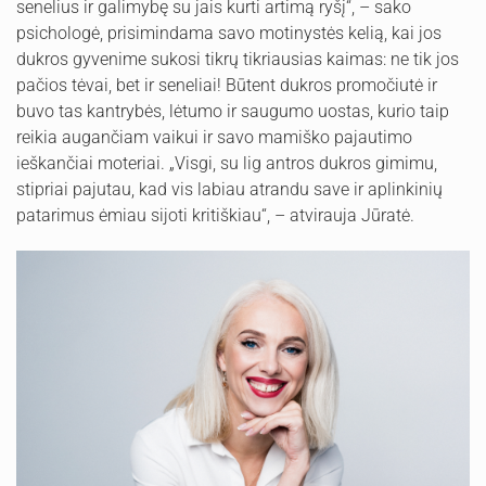
senelius ir galimybę su jais kurti artimą ryšį“, – sako
psichologė, prisimindama savo motinystės kelią, kai jos
dukros gyvenime sukosi tikrų tikriausias kaimas: ne tik jos
pačios tėvai, bet ir seneliai! Būtent dukros promočiutė ir
buvo tas kantrybės, lėtumo ir saugumo uostas, kurio taip
reikia augančiam vaikui ir savo mamiško pajautimo
ieškančiai moteriai. „Visgi, su lig antros dukros gimimu,
stipriai pajutau, kad vis labiau atrandu save ir aplinkinių
patarimus ėmiau sijoti kritiškiau“, – atvirauja Jūratė.