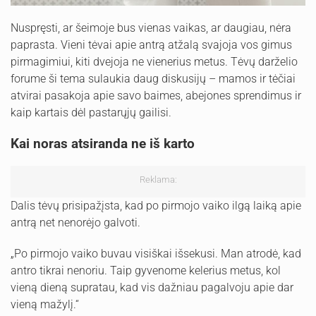
Nuspręsti, ar šeimoje bus vienas vaikas, ar daugiau, nėra
paprasta. Vieni tėvai apie antrą atžalą svajoja vos gimus
pirmagimiui, kiti dvejoja ne vienerius metus. Tėvų darželio
forume ši tema sulaukia daug diskusijų – mamos ir tėčiai
atvirai pasakoja apie savo baimes, abejones sprendimus ir
kaip kartais dėl pastarųjų gailisi.
Kai noras atsiranda ne iš karto
Reklama:
Dalis tėvų prisipažįsta, kad po pirmojo vaiko ilgą laiką apie
antrą net nenorėjo galvoti.
„Po pirmojo vaiko buvau visiškai išsekusi. Man atrodė, kad
antro tikrai nenoriu. Taip gyvenome kelerius metus, kol
vieną dieną supratau, kad vis dažniau pagalvoju apie dar
vieną mažylį.“