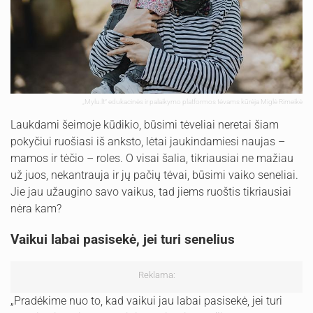
„Mylu.lt“ edukacinės ir palaikymo platformos tėvams kūrėja Miglė Rimeikė
Laukdami šeimoje kūdikio, būsimi tėveliai neretai šiam
pokyčiui ruošiasi iš anksto, lėtai jaukindamiesi naujas –
mamos ir tėčio – roles. O visai šalia, tikriausiai ne mažiau
už juos, nekantrauja ir jų pačių tėvai, būsimi vaiko seneliai.
Jie jau užaugino savo vaikus, tad jiems ruoštis tikriausiai
nėra kam?
Vaikui labai pasisekė, jei turi senelius
Reklama:
„Pradėkime nuo to, kad vaikui jau labai pasisekė, jei turi