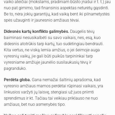
vaiko ateičiai (mokslams, pradiniam būsto įnašui ir t. t.) jau
nuo pat gimimo, tad finansinis aspektas neturėtų gąsdinti.
Be to, nėra jokių garantijų, kad vaiką bent iki pilnametystės
spės užauginti ir jaunesnio amžiaus tėvai.
Didesnės kartų konflikto galimybės.
Daugelis tėvų
baiminasi nesusikalbėti su savo vaikais, nes, esą, kuo
didesnis atotrūkis tarp kartų, tuo sudėtingiau bendrauti.
Kita vertus, ne viską lemia amžius, o jei šeimoje auga
vyresnių vaikų, jie gali būti puikūs tarpininkai tarp
vyresniame amžiuje jaunėlio susilaukusių tėvų ir
pagranduko.
Perdėta globa.
Gana nemažai šaltinių aprašoma, kad
vyresnio amžiaus mamos perdėtai rūpinasi vaikais, yra
linkusios varžyti jų laisvę, stengiasi už juos priimti
sprendimus ir kt. Tačiau tai veikiau priklauso ne nuo
amžiaus, bet nuo asmenybės tipo.