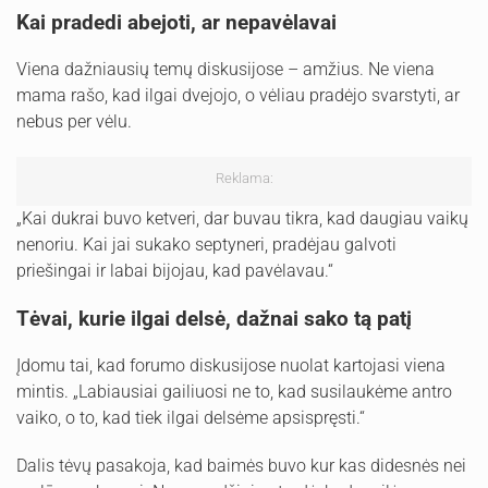
Kai pradedi abejoti, ar nepavėlavai
Viena dažniausių temų diskusijose – amžius. Ne viena
mama rašo, kad ilgai dvejojo, o vėliau pradėjo svarstyti, ar
nebus per vėlu.
Reklama:
„Kai dukrai buvo ketveri, dar buvau tikra, kad daugiau vaikų
nenoriu. Kai jai sukako septyneri, pradėjau galvoti
priešingai ir labai bijojau, kad pavėlavau.“
Tėvai, kurie ilgai delsė, dažnai sako tą patį
Įdomu tai, kad forumo diskusijose nuolat kartojasi viena
mintis. „Labiausiai gailiuosi ne to, kad susilaukėme antro
vaiko, o to, kad tiek ilgai delsėme apsispręsti.“
Dalis tėvų pasakoja, kad baimės buvo kur kas didesnės nei