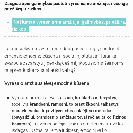
Daugiau apie galimybes pastoti vyresniame amžiuje, nėščiųjų
priežiūrą ir rizikas:
Nėštumas vyresniame amžiuje: galimybės, priežiūra,
rizikos
Tačiau vėlyva tėvystė turi ir daug privalumų, ypač turint
omenyje emocinę būseną ir socialinį statusą. Taigi ką
svarbu apsvarstyti į penktą dešimtį įkopusioms šeimoms,
nusprendusioms susilaukti vaikų?
Vyresnio amžiaus tėvų emocinė būsena
Vyresnio amžiaus tėvai jau
žino, ko tikėtis iš tėvystės
,
todėl yra
brandesni, ramesni, tolerantiškesni, taikantys
nuoseklesnius ir pozityvesnius auklėjimo metodus
(pavyzdžiui, brandesnio amžiaus tėvai rečiau taiko fizines
bausmes)
, mažiau reaguoja į įvairias smulkmenas ir vaiko
išdaigas. Dažnai tai lemia ir didesnį emocinį vaiko