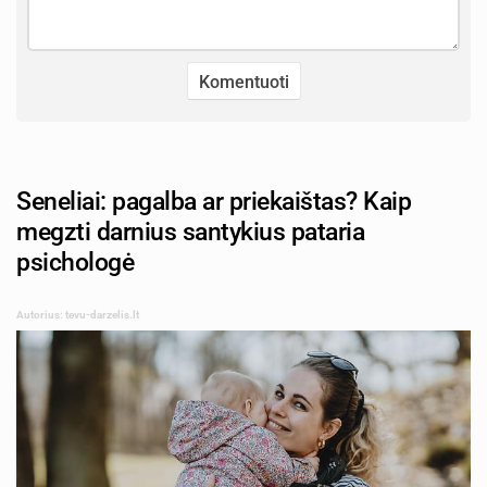
Seneliai: pagalba ar priekaištas? Kaip
megzti darnius santykius pataria
psichologė
Autorius: tevu-darzelis.lt