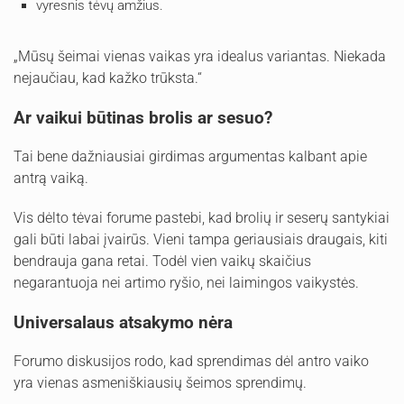
vyresnis tėvų amžius.
„Mūsų šeimai vienas vaikas yra idealus variantas. Niekada
nejaučiau, kad kažko trūksta.“
Ar vaikui būtinas brolis ar sesuo?
Tai bene dažniausiai girdimas argumentas kalbant apie
antrą vaiką.
Vis dėlto tėvai forume pastebi, kad brolių ir seserų santykiai
gali būti labai įvairūs. Vieni tampa geriausiais draugais, kiti
bendrauja gana retai. Todėl vien vaikų skaičius
negarantuoja nei artimo ryšio, nei laimingos vaikystės.
Universalaus atsakymo nėra
Forumo diskusijos rodo, kad sprendimas dėl antro vaiko
yra vienas asmeniškiausių šeimos sprendimų.