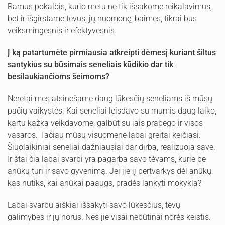
Ramus pokalbis, kurio metu ne tik išsakome reikalavimus,
bet ir išgirstame tėvus, jų nuomonę, baimes, tikrai bus
veiksmingesnis ir efektyvesnis.
Į
ką patartumėte pirmiausia atkreipti dėmesį kuriant šiltus
santykius su būsimais seneliais
kūdikio
dar tik
besilaukiančioms šeimoms?
Neretai mes atsinešame daug lūkesčių seneliams iš mūsų
pačių vaikystės. Kai seneliai leisdavo su mumis daug laiko,
kartu kažką veikdavome, galbūt su jais prabėgo ir visos
vasaros. Tačiau mūsų visuomenė labai greitai keičiasi.
Šiuolaikiniai seneliai dažniausiai dar dirba, realizuoja save.
Ir štai čia labai svarbi yra pagarba savo tėvams, kurie be
anūkų turi ir savo gyvenimą. Jei jie jį pertvarkys dėl anūkų,
kas nutiks, kai anūkai paaugs, pradės lankyti mokyklą?
Labai svarbu aiškiai išsakyti savo lūkesčius, tėvų
galimybes ir jų norus. Nes jie visai nebūtinai norės keistis.