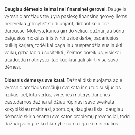
Daugiau dėmesio šeimai nei finansinei gerovei.
Daugelis
vyresnio amžiaus tėvų yra pasiekę finansinę gerovę, jiems
nebereikia „plėšytis“ studijuojant, dirbant keliuose
darbuose. Moterys, kurios gimdo vėliau, dažnai jau būna
baigusios mokslus ir įsitvirtinusios darbe, padariusios
puikią karjerą, todėl kai pagaliau nusprendžia susilaukti
vaikų, geba labiau susitelkti į šeimos poreikius, visiškai
atsiduoda motinystei, tad kūdikiui gali skirti visą savo
dėmesį.
Didesnis dėmesys sveikatai.
Dažnai diskutuojama apie
vyresnio amžiaus nėščiųjų sveikatą ir su tuo susijusias
rizikas, bet, kita vertus, vyresnės moterys dar prieš
pastodamos dažnai atidžiau rūpinasi savo sveikata –
kokybiškiau maitinasi, sportuoja, daugiau ilsisi, daugiau
dėmesio skiria esamų sveikatos problemų prevencijai, todėl
dažnai įvairių rizikų tikimybė sumažėja iki minimalios.