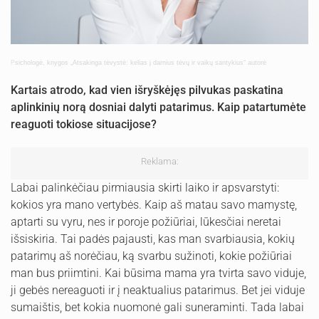
P
sichologė,
knygos „Atsakinga tėvystė: kelias į darnius tėvų ir vaikų santykius“ autorė
Kartais atrodo, kad vien išryškėjęs pilvukas paskatina
aplinkinių norą dosniai dal
yti
patari
mus
. Kaip patartumėte
reaguoti tokiose situacijose?
Reklama:
Labai palinkėčiau pirmiausia skirti laiko ir apsvarstyti:
kokios yra mano vertybės. Kaip aš matau savo mamystę,
aptarti su vyru, nes ir poroje požiūriai, lūkesčiai neretai
išsiskiria. Tai padės pajausti, kas man svarbiausia, kokių
patarimų aš norėčiau, ką svarbu sužinoti, kokie požiūriai
man bus priimtini. Kai būsima mama yra tvirta savo viduje,
ji gebės nereaguoti ir į neaktualius patarimus. Bet jei viduje
sumaištis, bet kokia nuomonė gali suneraminti. Tada labai