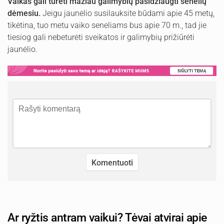
Vaikas gali turėti mažiau galimybių pasidžiaugti senelių
dėmesiu.
Jeigu jaunėlio susilauksite būdami apie 45 metų,
tikėtina, tuo metu vaiko seneliams bus apie 70 m., tad jie
tiesiog gali nebeturėti sveikatos ir galimybių prižiūrėti
jaunėlio.
Ar ryžtis antram vaikui? Tėvai atvirai apie