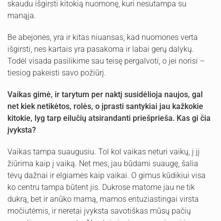
skaudu išgirsti kitokią nuomonę, kuri nesutampa su
manąja.
Be abejonės, yra ir kitas niuansas, kad nuomones verta
išgirsti, nes kartais yra pasakoma ir labai gerų dalykų.
Todėl visada pasilikime sau teisę pergalvoti, o jei norisi –
tiesiog pakeisti savo požiūrį.
Vaikas
gimė
, ir t
arytum per naktį susidėlioja
naujos, gal
net kiek netikėtos, rolės
, o įprasti santykiai jau kažkokie
kitokie, lyg tarp eilučių atsirandanti priešprieša. Kas gi čia
įvyksta?
Vaikas tampa suaugusiu. Tol kol vaikas neturi vaikų, į jį
žiūrima kaip į vaiką. Net mes, jau būdami suaugę, šalia
tėvų dažnai ir elgiamės kaip vaikai. O gimus kūdikiui visa
ko centru tampa būtent jis. Dukrose matome jau ne tik
dukrą, bet ir anūko mamą, mamos entuziastingai virsta
močiutėmis, ir neretai įvyksta savotiškas mūsų pačių