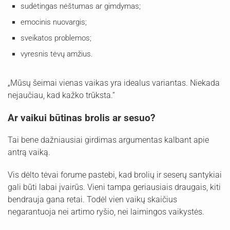
sudėtingas nėštumas ar gimdymas;
emocinis nuovargis;
sveikatos problemos;
vyresnis tėvų amžius.
„Mūsų šeimai vienas vaikas yra idealus variantas. Niekada
nejaučiau, kad kažko trūksta.“
Ar vaikui būtinas brolis ar sesuo?
Tai bene dažniausiai girdimas argumentas kalbant apie
antrą vaiką.
Vis dėlto tėvai forume pastebi, kad brolių ir seserų santykiai
gali būti labai įvairūs. Vieni tampa geriausiais draugais, kiti
bendrauja gana retai. Todėl vien vaikų skaičius
negarantuoja nei artimo ryšio, nei laimingos vaikystės.