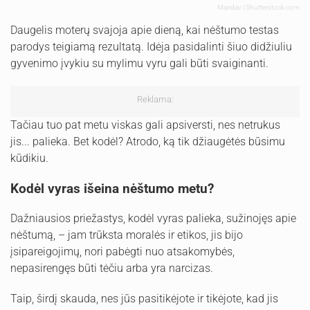
Maridav | Shutterstock.com
Daugelis moterų svajoja apie dieną, kai nėštumo testas
parodys teigiamą rezultatą. Idėja pasidalinti šiuo didžiuliu
gyvenimo įvykiu su mylimu vyru gali būti svaiginanti.
Reklama:
Tačiau tuo pat metu viskas gali apsiversti, nes netrukus
jis... palieka. Bet kodėl? Atrodo, ką tik džiaugėtės būsimu
kūdikiu.
Kodėl vyras išeina nėštumo metu?
Dažniausios priežastys, kodėl vyras palieka, sužinojęs apie
nėštumą, – jam trūksta moralės ir etikos, jis bijo
įsipareigojimų, nori pabėgti nuo atsakomybės,
nepasirengęs būti tėčiu arba yra narcizas.
Taip, širdį skauda, nes jūs pasitikėjote ir tikėjote, kad jis