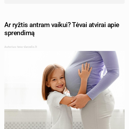
Ar ryžtis antram vaikui? Tėvai atvirai apie
sprendimą
Autorius: tevu-darzelis.lt