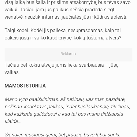
visą laiką bus šalia ir prisiims atsakomybę, bus tėvas savo
vaikui. Tačiau jam jus palikus nėščią pradeda slėgti
vienatvė, neužtikrintumas, jaučiatės jūs ir kūdikis apleisti.
Taigi kodėl. Kodėl jis palieka, nesuprasdamas, kaip tai
pakeis jūsų ir vaiko kasdienybę, kokią tuštumą atvers?
Reklama:
Tačiau bet kokiu atveju jums lieka svarbiausia – jūsų
vaikas.
MAMOS ISTORIJA
Mano vyro paaiškinimas: aš nežinau, kas man pasidarė,
nežinau, kodėl tave palikau, ir dar besilaukiančią, tik žinau,
kad kažkada gailėsiuosi ir kad tai bus mano didžiausia
klaida...
Šiandien jaučiuosi gerai, bet pradžia buvo labai sunki.