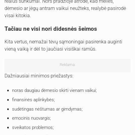
realūs sunkumai. Nors pradžioje atrodė, kad meilės,
dėmesio ar jėgų antram vaikui neužteks, realybė pasirodė
visai kitokia.
Tačiau ne visi nori didesnės šeimos
Kita vertus, nemažai tėvų sąmoningai pasirenka auginti
vieną vaiką ir dėl to jaučiasi visiškai ramūs.
Reklama:
Dažniausiai minimos priežastys:
noras daugiau dėmesio skirti vienam vaikui;
finansinės aplinkybės;
sudėtingas nėštumas ar gimdymas;
emocinis nuovargis;
sveikatos problemos;