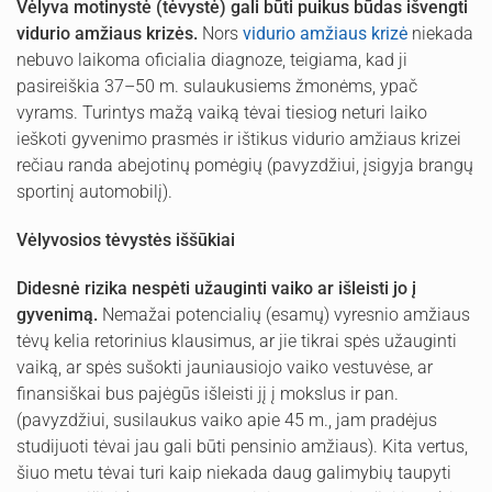
Vėlyva motinystė (tėvystė) gali būti puikus būdas išvengti
vidurio amžiaus krizės.
Nors
vidurio amžiaus krizė
niekada
nebuvo laikoma oficialia diagnoze, teigiama, kad ji
pasireiškia 37–50 m. sulaukusiems žmonėms, ypač
vyrams. Turintys mažą vaiką tėvai tiesiog neturi laiko
ieškoti gyvenimo prasmės ir ištikus vidurio amžiaus krizei
rečiau randa abejotinų pomėgių (pavyzdžiui, įsigyja brangų
sportinį automobilį).
Vėlyvosios tėvystės iššūkiai
Didesnė rizika nespėti užauginti vaiko ar išleisti jo į
gyvenimą.
Nemažai potencialių (esamų) vyresnio amžiaus
tėvų kelia retorinius klausimus, ar jie tikrai spės užauginti
vaiką, ar spės sušokti jauniausiojo vaiko vestuvėse, ar
finansiškai bus pajėgūs išleisti jį į mokslus ir pan.
(pavyzdžiui, susilaukus vaiko apie 45 m., jam pradėjus
studijuoti tėvai jau gali būti pensinio amžiaus). Kita vertus,
šiuo metu tėvai turi kaip niekada daug galimybių taupyti