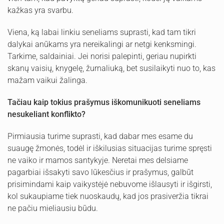
kažkas yra svarbu.
Viena, ką labai linkiu seneliams suprasti, kad tam tikri
dalykai anūkams yra nereikalingi ar netgi kenksmingi.
Tarkime, saldainiai. Jei norisi palepinti, geriau nupirkti
skanų vaisių, knygelę, žurnaliuką, bet susilaikyti nuo to, kas
mažam vaikui žalinga.
Tačiau kaip tokius prašymus iškomunikuoti seneliams
nesukeliant konflikto?
Pirmiausia turime suprasti, kad dabar mes esame du
suaugę žmonės, todėl ir iškilusias situacijas turime spręsti
ne vaiko ir mamos santykyje. Neretai mes delsiame
pagarbiai išsakyti savo lūkesčius ir prašymus, galbūt
prisimindami kaip vaikystėjė nebuvome išlausyti ir išgirsti,
kol sukaupiame tiek nuoskaudų, kad jos prasiveržia tikrai
ne pačiu mieliausiu būdu.