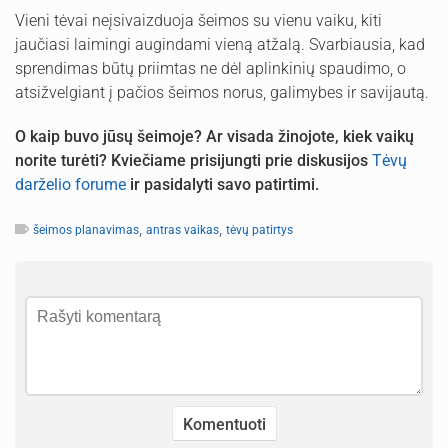
Vieni tėvai neįsivaizduoja šeimos su vienu vaiku, kiti
jaučiasi laimingi augindami vieną atžalą. Svarbiausia, kad
sprendimas būtų priimtas ne dėl aplinkinių spaudimo, o
atsižvelgiant į pačios šeimos norus, galimybes ir savijautą.
O kaip buvo jūsų šeimoje? Ar visada žinojote, kiek vaikų
norite turėti? Kviečiame prisijungti prie diskusijos
Tėvų
darželio forume
ir pasidalyti savo patirtimi.
,
,
šeimos planavimas
antras vaikas
tėvų patirtys