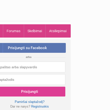
Forumas
Skelbimai
Atsiliepimai
Prisijungti su Facebook
arba
Prisijungti
Pamiršai slaptažodį?
Dar ne narys?
Registruokis