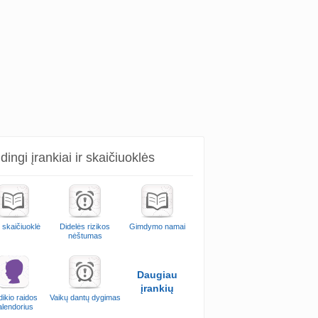
ingi įrankiai ir skaičiuoklės
 skaičiuoklė
Didelės rizikos
Gimdymo namai
nėštumas
Daugiau
įrankių
ikio raidos
Vaikų dantų dygimas
alendorius