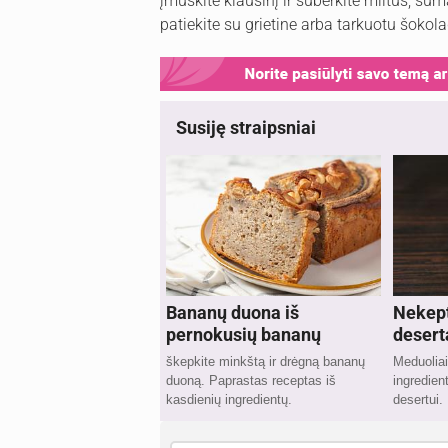
įmuškite kiaušinį ir suberkite miltus, sum
patiekite su grietine arba tarkuotu šokol
Susiję straipsniai
Bananų duona iš
Nekep
pernokusių bananų
desert
škepkite minkštą ir drėgną bananų
Meduoliai
duoną. Paprastas receptas iš
ingredie
kasdienių ingredientų.
desertui.