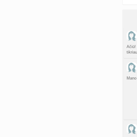
Ačiū!
tikria
Mano 