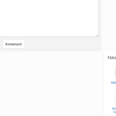
Naud
KMI
Kūd
k