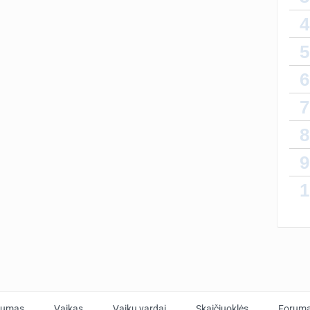
4
5
6
7
8
9
1
tumas
Vaikas
Vaikų vardai
Skaičiuoklės
Forum