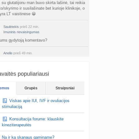
su glutatijonu man buvo skirta lašinė, tai reikia
o/skyrimo ir susilašinate bet kurioje klinikoje, o
ra LT vaistinėse 😀
Saulėtekis
prieš 22 min.
Imuninis nevaisingumas
 jums gydytoją komentavo?
Anelle
prieš 49 min.
Imuninis nevaisingumas
keletas ANA truputi teigiami
vaitės populiariausi
Sunlady
prieš 1 val.
Planuojančios 2027 m. mažylius 💛
emos
Grupės
Straipsniai
au proto industrija, kur kaip tik buvo tema apie
iklotus ir ju kokybe. Tai tikrai padare gera
Viskas apie IUI, IVF ir ovuliacijos
. Nusipirkau ir dienininius ir m…
stimuliaciją
Konsultacija forume: klauskite
kineziterapeutės
Na ir ką skanaus gaminame?