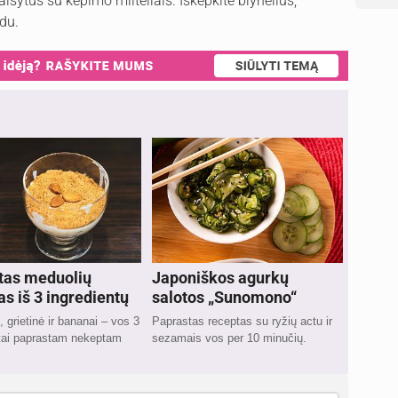
aišytus su kepimo milteliais. Iškepkite blynelius,
adu.
tas meduolių
Japoniškos agurkų
as iš 3 ingredientų
salotos „Sunomono“
, grietinė ir bananai – vos 3
Paprastas receptas su ryžių actu ir
ntai paprastam nekeptam
sezamais vos per 10 minučių.