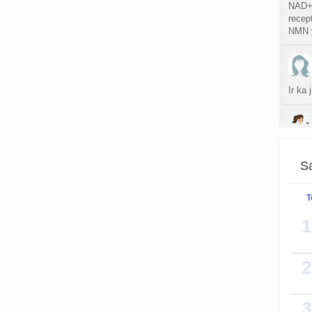
NAD+ 
recept
NMN y
Ir ka
Yra, 
Sa
T
Ziurej
siuos 
1
ispudi
2
3