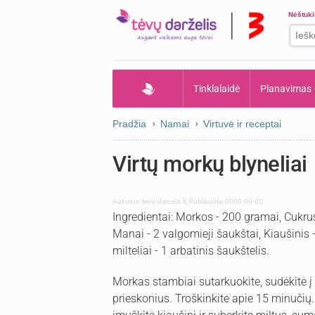
Nėštuk
Tinklalaidė
Planavimas
Pradžia
Namai
Virtuvė ir receptai
Virtų morkų blyneliai
Autorius:
tevu-darzelis.lt
,
Publikuota: 0000-00-00
Ingredientai: Morkos - 200 gramai, Cukrus 
Manai - 2 valgomieji šaukštai, Kiaušinis -
milteliai - 1 arbatinis šaukštelis.
Morkas stambiai sutarkuokite, sudėkite į 
prieskonius. Troškinkite apie 15 minučių