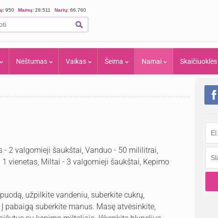
ių:
950
Mamų:
28.511
Narių:
66.760
Nėštumas
Vaikas
Šeima
Namai
Skaičiuoklės
- 2 valgomieji šaukštai, Vanduo - 50 mililitrai,
 1 vienetas, Miltai - 3 valgomieji šaukštai, Kepimo
puodą, užpilkite vandeniu, suberkite cukrų,
. Į pabaigą suberkite manus. Masę atvėsinkite,