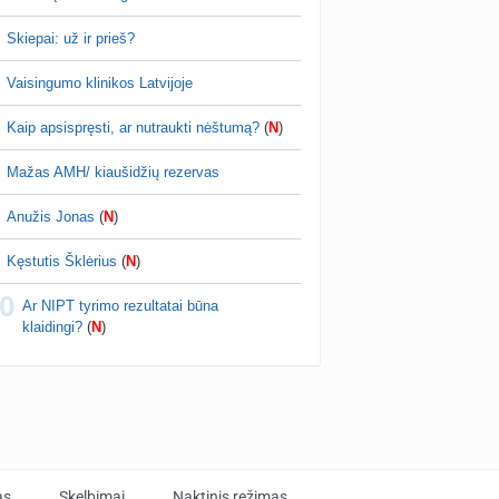
Skiepai: už ir prieš?
Vaisingumo klinikos Latvijoje
Kaip apsispręsti, ar nutraukti nėštumą?
(
N
)
Mažas AMH/ kiaušidžių rezervas
Anužis Jonas
(
N
)
Kęstutis Šklėrius
(
N
)
0
Ar NIPT tyrimo rezultatai būna
klaidingi?
(
N
)
as
Skelbimai
Naktinis režimas