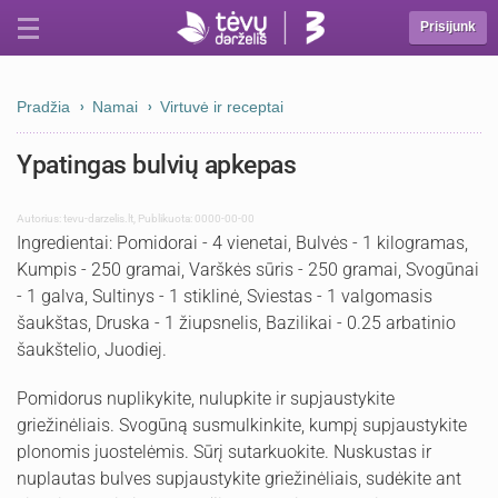
Prisijunk
Pradžia
Namai
Virtuvė ir receptai
Ypatingas bulvių apkepas
Autorius:
tevu-darzelis.lt
,
Publikuota: 0000-00-00
Ingredientai: Pomidorai - 4 vienetai, Bulvės - 1 kilogramas,
Kumpis - 250 gramai, Varškės sūris - 250 gramai, Svogūnai
- 1 galva, Sultinys - 1 stiklinė, Sviestas - 1 valgomasis
šaukštas, Druska - 1 žiupsnelis, Bazilikai - 0.25 arbatinio
šaukštelio, Juodiej.
Pomidorus nuplikykite, nulupkite ir supjaustykite
griežinėliais. Svogūną susmulkinkite, kumpį supjaustykite
plonomis juostelėmis. Sūrį sutarkuokite. Nuskustas ir
nuplautas bulves supjaustykite griežinėliais, sudėkite ant