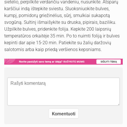
sietelio, perpilkite verdančiu vandeniu, nusunkite. Atsparų
karščiui indą ištepkite sviestu. Sluoksniuokite bulves,
kumpį, pomidorų griežinėlius, sūrį, smulkiai sukapotą
svogūną. Sultinį išmaišykite su druska, pipirais, baziliku.
Užpilkite bulves, pridenkite folija. Kepkite 200 laipsnių
temperatūros orkaitėje 35 min. Po to nuimti foliją ir bulves
kepinti dar apie 15-20 min. Patiekite su žalių daržovių
salotomis arba kaip priedą veršienos kepsniams.