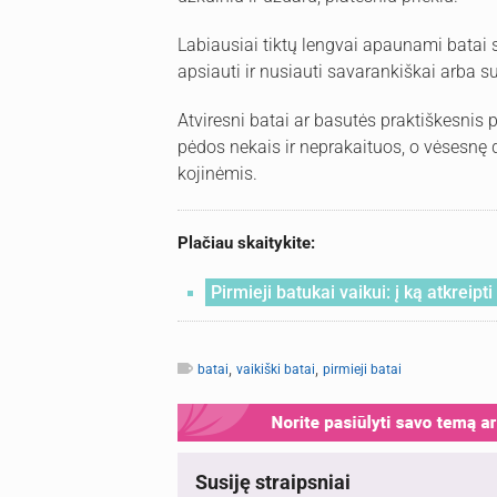
Labiausiai tiktų lengvai apaunami batai 
apsiauti ir nusiauti savarankiškai arba s
Atviresni batai ar basutės praktiškesnis p
pėdos nekais ir neprakaituos, o vėsesnę 
kojinėmis.
Plačiau skaitykite:
Pirmieji batukai vaikui: į ką atkreip
,
,
batai
vaikiški batai
pirmieji batai
Susiję straipsniai