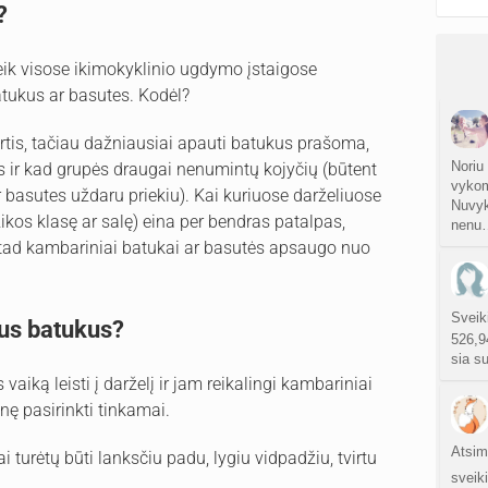
?
k visose ikimokyklinio ugdymo įstaigose
tukus ar basutes. Kodėl?
irtis, tačiau dažniausiai apauti batukus prašoma,
Noriu
os ir kad grupės draugai nenumintų kojyčių (būtent
vykom
basutes uždaru priekiu). Kai kuriuose darželiuose
Nuvyk
uzikos klasę ar salę) eina per bendras patalpas,
nenu
 tad kambariniai batukai ar basutės apsaugo nuo
Sveik
ius batukus?
526,9
sia s
vaiką leisti į darželį ir jam reikalingi kambariniai
nę pasirinkti tinkamai.
Atsim
atai turėtų būti lanksčiu padu, lygiu vidpadžiu, tvirtu
sveik