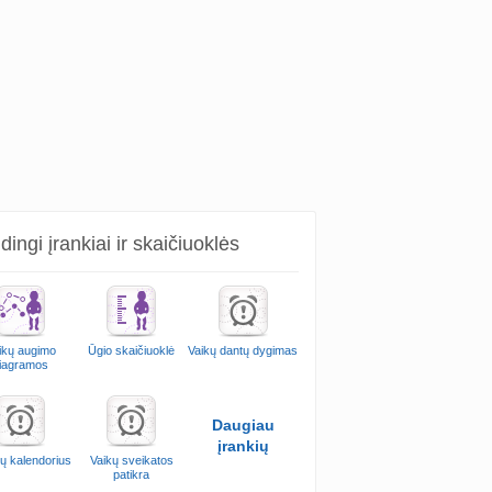
ingi įrankiai ir skaičiuoklės
ikų augimo
Ūgio skaičiuoklė
Vaikų dantų dygimas
iagramos
Daugiau
įrankių
ų kalendorius
Vaikų sveikatos
patikra