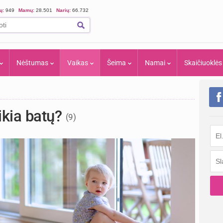
ių:
949
Mamų:
28.501
Narių:
66.732
Nėštumas
Vaikas
Šeima
Namai
Skaičiuoklės
ikia batų?
(9)