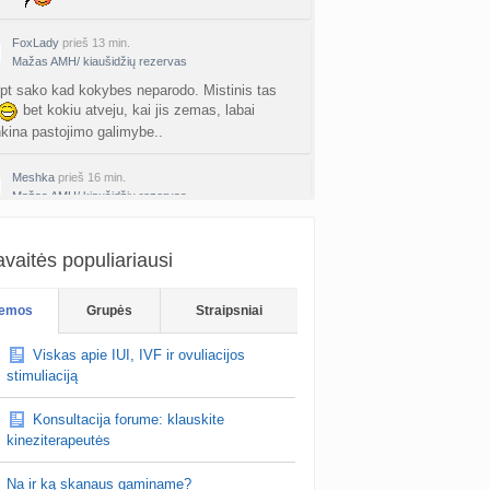
FoxLady
prieš 13 min.
Mažas AMH/ kiaušidžių rezervas
pt sako kad kokybes neparodo. Mistinis tas
bet kokiu atveju, kai jis zemas, labai
kina pastojimo galimybe..
Meshka
prieš 16 min.
Mažas AMH/ kiaušidžių rezervas
ai tuomet AMH rodo ne tik kiausialasciu kieki,
r ju kokybe (o nuo papildu, mitybos, gydymo
vaitės populiariausi
e gali pagereti). Nes kiausialasciu ki…
emos
FoxLady
prieš 16 min.
Grupės
Straipsniai
Mažas AMH/ kiaušidžių rezervas
Viskas apie IUI, IVF ir ovuliacijos
tu laboratorijos paklaida, nuo 0.49 iki 1.03, nu
stimuliaciją
rry.. Turejau 3 stimuliacijas su 3 skirtingais
kolais, ir vis tiek visada auga…
Konsultacija forume: klauskite
kineziterapeutės
Na ir ką skanaus gaminame?