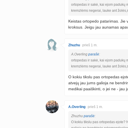
ortopedas ir sakė, kai ejom padukų 
kremzlėms negerai, lauke ant žolės,
Keistas ortopedo patarimas. Jie v
kroksus. Jeigu jau aunamas apavas
Zhuzhu
prieš 1 m.
A.Overling
parašė
:
ortopedas ir sakė, kai ejom padukų 
kremzlėms negerai, lauke ant žolės,
O kokiu tikslu pas ortopedas ejot
atvejų jau jums galioja ne bendri
medikai paaiškinti, o jei ne - jau j
A.Overling
prieš 1 m.
Zhuzhu
parašė
:
O kokiu tikslu pas ortopedas ejote? N
galioja ne bendrinės rekomendacijos