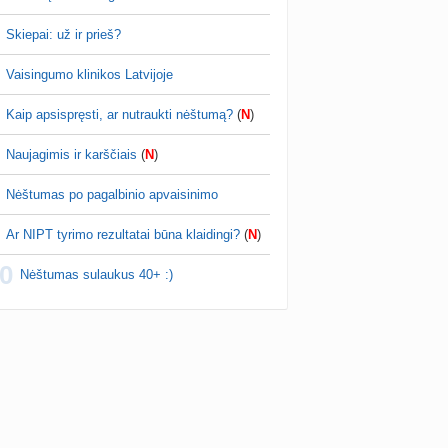
Skiepai: už ir prieš?
Vaisingumo klinikos Latvijoje
Kaip apsispręsti, ar nutraukti nėštumą?
(
N
)
Naujagimis ir karščiais
(
N
)
Nėštumas po pagalbinio apvaisinimo
Ar NIPT tyrimo rezultatai būna klaidingi?
(
N
)
0
Nėštumas sulaukus 40+ :)