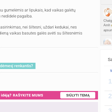
su gumelėmis ar lipukais, kad vaikas galėtų
u nedidele pagalba.
Chatg
Amh
asirinkimas, nei šiltesni, uždari kedukai, nes
apsun
dieną vaikas basutes galės avėti su šiltesnėmis
Galim
bet i
Sa
kokyb
ti dėmesį renkantis?
T
1
Kad bu
tai so
proto
2
3