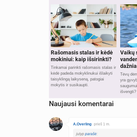
Rašomasis stalas ir kėdė
Vaikų 
mokiniui: kaip išsirinkti?
vanden
dažnia
Tinkamai parinkti rašomasis stalas ir
kėdė padeda mokyklinukui išlaikyti
Tėvų dėme
taisyklingą laikyseną, patogiai
yra gyvyb
mokytis ir susikaupti.
saugumui.
išvengti?
Naujausi komentarai
A.Overling
prieš 1 m.
julyp
parašė
: