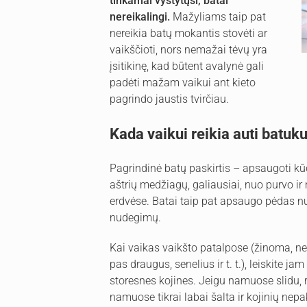
tinkamai vystytųsi, batai
nereikalingi.
Mažyliams taip pat
nereikia batų mokantis stovėti ar
vaikščioti, nors nemažai tėvų yra
įsitikinę, kad būtent avalynė gali
padėti mažam vaikui ant kieto
pagrindo jaustis tvirčiau.
Kada vaikui reikia auti batuk
Pagrindinė batų paskirtis – apsaugoti kū
aštrių medžiagų, galiausiai, nuo purvo ir
erdvėse. Batai taip pat apsaugo pėdas nu
nudegimų.
Kai vaikas vaikšto patalpose (žinoma, ne
pas draugus, senelius ir t. t.), leiskite 
storesnes kojines. Jeigu namuose slidu, 
namuose tikrai labai šalta ir kojinių nep