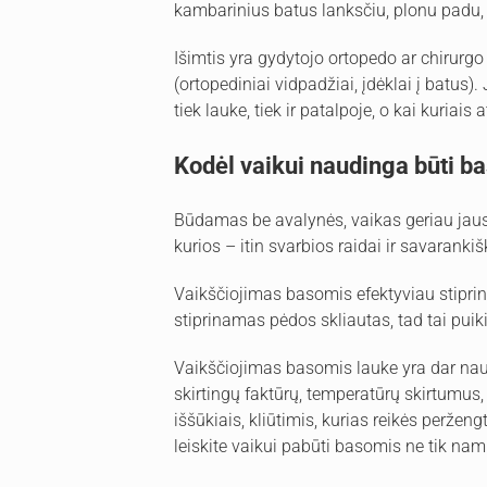
kambarinius batus lanksčiu, plonu padu, ly
Išimtis yra gydytojo ortopedo ar chirurgo 
(ortopediniai vidpadžiai, įdėklai į batus).
tiek lauke, tiek ir patalpoje, o kai kuriais 
Kodėl vaikui naudinga būti b
Būdamas be avalynės, vaikas geriau jaus p
kurios – itin svarbios raidai ir savarank
Vaikščiojimas basomis efektyviau stiprin
stiprinamas pėdos skliautas, tad tai puik
Vaikščiojimas basomis lauke yra dar na
skirtingų faktūrų, temperatūrų skirtumus
iššūkiais, kliūtimis, kurias reikės peržengt
leiskite vaikui pabūti basomis ne tik namu