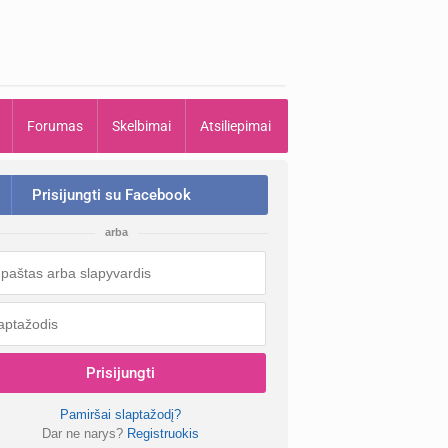
Forumas
Skelbimai
Atsiliepimai
Prisijungti su Facebook
arba
Prisijungti
Pamiršai slaptažodį?
Dar ne narys?
Registruokis