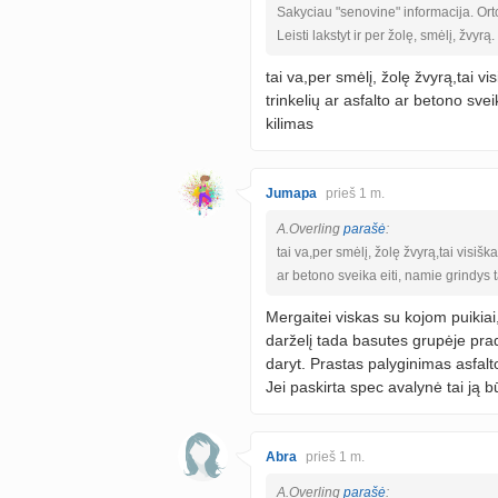
Sakyciau "senovine" informacija. Ort
Leisti lakstyt ir per žolę, smėlį, žvyrą.
tai va,per smėlį, žolę žvyrą,tai v
trinkelių ar asfalto ar betono sve
kilimas
Jumapa
prieš 1 m.
A.Overling
parašė
:
tai va,per smėlį, žolę žvyrą,tai visišk
ar betono sveika eiti, namie grindys 
Mergaitei viskas su kojom puikiai
darželį tada basutes grupėje pra
daryt. Prastas palyginimas asfal
Jei paskirta spec avalynė tai ją b
Abra
prieš 1 m.
A.Overling
parašė
: