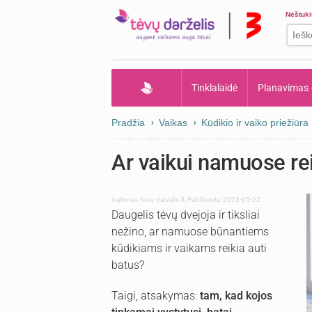
Nėštuk
Tinklalaidė
Planavimas
Pradžia
Vaikas
Kūdikio ir vaiko priežiūra
Ar vaikui namuose re
Autorius:
tevu-darzelis.lt
,
Publikuota: 2023-05-22
Daugelis tėvų dvejoja ir tiksliai
nežino, ar namuose būnantiems
kūdikiams ir vaikams reikia auti
batus?
Taigi, atsakymas:
tam, kad kojos