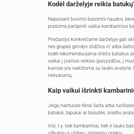
Kodėl darželyje reikia batukų
Nepaisant buvimo basomis naudos, bevei
prašoma parūpinti vaikui kambarinius ba
Priežastys konkrečiame darželyje gali sk
nes grupės grindys slidžios ir/ arba šalt
todėl rekomenduojama rinktis batukus ar 
vaikai į įvairias veiklas (pavyzdžiui, į m
kuriose yra vaikštoma su lauko avalyne,
nešvarumų.
Kaip vaikui išrinkti kambarin
Jeigu namuose tikrai šalta arba ruošiatės 
batukai, tapukai ar basutės, svarbu avaly
Visi, t.y. tiek kambariniai, tiek ir lauko b
užkulniu ir uždaru, platesniu priekiu.