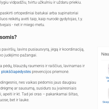
giu vidpadžiu, tvirtu užkulniu ir uždaru priekiu.
paskirti ortopediniai batukai arba supinatoriai
 Juos reikėtų avėti taip, kaip nurodė gydytojas, t.y.
atvejais - net ir miego metu.
asomis?
aviršių, lavins pusiausvyrą, jėgą ir koordinaciją,
Naud
iško judėjimo pažangai.
a pėdų, blauzdų raumenis ir raiščius, lavinamas ir
i
plokščiapėdystės
prevencijos priemonė.
Va
d
udingesnis, nes vaikas pėdomis jaus daugiau
, drėgmę ar sausumą, susidurs su įvairesniais
i, apeiti ir kt. Tad jei oras – pakankamai šiltas,
ose, bet ir lauke.
Skiep