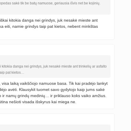
opedas sakė tik be batų namuose, geriausia išvis net be kojinių.
isiškai kitokia danga nei grindys, juk nesakė mieste ant
ika eiti, namie grindys taip pat kietos, nebent minkštas
ai kitokia danga nei grindys, juk nesakė mieste ant trinkelių ar asfalto
taip pat kietos…
, visa laiką vaikščiojo namuose basa. Tik kai pradėjo lankyt
dėjo avėti. Klausykit tuomet savo gydytojo kaip jums sakė
to ir namų grindų medinių… ir priklauso koks vaiko amžius.
ūtina nešioti visada išskyrus kai miega ne.