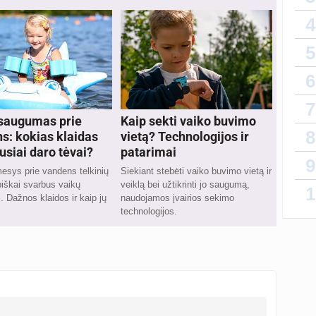
4
5
6
7
saugumas prie
Kaip sekti vaiko buvimo
8
s: kokias klaidas
vietą? Technologijos ir
usiai daro tėvai?
patarimai
9
sys prie vandens telkinių
Siekiant stebėti vaiko buvimo vietą ir
iškai svarbus vaikų
veiklą bei užtikrinti jo saugumą,
1
 Dažnos klaidos ir kaip jų
naudojamos įvairios sekimo
technologijos.