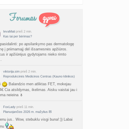
IevaMati
prieš 2 min.
Kas tai per bėrimas?
 pasidalinti: po apsilankymo pas dermatologę
ę į priimamajį dėl išsamesnės apžiūros.
us ir apžiūrėjus gydytojams nieko rimto
…
viktorija.sim
prieš 2 min.
Reprodukcinės Medicinos Centras (Kauno klinikos)
i
Balandzio men atliktas FET, mokejau
4€ Cia atsildymas, ikelimas. Aisku vaistai jau i
uma neieina 🌷
FoxLady
prieš 11 min.
Planuojančios 2026 m. mažylius 🧸
enu jus.. Wow, stebuklu visgi buna!:)) Labai
inu