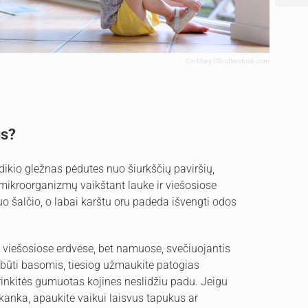
CroMary | Shutterstock.com
us?
dikio gležnas pėdutes nuo šiurkščių paviršių,
 mikroorganizmų vaikštant lauke ir viešosiose
o šalčio, o labai karštu oru padeda išvengti odos
 viešosiose erdvėse, bet namuose, svečiuojantis
jam būti basomis, tiesiog užmaukite patogias
rinkitės gumuotas kojines neslidžiu padu. Jeigu
akanka, apaukite vaikui laisvus tapukus ar