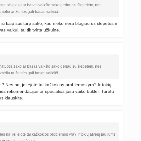
matuotis,sako ar basas vaikšto,sako geriau su šlepetėm, nes
smėlio ar žemės gali basas vaikšči…
isi kaip susitarę sako, kad nieko nėra blogiau už šlepetes ir
 vaikui, tai tik tvirta užkulne.
matuotis,sako ar basas vaikšto,sako geriau su šlepetėm, nes
smėlio ar žemės gali basas vaikšči…
e? Nes na, jei ejote tai kažkokios problemos yra? Ir tokių
nės rekomendacijos or specialios jūsų vaiko būklei. Turėtų
us klauskite.
es na, jei ejote tai kažkokios problemos yra? Ir tokių atvejų jau jums
 or specialios jūsų v…