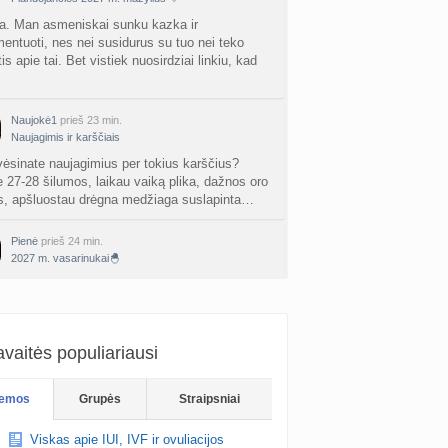
Kaip renkatės vaikų vardus: reikšmė, skambesys ar šeimos tradicija? (4)
a. Man asmeniskai sunku kazka ir
a
entuoti, nes nei susidurus su tuo nei teko
TD asistentė
prieš 1 d.
s apie tai. Bet vistiek nuosirdziai linkiu, kad
kydliaukės hipotirozė ir nėštumas (+3)
nta
Šviesa777
prieš 2 d.
Naujokė1
prieš 23 min.
Naujagimis ir karščiais
as po hemorojaus operacijos
vėsinate naujagimius per tokius karščius?
nta
Rasa Gal
prieš 2 d.
 27-28 šilumos, laikau vaiką plika, dažnos oro
s, apšluostau drėgna medžiaga suslapinta…
PV (žmogaus papilomos virusas) (+3)
nta
Svaja1234
prieš 2 d.
Pienė
prieš 24 min.
2027 m. vasarinukai🐣
Koks vienas kasdienis šeimos įprotis labiausiai pasiteisino? (2)
 tiesa 😁 tik jokiais būdais nepirkite VAIKAS
a
TD asistentė
prieš 2 d.
 tokia stora stora knyga... pinigų išmetimas, o
čių patarimų ir taip gausite be tos…
žniausi klausimai apie cezario pjūvį (+2)
nta
Veronika99
prieš 3 d.
vaitės populiariausi
Gabi023
prieš 36 min.
2027 m. vasarinukai🐣
is brendimas (3)
emos
Grupės
Straipsniai
ėjau tik ko laukti kai laukies, dabar planuoju
a
danguolyte
prieš 3 d.
i (ne) paprastas žindymas ar kažkaip taip. Bet
Viskas apie IUI, IVF ir ovuliacijos
 pasakyt ką skaitai vis tiek viska…