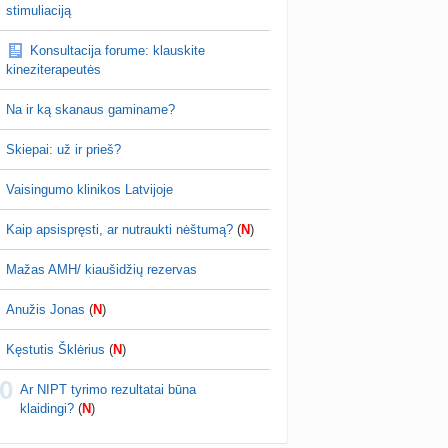
D testuotojos! (bendra tema)
stimuliaciją
nta
Karlitele
prieš 3 d.
Konsultacija forume: klauskite
 drabuziai (2)
kineziterapeutės
a
danguolyte
prieš 3 d.
Na ir ką skanaus gaminame?
tumo ribos (11)
a
danguolyte
prieš 3 d.
Skiepai: už ir prieš?
Gelis „Anaftin® Baby“ dygstant dantukams (atsiliepimai) (4)
Vaisingumo klinikos Latvijoje
a
Spindulėlė1
prieš 3 d.
Kaip apsispręsti, ar nutraukti nėštumą?
(
N
)
apsispręsti, ar nutraukti nėštumą? (+17)
nta
Liudeselis
prieš 4 d.
Mažas AMH/ kiaušidžių rezervas
Dyson Airwrap plaukų formavimo prietaisas (atsiliepimai)
Anužis Jonas
(
N
)
nta
RutaReads
prieš 4 d.
Kęstutis Šklėrius
(
N
)
Kas geriau - gyventi senos statybos bute ar imti paskolą kotedžui arba namui?
0
nta
RutaReads
prieš 4 d.
Ar NIPT tyrimo rezultatai būna
klaidingi?
(
N
)
Rašomasis stalas ir kėdė mokiniui: kaip išsirinkti?
a
winterscott999
prieš 5 d.