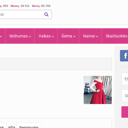
ių:
950
Mamų:
28.511
Narių:
66.760
Nėštumas
Vaikas
Šeima
Namai
Skaičiuoklės
arba
unk
Registruokis