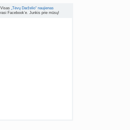
Visas
„Tėvų Darželio“ naujienas
mo planavimas po persileidimo (+5)
rasi Facebook‘e. Junkis prie mūsų!
nta
DingDong
prieš 5 d.
Kokia reali tikimybė pastoti mėnesinių metu? (+2)
nta
as40
prieš 5 d.
 temos (8000+)