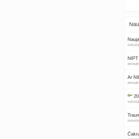
Nau
Nauja
sukurt
NIPT 
atnauji
Ar NI
atnauji
20
sukurt
Traum
sukurt
Čakr