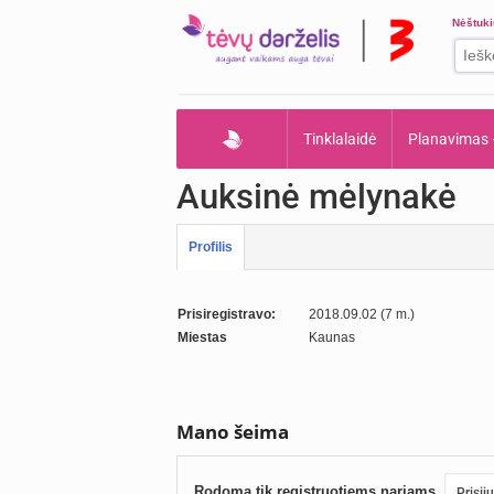
Nėštuk
Tinklalaidė
Planavimas
Auksinė mėlynakė
Profilis
Prisiregistravo:
2018.09.02 (7 m.)
Miestas
Kaunas
Mano šeima
Rodoma tik registruotiems nariams.
Prisij