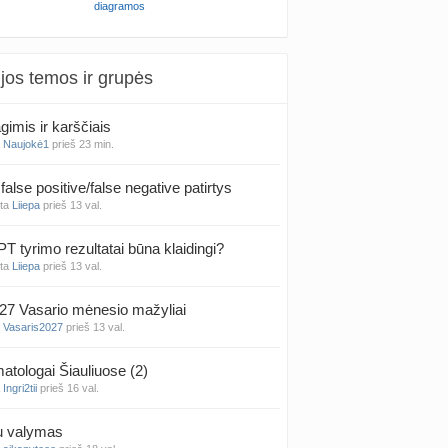
diagramos
jos temos ir grupės
gimis ir karščiais
a
Naujokė1
prieš 23 min.
false positive/false negative patirtys
nta
Liiepa
prieš 13 val.
PT tyrimo rezultatai būna klaidingi?
nta
Liiepa
prieš 13 val.
27 Vasario mėnesio mažyliai
a
Vasaris2027
prieš 13 val.
atologai Šiauliuose (2)
a
Ingri2tii
prieš 16 val.
u valymas