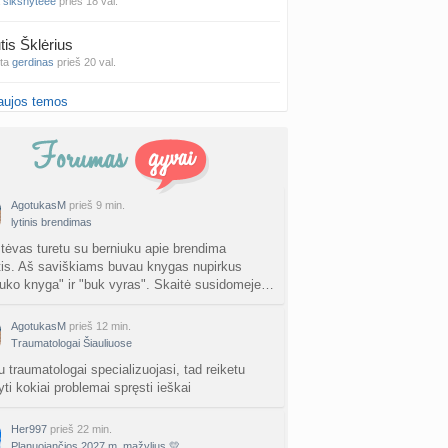
a
siksnyteee
prieš 18 val.
tis Šklėrius
nta
gerdinas
prieš 20 val.
aujos temos
vo mėnesio dvyniai
a
AgnieskaAdele
prieš 21 val.
is Jonas
nta
linikea223
prieš 23 val.
AgotukasM
prieš 9 min.
lytinis brendimas
rfo mokyklos
a
babarikė
prieš 1 d.
 tėvas turetu su berniuku apie brendima
tis. Aš saviškiams buvau knygas nupirkus
iuko knyga" ir "buk vyras". Skaitė susidomeje…
ausi, rečiausi berniukų vardai :)
nta
Nerea
prieš 1 d.
AgotukasM
prieš 12 min.
Traumatologai Šiauliuose
ne gelio (progesterono) naudojimas
nta
Agne.baronaite
prieš 1 d.
u traumatologai specializuojasi, tad reiketu
ti kokiai problemai spręsti ieškai
ėjimas dėl pardavėjo „Mantvis“
a
Soliaris73
prieš 1 d.
Her997
prieš 22 min.
Planuojančios 2027 m. mažylius 💛