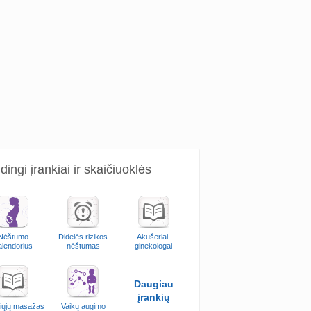
ingi įrankiai ir skaičiuoklės
Nėštumo
Didelės rizikos
Akušeriai-
alendorius
nėštumas
ginekologai
Daugiau
įrankių
iųjų masažas
Vaikų augimo