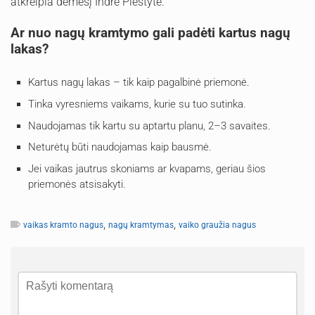
atkreipia dėmesį Indrė Plėštytė.
Ar nuo nagų kramtymo gali padėti kartus nagų
lakas?
Kartus nagų lakas – tik kaip pagalbinė priemonė.
Tinka vyresniems vaikams, kurie su tuo sutinka.
Naudojamas tik kartu su aptartu planu, 2–3 savaites.
Neturėtų būti naudojamas kaip bausmė.
Jei vaikas jautrus skoniams ar kvapams, geriau šios
priemonės atsisakyti.
,
,
vaikas kramto nagus
nagų kramtymas
vaiko graužia nagus