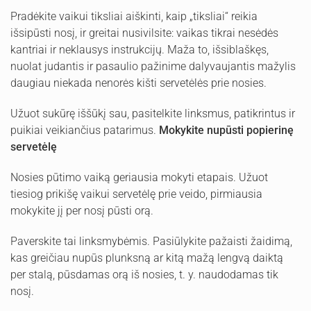
Pradėkite vaikui tiksliai aiškinti, kaip „tiksliai“ reikia
išsipūsti nosį, ir greitai nusivilsite: vaikas tikrai nesėdės
kantriai ir neklausys instrukcijų. Maža to, išsiblaškęs,
nuolat judantis ir pasaulio pažinime dalyvaujantis mažylis
daugiau niekada nenorės kišti servetėlės prie nosies.
Užuot sukūrę iššūkį sau, pasitelkite linksmus, patikrintus ir
puikiai veikiančius patarimus.
Mokykite nupūsti popierinę
servetėlę
Nosies pūtimo vaiką geriausia mokyti etapais. Užuot
tiesiog prikišę vaikui servetėlę prie veido, pirmiausia
mokykite jį per nosį pūsti orą.
Paverskite tai linksmybėmis. Pasiūlykite pažaisti žaidimą,
kas greičiau nupūs plunksną ar kitą mažą lengvą daiktą
per stalą, pūsdamas orą iš nosies, t. y. naudodamas tik
nosį.