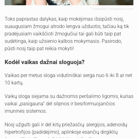
ToskanaINC | Shutterstock.com
Toks paprastas dalykas, kaip mokėjimas išsipūsti nosį,
suaugusiam žmogui atrodo lengva užduotis, tačiau ką tik
pradėjusiam vaikščioti žmogučiui tai gali būti taip pat
sudėtinga, kaip užsienio kalbos mokymasis. Pasirodo,
pūsti nosį taip pat reikia mokyti!
Kodėl vaikas dažnai sloguoja?
Vaikas per metus sloga vidutiniškai serga nuo 6 iki 8 ar net
10 kartų.
Vaikų sloga siejama su dažnomis peršalimo ligomis, kurias
vaikai „pasigauna“ dėl silpnos ir besiformuojančios
imuninės sistemos.
Nosį užgulti gali ir dėl kitų priežasčių: alergijos, adenoidų
hipertrofijos (padidėjimo), aplinkoje esančių dirgiklių