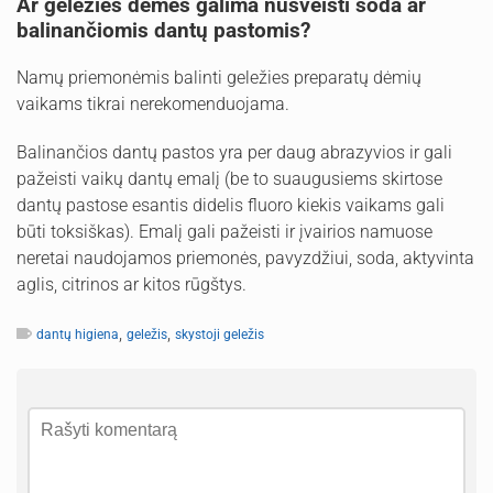
Ar geležies dėmes galima nušveisti soda ar
balinančiomis dantų pastomis?
Namų priemonėmis balinti geležies preparatų dėmių
vaikams tikrai nerekomenduojama.
Balinančios dantų pastos yra per daug abrazyvios ir gali
pažeisti vaikų dantų emalį (be to suaugusiems skirtose
dantų pastose esantis didelis fluoro kiekis vaikams gali
būti toksiškas). Emalį gali pažeisti ir įvairios namuose
neretai naudojamos priemonės, pavyzdžiui, soda, aktyvinta
aglis, citrinos ar kitos rūgštys.
,
,
dantų higiena
geležis
skystoji geležis