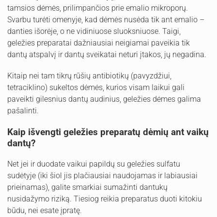
tamsios dėmės, prilimpančios prie emalio mikroporų.
Svarbu turėti omenyje, kad dėmės nusėda tik ant emalio –
danties išorėje, o ne vidiniuose sluoksniuose. Taigi,
geležies preparatai dažniausiai neigiamai paveikia tik
dantų atspalvį ir dantų sveikatai neturi įtakos, jų negadina.
Kitaip nei tam tikrų rūšių antibiotikų (pavyzdžiui,
tetraciklino) sukeltos dėmės, kurios visam laikui gali
paveikti gilesnius dantų audinius, geležies dėmes galima
pašalinti.
Kaip išvengti geležies preparatų dėmių ant vaikų
dantų?
Net jei ir duodate vaikui papildų su geležies sulfatu
sudėtyje (iki šiol jis plačiausiai naudojamas ir labiausiai
prieinamas), galite smarkiai sumažinti dantukų
nusidažymo riziką. Tiesiog reikia preparatus duoti kitokiu
būdu, nei esate įpratę.