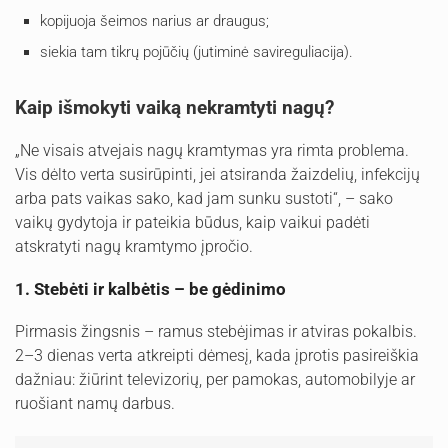
kopijuoja šeimos narius ar draugus;
siekia tam tikrų pojūčių (jutiminė savireguliacija).
Kaip išmokyti vaiką nekramtyti nagų?
„Ne visais atvejais nagų kramtymas yra rimta problema.
Vis dėlto verta susirūpinti, jei atsiranda žaizdelių, infekcijų
arba pats vaikas sako, kad jam sunku sustoti“, – sako
vaikų gydytoja ir pateikia būdus, kaip vaikui padėti
atskratyti nagų kramtymo įpročio.
1. Stebėti ir kalbėtis – be gėdinimo
Pirmasis žingsnis – ramus stebėjimas ir atviras pokalbis.
2–3 dienas verta atkreipti dėmesį, kada įprotis pasireiškia
dažniau: žiūrint televizorių, per pamokas, automobilyje ar
ruošiant namų darbus.