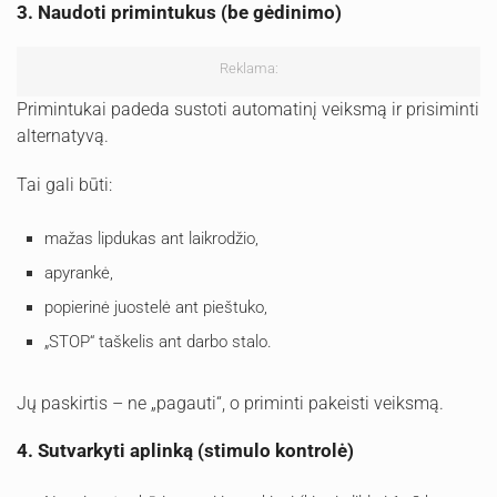
3. Naudoti primintukus (be gėdinimo)
Reklama:
Primintukai padeda sustoti automatinį veiksmą ir prisiminti
alternatyvą.
Tai gali būti:
mažas lipdukas ant laikrodžio,
apyrankė,
popierinė juostelė ant pieštuko,
„STOP“ taškelis ant darbo stalo.
Jų paskirtis – ne „pagauti“, o priminti pakeisti veiksmą.
4. Sutvarkyti aplinką (stimulo kontrolė)