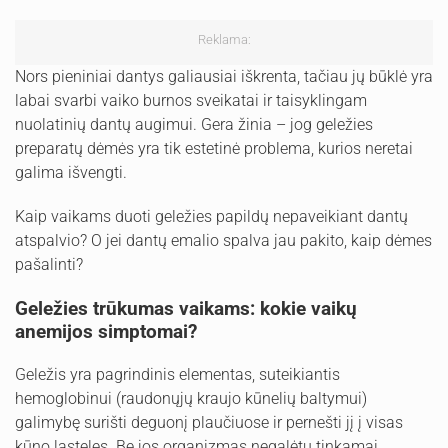
Reklama:
Nors pieniniai dantys galiausiai iškrenta, tačiau jų būklė yra
labai svarbi vaiko burnos sveikatai ir taisyklingam
nuolatinių dantų augimui. Gera žinia – jog geležies
preparatų dėmės yra tik estetinė problema, kurios neretai
galima išvengti.
Kaip vaikams duoti geležies papildų nepaveikiant dantų
atspalvio? O jei dantų emalio spalva jau pakito, kaip dėmes
pašalinti?
Geležies trūkumas vaikams: kokie vaikų
anemijos simptomai?
Geležis yra pagrindinis elementas, suteikiantis
hemoglobinui (raudonųjų kraujo kūnelių baltymui)
galimybę surišti deguonį plaučiuose ir pernešti jį į visas
kūno ląsteles. Be jos organizmas negalėtų tinkamai