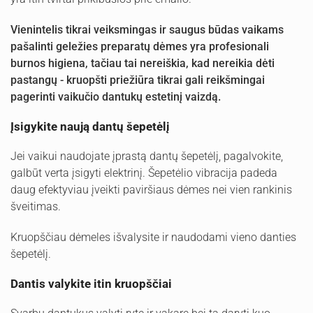
Vienintelis tikrai veiksmingas ir saugus būdas vaikams
pašalinti geležies preparatų dėmes yra profesionali
burnos higiena, tačiau tai nereiškia, kad nereikia dėti
pastangų - kruopšti priežiūra tikrai gali reikšmingai
pagerinti vaikučio dantukų estetinį vaizdą.
Įsigykite naują dantų šepetėlį
Jei vaikui naudojate įprastą dantų šepetėlį, pagalvokite,
galbūt verta įsigyti elektrinį. Šepetėlio vibracija padeda
daug efektyviau įveikti paviršiaus dėmes nei vien rankinis
šveitimas.
Kruopščiau dėmeles išvalysite ir naudodami vieno danties
šepetėlį.
Dantis valykite itin kruopščiai