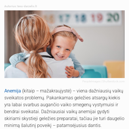
Autorius: tevu-darzelis.lt
PeopleImages | Shutterstock.com
Anemija
(kitaip – mažakraujystė) – viena dažniausių vaikų
sveikatos problemų. Pakankamas geležies atsargų kiekis
yra labai svarbus augančio vaiko smegenų vystymuisi ir
bendrai sveikatai. Dažniausiai vaikų anemijai gydyti
skiriami skystieji geležies preparatai, tačiau jie turi daugelio
minimą šalutinį poveikį – patamsėjusius dantis.