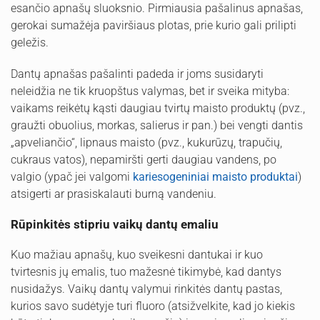
esančio apnašų sluoksnio. Pirmiausia pašalinus apnašas,
gerokai sumažėja paviršiaus plotas, prie kurio gali prilipti
geležis.
Dantų apnašas pašalinti padeda ir joms susidaryti
neleidžia ne tik kruopštus valymas, bet ir sveika mityba:
vaikams reikėtų kąsti daugiau tvirtų maisto produktų (pvz.,
graužti obuolius, morkas, salierus ir pan.) bei vengti dantis
„apveliančio“, lipnaus maisto (pvz., kukurūzų, trapučių,
cukraus vatos), nepamiršti gerti daugiau vandens, po
valgio (ypač jei valgomi
kariesogeniniai maisto produktai
)
atsigerti ar prasiskalauti burną vandeniu.
Rūpinkitės stipriu vaikų dantų emaliu
Kuo mažiau apnašų, kuo sveikesni dantukai ir kuo
tvirtesnis jų emalis, tuo mažesnė tikimybė, kad dantys
nusidažys. Vaikų dantų valymui rinkitės dantų pastas,
kurios savo sudėtyje turi fluoro (atsižvelkite, kad jo kiekis