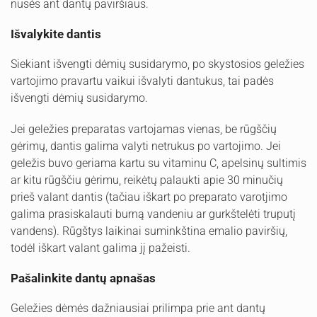
nusės ant dantų paviršiaus.
Išvalykite dantis
Siekiant išvengti dėmių susidarymo, po skystosios geležies
vartojimo pravartu vaikui išvalyti dantukus, tai padės
išvengti dėmių susidarymo.
Jei geležies preparatas vartojamas vienas, be rūgščių
gėrimų, dantis galima valyti netrukus po vartojimo. Jei
geležis buvo geriama kartu su vitaminu C, apelsinų sultimis
ar kitu rūgščiu gėrimu, reikėtų palaukti apie 30 minučių
prieš valant dantis (tačiau iškart po preparato varotjimo
galima prasiskalauti burną vandeniu ar gurkštelėti truputį
vandens). Rūgštys laikinai suminkština emalio paviršių,
todėl iškart valant galima jį pažeisti.
Pašalinkite dantų apnašas
Geležies dėmės dažniausiai prilimpa prie ant dantų