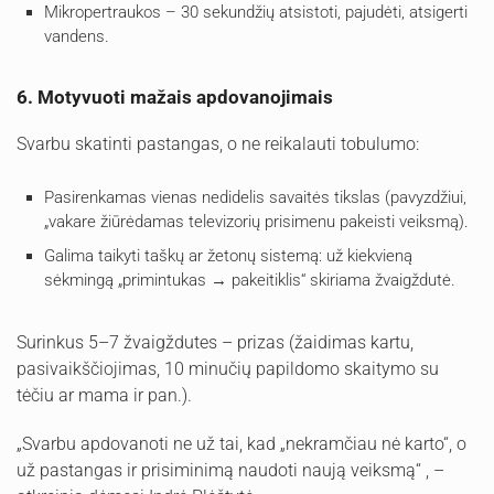
Mikropertraukos – 30 sekundžių atsistoti, pajudėti, atsigerti
vandens.
6. Motyvuoti mažais apdovanojimais
Svarbu skatinti pastangas, o ne reikalauti tobulumo:
Pasirenkamas vienas nedidelis savaitės tikslas (pavyzdžiui,
„vakare žiūrėdamas televizorių prisimenu pakeisti veiksmą).
Galima taikyti taškų ar žetonų sistemą: už kiekvieną
sėkmingą „primintukas → pakeitiklis“ skiriama žvaigždutė.
Surinkus 5–7 žvaigždutes – prizas (žaidimas kartu,
pasivaikščiojimas, 10 minučių papildomo skaitymo su
tėčiu ar mama ir pan.).
„Svarbu apdovanoti ne už tai, kad „nekramčiau nė karto“, o
už pastangas ir prisiminimą naudoti naują veiksmą“ , –