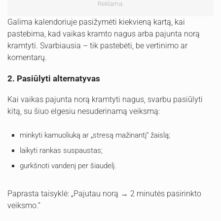
Reklama:
Galima kalendoriuje pasižymėti kiekvieną kartą, kai
pastebima, kad vaikas kramto nagus arba pajunta norą
kramtyti. Svarbiausia – tik pastebėti, be vertinimo ar
komentarų.
2. Pasiūlyti alternatyvas
Kai vaikas pajunta norą kramtyti nagus, svarbu pasiūlyti
kitą, su šiuo elgesiu nesuderinamą veiksmą:
minkyti kamuoliuką ar „stresą mažinantį“ žaislą;
laikyti rankas suspaustas;
gurkšnoti vandenį per šiaudelį.
Paprasta taisyklė: „Pajutau norą → 2 minutės pasirinkto
veiksmo.“