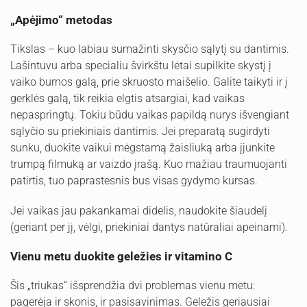
„Apėjimo“ metodas
Tikslas – kuo labiau sumažinti skysčio sąlytį su dantimis.
Lašintuvu arba specialiu švirkštu lėtai supilkite skystį į
vaiko burnos galą, prie skruosto maišelio. Galite taikyti ir į
gerklės galą, tik reikia elgtis atsargiai, kad vaikas
nepaspringtų. Tokiu būdu vaikas papildą nurys išvengiant
sąlyčio su priekiniais dantimis. Jei preparatą sugirdyti
sunku, duokite vaikui mėgstamą žaisliuką arba įjunkite
trumpą filmuką ar vaizdo įrašą. Kuo mažiau traumuojanti
patirtis, tuo paprastesnis bus visas gydymo kursas.
Jei vaikas jau pakankamai didelis, naudokite šiaudelį
(geriant per jį, vėlgi, priekiniai dantys natūraliai apeinami).
Vienu metu duokite geležies ir vitamino C
Šis „triukas“ išsprendžia dvi problemas vienu metu:
pagerėja ir skonis, ir pasisavinimas. Geležis geriausiai