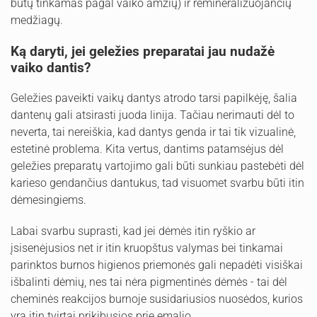
būtų tinkamas pagal vaiko amžių) ir remineralizuojančių
medžiagų.
Ką daryti, jei geležies preparatai jau nudažė
vaiko dantis?
Geležies paveikti vaikų dantys atrodo tarsi papilkėję, šalia
dantenų gali atsirasti juoda linija. Tačiau nerimauti dėl to
neverta, tai nereiškia, kad dantys genda ir tai tik vizualinė,
estetinė problema. Kita vertus, dantims patamsėjus dėl
geležies preparatų vartojimo gali būti sunkiau pastebėti dėl
karieso gendančius dantukus, tad visuomet svarbu būti itin
dėmesingiems.
Labai svarbu suprasti, kad jei dėmės itin ryškio ar
įsisenėjusios net ir itin kruopštus valymas bei tinkamai
parinktos burnos higienos priemonės gali nepadėti visiškai
išbalinti dėmių, nes tai nėra pigmentinės dėmės - tai dėl
cheminės reakcijos burnoje susidariusios nuosėdos, kurios
yra itin tvirtai prikibusios prie emalio.