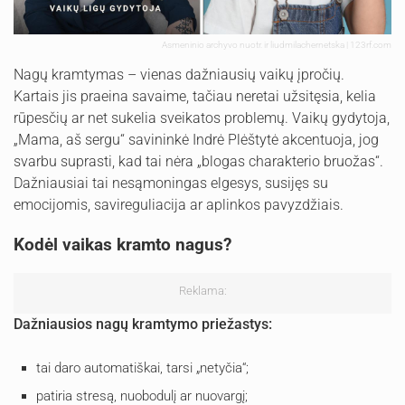
Asmeninio archyvo nuotr. ir liudmilachernetska | 123rf.com
Nagų kramtymas – vienas dažniausių vaikų įpročių.
Kartais jis praeina savaime, tačiau neretai užsitęsia, kelia
rūpesčių ar net sukelia sveikatos problemų. Vaikų gydytoja,
„Mama, aš sergu“ savininkė Indrė Plėštytė akcentuoja, jog
svarbu suprasti, kad tai nėra „blogas charakterio bruožas“.
Dažniausiai tai nesąmoningas elgesys, susijęs su
emocijomis, savireguliacija ar aplinkos pavyzdžiais.
Kodėl vaikas kramto nagus?
Reklama:
Dažniausios nagų kramtymo priežastys:
tai daro automatiškai, tarsi „netyčia“;
patiria stresą, nuobodulį ar nuovargį;