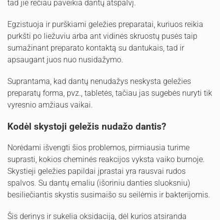
tad jie rečiau paveikia dantų atspalvį.
Egzistuoja ir purškiami geležies preparatai, kuriuos reikia
purkšti po liežuviu arba ant vidinės skruostų pusės taip
sumažinant preparato kontaktą su dantukais, tad ir
apsaugant juos nuo nusidažymo.
Suprantama, kad dantų nenudažys neskysta geležies
preparatų forma, pvz., tabletės, tačiau jas sugebės nuryti tik
vyresnio amžiaus vaikai.
Kodėl skystoji geležis nudažo dantis?
Norėdami išvengti šios problemos, pirmiausia turime
suprasti, kokios cheminės reakcijos vyksta vaiko burnoje.
Skystieji geležies papildai įprastai yra rausvai rudos
spalvos. Su dantų emaliu (išoriniu danties sluoksniu)
besiliečiantis skystis susimaišo su seilėmis ir bakterijomis.
Šis derinys ir sukelia oksidaciją, dėl kurios atsiranda