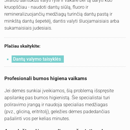
Svarbu dantukus valyti ryte ir vakare bei tą daryti kuo
kruopščiau - naudoti dantų siūlą, fluoro ir
remineralizuojančių medžiagų turinčią dantų pastą ir
minkštą dantų šepetėlį, dantis valyti šluojamaisiais arba
sukamaisiais judesiais.
Plačiau skaitykite:
Dantų valymo taisyklės
Profesionali burnos higiena vaikams
Jei dėmės sunkiai įveikiamos, šią problemą išspręsite
apsilankę pas burnos higienistą. Šie specialistai turi
poliravimo įrangą ir naudoja specialias medžiagas
(pvz., gliciną, eritritolį), geležies dėmes padedančias
pašalinti vos per kelias minutes.