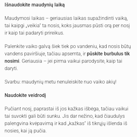
Išnaudokite
maudynių
laiką
Maudymosi laikas – geriausias laikas supažindinti vaiką,
tai kaipgi „veikia“ ta nosis, koks jausmas pūsti orą per nosį
ir kaip tai padaryti prireikus.
Palenkite vaiko galvą šiek tiek po vandeniu, kad nosis būtų
vandens paviršiuje, tačiau apsemta, ir
pūskite burbulus tik
nosimi
. Geriausia – jei pirma vaikui parodysite, kaip tai
daryti.
Svarbu: maudynių metu nenuleiskite nuo vaiko akių!
Naudokite veidrodį
Pučiant nosį, paprastai iš jos kažkas išbėga, tačiau vaikui
tai suvokti gali būti sunku. Jis dar nežino, kad čiaudulys
palengvina kvėpavimą ir kad „kažkas“ iš tikrųjų išlenda iš
nosies, kai ją pučia.