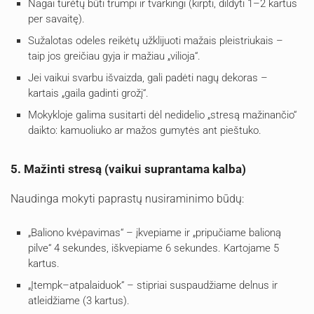
Nagai turėtų būti trumpi ir tvarkingi (kirpti, dildyti 1–2 kartus
per savaitę).
Sužalotas odeles reikėtų užklijuoti mažais pleistriukais –
taip jos greičiau gyja ir mažiau „vilioja“.
Jei vaikui svarbu išvaizda, gali padėti nagų dekoras –
kartais „gaila gadinti grožį“.
Mokykloje galima susitarti dėl nedidelio „stresą mažinančio“
daikto: kamuoliuko ar mažos gumytės ant pieštuko.
5. Mažinti stresą (vaikui suprantama kalba)
Naudinga mokyti paprastų nusiraminimo būdų:
„Baliono kvėpavimas“ – įkvepiame ir „pripučiame balioną
pilve“ 4 sekundes, iškvepiame 6 sekundes. Kartojame 5
kartus.
„Įtempk–atpalaiduok“ – stipriai suspaudžiame delnus ir
atleidžiame (3 kartus).