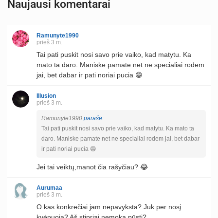
Naujausi komentarai
Ramunyte1990
prieš 3 m.
Tai pati puskit nosi savo prie vaiko, kad matytu. Ka
mato ta daro. Maniske pamate net ne specialiai rodem
jai, bet dabar ir pati noriai pucia 😁
Illusion
prieš 3 m.
Ramunyte1990
parašė
:
Tai pati puskit nosi savo prie vaiko, kad matytu. Ka mato ta
daro. Maniske pamate net ne specialiai rodem jai, bet dabar
ir pati noriai pucia 😁
Jei tai veiktų,manot čia rašyčiau? 😂
Aurumaa
prieš 3 m.
O kas konkrečiai jam nepavyksta? Juk per nosį
kvėpuoja? Aš stipriai nemoka pūsti?