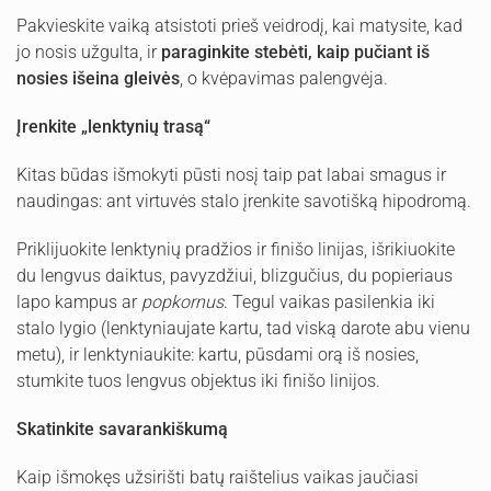
Pakvieskite vaiką atsistoti prieš veidrodį, kai matysite, kad
jo nosis užgulta, ir
paraginkite stebėti, kaip pučiant iš
nosies išeina gleivės
, o kvėpavimas palengvėja.
Įren
kite
„
lenktynių trasą
“
Kitas būdas išmokyti pūsti nosį taip pat labai smagus ir
naudingas: ant virtuvės stalo įrenkite savotišką hipodromą.
Priklijuokite lenktynių pradžios ir finišo linijas, išrikiuokite
du lengvus daiktus, pavyzdžiui, blizgučius, du popieriaus
lapo kampus ar
popkornus
. Tegul vaikas pasilenkia iki
stalo lygio (lenktyniaujate kartu, tad viską darote abu vienu
metu), ir lenktyniaukite: kartu, pūsdami orą iš nosies,
stumkite tuos lengvus objektus iki finišo linijos.
Skatinkite savarankiškumą
Kaip išmokęs užsirišti batų raištelius vaikas jaučiasi