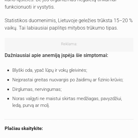
funkcionuoti ir vystytis.
Statistikos duomenimis, Lietuvoje geležies trūksta 15–20 %
vaikų. Tai labiausiai paplitęs mitybos trūkumo tipas.
Reklama:
Dažniausiai apie anemiją įspėja šie simptomai:
Blyški oda, ypač lūpų ir vokų gleivinės;
Neįprastai greitas nuovargis po žaidimų ar fizinio krūvio;
Dirglumas, nervingumas;
Noras valgyti ne maistui skirtas medžiagas, pavyzdžiui,
ledą, purvą ar molį.
Plačiau skaitykite: