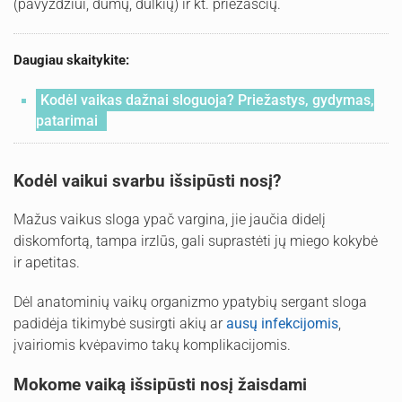
(pavyzdžiui, dūmų, dulkių) ir kt. priežasčių.
Daugiau skaitykite:
Kodėl vaikas dažnai sloguoja? Priežastys, gydymas,
patarimai
Kodėl vaikui svarbu išsipūsti nosį?
Mažus vaikus sloga ypač vargina, jie jaučia didelį
diskomfortą, tampa irzlūs, gali suprastėti jų miego kokybė
ir apetitas.
Dėl anatominių vaikų organizmo ypatybių sergant sloga
padidėja tikimybė susirgti akių ar
ausų infekcijomis
,
įvairiomis kvėpavimo takų komplikacijomis.
Mokome vaiką išsipūsti nosį žaisdami