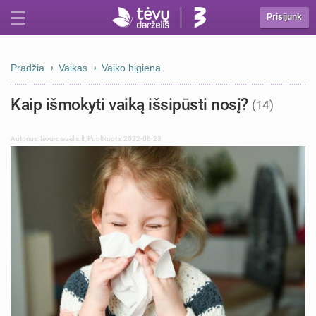
Prisijunk
Pradžia
Vaikas
Vaiko higiena
Kaip išmokyti vaiką išsipūsti nosį?
(14)
Autorius:
tevu-darzelis.lt
,
Publikuota: 2022-06-23