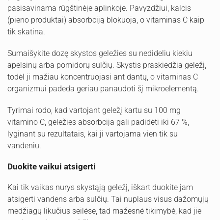
pasisavinama rūgštinėje aplinkoje. Pavyzdžiui, kalcis
(pieno produktai) absorbciją blokuoja, o vitaminas C kaip
tik skatina.
Sumaišykite dozę skystos geležies su nedideliu kiekiu
apelsinų arba pomidorų sulčių. Skystis praskiedžia geležį,
todėl ji mažiau koncentruojasi ant dantų, o vitaminas C
organizmui padeda geriau panaudoti šį mikroelementą.
Tyrimai rodo, kad vartojant geležį kartu su 100 mg
vitamino C, geležies absorbcija gali padidėti iki 67 %,
lyginant su rezultatais, kai ji vartojama vien tik su
vandeniu.
Duokite vaikui atsigerti
Kai tik vaikas nurys skystąją geležį, iškart duokite jam
atsigerti vandens arba sulčių. Tai nuplaus visus dažomųjų
medžiagų likučius seilėse, tad mažesnė tikimybė, kad jie