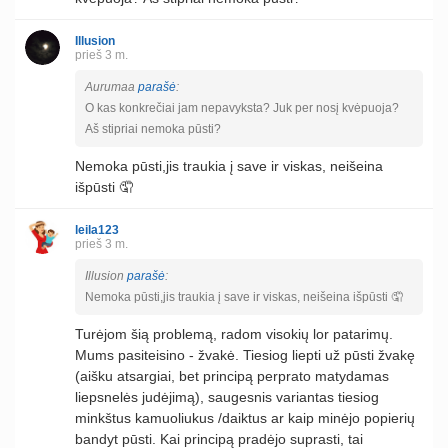
Illusion
prieš 3 m.
Aurumaa
parašė
:
O kas konkrečiai jam nepavyksta? Juk per nosį kvėpuoja?
Aš stipriai nemoka pūsti?
Nemoka pūsti,jis traukia į save ir viskas, neišeina
išpūsti 🤦
leila123
prieš 3 m.
Illusion
parašė
:
Nemoka pūsti,jis traukia į save ir viskas, neišeina išpūsti 🤦
Turėjom šią problemą, radom visokių lor patarimų.
Mums pasiteisino - žvakė. Tiesiog liepti už pūsti žvakę
(aišku atsargiai, bet principą perprato matydamas
liepsnelės judėjimą), saugesnis variantas tiesiog
minkštus kamuoliukus /daiktus ar kaip minėjo popierių
bandyt pūsti. Kai principą pradėjo suprasti, tai