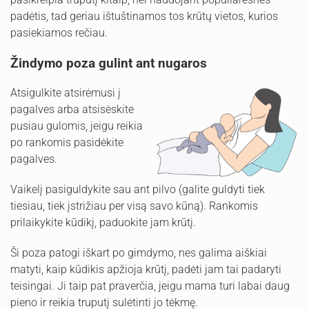
padėtis, tad geriau ištuštinamos tos krūtų vietos, kurios
pasiekiamos rečiau.
Žindymo poza gulint ant nugaros
Atsigulkite atsirėmusi į
pagalves arba atsisėskite
pusiau gulomis, jeigu reikia
po rankomis pasidėkite
pagalves.
Vaikelį pasiguldykite sau ant pilvo (galite guldyti tiek
tiesiau, tiek įstrižiau per visą savo kūną). Rankomis
prilaikykite kūdikį, paduokite jam krūtį.
Ši poza patogi iškart po gimdymo, nes galima aiškiai
matyti, kaip kūdikis apžioja krūtį, padėti jam tai padaryti
teisingai. Ji taip pat praverčia, jeigu mama turi labai daug
pieno ir reikia truputį sulėtinti jo tėkmę.