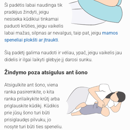
Ši padėtis labai naudinga tik
pradėjus žindyti, jeigu
nesiseka kūdikiui tinkamai
paduoti krūties, jeigu vaikelis
labai mažas, silpnas ar nevalgus, taip pat, jeigu
mamos
speneliai plokšti ar įtraukti
.
Šią padėtį galima naudoti ir vėliau, ypač, jeigu vaikelis jau
didelis ir ilgai laikyti glėbyje jį darosi sunku.
Žindymo poza atsigulus ant šono
Atsigulkite ant šono, viena
ranka pasiremkite, o kita
ranka prilaikykite krūtį arba
priglauskite kūdikį. Kūdikis
prie jūsų šono turi būti
prisiglaudęs pilvuku, jo
nosytė turi būti ties speneliu.