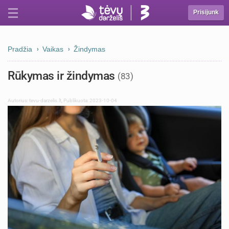
Prisijunk
Pradžia
Vaikas
Žindymas
Rūkymas ir žindymas
(83)
Autorius:
tevu-darzelis.lt
,
Publikuota: 2023-10-04