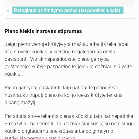
Patogiausios žindymo pozos (su paveiksliukais)
Pieno kiekis ir srovės stiprumas
Jeigu pieno vienoje krūtyje yra mažiau arba jis teka labai
lėta srovele, kūdikis susierzina negalėdamas greitai
pasisotinti. Vis tik nepasiduokite, pieno gamybą
„tuštesnėje“ krūtyje paspartinsite, jeigu ją dažniau siūlysite
kūdikiui.
Pieno gamybai paskatinti, taip pat galite periodiškai
nusitraukti truputį pieno iki kol jo kiekis krūtyje tenkins
alkaną mažylį.
Per stipria stove tekantis pienas kūdikiui taip pat nepatinka
– mažylis ima springti. Tai dažniausiai susiję su neteisingu
kūdikio priglaudimu prie krūties arba po gimdymo
sutrikusia hormonų pusiausvyra.