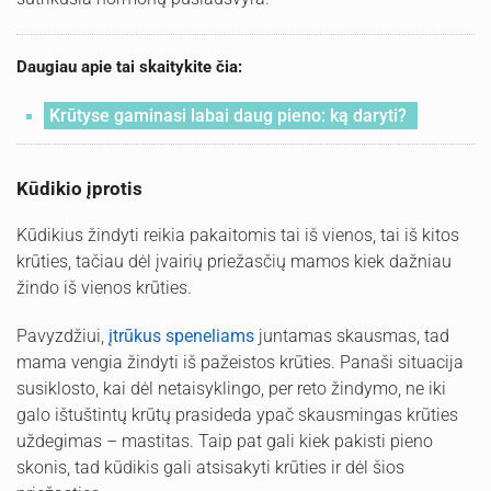
Daugiau apie tai skaitykite čia:
Krūtyse gaminasi labai daug pieno: ką daryti?
Kūdikio įprotis
Kūdikius žindyti reikia pakaitomis tai iš vienos, tai iš kitos
krūties, tačiau dėl įvairių priežasčių mamos kiek dažniau
žindo iš vienos krūties.
Pavyzdžiui,
įtrūkus speneliams
juntamas skausmas, tad
mama vengia žindyti iš pažeistos krūties. Panaši situacija
susiklosto, kai dėl netaisyklingo, per reto žindymo, ne iki
galo ištuštintų krūtų prasideda ypač skausmingas krūties
uždegimas – mastitas. Taip pat gali kiek pakisti pieno
skonis, tad kūdikis gali atsisakyti krūties ir dėl šios