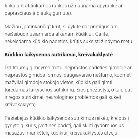
tinka ant atitinkamos rankos užmaunama apyrankė ar
paprasčiausia plaukų gumutė).
Mažiau „patinkančią“ krūtį siūlykite dar primigusiam,
neišsibudinusiam arba alkanam kūdikiui. Galite,
nekeisdama kūdikio padėties, krūtis sukeisti žindymo metu.
Kūdikio laikysenos sutrikimai, kreivakaklystė
Dėl traumų gimdymo metu, neįprastos padėties gimdoje ar
neįprastos gimdos formos, daugiavaisio nėštumo, kuomet
mažyliai gimdoje stokojo vietos, kūdikis gali gimti
turėdamas laikysenos sutrikimų. Šios priežastys, o taip pat
ir regos sutrikimai, neurologinės problemos gali sukelti
kreivakaklystę.
Pastebėjus kūdikio laikysenos sutrikimus reikėtų kreiptis į
gydytoją, kuris, įvertinęs padėtį, gali skirti gydomuosius
masažus, mankštelę kūdikiui, kreivakaklystės atveju –