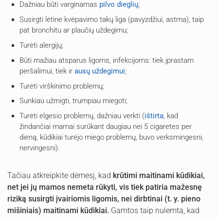
Dažniau būti varginamas
pilvo dieglių
;
Susirgti lėtine kvėpavimo takų liga (pavyzdžiui, astma), taip
pat bronchitu ar plaučių uždegimu;
Turėti alergijų;
Būti mažiau atsparus ligoms, infekcijoms: tiek įprastam
peršalimui, tiek ir
ausų uždegimui
;
Turėti virškinimo problemų;
Sunkiau užmigti, trumpiau miegoti;
Turėti elgesio problemų, dažniau verkti (
ištirta
, kad
žindančiai mamai surūkant daugiau nei 5 cigaretes per
dieną, kūdikiai turėjo miego problemų, buvo verksmingesni,
nervingesni).
Tačiau atkreipkite dėmesį, kad
krūtimi maitinami kūdikiai,
net jei jų mamos nemeta rūkyti, vis tiek patiria mažesnę
riziką susirgti įvairiomis ligomis, nei dirbtinai (t. y. pieno
mišiniais) maitinami kūdikiai.
Gamtos taip nulemta, kad