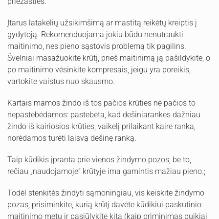
priežasties.
Įtarus latakėlių užsikimšimą ar mastitą reikėtų kreiptis į
gydytoją. Rekomenduojama jokiu būdu nenutraukti
maitinimo, nes pieno sąstovis problemą tik pagilins.
Švelniai masažuokite krūtį, prieš maitinimą ją pašildykite, o
po maitinimo vėsinkite kompresais, jeigu yra poreikis,
vartokite vaistus nuo skausmo.
Kartais mamos žindo iš tos pačios krūties nė pačios to
nepastebėdamos: pastebėta, kad dešiniarankės dažniau
žindo iš kairiosios krūties, vaikelį prilaikant kaire ranka,
norėdamos turėti laisvą dešinę ranką.
Taip kūdikis įpranta prie vienos žindymo pozos, be to,
rečiau „naudojamoje“ krūtyje ima gamintis mažiau pieno.;
Todėl stenkitės žindyti sąmoningiau, vis keiskite žindymo
pozas, prisiminkite, kurią krūtį davėte kūdikiui paskutinio
maitinimo metu ir pasiūlykite kitą (kaip priminimas puikiai