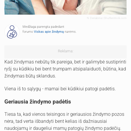
N. Deriabina | Shutterstock.com
Medžiaga parengta padedant
forumo
Viskas apie žindymą
narėms.
Reklama:
Kad žindymas nebūtų tik pareiga, bet ir galimybė sustiprinti
ryšį su kūdikiu bei bent trumpam atsipalaiduoti, būtina, kad
žindymas būtų sklandus.
Viena iš to sąlygų - mamai bei kūdikiui patogi padėtis.
Geriausia žindymo padėtis
Tiesa ta, kad vienos teisingos ir geriausios žindymo pozos
nėra, tad verta išbandyti bent kelias iš dažniausiai
naudojamų ir daugeliui mamų patogių žindymo padėčių.