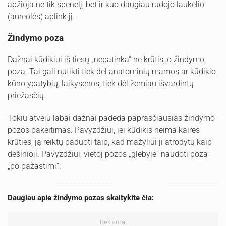
apžioja ne tik spenelį, bet ir kuo daugiau rudojo laukelio
(aureolės) aplink jį.
Žindymo poza
Dažnai kūdikiui iš tiesų „nepatinka“ ne krūtis, o žindymo
poza. Tai gali nutikti tiek dėl anatominių mamos ar kūdikio
kūno ypatybių, laikysenos, tiek dėl žemiau išvardintų
priežasčių.
Tokiu atveju labai dažnai padeda paprasčiausias žindymo
pozos pakeitimas. Pavyzdžiui, jei kūdikis neima kairės
krūties, ją reiktų paduoti taip, kad mažyliui ji atrodytų kaip
dešinioji. Pavyzdžiui, vietoj pozos „glėbyje“ naudoti pozą
„po pažastimi“.
Daugiau apie žindymo pozas skaitykite čia:
Reklama: