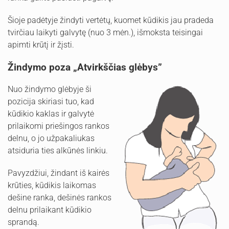
Šioje padėtyje žindyti vertėtų, kuomet kūdikis jau pradeda
tvirčiau laikyti galvytę (nuo 3 mėn.), išmoksta teisingai
apimti krūtį ir žįsti.
Žindymo poza „Atvirkščias glėbys”
Nuo žindymo glėbyje ši
pozicija skiriasi tuo, kad
kūdikio kaklas ir galvytė
prilaikomi priešingos rankos
delnu, o jo užpakaliukas
atsiduria ties alkūnės linkiu.
Pavyzdžiui, žindant iš kairės
krūties, kūdikis laikomas
dešine ranka, dešinės rankos
delnu prilaikant kūdikio
sprandą.