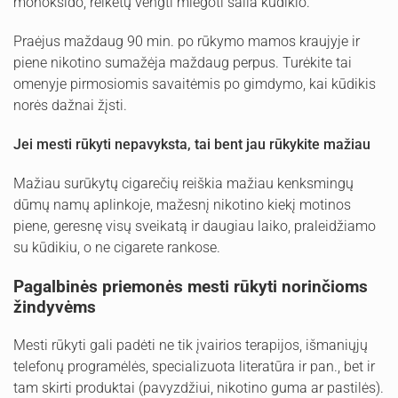
monoksido, reikėtų vengti miegoti šalia kūdikio.
Praėjus maždaug 90 min. po rūkymo mamos kraujyje ir
piene nikotino sumažėja maždaug perpus. Turėkite tai
omenyje pirmosiomis savaitėmis po gimdymo, kai kūdikis
norės dažnai žįsti.
Jei mesti rūkyti nepavyksta, tai bent jau rūkykite mažiau
Mažiau surūkytų cigarečių reiškia mažiau kenksmingų
dūmų namų aplinkoje, mažesnį nikotino kiekį motinos
piene, geresnę visų sveikatą ir daugiau laiko, praleidžiamo
su kūdikiu, o ne cigarete rankose.
Pagalbinės priemonės mesti rūkyti norinčioms
žindyvėms
Mesti rūkyti gali padėti ne tik įvairios terapijos, išmaniųjų
telefonų programėlės, specializuota literatūra ir pan., bet ir
tam skirti produktai (pavyzdžiui, nikotino guma ar pastilės).