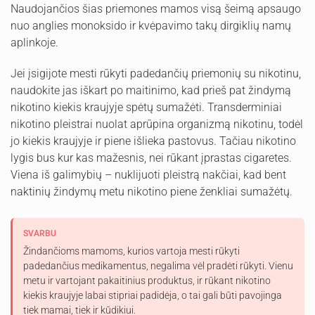
Naudojančios šias priemones mamos visą šeimą apsaugo
nuo anglies monoksido ir kvėpavimo takų dirgiklių namų
aplinkoje.
Jei įsigijote mesti rūkyti padedančių priemonių su nikotinu,
naudokite jas iškart po maitinimo, kad prieš pat žindymą
nikotino kiekis kraujyje spėtų sumažėti. Transderminiai
nikotino pleistrai nuolat aprūpina organizmą nikotinu, todėl
jo kiekis kraujyje ir piene išlieka pastovus. Tačiau nikotino
lygis bus kur kas mažesnis, nei rūkant įprastas cigaretes.
Viena iš galimybių – nuklijuoti pleistrą nakčiai, kad bent
naktinių žindymų metu nikotino piene ženkliai sumažėtų.
SVARBU
Žindančioms mamoms, kurios vartoja mesti rūkyti
padedančius medikamentus, negalima vėl pradėti rūkyti. Vienu
metu ir vartojant pakaitinius produktus, ir rūkant nikotino
kiekis kraujyje labai stipriai padidėja, o tai gali būti pavojinga
tiek mamai, tiek ir kūdikiui.