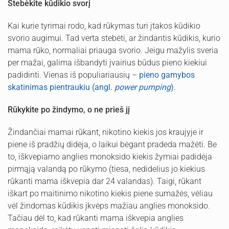
Stebėkite kūdikio svorį
Kai kurie tyrimai rodo, kad rūkymas turi įtakos kūdikio
svorio augimui. Tad verta stebėti, ar žindantis kūdikis, kurio
mama rūko, normaliai priauga svorio. Jeigu mažylis sveria
per mažai, galima išbandyti įvairius būdus pieno kiekiui
padidinti. Vienas iš populiariausių –
pieno gamybos
skatinimas pientraukiu (angl.
power pumping
)
.
Rūkykite po žindymo, o ne prieš jį
Žindančiai mamai rūkant, nikotino kiekis jos kraujyje ir
piene iš pradžių didėja, o laikui bėgant pradeda mažėti. Be
to, iškvepiamo anglies monoksido kiekis žymiai padidėja
pirmąją valandą po rūkymo (tiesa, nedidelius jo kiekius
rūkanti mama iškvepia dar 24 valandas). Taigi, rūkant
iškart po maitinimo nikotino kiekis piene sumažės, vėliau
vėl žindomas kūdikis įkvėps mažiau anglies monoksido.
Tačiau dėl to, kad rūkanti mama iškvepia anglies