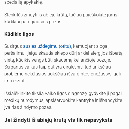
specialią apykaklę.
Stenkitės žindyti iš abiejų krūtų, tačiau paieškokite jums ir
kūdikiui patogiausios pozos.
Kūdikio ligos
Susirgus
ausies uždegimu (otitu)
, kamuojant slogai,
peršalimui, jeigu skauda skiepo dūrį ar dėl alergijos išbertą
vietą, kūdikis vengs būti skausmą keliančioje pozoje.
Sergantis vaikas taip pat yra dirglesnis, tad anksčiau
problemų nekėlusios aukščiau išvardintos priežastys, gali
imti erzinti.
Išsiaiškinkite tikslią vaiko ligos diagnozę, gydykite jį pagal
medikų nurodymus, apsišarvuokite kantrybe ir išbandykite
įvairias žindymo pozas.
Jei žindyti iš abiejų krūtų vis tik nepavyksta