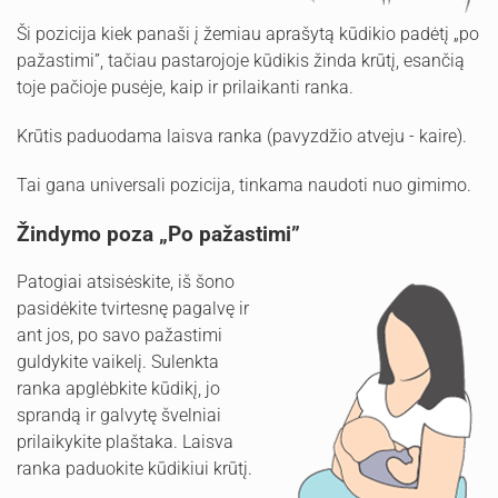
Ši pozicija kiek panaši į žemiau aprašytą kūdikio padėtį „po
pažastimi”, tačiau pastarojoje kūdikis žinda krūtį, esančią
toje pačioje pusėje, kaip ir prilaikanti ranka.
Krūtis paduodama laisva ranka (pavyzdžio atveju - kaire).
Tai gana universali pozicija, tinkama naudoti nuo gimimo.
Žindymo poza „Po pažastimi”
Patogiai atsisėskite, iš šono
pasidėkite tvirtesnę pagalvę ir
ant jos, po savo pažastimi
guldykite vaikelį. Sulenkta
ranka apglėbkite kūdikį, jo
sprandą ir galvytę švelniai
prilaikykite plaštaka. Laisva
ranka paduokite kūdikiui krūtį.