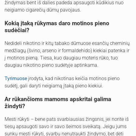
žindymas bent iš dalies padeda apsaugoti kūdikius nuo
neigiamo cigarečių dūmų pavojaus.
Kokią įtaką rūkymas daro motinos pieno
sudėčiai?
Nedideli nikotino ir kitų tabako dūmuose esančių cheminių
medžiagų (švino, arseno ir formaldehido) kiekiai patenka ir
į motinos pieną. Tiesa, kuo daugiau moteris rūko, tuo
daugiau nikotino pieno sudėtyje aptinkama.
Tyrimuose
įrodyta, kad nikotinas keičia motinos pieno
sudėtį, gali daryti neigiamą įtaką pieno kiekiui.
Ar rūkančioms mamoms apskritai galima
žindyti?
Mesti rūkyti – bene pats svarbiausias žingsnis, jei norite iš
tiesų apsaugoti savo ir savo šeimos sveikatą. Jeigu jums
sunku mesti rūkyti, svarbu nenutraukti žindymo, bet dėti