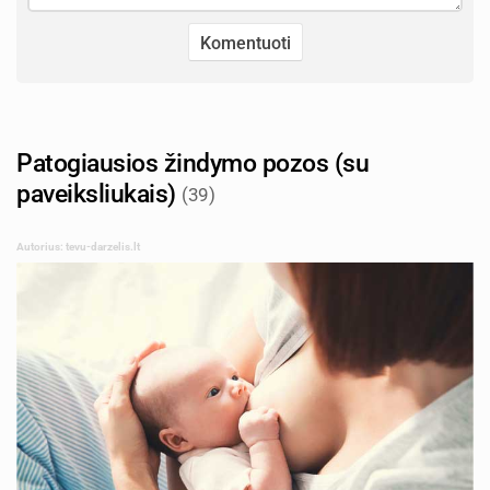
Patogiausios žindymo pozos (su
paveiksliukais)
(39)
Autorius: tevu-darzelis.lt