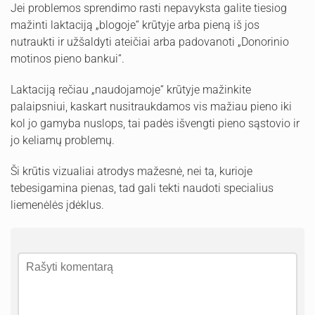
Jei problemos sprendimo rasti nepavyksta galite tiesiog
mažinti laktaciją „blogoje“ krūtyje arba pieną iš jos
nutraukti ir užšaldyti ateičiai arba padovanoti „Donorinio
motinos pieno bankui“.
Laktaciją rečiau „naudojamoje“ krūtyje mažinkite
palaipsniui, kaskart nusitraukdamos vis mažiau pieno iki
kol jo gamyba nuslops, tai padės išvengti pieno sąstovio ir
jo keliamų problemų.
Ši krūtis vizualiai atrodys mažesnė, nei ta, kurioje
tebesigamina pienas, tad gali tekti naudoti specialius
liemenėlės įdėklus.