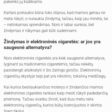
pakenks jų kūdikiams.
Kartais potraukis būna toks stiprus, kad mamos geriau ne
meta rūkyti, o nuraukia žindymą, tačiau, kaip jau minėta, tai
– netinkamas sprendimas. Nors ir labai sunkiai, bet
žindymas ir rūkymas gali būti suderinami.
Žindymas ir elektroninės cigaretės: ar jos yra
saugesnė alternatyva?
Nors elektroninės cigaretės yra kiek saugesnė alternatyva,
lyginant su tradicinėmis cigaretėmis, tačiau reikėtų
pasistengti atsikratyti ir šio žalingo įpročio. Elektroninių
cigarečių skystyje taip pat yra nikotino, toksinių medžiagų.
Kai kurios besilaukiančios moterys ir žindančios mamos
elektronines cigaretes rankasi kaip mesti rūkyti padedančią
priemonę. Tačiau svarbu žinoti, kad šiuo metu nėra
elektroninių cigarečių, kurios būtų licencijuotos ir skirtos
šiam tikslui.