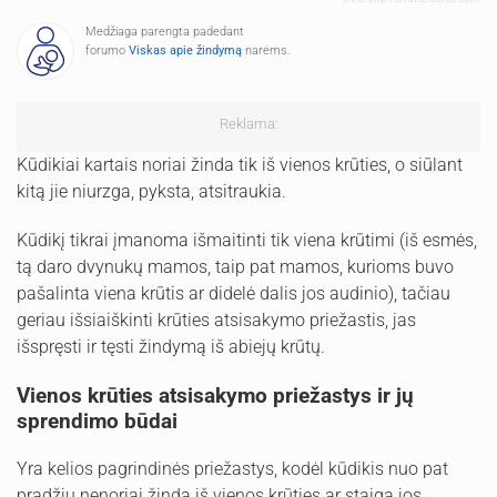
Medžiaga parengta padedant
forumo
Viskas apie žindymą
narėms.
Reklama:
Kūdikiai kartais noriai žinda tik iš vienos krūties, o siūlant
kitą jie niurzga, pyksta, atsitraukia.
Kūdikį tikrai įmanoma išmaitinti tik viena krūtimi (iš esmės,
tą daro dvynukų mamos, taip pat mamos, kurioms buvo
pašalinta viena krūtis ar didelė dalis jos audinio), tačiau
geriau išsiaiškinti krūties atsisakymo priežastis, jas
išspręsti ir tęsti žindymą iš abiejų krūtų.
Vienos krūties atsisakymo priežastys ir jų
sprendimo būdai
Yra kelios pagrindinės priežastys, kodėl kūdikis nuo pat
pradžių nenoriai žinda iš vienos krūties ar staiga jos