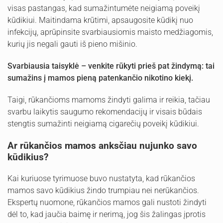
visas pastangas, kad sumažintumėte neigiamą poveikį
kūdikiui. Maitindama krūtimi, apsaugosite kūdikį nuo
infekcijų, aprūpinsite svarbiausiomis maisto medžiagomis,
kurių jis negali gauti iš pieno mišinio.
Svarbiausia taisyklė – venkite rūkyti prieš pat žindymą: tai
sumažins į mamos pieną patenkančio nikotino kiekį.
Taigi, rūkančioms mamoms žindyti galima ir reikia, tačiau
svarbu laikytis saugumo rekomendacijų ir visais būdais
stengtis sumažinti neigiamą cigarečių poveikį kūdikiui.
Ar rūkančios mamos anksčiau nujunko savo
kūdikius?
Kai kuriuose tyrimuose buvo nustatyta, kad rūkančios
mamos savo kūdikius žindo trumpiau nei nerūkančios.
Ekspertų nuomone, rūkančios mamos gali nustoti žindyti
dėl to, kad jaučia baimę ir nerimą, jog šis žalingas įprotis