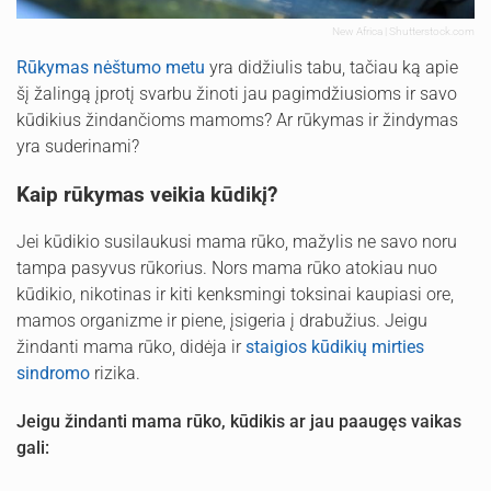
New Africa | Shutterstock.com
Rūkymas nėštumo metu
yra didžiulis tabu, tačiau ką apie
šį žalingą įprotį svarbu žinoti jau pagimdžiusioms ir savo
kūdikius žindančioms mamoms? Ar rūkymas ir žindymas
yra suderinami?
Kaip rūkymas veikia kūdikį?
Jei kūdikio susilaukusi mama rūko, mažylis ne savo noru
tampa pasyvus rūkorius. Nors mama rūko atokiau nuo
kūdikio, nikotinas ir kiti kenksmingi toksinai kaupiasi ore,
mamos organizme ir piene, įsigeria į drabužius. Jeigu
žindanti mama rūko, didėja ir
staigios kūdikių mirties
sindromo
rizika.
Jeigu žindanti mama rūko, kūdikis ar jau paaugęs vaikas
gali: