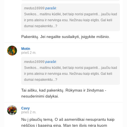
medus16999
parašė
:
Sveikos... maitinu kūdiki, bet taip norisi pagarinti... jaučiu kad
ir pms ateina ir nervinga esu. Nežinau kaip elgtis. Gal keli
dumai nepakenktu...?
Pakenktų. Jei negalite susilaikyti, įsigykite mišinio.
Motin
prieš 2 m.
medus16999
parašė
:
Sveikos... maitinu kūdiki, bet taip norisi pagarinti... jaučiu kad
ir pms ateina ir nervinga esu. Nežinau kaip elgtis. Gal keli
dumai nepakenktu...?
Tai aišku, kad pakenktų. Rūkymas ir žindymas -
nesuderinimi dalykai.
Cavy
prieš 2 m.
Nu į plaučių temą. O aš asmeniškai nesuprantu kaip
nėščios i baseiną eina. Man ten išvis nėra kuom