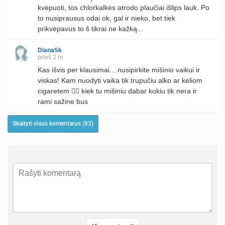
kvėpuoti, tos chlorkalkės atrodo plaučiai išlips lauk. Po
to nusiprausus odai ok, gal ir nieko, bet tiek
prikvėpavus to š tikrai ne kažką...
DianaSk
prieš 2 m.
Kas išvis per klausimai....nusipirkite mišinio vaikui ir
viskas! Kam nuodyti vaika tik trupučiu alko ar keliom
cigaretem 🤦‍♀️ kiek tu mišiniu dabar kokiu tik nera ir
rami sažine bus
Skaityti visus komentarus (83)