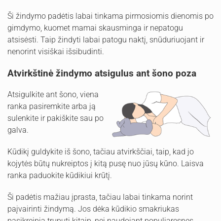
Ši žindymo padėtis labai tinkama pirmosiomis dienomis po
gimdymo, kuomet mamai skausminga ir nepatogu
atsisėsti. Taip žindyti labai patogu naktį, snūduriuojant ir
nenorint visiškai išsibudinti.
Atvirkštinė žindymo atsigulus ant šono poza
Atsigulkite ant šono, viena
ranka pasiremkite arba ją
sulenkite ir pakiškite sau po
galva.
Kūdikį guldykite iš šono, tačiau atvirkščiai, taip, kad jo
kojytės būtų nukreiptos į kitą pusę nuo jūsų kūno. Laisva
ranka paduokite kūdikiui krūtį.
Ši padėtis mažiau įprasta, tačiau labai tinkama norint
paįvairinti žindymą. Jos dėka kūdikio smakriukas
pasikreipia truputį kitaip, nei naudojant populiaresnes