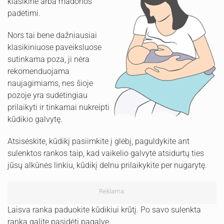
klasikine arba madonos
padėtimi.
Nors tai bene dažniausiai
klasikiniuose paveiksluose
sutinkama poza, ji nėra
rekomenduojama
naujagimiams, nes šioje
pozoje yra sudėtingiau
prilaikyti ir tinkamai nukreipti
kūdikio galvytę.
Atsisėskite, kūdikį pasiimkite į glėbį, paguldykite ant
sulenktos rankos taip, kad vaikelio galvytė atsidurtų ties
jūsų alkūnės linkiu, kūdikį delnu prilaikykite per nugarytę.
Reklama:
Laisva ranka paduokite kūdikiui krūtį. Po savo sulenkta
ranka galite pasidėti pagalvę.