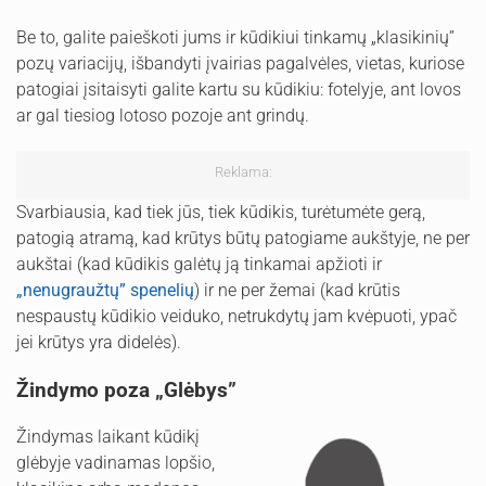
Be to, galite paieškoti jums ir kūdikiui tinkamų „klasikinių”
pozų variacijų, išbandyti įvairias pagalvėles, vietas, kuriose
patogiai įsitaisyti galite kartu su kūdikiu: fotelyje, ant lovos
ar gal tiesiog lotoso pozoje ant grindų.
Reklama:
Svarbiausia, kad tiek jūs, tiek kūdikis, turėtumėte gerą,
patogią atramą, kad krūtys būtų patogiame aukštyje, ne per
aukštai (kad kūdikis galėtų ją tinkamai apžioti ir
„nenugraužtų” spenelių
) ir ne per žemai (kad krūtis
nespaustų kūdikio veiduko, netrukdytų jam kvėpuoti, ypač
jei krūtys yra didelės).
Žindymo poza „Glėbys”
Žindymas laikant kūdikį
glėbyje vadinamas lopšio,