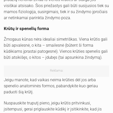
visiškai atsisako. Šios priežastys gali būti susijusios tiek su
mamos fiziologija, susirgimais, tiek ir su žindymo įpročiais
ar netinkamai parinkta žindymo poza.
Krūtų ir spenelių forma
Žmogaus kūnas nėra idealiai simetriškas. Viena krūtis gali
būti apvalesnė, o kita – smailesnė (būtent ši forma
kūdikiams įprastai patogesnė). Vienos krūties spenelis gali
būti atsikišęs, o kitos – įdubęs (tai apsunkina žindymą).
Reklama:
Jeigu manote, kad vaikas neima krūties dėl jos arba
spenelio anatominės formos, pabandykite kuo geriau
paduoti šią krūtį.
Nuspauskite truputį pieno, jeigu krūtis pritvinkusi,
įsitempusi, gerai priglauskite kūdikį ir įsitikinkite, kad jis