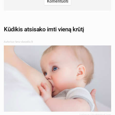
Kūdikis atsisako imti vieną krūtį
Autorius: tevu-darzelis.lt
UvGroup | Shutterstock.com