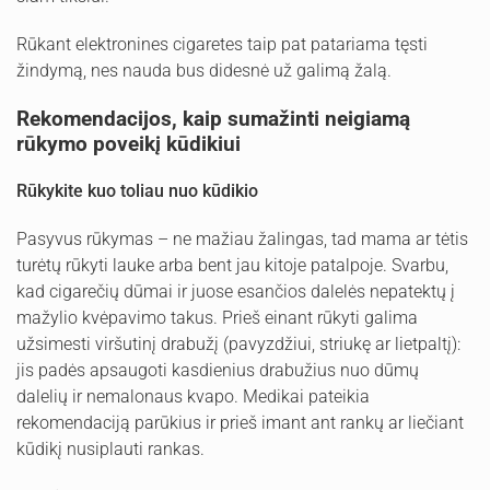
Rūkant elektronines cigaretes taip pat patariama tęsti
žindymą, nes nauda bus didesnė už galimą žalą.
Rekomendacijos, kaip sumažinti neigiamą
rūkymo poveikį kūdikiui
Rūkykite kuo toliau nuo kūdikio
Pasyvus rūkymas – ne mažiau žalingas, tad mama ar tėtis
turėtų rūkyti lauke arba bent jau kitoje patalpoje. Svarbu,
kad cigarečių dūmai ir juose esančios dalelės nepatektų į
mažylio kvėpavimo takus. Prieš einant rūkyti galima
užsimesti viršutinį drabužį (pavyzdžiui, striukę ar lietpaltį):
jis padės apsaugoti kasdienius drabužius nuo dūmų
dalelių ir nemalonaus kvapo. Medikai pateikia
rekomendaciją parūkius ir prieš imant ant rankų ar liečiant
kūdikį nusiplauti rankas.