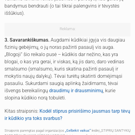
bandymus bendrauti (o tai tikrai palengvins ir tėvystės
iššūkius).
Reklama:
3. Savarankiškumas.
Augdami kūdikiai įgyja vis daugiau
fizinių gebėjimų, o jų noras pažinti pasaulį vis auga.
„Blogoji“ šio reikalo pusė – kūdikis dar nežino, kas yra
blogai, o kas yra gerai, ir viskas, ką jis daro, daro vedinas
smalsumo (smalsumo, kuris skatina pažinti pasaulį ir
mokytis naujų dalykų). Tėvai turėtų skatinti domėjimąsi
pasauliu. Sukurdami saugią aplinką žaidimams, tėvai
išvengs bereikalingų
draudimų ir drausminimų
, kurie
slopina kūdikio norą tobulėti.
Kitas straipsnis:
Kodėl stiprus prisirišimo jausmas tarp tėvų
ir kūdikio yra toks svarbus?
Straipsnis parengtas pagal organizacijos
„Gelbėkit vaikus“
leidinį „STIPRIŲ SANTYKIŲ