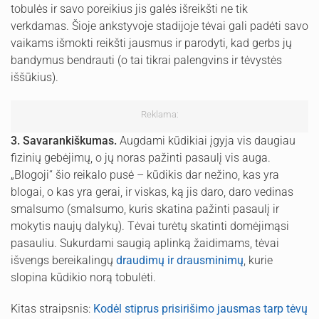
tobulės ir savo poreikius jis galės išreikšti ne tik
verkdamas. Šioje ankstyvoje stadijoje tėvai gali padėti savo
vaikams išmokti reikšti jausmus ir parodyti, kad gerbs jų
bandymus bendrauti (o tai tikrai palengvins ir tėvystės
iššūkius).
Reklama:
3. Savarankiškumas.
Augdami kūdikiai įgyja vis daugiau
fizinių gebėjimų, o jų noras pažinti pasaulį vis auga.
„Blogoji“ šio reikalo pusė – kūdikis dar nežino, kas yra
blogai, o kas yra gerai, ir viskas, ką jis daro, daro vedinas
smalsumo (smalsumo, kuris skatina pažinti pasaulį ir
mokytis naujų dalykų). Tėvai turėtų skatinti domėjimąsi
pasauliu. Sukurdami saugią aplinką žaidimams, tėvai
išvengs bereikalingų
draudimų ir drausminimų
, kurie
slopina kūdikio norą tobulėti.
Kitas straipsnis:
Kodėl stiprus prisirišimo jausmas tarp tėvų