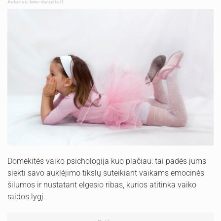
Autorius: tevu-darzelis.lt
Domėkitės vaiko psichologija kuo plačiau: tai padės jums
siekti savo auklėjimo tikslų suteikiant vaikams emocinės
šilumos ir nustatant elgesio ribas, kurios atitinka vaiko
raidos lygį.