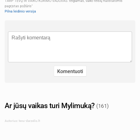
TARP TĖVŲ IR VAIKO KŪRIMO VADOVAS: teigiamas, vaiko teisių nuostatomis
pagrįstas požiūris“
Pilna leidinio versija
Ar jūsų vaikas turi Mylimuką?
(161)
Autorius: tevu-darzelis.lt