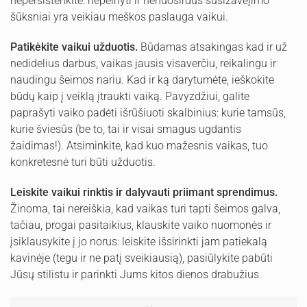
nepersistenkite: nepelnyti ir nenuoširdūs susižavėjimo
šūksniai yra veikiau meškos paslauga vaikui.
Patikėkite vaikui užduotis.
Būdamas atsakingas kad ir už
nedidelius darbus, vaikas jausis visaverčiu, reikalingu ir
naudingu šeimos nariu. Kad ir ką darytumėte, ieškokite
būdų kaip į veiklą įtraukti vaiką. Pavyzdžiui, galite
paprašyti vaiko padėti išrūšiuoti skalbinius: kurie tamsūs,
kurie šviesūs (be to, tai ir visai smagus ugdantis
žaidimas!). Atsiminkite, kad kuo mažesnis vaikas, tuo
konkretesnė turi būti užduotis.
Leiskite vaikui rinktis ir dalyvauti priimant sprendimus.
Žinoma, tai nereiškia, kad vaikas turi tapti šeimos galva,
tačiau, progai pasitaikius, klauskite vaiko nuomonės ir
įsiklausykite į jo norus: leiskite išsirinkti jam patiekalą
kavinėje (tegu ir ne patį sveikiausią), pasiūlykite pabūti
Jūsų stilistu ir parinkti Jums kitos dienos drabužius.