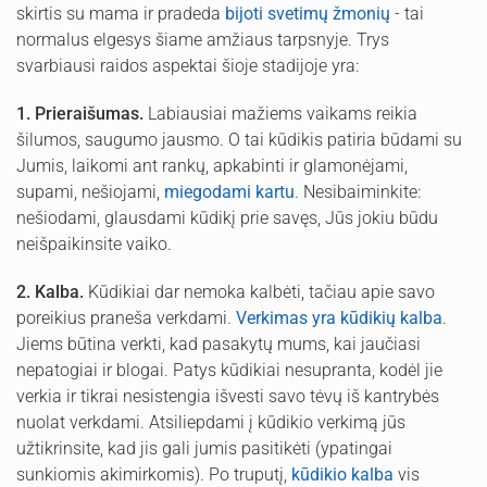
skirtis su mama ir pradeda
bijoti svetimų žmonių
- tai
normalus elgesys šiame amžiaus tarpsnyje. Trys
svarbiausi raidos aspektai šioje stadijoje yra:
1. Prieraišumas.
Labiausiai mažiems vaikams reikia
šilumos, saugumo jausmo. O tai kūdikis patiria būdami su
Jumis, laikomi ant rankų, apkabinti ir glamonėjami,
supami, nešiojami,
miegodami kartu
. Nesibaiminkite:
nešiodami, glausdami kūdikį prie savęs, Jūs jokiu būdu
neišpaikinsite vaiko.
2. Kalba.
Kūdikiai dar nemoka kalbėti, tačiau apie savo
poreikius praneša verkdami.
Verkimas yra kūdikių kalba
.
Jiems būtina verkti, kad pasakytų mums, kai jaučiasi
nepatogiai ir blogai. Patys kūdikiai nesupranta, kodėl jie
verkia ir tikrai nesistengia išvesti savo tėvų iš kantrybės
nuolat verkdami. Atsiliepdami į kūdikio verkimą jūs
užtikrinsite, kad jis gali jumis pasitikėti (ypatingai
sunkiomis akimirkomis). Po truputį,
kūdikio kalba
vis