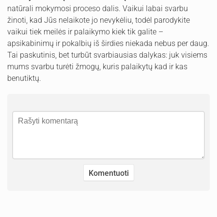
natūrali mokymosi proceso dalis. Vaikui labai svarbu
žinoti, kad Jūs nelaikote jo nevykėliu, todėl parodykite
vaikui tiek meilės ir palaikymo kiek tik galite –
apsikabinimų ir pokalbių iš širdies niekada nebus per daug.
Tai paskutinis, bet turbūt svarbiausias dalykas: juk visiems
mums svarbu turėti žmogų, kuris palaikytų kad ir kas
benutiktų.