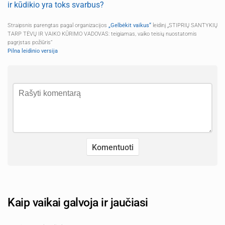
ir kūdikio yra toks svarbus?
Straipsnis parengtas pagal organizacijos
„Gelbėkit vaikus“
leidinį „STIPRIŲ SANTYKIŲ
TARP TĖVŲ IR VAIKO KŪRIMO VADOVAS: teigiamas, vaiko teisių nuostatomis
pagrįstas požiūris“
Pilna leidinio versija
Kaip vaikai galvoja ir jaučiasi