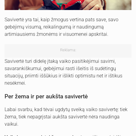
Savivertė yra tai, kaip žmogus vertina pats save, savo
gebėjimų visumą, reikalingumą ir naudingumą
artimiausiems žmonėms ir visuomenei apskritai.
Reklama:
Savivertė turi didelę įtaką vaiko pasitikėjimui savimi,
savarankiškumui, gebėjimui rasti išeitis iš sudėtingų
situacijų, priimti iššūkius ir išlikti optimistu net ir ištikus
nesėkmei.
Per žema ir per aukšta savivertė
Labai svarbu, kad tėvai ugdytų sveiką vaiko savivertę: tiek
žema, tiek nepagrįstai aukšta savivertė nėra naudinga
vaikui.