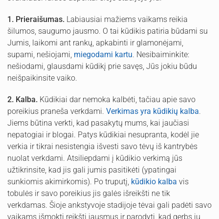
1. Prieraišumas.
Labiausiai mažiems vaikams reikia
šilumos, saugumo jausmo. O tai kūdikis patiria būdami su
Jumis, laikomi ant rankų, apkabinti ir glamonėjami,
supami, nešiojami,
miegodami kartu
. Nesibaiminkite:
nešiodami, glausdami kūdikį prie savęs, Jūs jokiu būdu
neišpaikinsite vaiko.
2. Kalba.
Kūdikiai dar nemoka kalbėti, tačiau apie savo
poreikius praneša verkdami.
Verkimas yra kūdikių kalba
.
Jiems būtina verkti, kad pasakytų mums, kai jaučiasi
nepatogiai ir blogai. Patys kūdikiai nesupranta, kodėl jie
verkia ir tikrai nesistengia išvesti savo tėvų iš kantrybės
nuolat verkdami. Atsiliepdami į kūdikio verkimą jūs
užtikrinsite, kad jis gali jumis pasitikėti (ypatingai
sunkiomis akimirkomis). Po truputį,
kūdikio kalba
vis
tobulės ir savo poreikius jis galės išreikšti ne tik
verkdamas. Šioje ankstyvoje stadijoje tėvai gali padėti savo
vaikams išmokti reikšti jausmus ir parodyti, kad gerbs jų