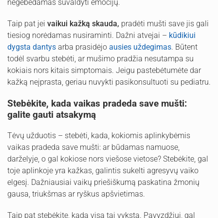
negebėdamas suvaldyti emocijų.
Taip pat jei
vaikui kažką skauda,
pradėti mušti save jis gali
tiesiog norėdamas nusiraminti. Dažni atvejai –
kūdikiui
dygsta dantys
arba prasidėjo
ausies uždegimas
. Būtent
todėl svarbu stebėti, ar mušimo pradžia nesutampa su
kokiais nors kitais simptomais. Jeigu pastebėtumėte dar
kažką neįprasta, geriau nuvykti pasikonsultuoti su pediatru.
Stebėkite, kada vaikas pradeda save mušti:
galite gauti atsakymą
Tėvų užduotis – stebėti, kada, kokiomis aplinkybėmis
vaikas pradeda save mušti: ar būdamas namuose,
darželyje, o gal kokiose nors viešose vietose? Stebėkite, gal
toje aplinkoje yra kažkas, galintis sukelti agresyvų vaiko
elgesį. Dažniausiai vaikų priešiškumą paskatina žmonių
gausa, triukšmas ar ryškus apšvietimas.
Taip pat stebėkite, kada visa tai vyksta. Pavyzdžiui, gal