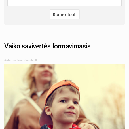
Vaiko savivertės formavimasis
Autorius: tevu-darzelis.lt