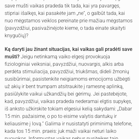
save mušti vaikas pradeda tik tada, kai yra pavargęs,
stipriai išalkęs, kai pasakėte jam „ne“, o galbūt tada, kai
nuo mėgstamos veiklos pereinate prie mažiau mėgstamos
(pavyzdžiui, pasivažinėjote kieme, o tada einate skaityti
knygučių)?
Ką daryti jau žinant situacijas, kai vaikas gali pradėti save
mušti?
Jeigu netinkamą vaiko elgesį provokuoja
fiziologiniai veiksniai, pavyzdžiui, nuovargis, alkis arba
perdėta stimuliacija, pavyzdžiui, triukšmas, dideli žmonių
susibūrimai, pasistenkite neigiamoms emocijoms užbėgti
už akių ir bent trumpam atsitraukite į ramesnę aplinką,
pasiūlykite vaikui užkandžių bei gėrimų. Jei pastebėjote,
kad, pavyzdžiui, vaikas pradeda nederamai elgtis supykęs,
iš anksto užkirskite tokiam elgesiui kelią sakydami: „Dabar
15 min. pažaisime, o po to eisime valytis dantukų ir
keliausime į lovą.“ Galima ir nusistatyti priminimą telefone,
kada tos 15 min. praeis: juk maži vaikai neturi laiko
nuovokos. Informuotas vaikas nebus nusiteikęs taip