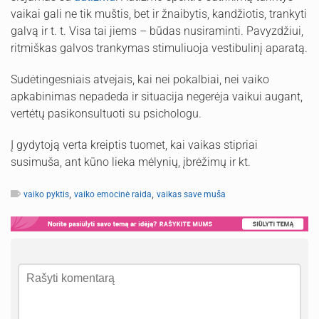
vaikai gali ne tik muštis, bet ir žnaibytis, kandžiotis, trankyti
galvą ir t. t. Visa tai jiems – būdas nusiraminti. Pavyzdžiui,
ritmiškas galvos trankymas stimuliuoja vestibulinį aparatą.
Sudėtingesniais atvejais, kai nei pokalbiai, nei vaiko
apkabinimas nepadeda ir situacija negerėja vaikui augant,
vertėtų pasikonsultuoti su psichologu.
Į gydytoją verta kreiptis tuomet, kai vaikas stipriai
susimuša, ant kūno lieka mėlynių, įbrėžimų ir kt.
,
,
vaiko pyktis
vaiko emocinė raida
vaikas save muša