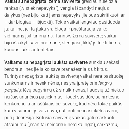
Vaikai su nepagrįstai žema saviverte
greičiau nuleidžia
rankas („vistiek nepavyks“), vengia išbandyti naujus
dalykus (nes bijo, kad jiems nepavyks, jie bus sukritikuoti ar
– dar blogiau – išjuokti). Tokie vaikai lengviau pasiduoda
įtakai, net jei ta įtaka yra bloga ir prieštarauja vaiko
vidiniams įsitikinimams. Turintys žemą savivertę vaikai
bijo išsakyti savo nuomonę, stengiasi įtikti/ įsiteikti tiems,
kuriuos laiko autoritetais.
Vaikams su nepagrįstai aukšta saviverte
sunkiau sekasi
bendrauti, nes jie laiko save pranašesniais už kitus.
Turintys nepagrįstai aukštą savivertę vaikai nėra pasiruošę
sunkumams ir nesėkmėms, nes yra įpratę prie
lengvų
pergalių:
tėvų pagyrimų už smulkmenas, liaupsių už niekuo
neišsiskiriančius pasiekimus. Todėl susidūrę su rimtesne
konkurencija ar iššūkiais bei suvokę, kad nėra tokie puikūs,
kaip visuomet įsivaizdavo, gali imti nebeasitikėti savimi,
puti į depresiją. Kritusią savivertę vaikas gali maskuoti
atsainumu („man tai neįdomu/ nereikalinga“), sarkazmu,