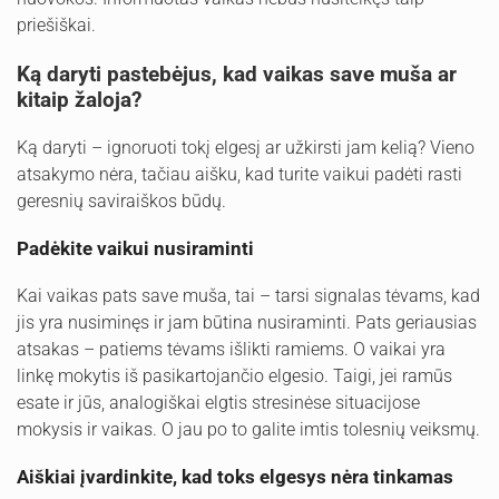
priešiškai.
Ką daryti pastebėjus, kad vaikas save muša ar
kitaip žaloja?
Ką daryti – ignoruoti tokį elgesį ar užkirsti jam kelią? Vieno
atsakymo nėra, tačiau aišku, kad turite vaikui padėti rasti
geresnių saviraiškos būdų.
Padėkite vaikui nusiraminti
Kai vaikas pats save muša, tai – tarsi signalas tėvams, kad
jis yra nusiminęs ir jam būtina nusiraminti. Pats geriausias
atsakas – patiems tėvams išlikti ramiems. O vaikai yra
linkę mokytis iš pasikartojančio elgesio. Taigi, jei ramūs
esate ir jūs, analogiškai elgtis stresinėse situacijose
mokysis ir vaikas. O jau po to galite imtis tolesnių veiksmų.
Aiškiai įvardinkite, kad toks elgesys nėra tinkamas