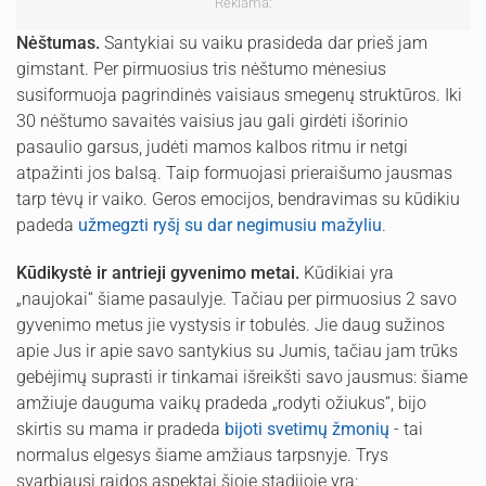
Reklama:
Nėštumas.
Santykiai su vaiku prasideda dar prieš jam
gimstant. Per pirmuosius tris nėštumo mėnesius
susiformuoja pagrindinės vaisiaus smegenų struktūros. Iki
30 nėštumo savaitės vaisius jau gali girdėti išorinio
pasaulio garsus, judėti mamos kalbos ritmu ir netgi
atpažinti jos balsą. Taip formuojasi prieraišumo jausmas
tarp tėvų ir vaiko. Geros emocijos, bendravimas su kūdikiu
padeda
užmegzti ryšį su dar negimusiu mažyliu
.
Kūdikystė ir antrieji gyvenimo metai.
Kūdikiai yra
„naujokai“ šiame pasaulyje. Tačiau per pirmuosius 2 savo
gyvenimo metus jie vystysis ir tobulės. Jie daug sužinos
apie Jus ir apie savo santykius su Jumis, tačiau jam trūks
gebėjimų suprasti ir tinkamai išreikšti savo jausmus: šiame
amžiuje dauguma vaikų pradeda „rodyti ožiukus“, bijo
skirtis su mama ir pradeda
bijoti svetimų žmonių
- tai
normalus elgesys šiame amžiaus tarpsnyje. Trys
svarbiausi raidos aspektai šioje stadijoje yra: