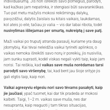
individualumą. Jis nori išreikšti savo pomėgius, parodyti,
kad kažkas jam nepatinka, ir stengiasi būti savarankiškas.
Tuo pat metu mažylis mokosi reikšmingų dalykų,
pavyzdžiui, dalytis žaislais su kitais vaikais, laukdamas,
kol ateis jo eilė, tačiau jo valia – vis dar labai ribota, todėl
nusivylimas išliejamas per smurtą, nukreiptą į save patį.
Maži vaikai po truputį atranda pasaulį, kuriame yra daug
įdomybių. Kai tėvai neleidžia vaikui tyrinėti aplinkos, o
vaikas nemoka išreikšti savo norų ir poreikių, jis nusivilia,
jam sunku suprasti, kodėl viskas negali vykti taip, kaip jam
norisi. Tai reiškia, kad
vaikas save muša norėdamas tarsi
parodyti savo viršenybę
, tai, kad bent jau šioje srityje jis
gali elgtis taip, kaip nori.
Vaikai agresyviu elgesiu nori savo tėvams pasakyti, kaip
jie jaučiasi
, ypač tuomet, kai dar tik pradeda ar mokosi
kalbėti. Taigi, 1–2 m. vaikas save muša, nes dar
nesupranta, kaip reaguoti į tam tikras situacijas,