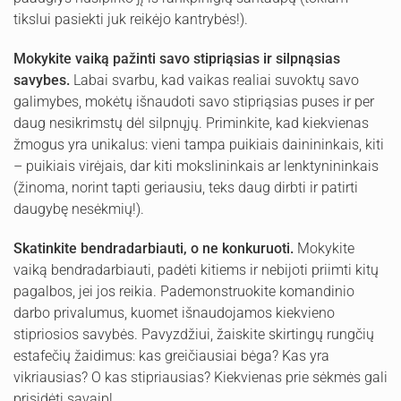
tikslui pasiekti juk reikėjo kantrybės!).
Mokykite vaiką pažinti savo stipriąsias ir silpnąsias
savybes.
Labai svarbu, kad vaikas realiai suvoktų savo
galimybes, mokėtų išnaudoti savo stipriąsias puses ir per
daug nesikrimstų dėl silpnųjų. Priminkite, kad kiekvienas
žmogus yra unikalus: vieni tampa puikiais dainininkais, kiti
– puikiais virėjais, dar kiti mokslininkais ar lenktynininkais
(žinoma, norint tapti geriausiu, teks daug dirbti ir patirti
daugybę nesėkmių!).
Skatinkite bendradarbiauti, o ne konkuruoti.
Mokykite
vaiką bendradarbiauti, padėti kitiems ir nebijoti priimti kitų
pagalbos, jei jos reikia. Pademonstruokite komandinio
darbo privalumus, kuomet išnaudojamos kiekvieno
stipriosios savybės. Pavyzdžiui, žaiskite skirtingų rungčių
estafečių žaidimus: kas greičiausiai bėga? Kas yra
vikriausias? O kas stipriausias? Kiekvienas prie sėkmės gali
prisidėti savaip!