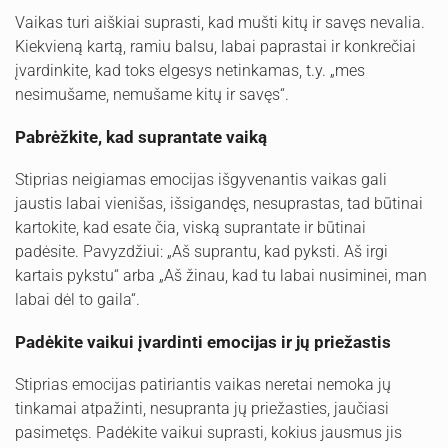
Vaikas turi aiškiai suprasti, kad mušti kitų ir savęs nevalia.
Kiekvieną kartą, ramiu balsu, labai paprastai ir konkrečiai
įvardinkite, kad toks elgesys netinkamas, t.y. „mes
nesimušame, nemušame kitų ir savęs“.
Pabrėžkite, kad suprantate vaiką
Stiprias neigiamas emocijas išgyvenantis vaikas gali
jaustis labai vienišas, išsigandęs, nesuprastas, tad būtinai
kartokite, kad esate čia, viską suprantate ir būtinai
padėsite. Pavyzdžiui: „Aš suprantu, kad pyksti. Aš irgi
kartais pykstu“ arba „Aš žinau, kad tu labai nusiminei, man
labai dėl to gaila“.
Padėkite vaikui įvardinti emocijas ir jų priežastis
Stiprias emocijas patiriantis vaikas neretai nemoka jų
tinkamai atpažinti, nesupranta jų priežasties, jaučiasi
pasimetęs. Padėkite vaikui suprasti, kokius jausmus jis