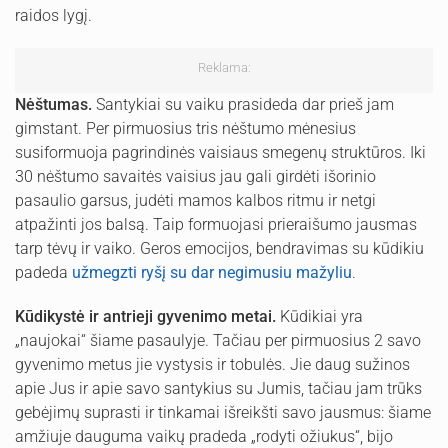
raidos lygį.
Reklama:
Nėštumas.
Santykiai su vaiku prasideda dar prieš jam
gimstant. Per pirmuosius tris nėštumo mėnesius
susiformuoja pagrindinės vaisiaus smegenų struktūros. Iki
30 nėštumo savaitės vaisius jau gali girdėti išorinio
pasaulio garsus, judėti mamos kalbos ritmu ir netgi
atpažinti jos balsą. Taip formuojasi prieraišumo jausmas
tarp tėvų ir vaiko. Geros emocijos, bendravimas su kūdikiu
padeda
užmegzti ryšį su dar negimusiu mažyliu
.
Kūdikystė ir antrieji gyvenimo metai.
Kūdikiai yra
„naujokai“ šiame pasaulyje. Tačiau per pirmuosius 2 savo
gyvenimo metus jie vystysis ir tobulės. Jie daug sužinos
apie Jus ir apie savo santykius su Jumis, tačiau jam trūks
gebėjimų suprasti ir tinkamai išreikšti savo jausmus: šiame
amžiuje dauguma vaikų pradeda „rodyti ožiukus“, bijo