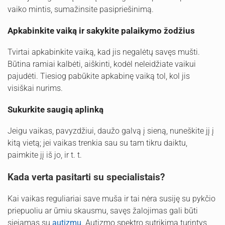
vaiko mintis, sumažinsite pasipriešinimą.
Apkabinkite vaiką ir sakykite palaikymo žodžius
Tvirtai apkabinkite vaiką, kad jis negalėtų savęs mušti.
Būtina ramiai kalbėti, aiškinti, kodėl neleidžiate vaikui
pajudėti. Tiesiog pabūkite apkabinę vaiką tol, kol jis
visiškai nurims.
Sukurkite saugią aplinką
Jeigu vaikas, pavyzdžiui, daužo galvą į sieną, nuneškite jį į
kitą vietą; jei vaikas trenkia sau su tam tikru daiktu,
paimkite jį iš jo, ir t. t.
Kada verta pasitarti su specialistais?
Kai vaikas reguliariai save muša ir tai nėra susiję su pykčio
priepuoliu ar ūmiu skausmu, savęs žalojimas gali būti
siejamas su
autizmu
. Autizmo spektro sutrikimą turintys