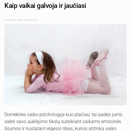
Kaip vaikai galvoja ir jaučiasi
Autorius: tevu-darzelis.lt
Domėkitės vaiko psichologija kuo plačiau: tai padės jums
siekti savo auklėjimo tikslų suteikiant vaikams emocinės
šilumos ir nustatant elgesio ribas, kurios atitinka vaiko