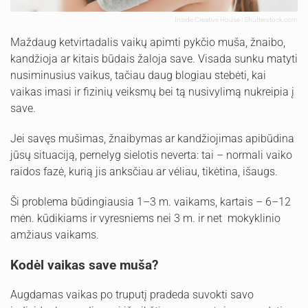
Inside Creative House | Shutterstock.com
Maždaug ketvirtadalis vaikų apimti pykčio muša, žnaibo,
kandžioja ar kitais būdais žaloja save. Visada sunku matyti
nusiminusius vaikus, tačiau daug blogiau stebėti, kai
vaikas imasi ir fizinių veiksmų bei tą nusivylimą nukreipia į
save.
Jei savęs mušimas, žnaibymas ar kandžiojimas apibūdina
jūsų situaciją, pernelyg sielotis neverta: tai – normali vaiko
raidos fazė, kurią jis anksčiau ar vėliau, tikėtina, išaugs.
Ši problema būdingiausia 1–3 m. vaikams, kartais – 6–12
mėn. kūdikiams ir vyresniems nei 3 m. ir net mokyklinio
amžiaus vaikams.
Kodėl vaikas save muša?
Augdamas vaikas po truputį pradeda suvokti savo