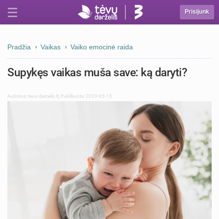
Prisijunk
Pradžia
Vaikas
Vaiko emocinė raida
Supykęs vaikas muša save: ką daryti?
Autorius:
tevu-darzelis.lt
,
Publikuota: 2023-05-15