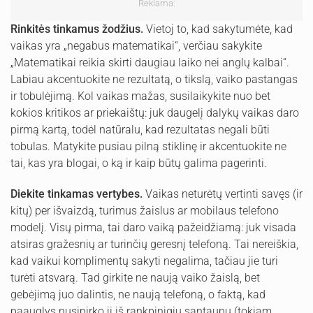
Reklama:
Rinkitės tinkamus žodžius.
Vietoj to, kad sakytumėte, kad
vaikas yra „negabus matematikai“, verčiau sakykite
„Matematikai reikia skirti daugiau laiko nei anglų kalbai“.
Labiau akcentuokite ne rezultatą, o tikslą, vaiko pastangas
ir tobulėjimą. Kol vaikas mažas, susilaikykite nuo bet
kokios kritikos ar priekaištų: juk daugelį dalykų vaikas daro
pirmą kartą, todėl natūralu, kad rezultatas negali būti
tobulas. Matykite pusiau pilną stiklinę ir akcentuokite ne
tai, kas yra blogai, o ką ir kaip būtų galima pagerinti.
Diekite tinkamas vertybes.
Vaikas neturėtų vertinti savęs (ir
kitų) per išvaizdą, turimus žaislus ar mobilaus telefono
modelį. Visų pirma, tai daro vaiką pažeidžiamą: juk visada
atsiras gražesnių ar turinčių geresnį telefoną. Tai nereiškia,
kad vaikui komplimentų sakyti negalima, tačiau jie turi
turėti atsvarą. Tad girkite ne naują vaiko žaislą, bet
gebėjimą juo dalintis, ne naują telefoną, o faktą, kad
paauglys nusipirko jį iš rankpinigių santaupų (tokiam