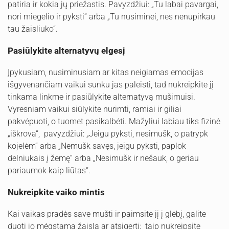
patiria ir kokia jų priežastis. Pavyzdžiui: „Tu labai pavargai,
nori miegelio ir pyksti“ arba „Tu nusiminei, nes nenupirkau
tau žaisliuko“.
Pasiūlykite alternatyvų elgesį
Įpykusiam, nusiminusiam ar kitas neigiamas emocijas
išgyvenančiam vaikui sunku jas paleisti, tad nukreipkite jį
tinkama linkme ir pasiūlykite alternatyvą mušimuisi.
Vyresniam vaikui siūlykite nurimti, ramiai ir giliai
pakvėpuoti, o tuomet pasikalbėti. Mažyliui labiau tiks fizinė
„iškrova“, pavyzdžiui: „Jeigu pyksti, nesimušk, o patrypk
kojelėm“ arba „Nemušk savęs, jeigu pyksti, paplok
delniukais į žemę“ arba „Nesimušk ir nešauk, o geriau
pariaumok kaip liūtas“.
Nukreipkite vaiko mintis
Kai vaikas pradės save mušti ir paimsite jį į glėbį, galite
duoti jo mėgstamą žaislą ar atsigerti: taip nukreipsite