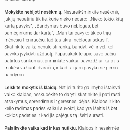
Mokykite nebijoti nesėkmių.
Nesureikšminkite nesėkmių –
juk jų nepatiria tik tie, kurie nieko nedaro: „Nieko tokio, kitą
kartą pavyks“, „Bandymas buvo neblogas, bet
pamėginkime dar kartą“, „Man tai pavyko tik po trijų
mėnesių treniruočių, tad tau tikrai neblogai sekasi!“.
Skatinkite vaiką nenuleisti rankų, bandyti vėl ir vėl, kol
pavyks įvykdyti užduotį. Papasakokite apie savo pačių
patirtus sunkumus, priminkite vaikui, pavyzdžiui, kaip jis
mokėsi važiuoti dviračiu, ir kad tai jam pavyko ne pirmu
bandymu.
Leiskite mokytis iš klaidų.
Net jei turite galimybę ištaisyti
vaiko klaidas, neskubėkite to daryti: skatinkite jį patį rasti
atsakymus, sprendimus ir geresnes idėjas. Klaidos ir kito
kelio radimas padės vaikui suvokti, kad yra išeitis iš bet
kokios padėties ir kad jis pajėgus tą išeitį surasti.
Palaikykite vaiką kad ir kas nutiktų.
Klaidos ir nesėkmės –