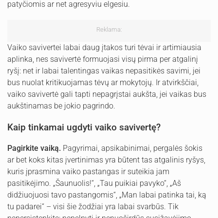
patyčiomis ar net agresyviu elgesiu.
Reklama:
Vaiko savivertei labai daug įtakos turi tėvai ir artimiausia
aplinka, nes savivertė formuojasi visų pirma per atgalinį
ryšį: net ir labai talentingas vaikas nepasitikės savimi, jei
bus nuolat kritikuojamas tėvų ar mokytojų. Ir atvirkščiai,
vaiko savivertė gali tapti nepagrįstai aukšta, jei vaikas bus
aukštinamas be jokio pagrindo.
Kaip tinkamai ugdyti vaiko savivertę?
Pagirkite vaiką.
Pagyrimai, apsikabinimai, pergalės šokis
ar bet koks kitas įvertinimas yra būtent tas atgalinis ryšys,
kuris įprasmina vaiko pastangas ir suteikia jam
pasitikėjimo. „Šaunuolis!“, „Tau puikiai pavyko“, „Aš
didžiuojuosi tavo pastangomis“, „Man labai patinka tai, ką
tu padarei“ – visi šie žodžiai yra labai svarbūs. Tik