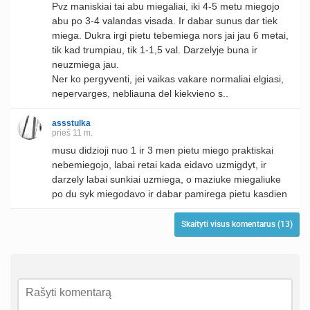
Pvz maniskiai tai abu miegaliai, iki 4-5 metu miegojo
abu po 3-4 valandas visada. Ir dabar sunus dar tiek
miega. Dukra irgi pietu tebemiega nors jai jau 6 metai,
tik kad trumpiau, tik 1-1,5 val. Darzelyje buna ir
neuzmiega jau.
Ner ko pergyventi, jei vaikas vakare normaliai elgiasi,
nepervarges, nebliauna del kiekvieno s..
assstulka
prieš 11 m.
musu didzioji nuo 1 ir 3 men pietu miego praktiskai
nebemiegojo, labai retai kada eidavo uzmigdyt, ir
darzely labai sunkiai uzmiega, o maziuke miegaliuke
po du syk miegodavo ir dabar pamirega pietu kasdien
Skaityti visus komentarus (13)