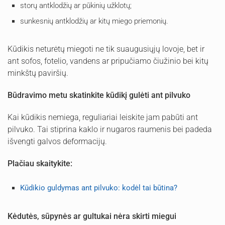
storų antklodžių ar pūkinių užklotų;
sunkesnių antklodžių ar kitų miego priemonių.
Kūdikis neturėtų miegoti ne tik suaugusiųjų lovoje, bet ir
ant sofos, fotelio, vandens ar pripučiamo čiužinio bei kitų
minkštų paviršių.
Būdravimo metu skatinkite kūdikį gulėti ant pilvuko
Kai kūdikis nemiega, reguliariai leiskite jam pabūti ant
pilvuko. Tai stiprina kaklo ir nugaros raumenis bei padeda
išvengti galvos deformacijų.
Plačiau skaitykite:
Kūdikio guldymas ant pilvuko: kodėl tai būtina?
Kėdutės, sūpynės ar gultukai nėra skirti miegui