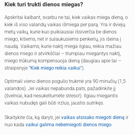
Kiek turi trukti dienos miegas?
Apskritai kalbant, svarbu ne tai, kiek vaikas miega dieną, o
kiek iš viso valandų vaikas išmiega per parą. Yra ir dviejų
metų vaikų, kurie kuo puikiausiai išsiverčia be dienos
miego, kitiems, net ir sulaukusiems penkerių, jis išeina į
naudą. Vaikams, kurie naktį miega ilgiau, reikia mažiau
dienos miego ir atvirkščiai – trumpiau miegantys naktį,
miego trūkumą kompensuoja dieną (daugiau apie tai –
straipsnyje
"Kiek miego reikia vaikui"
).
Optimali vieno dienos pogulio trukmė yra 90 minučių (1,5
valandos). Jei vaikas nepabunda pats, pažadinkite jį
(švelniai, kad nesukeltumėte streso!). Ilgiau miegantis
vaikas nubudęs gali būti irzlus, jaustis sutrikęs.
Skaitykite čia, ką daryti, jei
vaikas atsisako miegoti dieną
ir
nuo kada
vaikui galima nebemiegoti dienos miego
.