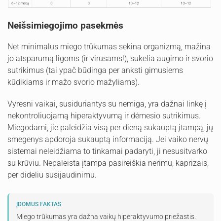
Neišsimiegojimo pasekmės
Net minimalus miego trūkumas sekina organizmą, mažina
jo atsparumą ligoms (ir virusams!), sukelia augimo ir svorio
sutrikimus (tai ypač būdinga per anksti gimusiems
kūdikiams ir mažo svorio mažyliams).
Vyresni vaikai, susiduriantys su nemiga, yra dažnai linkę į
nekontroliuojamą hiperaktyvumą ir dėmesio sutrikimus.
Miegodami, jie paleidžia visą per dieną sukauptą įtampą, jų
smegenys apdoroja sukauptą informaciją. Jei vaiko nervų
sistemai neleidžiama to tinkamai padaryti, ji nesusitvarko
su krūviu. Nepaleista įtampa pasireiškia nerimu, kaprizais,
per dideliu susijaudinimu.
ĮDOMUS FAKTAS
Miego trūkumas yra dažna vaikų hiperaktyvumo priežastis.