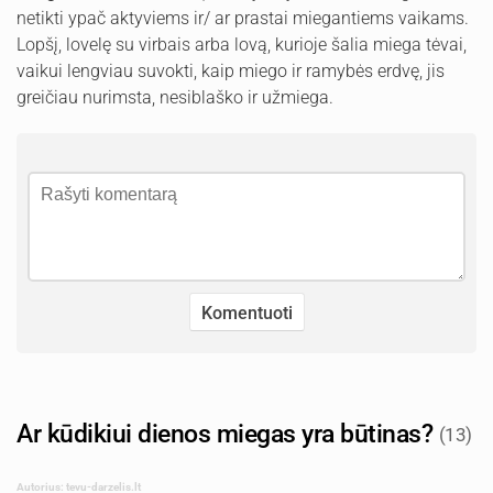
netikti ypač aktyviems ir/ ar prastai miegantiems vaikams.
Lopšį, lovelę su virbais arba lovą, kurioje šalia miega tėvai,
vaikui lengviau suvokti, kaip miego ir ramybės erdvę, jis
greičiau nurimsta, nesiblaško ir užmiega.
Ar kūdikiui dienos miegas yra būtinas?
(13)
Autorius: tevu-darzelis.lt