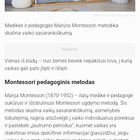
phBodrova | Shutterstock.com
Medikės ir pedagogės Marijos Montessori metodika
skatina vaiko savarankiškumą.
Reklama:
Vienas iš būdų – nuo žemės beveik nepakilusi lova, į kurią
vaikas gali pats įlipti ir išlipti.
Montessori pedagoginis metodas
Marija Montessori (1870-1952) – italų medikė ir pedagogė
sukūrusi ir ištobulinusi Montessori ugdymo metodą. Šis
metodas skatina vaikų savarankiškumą, asmenybės
tobulėjimą, ragina atsižvelgti į vaiko individualius poreikius
ir pastebėti „jautrumo periodus“, kuomet vaikas yra
išskirtinai imlus specifinei informacijai (pavyzdžiui, jeigu