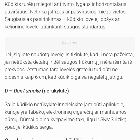
Kūdikis turėtų miegoti ant tvirto, lygaus ir horizontalaus
paviršiaus. Netinka įstrižos ar pasvirusios miego vietos.
Saugiausias pasirinkimas – kūdikio lovelė, lopšys ar
kelioninė lovelė, atitinkanti saugos standartus.
Reklama:
Jei įsigijote naudotą lovelę, įsitikinkite, kad ji nėra pažeista,
jai netrūksta detalių ir dėl saugos trūkumų ji nėra išimta iš
prekybos. Atstumas tarp lovelės grotelių turi būti ne
didesnis kaip 6 cm, kad kūdikio galva negalėtų įstrigti.
D –
Don't smoke
(nerūkykite)
Šalia kūdikio nerūkykite ir neleiskite jam būti aplinkoje,
kurioje yra tabako, elektroninių cigarečių ar marihuanos
dūmų. Dūmai didina kvėpavimo takų ligų ir SKMS riziką,
ypač jei kūdikis serga.