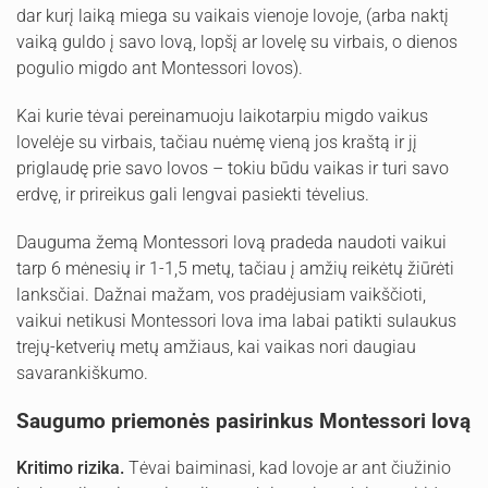
dar kurį laiką miega su vaikais vienoje lovoje, (arba naktį
vaiką guldo į savo lovą, lopšį ar lovelę su virbais, o dienos
pogulio migdo ant Montessori lovos).
Kai kurie tėvai pereinamuoju laikotarpiu migdo vaikus
lovelėje su virbais, tačiau nuėmę vieną jos kraštą ir jį
priglaudę prie savo lovos – tokiu būdu vaikas ir turi savo
erdvę, ir prireikus gali lengvai pasiekti tėvelius.
Dauguma žemą Montessori lovą pradeda naudoti vaikui
tarp 6 mėnesių ir 1-1,5 metų, tačiau į amžių reikėtų žiūrėti
lanksčiai. Dažnai mažam, vos pradėjusiam vaikščioti,
vaikui netikusi Montessori lova ima labai patikti sulaukus
trejų-ketverių metų amžiaus, kai vaikas nori daugiau
savarankiškumo.
Saugumo priemonės pasirinkus Montessori lovą
Kritimo rizika.
Tėvai baiminasi, kad lovoje ar ant čiužinio