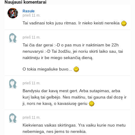
Naujausi komentarai
Rasule
prieš 11 m.
Tai vadinasi toks jusu ritmas. Ir nieko keisti nereikia
prieš 11 m.
Tai čia dar gerai :-D o pas mus ir naktiniam be 22h
nenuvarysi :-D Tai žodžiu, jei noriu skirti laiko sau, tai
naktinėju ir be miego sekančią dieną.
O tokia miegaliuke buvo...
prieš 11 m.
Bandysiu dar kavą mest gert. Arba sutapimas, arba
kurį laiką tai gelbėjo. Nes maitinu, tai gauna dal dozę ir
ji, nors ne kavą, o kavasiusę geriu
prieš 11 m.
Kiekvienas vaikas skirtingas. Yra vaiku kurie nuo metu
nebemiega, nes jiems to nereikia.