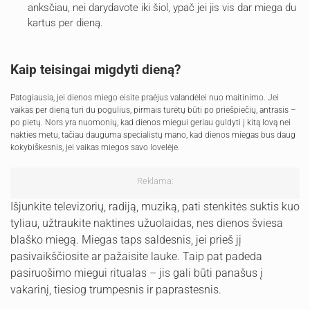
anksčiau, nei darydavote iki šiol, ypač jei jis vis dar miega du
kartus per dieną.
Kaip teisingai migdyti dieną?
Patogiausia, jei dienos miego eisite praėjus valandėlei nuo maitinimo. Jei
vaikas per dieną turi du pogulius, pirmais turėtų būti po priešpiečių, antrasis –
po pietų. Nors yra nuomonių, kad dienos miegui geriau guldyti į kitą lovą nei
nakties metu, tačiau dauguma specialistų mano, kad dienos miegas bus daug
kokybiškesnis, jei vaikas miegos savo lovelėje.
Reklama:
Išjunkite televizorių, radiją, muziką, pati stenkitės suktis kuo
tyliau, užtraukite naktines užuolaidas, nes dienos šviesa
blaško miegą. Miegas taps saldesnis, jei prieš jį
pasivaikščiosite ar pažaisite lauke. Taip pat padeda
pasiruošimo miegui ritualas – jis gali būti panašus į
vakarinį, tiesiog trumpesnis ir paprastesnis.