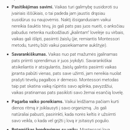
Pasitikėjimas savimi.
Vaikas turi galimybę susidoroti su
įvairiais iššūkiais, o tai padeda jam jaustis drąsiau
susidūrus su naujovėmis. Naktį išsigandusiam vaikui
nereikia šauktis tėvų, jis gali pats pas juos nueiti, o anksčiau
pabudus netenka nuobodžiauti „įkalintam“ lovelėje su virbais,
vaikas gali išlipti, pasiimti žaislų (jie, remiantis Montessori
metodu, turėtų būti vaikui pasiekiamame aukštyje).
Savarankiškumas.
Vaikas nuo pat mažumės įgalinamas
pats priimti sprendimus ir juos įvykdyti. Savarankiškai
atsikeliantis ir atsigulantis, žaislų galintis pasiimti vaikas
įpranta pabūti vienas, pats save užimti, jam nereikia nuolat
prašyti tėvelių pagalbos ir dėmesio. Montessori metodas
taip pat skatina vaiką rūpintis savo aplinka, pavyzdžiui,
vaikas pratinamas pats pasikloti savo žemai esančią lovelę.
Pagarba vaiko poreikiams.
Vaikui leidžiama pačiam kurti
dienos ritmą ir įsiklausyti į savo organizmą. Jis gali
natūraliai pabusti, pasirinkti, kada norės keltis ir užsiimti
savo veikla, o kada vėl grįžti į lovą ir įsitaisyti pogulio.
Betarpiškas bendravimas su vaiku.
Montessori lova