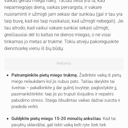
vaikas geriau miega naktį. Tačiau tiesa yra ta, kad
nepamiegojęs dieną, vaikas pervargsta, ir vakare
nusiraminti ir užmigti jam sekasi dar sunkiau (gal ir tau yra
taip buvę, kad esi taip nusikalusi, kad užmigti nebegali). Jei
tau atrodo, kad vaikui vakare sunkiai sekasi užmigti,
greičiausiai dėl to kaltas ne dienos miegas, o ne visai
tinkamas jo metas ar trukmė. Tokiu atveju pakoreguokite
dienotvarkę vienu iš šių būdų:
Reklama:
Patrumpinkite pietų miego trukmę.
Žadinkite vaiką iš pietų
miego nelaukdami kol jis nubus pats. Tačiau darykite tai
švelniai – pakalbinkite jį dar gulintį lovytėje, paglostykite jį,
pasimankštinkite: taip jis po truputi išsijudins ir nepatirs
pabudimo streso. Staiga išbudintas vaikas dažnai suirzta ir
pradeda verkti.
Guldykite pietų miego 15-20 minučių anksčiau
. Kad tai
pavyktų sklandžiai, gali tekti vaiką kelti ryte šiek tiek