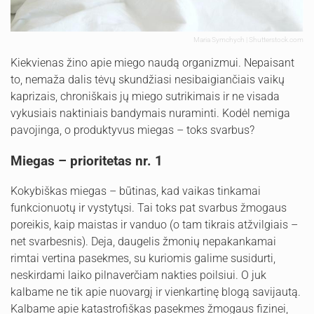
Maria Symchych | Shutterstock.com
Kiekvienas žino apie miego naudą organizmui. Nepaisant
to, nemaža dalis tėvų skundžiasi nesibaigiančiais vaikų
kaprizais, chroniškais jų miego sutrikimais ir ne visada
vykusiais naktiniais bandymais nuraminti. Kodėl nemiga
pavojinga, o produktyvus miegas – toks svarbus?
Miegas – prioritetas nr. 1
Kokybiškas miegas – būtinas, kad vaikas tinkamai
funkcionuotų ir vystytųsi. Tai toks pat svarbus žmogaus
poreikis, kaip maistas ir vanduo (o tam tikrais atžvilgiais –
net svarbesnis). Deja, daugelis žmonių nepakankamai
rimtai vertina pasekmes, su kuriomis galime susidurti,
neskirdami laiko pilnaverčiam nakties poilsiui. O juk
kalbame ne tik apie nuovargį ir vienkartinę blogą savijautą.
Kalbame apie katastrofiškas pasekmes žmogaus fizinei,