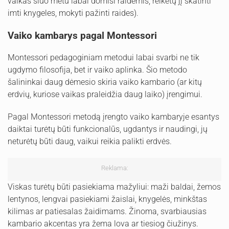
vaikas šiuo metu labai domisi raidėmis, reikėtų jį skatinti
imti knygeles, mokyti pažinti raides).
Vaiko kambarys pagal Montessori
Montessori pedagoginiam metodui labai svarbi ne tik
ugdymo filosofija, bet ir vaiko aplinka. Šio metodo
šalininkai daug dėmesio skiria vaiko kambario (ar kitų
erdvių, kuriose vaikas praleidžia daug laiko) įrengimui.
Pagal Montessori metodą įrengto vaiko kambaryje esantys
daiktai turėtų būti funkcionalūs, ugdantys ir naudingi, jų
neturėtų būti daug, vaikui reikia palikti erdvės.
Reklama:
Viskas turėtų būti pasiekiama mažyliui: maži baldai, žemos
lentynos, lengvai pasiekiami žaislai, knygelės, minkštas
kilimas ar patiesalas žaidimams. Žinoma, svarbiausias
kambario akcentas yra žema lova ar tiesiog čiužinys.