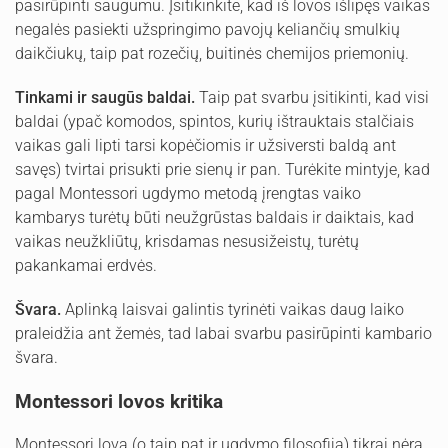
pasirūpinti saugumu. Įsitikinkite, kad iš lovos išlipęs vaikas
negalės pasiekti užspringimo pavojų keliančių smulkių
daikčiukų, taip pat rozečių, buitinės chemijos priemonių.
Tinkami ir saugūs baldai.
Taip pat svarbu įsitikinti, kad visi
baldai (ypač komodos, spintos, kurių ištrauktais stalčiais
vaikas gali lipti tarsi kopėčiomis ir užsiversti baldą ant
savęs) tvirtai prisukti prie sienų ir pan. Turėkite mintyje, kad
pagal Montessori ugdymo metodą įrengtas vaiko
kambarys turėtų būti neužgrūstas baldais ir daiktais, kad
vaikas neužkliūtų, krisdamas nesusižeistų, turėtų
pakankamai erdvės.
Švara.
Aplinką laisvai galintis tyrinėti vaikas daug laiko
praleidžia ant žemės, tad labai svarbu pasirūpinti kambario
švara.
Montessori lovos kritika
Montessori lova (o taip pat ir ugdymo filosofija) tikrai nėra