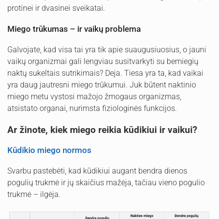
protinei ir dvasinei sveikatai.
Miego trūkumas – ir vaikų problema
Galvojate, kad visa tai yra tik apie suaugusiuosius, o jauni
vaikų organizmai gali lengviau susitvarkyti su bemiegių
naktų sukeltais sutrikimais? Deja. Tiesa yra ta, kad vaikai
yra daug jautresni miego trūkumui. Juk būtent naktinio
miego metu vystosi mažojo žmogaus organizmas,
atsistato organai, nurimsta fiziologinės funkcijos.
Ar žinote, kiek miego reikia kūdikiui ir vaikui?
Kūdikio miego normos
Svarbu pastebėti, kad kūdikiui augant bendra dienos
pogulių trukmė ir jų skaičius mažėja, tačiau vieno pogulio
trukmė – ilgėja.