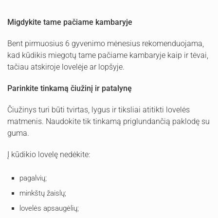
Migdykite tame pačiame kambaryje
Bent pirmuosius 6 gyvenimo mėnesius rekomenduojama,
kad kūdikis miegotų tame pačiame kambaryje kaip ir tėvai,
tačiau atskiroje lovelėje ar lopšyje.
Parinkite tinkamą čiužinį ir patalynę
Čiužinys turi būti tvirtas, lygus ir tiksliai atitikti lovelės
matmenis. Naudokite tik tinkamą priglundančią paklodę su
guma.
Į kūdikio lovelę nedėkite:
pagalvių;
minkštų žaislų;
lovelės apsaugėlių;