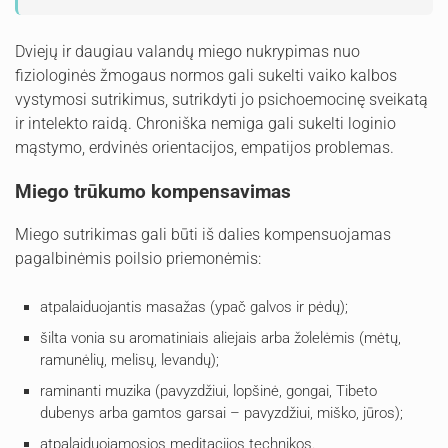
Dviejų ir daugiau valandų miego nukrypimas nuo
fiziologinės žmogaus normos gali sukelti vaiko kalbos
vystymosi sutrikimus, sutrikdyti jo psichoemocinę sveikatą
ir intelekto raidą. Chroniška nemiga gali sukelti loginio
mąstymo, erdvinės orientacijos, empatijos problemas.
Miego trūkumo kompensavimas
Miego sutrikimas gali būti iš dalies kompensuojamas
pagalbinėmis poilsio priemonėmis:
atpalaiduojantis masažas (ypač galvos ir pėdų);
šilta vonia su aromatiniais aliejais arba žolelėmis (mėtų,
ramunėlių, melisų, levandų);
raminanti muzika (pavyzdžiui, lopšinė, gongai, Tibeto
dubenys arba gamtos garsai – pavyzdžiui, miško, jūros);
atpalaiduojamosios meditacijos technikos.