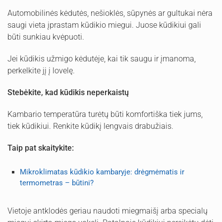
Automobilinės kėdutės, nešioklės, sūpynės ar gultukai nėra
saugi vieta įprastam kūdikio miegui. Juose kūdikiui gali
būti sunkiau kvėpuoti.
Jei kūdikis užmigo kėdutėje, kai tik saugu ir įmanoma,
perkelkite jį į lovelę.
Stebėkite, kad kūdikis neperkaistų
Kambario temperatūra turėtų būti komfortiška tiek jums,
tiek kūdikiui. Renkite kūdikį lengvais drabužiais.
Taip pat skaitykite:
Mikroklimatas kūdikio kambaryje: drėgmėmatis ir
termometras – būtini?
Vietoje antklodės geriau naudoti miegmaišį arba specialų