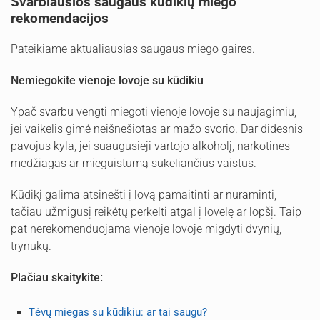
Svarbiausios saugaus kūdikių miego
rekomendacijos
Pateikiame aktualiausias saugaus miego gaires.
Nemiegokite vienoje lovoje su kūdikiu
Ypač svarbu vengti miegoti vienoje lovoje su naujagimiu,
jei vaikelis gimė neišnešiotas ar mažo svorio. Dar didesnis
pavojus kyla, jei suaugusieji vartojo alkoholį, narkotines
medžiagas ar mieguistumą sukeliančius vaistus.
Kūdikį galima atsinešti į lovą pamaitinti ar nuraminti,
tačiau užmigusį reikėtų perkelti atgal į lovelę ar lopšį. Taip
pat nerekomenduojama vienoje lovoje migdyti dvynių,
trynukų.
Plačiau skaitykite:
Tėvų miegas su kūdikiu: ar tai saugu?