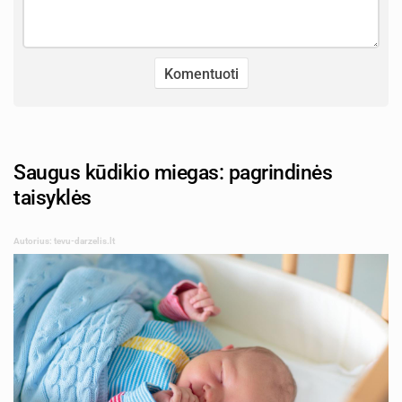
Saugus kūdikio miegas: pagrindinės
taisyklės
Autorius: tevu-darzelis.lt