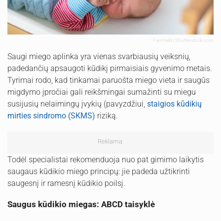
FamVeld | Shutterstock.com
Saugi miego aplinka yra vienas svarbiausių veiksnių,
padedančių apsaugoti kūdikį pirmaisiais gyvenimo metais.
Tyrimai rodo, kad tinkamai paruošta miego vieta ir saugūs
migdymo įpročiai gali reikšmingai sumažinti su miegu
susijusių nelaimingų įvykių (pavyzdžiui,
staigios kūdikių
mirties sindromo (SKMS)
riziką.
Reklama:
Todėl specialistai rekomenduoja nuo pat gimimo laikytis
saugaus kūdikio miego principų: jie padeda užtikrinti
saugesnį ir ramesnį kūdikio poilsį.
Saugus kūdikio miegas: ABCD taisyklė