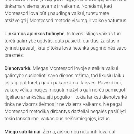
tinkama visiems tėvams ir vaikams. Norėdami, kad
Montessori lova būtų naudinga vaikui, turėtumėte
atsižvelgti į Montessori metodo visumą ir vaiko ypatumus.
Tinkamos aplinkos būtinybė.
Iš lovos išlipęs vaikas turi
turėti galimybę ugdytis, pats pasiekti daiktus, žaislus ir
tyrinėti pasaulį, kitaip tokia lova netenka pagrindinės savo
prasmės.
Dienotvarkė.
Miegas Montessori lovoje suteikia vaikui
galimybę susidėlioti savo dienos režimą, tad likusiu laiku
jis taip pat turėtų gauti pakankamai laisvės. Pavyzdžiui,
vakare vėliau nuėjęs miegoti mažylis gali norėti pamiegoti
ilgėliau ar anksčiau eiti pogulio – tokia lanksti dienotvarkė
tinka ne visoms šeimos ir ne visiems vaikams. Ne pagal
Montessori metodiką dirbantys darželiai negalės pasiūlyti
tokio lankstumo, vaikas bus neišsimiegojęs, irzlus.
Miego sutrikimai.
Žema, aiškių ribų neturinti lova gali