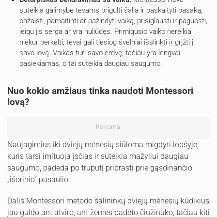
suteikia galimybę tėvams prigulti šalia ir paskaityti pasaką,
pažaisti, pamaitinti ar pažindyti vaiką, prisiglausti ir paguosti,
jeigu jis serga ar yra nuliūdęs. Primigusio vaiko nereikia
niekur perkelti, tėvai gali tiesiog švelniai išslinkti ir grįžti į
savo lovą. Vaikas turi savo erdvę, tačiau yra lengvai
pasiekiamas, o tai suteikia daugiau saugumo.
Nuo kokio amžiaus tinka naudoti Montessori
lovą?
Reklama:
Naujagimius iki dviejų mėnesių siūloma migdyti lopšyje,
kuris tarsi imituoja įsčias ir suteikia mažyliui daugiau
saugumo, padeda po truputį priprasti prie gąsdinančio
„išorinio“ pasaulio.
Dalis Montessori metodo šalininkų dviejų mėnesių kūdikius
jau guldo ant atviro, ant žemės padėto čiužinuko, tačiau kiti