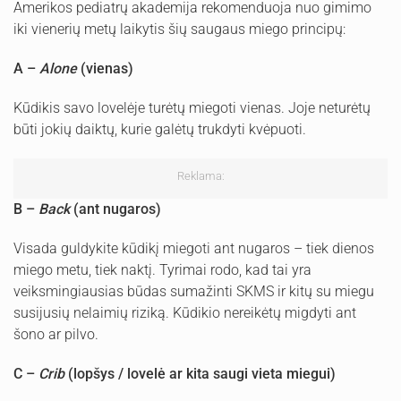
Amerikos pediatrų akademija rekomenduoja nuo gimimo
iki vienerių metų laikytis šių saugaus miego principų:
A –
Alone
(vienas)
Kūdikis savo lovelėje turėtų miegoti vienas. Joje neturėtų
būti jokių daiktų, kurie galėtų trukdyti kvėpuoti.
Reklama:
B –
Back
(ant nugaros)
Visada guldykite kūdikį miegoti ant nugaros – tiek dienos
miego metu, tiek naktį. Tyrimai rodo, kad tai yra
veiksmingiausias būdas sumažinti SKMS ir kitų su miegu
susijusių nelaimių riziką. Kūdikio nereikėtų migdyti ant
šono ar pilvo.
C –
Crib
(lopšys / lovelė ar kita saugi vieta miegui)