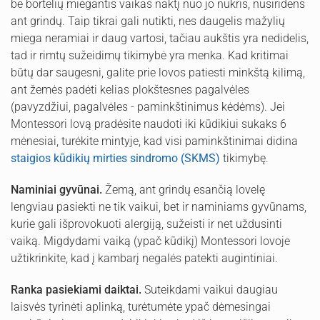
be bortelių miegantis vaikas naktį nuo jo nukris, nusiridens
ant grindų. Taip tikrai gali nutikti, nes daugelis mažylių
miega neramiai ir daug vartosi, tačiau aukštis yra nedidelis,
tad ir rimtų sužeidimų tikimybė yra menka. Kad kritimai
būtų dar saugesni, galite prie lovos patiesti minkštą kilimą,
ant žemės padėti kelias plokštesnes pagalvėles
(pavyzdžiui, pagalvėles - paminkštinimus kėdėms). Jei
Montessori lovą pradėsite naudoti iki kūdikiui sukaks 6
mėnesiai, turėkite mintyje, kad visi paminkštinimai didina
staigios kūdikių mirties sindromo (SKMS)
tikimybę.
Naminiai gyvūnai.
Žemą, ant grindų esančią lovelę
lengviau pasiekti ne tik vaikui, bet ir naminiams gyvūnams,
kurie gali išprovokuoti alergiją, sužeisti ir net uždusinti
vaiką. Migdydami vaiką (ypač kūdikį) Montessori lovoje
užtikrinkite, kad į kambarį negalės patekti augintiniai.
Ranka pasiekiami daiktai.
Suteikdami vaikui daugiau
laisvės tyrinėti aplinką, turėtumėte ypač dėmesingai