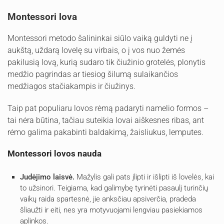
Montessori lova
Montessori metodo šalininkai siūlo vaiką guldyti ne į
aukštą, uždarą lovelę su virbais, o į vos nuo žemės
pakilusią lovą, kurią sudaro tik čiužinio grotelės, plonytis
medžio pagrindas ar tiesiog šilumą sulaikančios
medžiagos stačiakampis ir čiužinys.
Taip pat populiaru lovos rėmą padaryti namelio formos –
tai nėra būtina, tačiau suteikia lovai aiškesnes ribas, ant
rėmo galima pakabinti baldakimą, žaisliukus, lemputes.
Montessori lovos nauda
Judėjimo laisvė.
Mažylis gali pats įlipti ir išlipti iš lovelės, kai
to užsinori. Teigiama, kad galimybę tyrinėti pasaulį turinčių
vaikų raida spartesnė, jie anksčiau apsiverčia, pradeda
šliaužti ir eiti, nes yra motyvuojami lengviau pasiekiamos
aplinkos.