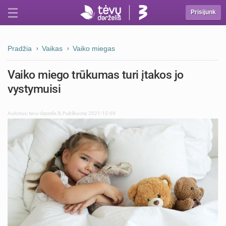
Prisijunk
Pradžia
Vaikas
Vaiko miegas
Vaiko miego trūkumas turi įtakos jo
vystymuisi
Autorius:
tevu-darzelis.lt
,
Publikuota: 2021-12-09