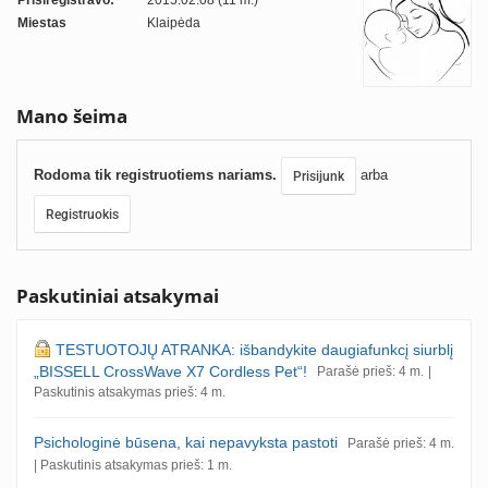
Prisiregistravo:
2015.02.08 (11 m.)
Miestas
Klaipėda
Mano šeima
Rodoma tik registruotiems nariams.
arba
Prisijunk
Registruokis
Paskutiniai atsakymai
TESTUOTOJŲ ATRANKA: išbandykite daugiafunkcį siurblį
„BISSELL CrossWave X7 Cordless Pet“!
Parašė prieš: 4 m.
|
Paskutinis atsakymas prieš: 4 m.
Psichologinė būsena, kai nepavyksta pastoti
Parašė prieš: 4 m.
| Paskutinis atsakymas prieš: 1 m.