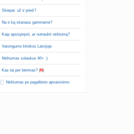
Skiepai: už ir prieš?
Na ir ką skanaus gaminame?
Kaip apsispręsti, ar nutraukti nėštumą?
Vaisingumo klinikos Latvijoje
Nėštumas sulaukus 40+ :)
Kas tai per bėrimas?
(
N
)
0
Nėštumas po pagalbinio apvaisinimo