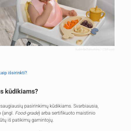
liudmilachernetska | 123rf.com
aip išsirinkti?
gūs kūdikiams?
u saugiausių pasirinkimų kūdikiams. Svarbiausia,
o (angl.
Food-grade
) arba sertifikuoto maistinio
būtų iš patikimų gamintojų.