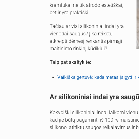
kramtukai ne tik atrodo estetiškai,
bet ir yra praktiški.
Tačiau ar visi silikoniniai indai yra
vienodai saugūs? Į ką reikėtų
atkreipti dėmesį renkantis pirmąjį
maitinimo rinkinį kūdikiui?
Taip pat skaitykite:
Vaikiška gertuvė: kada metas įsigyti ir k
Ar silikoniniai indai yra sau
Kokybiški silikoniniai indai laikomi vien
kad jie būtų pagaminti iš 100 % maistini
silikono, atitiktų saugos reikalavimus ir 