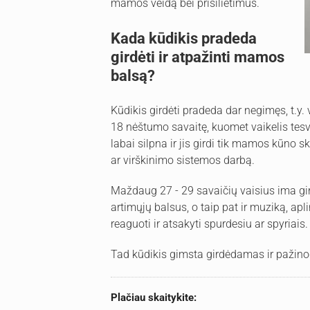
mamos veidą bei prisilietimus.
Kada kūdikis pradeda
girdėti ir atpažinti mamos
balsą?
Kūdikis girdėti pradeda dar negimęs, t.y
18 nėštumo savaitę, kuomet vaikelis tesv
labai silpna ir jis girdi tik mamos kūno 
ar virškinimo sistemos darbą.
Maždaug 27 - 29 savaičių vaisius ima gird
artimųjų balsus, o taip pat ir muziką, apl
reaguoti ir atsakyti spurdesiu ar spyriais.
Tad kūdikis gimsta girdėdamas ir paži
Plačiau skaitykite: