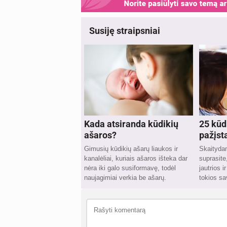
Susiję straipsniai
Kada atsiranda kūdikių
25 kūd
ašaros?
pažįst
Gimusių kūdikių ašarų liaukos ir
Skaitydami
kanalėliai, kuriais ašaros išteka dar
suprasite
nėra iki galo susiformavę, todėl
jautrios i
naujagimiai verkia be ašarų.
tokios sa