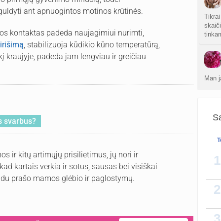
ldyti ant apnuogintos motinos krūtinės.
Tikrai
skaič
os kontaktas padeda naujagimiui nurimti,
tinkam
irišimą
, stabilizuoja kūdikio kūno temperatūrą,
kį kraujyje, padeda jam lengviau ir greičiau
Man 
Sa
ks svarbus?
T
ir kitų artimųjų prisilietimus, jų nori ir
1
kad kartais verkia ir sotus, sausas bei visiškai
būdu prašo mamos glėbio ir paglostymų.
2
3