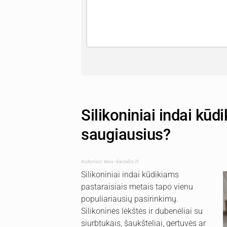
Silikoniniai indai kūdik
saugiausius?
Autorius: tevu-darzelis.lt
Silikoniniai indai kūdikiams
pastaraisiais metais tapo vienu
populiariausių pasirinkimų.
Silikoninės lėkštės ir dubenėliai su
siurbtukais, šaukšteliai, gertuvės ar