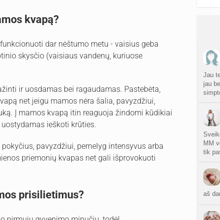
mamos kvapą?
a funkcionuoti dar nėštumo metu - vaisius geba
inio skysčio (vaisiaus vandenų, kuriuose
Jau te
jau be
ažinti ir uosdamas bei ragaudamas. Pastebėta,
simpt
apą net jeigu mamos nėra šalia, pavyzdžiui,
ką. Į mamos kvapą itin reaguoja žindomi kūdikiai
r uostydamas ieškoti krūties.
Sveik
MM vė
 pokyčius, pavyzdžiui, pernelyg intensyvus arba
tik pa
igienos priemonių kvapas net gali išprovokuoti
mos prisilietimus?
aš da
nuo pirmųjų gyvenimo minučių, todėl