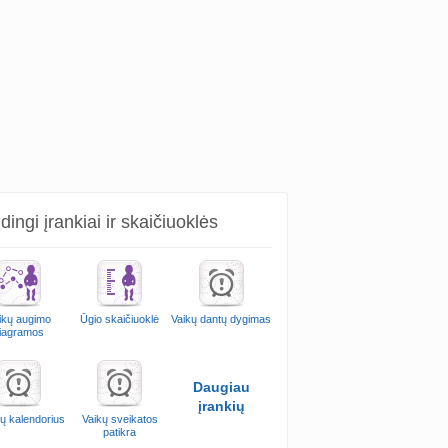
ingi įrankiai ir skaičiuoklės
ikų augimo
Ūgio skaičiuoklė
Vaikų dantų dygimas
iagramos
Daugiau
įrankių
ų kalendorius
Vaikų sveikatos
patikra