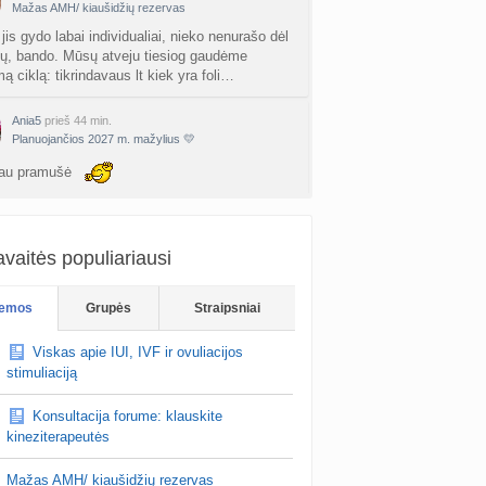
Mažas AMH/ kiaušidžių rezervas
 jis gydo labai individualiai, nieko nenurašo dėl
ių, bando. Mūsų atveju tiesiog gaudėme
ą ciklą: tikrindavaus lt kiek yra foli…
Ania5
prieš 44 min.
Planuojančios 2027 m. mažylius 💛
jau pramušė
vaitės populiariausi
emos
Grupės
Straipsniai
Viskas apie IUI, IVF ir ovuliacijos
stimuliaciją
Konsultacija forume: klauskite
kineziterapeutės
Mažas AMH/ kiaušidžių rezervas