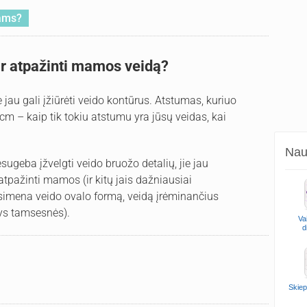
vams?
ir atpažinti mamos veidą?
 jau gali įžiūrėti veido kontūrus. Atstumas, kuriuo
cm – kaip tik tokiu atstumu yra jūsų veidas, kai
Naud
ugeba įžvelgti veido bruožo detalių, jie jau
pažinti mamos (ir kitų jais dažniausiai
 įsimena veido ovalo formą, veidą įrėminančius
kys tamsesnės).
Va
d
Skiep