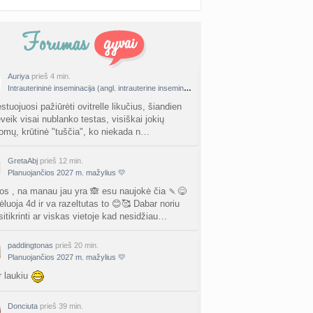
Auriya
prieš 4 min.
Intrauterininė inseminacija (angl. intrauterine insemination, IUI)
stuojuosi pažiūrėti ovitrelle likučius, šiandien
veik visai nublanko testas, visiškai jokių
omų, krūtinė "tuščia", ko niekada n…
GretaAbj
prieš 12 min.
Planuojančios 2027 m. mažylius 💛
os , na manau jau yra 🙈 esu naujokė čia 🍡😋
luoja 4d ir va razeltutas to 😊🥰 Dabar noriu
sitikrinti ar viskas vietoje kad nesidžiau…
paddingtonas
prieš 20 min.
Planuojančios 2027 m. mažylius 💛
r laukiu
Donciuta
prieš 39 min.