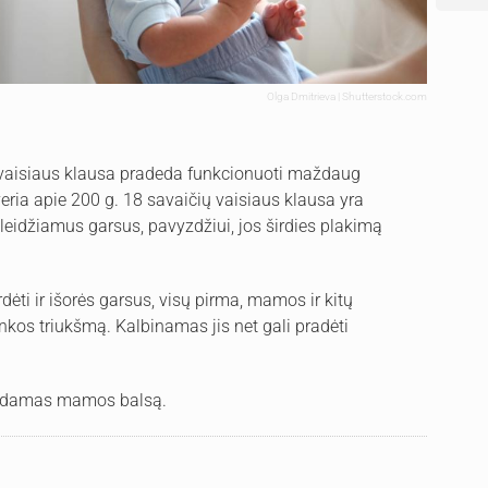
Olga Dmitrieva | Shutterstock.com
. vaisiaus klausa pradeda funkcionuoti maždaug
eria apie 200 g. 18 savaičių vaisiaus klausa yra
skleidžiamus garsus, pavyzdžiui, jos širdies plakimą
ėti ir išorės garsus, visų pirma, mamos ir kitų
inkos triukšmą. Kalbinamas jis net gali pradėti
nodamas mamos balsą.