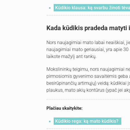
Kūdikio klausa: ką svarbu žinoti tė
Kada kūdikis pradeda matyti 
Nors naujagimiai mato labai neaiškiai, jie
naujagimiai mato geriausiai, yra apie 30 
laikote mažylį ant rankų.
Mokslininkų teigimu, nors naujagimiai nes
pirmosiomis gyvenimo savaitėmis geba at
besirūpinančių artimųjų) veidą: kūdikiai
plaukus, mato akių kontūrus (ypač jei a
Plačiau skaitykite:
Kūdikio rega: ką mato kūdikis?