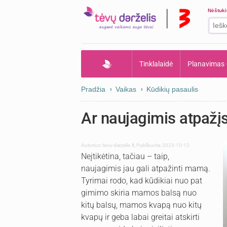
Nėštuk
Tinklalaidė
Planavimas
Pradžia
Vaikas
Kūdikių pasaulis
Ar naujagimis atpaž
Autorius:
tevu-darzelis.lt
,
Publikuota: 2023-10-12
Neįtikėtina, tačiau – taip,
naujagimis jau gali atpažinti mamą.
Tyrimai rodo, kad kūdikiai nuo pat
gimimo skiria mamos balsą nuo
kitų balsų, mamos kvapą nuo kitų
kvapų ir geba labai greitai atskirti