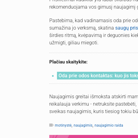
rekomenduojama vos gimusį naujagimį gu
Pastebima, kad vadinamasis oda prie od
sumažina jo verksmą, skatina
saugų pris
širdies ritmą, kvėpavimą ir deguonies kie
užmigti, giliau miegoti.
Plačiau skaitykite:
Oda prie odos kontaktas: kuo jis to
Naujagimis greitai išmoksta atskirti mamos 
reikalauja verkimu - netruksite pastebėti, 
sveikas naujagimis, kuris tiesiog tokiu 
,
,
motinystė
naujagimis
naujagimio raida