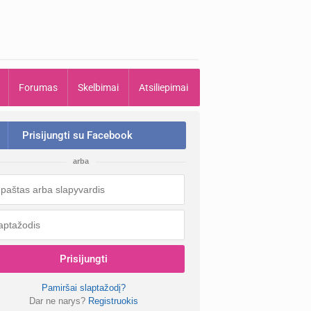
Forumas
Skelbimai
Atsiliepimai
Prisijungti su Facebook
arba
Prisijungti
Pamiršai slaptažodį?
Dar ne narys?
Registruokis