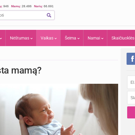
ių:
946
Mamų:
28.486
Narių:
66.691
Nėštumas
Vaikas
Šeima
Namai
Skaičiuoklės
įsta mamą?