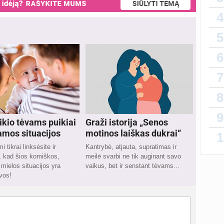
4
5
6
7
8
9
ikio tėvams puikiai
Graži istorija „Senos
amos situacijos
motinos laiškas dukrai“
1
 tikrai linksėsite ir
Kantrybė, atjauta, supratimas ir
, kad šios komiškos,
meilė svarbi ne tik auginant savo
r mielos situacijos yra
vaikus, bet ir senstant tėvams...
vos!